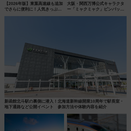
【2026年版】東葉高速線も追加
大阪・関西万博公式キャラクタ
でさらに便利に！人気きっぷ
ー「ミャクミャク」ピンバッジ
「サンキューちばフリーパス」
新登場！関西の駅構内などで7月
今年も発売 秋・早春に千葉県を
中旬発売
巡るなら使い勝手・コスパ抜群
新函館北斗駅の裏側に潜入！北海道新幹線開業10周年で駅長室・
地下通路など公開イベント 参加方法や体験内容を紹介