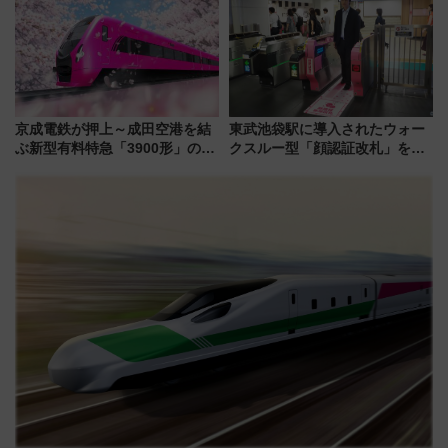
京成電鉄が押上～成田空港を結
東武池袋駅に導入されたウォー
ぶ新型有料特急「3900形」のコ
クスルー型「顔認証改札」を見
ンセプト・デザイン公開 愛称
る 低コストで「顔パス」実装
募集も実施