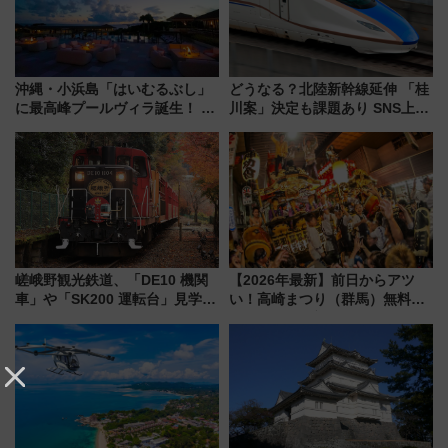
沖縄・小浜島「はいむるぶし」
どうなる？北陸新幹線延伸 「桂
に最高峰プールヴィラ誕生！ 石
川案」決定も課題あり SNS上の
垣島から船で向かう究極のご褒
声は
美旅「何もしない贅沢」を体験
してみない？
嵯峨野観光鉄道、「DE10 機関
【2026年最新】前日からアツ
車」や「SK200 運転台」見学ツ
い！高崎まつり（群馬）無料観
アーを開催！ ラストランイベン
覧エリアから初開催100人みこ
トの一環で激レア体験できちゃ
しまで
うかも 参加方法やスケジュール
をご紹介