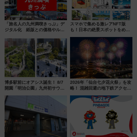
「旅名人の九州満喫きっぷ」デ
スマホで集める激レアNFT版
ジタル化 紙版との価格やルー
も！日本の絶景スポットをめぐ
ルの違いを解説
って集める「索道印(さくどうい
ん)」企画がスタート
博多駅前にオアシス誕生！ 8/7
2026年「仙台七夕花火祭」を攻
開園「明治公園」九州初サウナ
略！ 混雑回避の地下鉄アクセス
TOTOPAや日本一のピザなど絶
からまだ買える有料席情報、花
品グルメ登場で駅前の過ごし方
火前に楽しむ仙台観光ルートま
はどう変わる？
で解説！