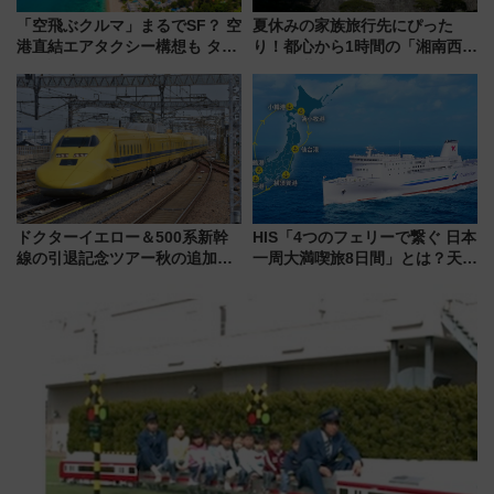
「空飛ぶクルマ」まるでSF？ 空
夏休みの家族旅行先にぴった
港直結エアタクシー構想も タイ
り！都心から1時間の「湘南西エ
で検証
リア」満喫ガイド 鎌倉・江の
島とは異なる魅力を持つ今夏の
注目スポット
ドクターイエロー＆500系新幹
HIS「4つのフェリーで繋ぐ 日本
線の引退記念ツアー秋の追加企
一周大満喫旅8日間」とは？天橋
画が決定！乗車体験やグッズ・
立・小樽・日光東照宮など全国
ホテル情報まとめ
の絶景＆限定グルメを網羅！煩
雑な手続きも不要でお手軽に楽
しめるプランが登場