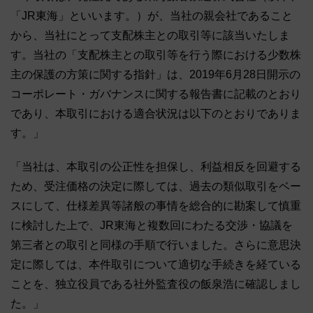
「JR東海」といいます。）が、当社の親会社であること
から、当社にとって支配株主との取引等に該当いたしま
す。当社の「支配株主との取引等を行う際における少数株
主の保護の方策に関する指針」は、2019年6月28日開示の
コーポレート・ガバナンスに関する報告書に記載のとおり
であり、本取引における適合状況は以下のとおりでありま
す。」
「当社は、本取引の公正性を担保し、利益相反を回避する
ため、受注価格の決定に際しては、過去の類似取引をベー
スにして、仕様差異等諸般の事情を総合的に勘案して慎重
に検討した上で、JR東海と複数回にわたる交渉・協議を
第三者との取引と同様の手順で行いました。さらに意思決
定に際しては、本件取引について適切な手続きを経ている
ことを、独立役員である社外監査役の飯泉浩に確認しまし
た。」