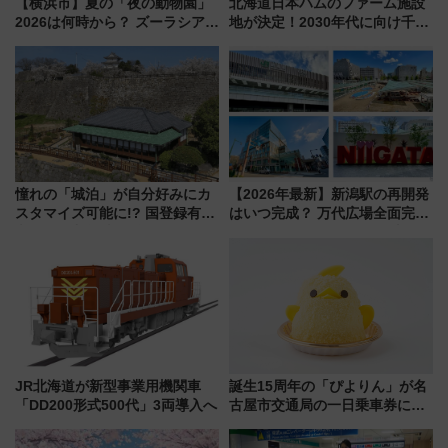
【横浜市】夏の「夜の動物園」
北海道日本ハムのファーム施設
2026は何時から？ ズーラシア・
地が決定！2030年代に向け千歳
野毛山・金沢の電車アクセスや
線沿線が一大野球エリア
見どころ、限定イベントを徹底
解説！
憧れの「城泊」が自分好みにカ
【2026年最新】新潟駅の再開発
スタマイズ可能に!? 国登録有形
はいつ完成？ 万代広場全面完成
文化財・丸亀城「延寿閣別館」
から「にいがた2キロ」・古町再
にオーダーメイド型の宿泊プラ
開発、バスタ新潟構想まで徹底
ンが誕生！
解説！
JR北海道が新型事業用機関車
誕生15周年の「ぴよりん」が名
「DD200形式500代」3両導入へ
古屋市交通局の一日乗車券に！
東山線では貸切電車も登場【限
定1万5000枚】