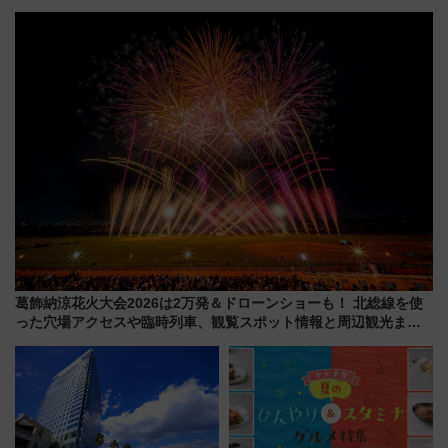
転見合わせ状況と交通網への影
博多駅すぐの明治公園に8/7オー
響
プン。もつ鍋風など限定メニュ
ーも
葛飾納涼花火大会2026は2万発＆ドローンショーも！ 北総線を使
った穴場アクセスや臨時列車、観覧スポット情報と周辺観光まと
め（7/28開催）