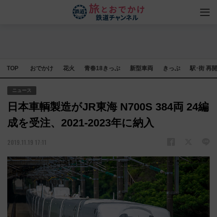
TOP
おでかけ
花火
青春18きっぷ
新型車両
きっぷ
駅･街 再
ニュース
日本車輌製造がJR東海 N700S 384両 24編
成を受注、2021-2023年に納入
2019.11.19 17:11