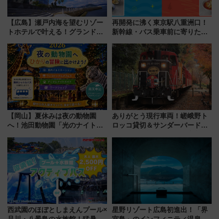
【広島】瀬戸内海を望むリゾー
再開発に沸く東京駅八重洲口！
トホテルで叶える！グランドプ
新幹線・バス乗車前に寄りたい
リンスホテル広島のフォトウエ
「ヤエチカ」2026年夏の「ひん
ディング＆カジュアルパーティ
やり＆スタミナグルメ」6選【新
ープラン
店舗も！】
【岡山】夏休みは夜の動物園
ありがとう現行車両！嵯峨野ト
へ！池田動物園「光のナイトズ
ロッコ貸切＆サンダーバードレ
ー2026」で光と動物が彩る特別
ストランで語り合う秋の京都
な夜
斉藤雪乃＆福原トシヒロと行
く！9月13日「京都の鉄道満喫
ツアー」開催
西武園のほぼとしまえんプール×
星野リゾート広島初進出！「界
品川・八景島の水族館！猛暑を
宮島」のインフィニティ温泉と