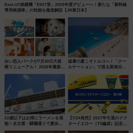
East-iの後継機「E927形」2029年度デビューへ！新たな「新幹線
専用検測車」の性能を徹底解説【JR東日本】
白い恋人パークが7月30日大規
猛暑の夏こそトルコへ！「クー
模リニューアル！ 2026年最新の
ルケーション」で巡る黒海沿岸
新エリア・工場見学の見どころ
やエーゲ海の避暑リゾート 関
と料金・アクセスを徹底解説
連検索数が前年比237％増、ナ
（札幌市）
ショジオも認める『2026年に訪
れるべき世界の旅先』
22歳以下はお得にラーメンを堪
【7/24発売】2027年引退のドク
能！名古屋・驛麺通りで夏休み
ターイエロー（T5編成）記念グ
限定「U22応援割り」が7月21日
ッズ7種が登場！ 新幹線車内放