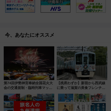
今、あなたにオススメ
第74回伊勢神宮奉納全国花火大
【残席わずか】新宿から西武線
会の交通規制・臨時列車マッ
に乗って滋賀の美食フレンチを
プ！JR東海・近鉄で快適にアク
堪能？ 大人気レストラン列車
セス
「52席の至福」で味わう近江牛
や伝統文化の特別コラボ