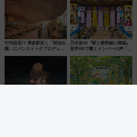
よりスタート
送の目覚まし時計など通販・販
売店舗まとめ
行列必至!? 博多駅近く「明治公
乃木坂46〝駅と新幹線に降臨〟
園」にパンストックプロデュー
音声ARで響くメンバーの声「真
スの新業態『Land Bageri』8/7
夏の全国ツアー2026」
オープン 秋からはビストロ営業
も！
【立川市】立川まつり国営昭和
よみうりランド「ポケパーク カ
記念公園花火大会7/25開催！
ントー」チケット新ルール解
5000発の花火が夜を彩る 今年は
説！購入制限の緩和と入場時の
混雑に要注意、その理由は
本人確認が11月スタート