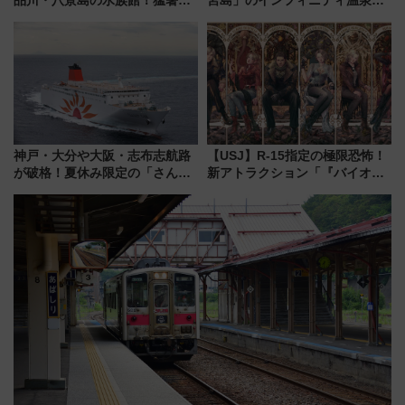
乗り切る「アクティブパス」で
古式サウナ「石風呂」を大解剖
夏休みをお得に楽しむ！
宿泊料金・アクセスは？（2026
年7月23日開業）
神戸・大分や大阪・志布志航路
【USJ】R-15指定の極限恐怖！
が破格！夏休み限定の「さんふ
新アトラクション「『バイオハ
らわあスペシャルセール」スタ
ザード レクイエム』 ザ・ダイ
ート 夕朝食ビュッフェ付きで
ブ」今秋登場 ―予測不能の恐
快適な船旅はいかが？
怖に泣き叫べ―