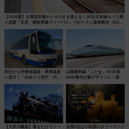
【2026夏】女満別空港からそのまま使える！JR石北本線＆バス乗
り放題「北見・網走周遊フリーパス」でおトクに道東観光（8/3発
売）
所沢から伊香保温泉・草津温泉
山陽新幹線「こだま」N700系
へ直行！「ゆめぐり所沢・川越
6000番代が新デザインに！産学
号」で群馬の温泉旅をもっと気
連携で描く瀬戸内の波模様 運
軽に 運行ダイヤ・運賃を解説
用は今冬から
【大井川鐵道】着るだけでトー
全国1位は小田原のタワーマンシ