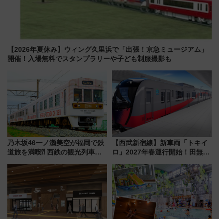
【2026年夏休み】ウィング久里浜で「出張！京急ミュージアム」
開催！入場無料でスタンプラリーや子ども制服撮影も
乃木坂46一ノ瀬美空が福岡で鉄
【西武新宿線】新車両「トキイ
道旅を満喫⁈ 西鉄の観光列車
ロ」2027年春運行開始！田無・
「THE RAIL KITCHEN
新所沢にも停車 2028年春には
CHIKUGO」で巡る福岡･太宰
「第2弾」も
府･柳川の旅！YouTubeが公開
に