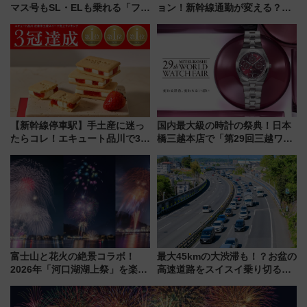
マス号もSL・ELも乗れる「フリ
ョン！新幹線通勤が変える？
ーきっぷTシャツ」8月6日より
「住みたい街」の最新トレンド
受注販売
【新築マンション人気ランキン
グ】
【新幹線停車駅】手土産に迷っ
国内最大級の時計の祭典！日本
たらコレ！エキュート品川で3年
橋三越本店で「第29回三越ワー
連続売上1位を獲得した定番手土
ルドウォッチフェア」開幕
産スイーツとは？
【2026年8月5日～25日】
富士山と花火の絶景コラボ！
最大45kmの大渋滞も！？お盆の
2026年「河口湖湖上祭」を楽し
高速道路をスイスイ乗り切る快
む完全ガイド＆鉄道アクセスの
適ドライブ術
ススメ