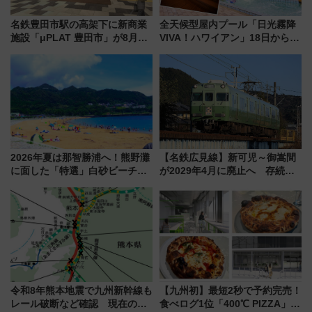
名鉄豊田市駅の高架下に新商業
全天候型屋内プール「日光霧降
施設「μPLAT 豊田市」が8月26
VIVA！ハワイアン」18日から営
日開業！全8店舗が出店し街の新
業開始 小さなお子様連れのフ
たな玄関口へ
ァミリーから大人まで幅広い世
代が一日中楽しる夏のリゾート
を楽しんで
2026年夏は那智勝浦へ！熊野灘
【名鉄広見線】新可児～御嵩間
に面した「特選」白砂ビーチは
が2029年4月に廃止へ 存続協
必見 「第17回那智勝浦町花火大
議終了で100年の歴史に幕
会」は8月11日開催！
令和8年熊本地震で九州新幹線も
【九州初】最短2秒で予約完売！
レール破断など確認 現在の運
食べログ1位「400℃ PIZZA」が