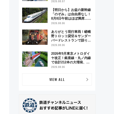
2026.08.07
【明日から】お盆の新幹線
「のぞみ」は自由席なし！
8月8日午前はほぼ満席…で
も数時間ズラせば空きが見
2026.08.06
つかることも 混雑避ける
「空席」探しのコツ
ありがとう現行車両！嵯峨
野トロッコ貸切＆サンダー
バードレストランで語り合
う秋の京都 斉藤雪乃＆福
2026.08.06
原トシヒロと行く！9月13
日「京都の鉄道満喫ツア
2026年9月東京メトロダイ
ー」開催
ヤ改正！銀座線・丸ノ内線
で合計212本の大増発、混
雑緩和に期待
2026.08.06
VIEW ALL