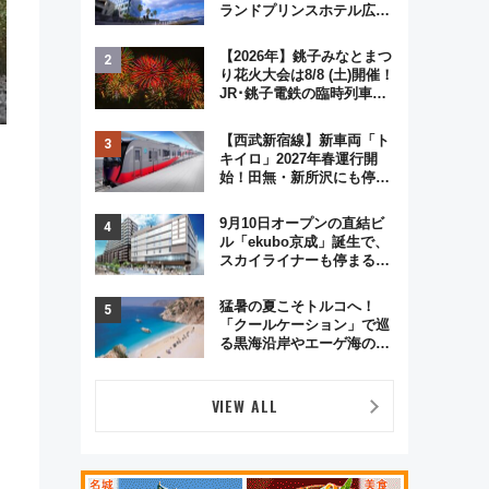
ランドプリンスホテル広島
のフォトウエディング＆カ
ジュアルパーティープラン
【2026年】銚子みなとまつ
り花火大会は8/8 (土)開催！
JR･銚子電鉄の臨時列車や
アクセス情報、利根川に咲
く8,000発の大迫力＆屋台
【西武新宿線】新車両「ト
を満喫
キイロ」2027年春運行開
始！田無・新所沢にも停
車 2028年春には「第2
弾」も
9月10日オープンの直結ビ
ル「ekubo京成」誕生で、
スカイライナーも停まる巨
大ハブ駅・新鎌ヶ谷はどう
変わる？ 全テナント情報も
猛暑の夏こそトルコへ！
公開！
「クールケーション」で巡
る黒海沿岸やエーゲ海の避
暑リゾート 関連検索数が
前年比237％増、ナショジ
オも認める『2026年に訪れ
VIEW ALL
るべき世界の旅先』