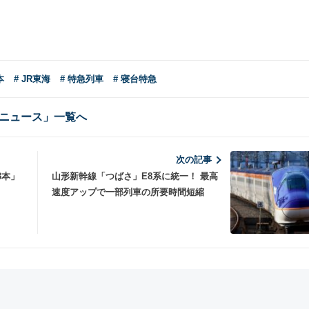
本
# JR東海
# 特急列車
# 寝台特急
ニュース」一覧へ
次の記事
3本」
山形新幹線「つばさ」E8系に統一！ 最高
速度アップで一部列車の所要時間短縮