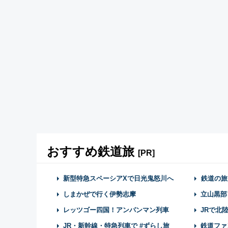
おすすめ鉄道旅
[PR]
新型特急スペーシアXで日光鬼怒川へ
鉄道の旅
しまかぜで行く伊勢志摩
立山黒部
レッツゴー四国！アンパンマン列車
JRで北
JR・新幹線・特急列車で #ずらし旅
鉄道ファ