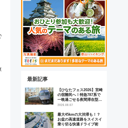
で
東
最新記事
【ひなたフェス2026】宮崎
の宿難民へ！特急787系で
一晩過ごせる夜間滞在型イ
ベント「スワローおひさ
2026.08.07
ま」が救世主に？
最大45kmの大渋滞も！？
お盆の高速道路をスイスイ
乗り切る快適ドライブ術