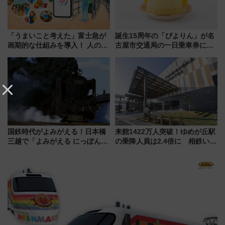
「うまいこと考えた」富士急が
誕生15周年の「ぴよりん」が名
画期的な仕組みを導入！ 人のか
古屋市交通局の一日乗車券に！
わりにスマホが並ぶ「分身く
東山線では貸切電車も登場【限
ん」始動
定1万5000枚】
国鉄時代がよみがえる！日本橋
来館1422万人突破！ゆめが丘駅
三越で「よみがえる にっぽんの
の乗降人員は2.4倍に 相鉄いず
鉄道展」7/22-8/3開催、広田尚
み野線「ゆめが丘ソラトス」2周
敬の名作写真も、駅弁フェスも
年祭にそうにゃん＆DB.スター
同時開催！
マンが登場