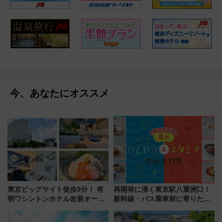
今、あなたにオススメ
東京ビッグサイト徒歩3分！ 有
再開発に沸く東京駅八重洲口！
明ワシントンホテル改装オープ
新幹線・バス乗車前に寄りたい
ン直前「ゆりかもめ運転台付き
「ヤエチカ」2026年夏の「ひん
客室」や海鮮丼が人気の朝食ビ
やり＆スタミナグルメ」6選【新