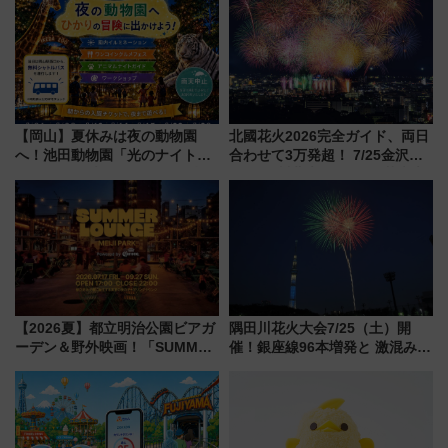
【岡山】夏休みは夜の動物園
北國花火2026完全ガイド、両日
へ！池田動物園「光のナイトズ
合わせて3万発超！ 7/25金沢大
ー2026」で光と動物が彩る特別
会・8/1川北大会の2つの花火大
な夜
会の日程・アクセス・観覧席ま
とめ（石川県）
【2026夏】都立明治公園ビアガ
隅田川花火大会7/25（土）開
ーデン＆野外映画！「SUMMER
催！銀座線96本増発と 激混みの
LOUNGE」のアクセスと上映ス
「浅草駅」を回避する最寄り駅･
ケジュール 夜風とビール、映画
アクセス攻略法、2万発の花火が
を満喫！
都心の夜に！