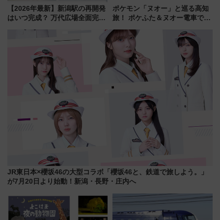
【2026年最新】新潟駅の再開発
ポケモン「ヌオー」と巡る高知
はいつ完成？ 万代広場全面完成
旅！ ポケふた＆ヌオー電車で楽
から「にいがた2キロ」・古町再
しむ鉄道スタンプラリーで土佐
開発、バスタ新潟構想まで徹底
路の絶景と絶品グルメを満喫！
解説！
（7月18日スタート）
JR東日本×櫻坂46の大型コラボ「櫻坂46と、鉄道で旅しよう。」
が7月20日より始動！新潟・長野・庄内へ