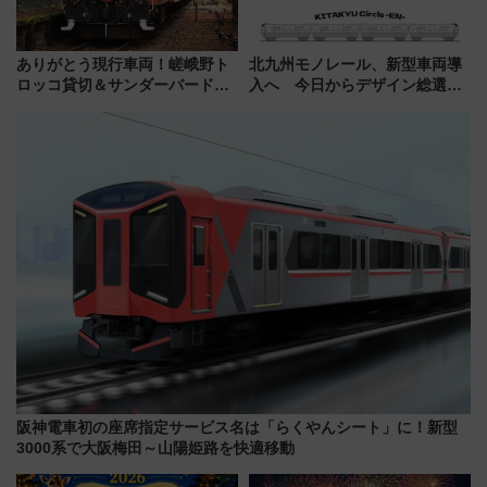
ありがとう現行車両！嵯峨野ト
北九州モノレール、新型車両導
ロッコ貸切＆サンダーバードレ
入へ 今日からデザイン総選挙
ストランで語り合う秋の京都
始まる
斉藤雪乃＆福原トシヒロと行
く！9月13日「京都の鉄道満喫
ツアー」開催
阪神電車初の座席指定サービス名は「らくやんシート」に！新型
3000系で大阪梅田～山陽姫路を快適移動