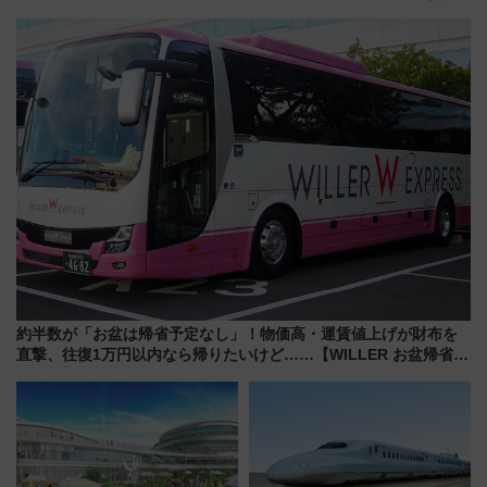
よいよ試運転開始へ！現行車両
む完全ガイド＆鉄道アクセスの
は2026年で引退
ススメ
約半数が「お盆は帰省予定なし」！物価高・運賃値上げが財布を
直撃、往復1万円以内なら帰りたいけど……【WILLER お盆帰省動
向調査】