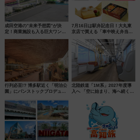
成田空港の”未来予想図”が決
7月16日は駅弁記念日！大丸東
定！商業施設も入る巨大ワンタ
京店で買える「車中映え弁当」
ーミナル、京成の高架新駅整備
フェア【2026年夏】
で新型特急が品川･羽田とを結
ぶ！ JR空港駅は2面3線化！
行列必至!? 博多駅近く「明治公
北陸鉄道「1M系」2027年度導
園」にパンストックプロデュー
入へ 「空に始まり、海へ続く」
スの新業態『Land Bageri』8/7
白山比咩神社をモチーフにした
オープン 秋からはビストロ営業
神秘的なデザイン
も！