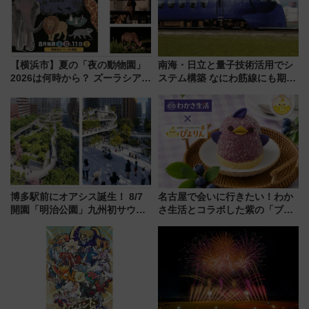
【横浜市】夏の「夜の動物園」
南海・日立と量子技術活用でシ
2026は何時から？ ズーラシア・
ステム構築 なにわ筋線にも期待
野毛山・金沢の電車アクセスや
乗務員・車両計画作業を短縮へ
見どころ、限定イベントを徹底
解説！
博多駅前にオアシス誕生！ 8/7
名古屋で会いに行きたい！わか
開園「明治公園」九州初サウナ
さ生活とコラボした紫の「ブル
TOTOPAや日本一のピザなど絶
ーベリーぴよりん」期間限定販
品グルメ登場で駅前の過ごし方
売
はどう変わる？