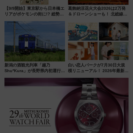
【9/9開始】東京駅から日本橋エ
葛飾納涼花火大会2026は2万発
リアがポケモンの街に!? 総勢
＆ドローンショーも！ 北総線を
100匹以上が出現「レジェンド
使った穴場アクセスや臨時列
リサーチ」本格謎解き・グッズ
車、観覧スポット情報と周辺観
情報まとめ
光まとめ（7/28開催）
新潟の酒観光列車「越乃
白い恋人パークが7月30日大規
Shu*Kura」が長野県内初運行！
模リニューアル！ 2026年最新の
地酒と食を味わう信州プレDC特
新エリア・工場見学の見どころ
別企画
と料金・アクセスを徹底解説
（札幌市）