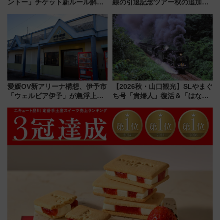
ントー」チケット新ルール解
線の引退記念ツアー秋の追加企
説！購入制限の緩和と入場時の
画が決定！乗車体験やグッズ・
本人確認が11月スタート
ホテル情報まとめ
愛媛OV新アリーナ構想、伊予市
【2026秋・山口観光】SLやまぐ
「ウェルピア伊予」が急浮上！
ち号「貴婦人」復活＆「はなあ
サイボウズ青野社長の参加表明
かり」初走行区間も！山口DCの
で探る鉄道アクセスの未来
注目観光列車まとめ きっぷの取
り方は？