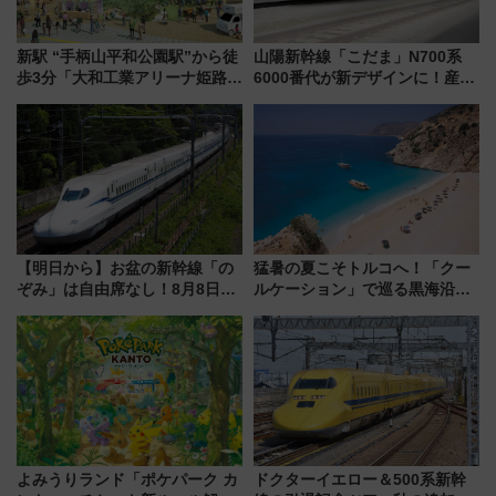
新駅 “手柄山平和公園駅”から徒
山陽新幹線「こだま」N700系
歩3分「大和工業アリーナ姫路」
6000番代が新デザインに！産学
10月開業！Novelbright公演 や
連携で描く瀬戸内の波模様 運
大相撲巡業など 豪華イベントと
用は今冬から
アクセス
【明日から】お盆の新幹線「の
猛暑の夏こそトルコへ！「クー
ぞみ」は自由席なし！8月8日午
ルケーション」で巡る黒海沿岸
前はほぼ満席…でも数時間ズラ
やエーゲ海の避暑リゾート 関
せば空きが見つかることも 混
連検索数が前年比237％増、ナ
雑避ける「空席」探しのコツ
ショジオも認める『2026年に訪
れるべき世界の旅先』
よみうりランド「ポケパーク カ
ドクターイエロー＆500系新幹