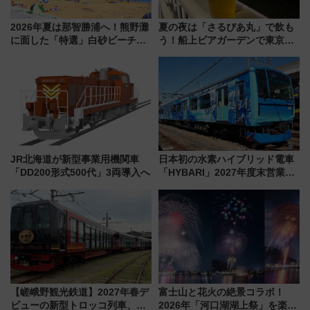
2026年夏は那智勝浦へ！熊野灘
夏の夜は「さるびあ丸」で飲も
に面した「特選」白砂ビーチは
う！船上ビアガーデンで東京湾
必見 「第17回那智勝浦町花火大
の夜景を眺めながら軽く一
会」は8月11日開催！
杯……工場直送生ビールや島グ
ルメが美味い
JR北海道が新型事業用機関車
日本初の水素ハイブリッド電車
「DD200形式500代」3両導入へ
「HYBARI」2027年度末営業運
転へ 鉄道・発電・まちづくり
で水素利活用が加速
【嵯峨野観光鉄道】2027年春デ
富士山と花火の絶景コラボ！
ビューの新型トロッコ列車、い
2026年「河口湖湖上祭」を楽し