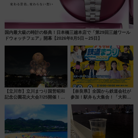
国内最大級の時計の祭典！日本橋三越本店で「第29回三越ワール
ドウォッチフェア」開幕【2026年8月5日～25日】
【立川市】立川まつり国営昭和
【奈良県】全国から鉄道会社が
記念公園花火大会7/25開催！
参加！駅弁も大集合！「大和鉄
5000発の花火が夜を彩る 今年は
道まつり2026」が8月8日・9日
混雑に要注意、その理由は
に開催決定