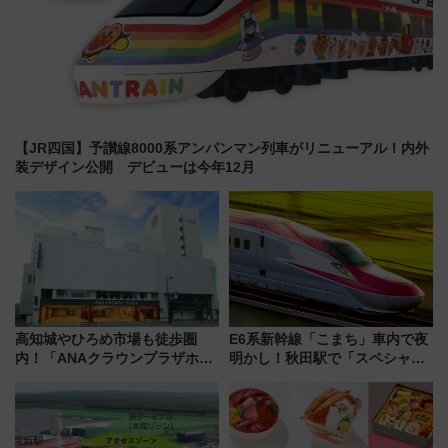
【JR四国】予讃線8000系アンパンマン列車がリニューアル！内外
装デザイン公開 デビューは今年12月
高知城やひろめ市場も徒歩圏
E6系新幹線「こまち」車内で夜
内！「ANAクラウンプラザホテ
明かし！秋田駅で「スペシャル
ル高知」が8月開業
ナイト」8月開催、料金や予約方
法は？