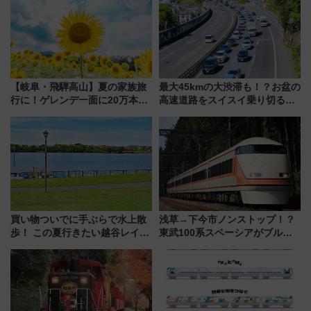
ュッフェを現地レポ
店舗も！】
【岐阜・飛騨高山】夏の家族旅
最大45kmの大渋滞も！？お盆の
行に！ゲレンデ一面に20万本の
高速道路をスイスイ乗り切る快
ひまわりが咲き誇る「アルコピ
適ドライブ術
アひまわり園」開園
買い物ついでに手ぶらで水上散
浅草→下今市ノンストップ！？
歩！ この夏行きたい越谷レイク
東武100系スペーシアがブルー
タウンの新たな水辺の憩いエリ
リボン賞35周年記念で「デビュ
ア「LAKESIDE PARK」（埼玉
ー当時の停車駅」を再現 運転
県越谷市）
時刻や特急券の買い方を紹介