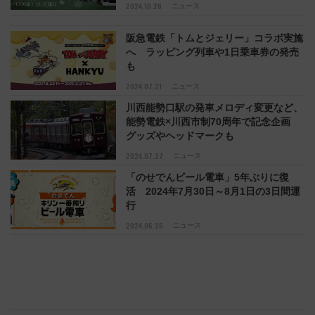
2024.10.28
ニュース
阪急電鉄「トムとジェリー」コラボ実施
へ ラッピング列車や1日乗車券の発売
も
2024.07.31
ニュース
川西能勢口駅の発車メロディ変更など、
能勢電鉄×川西市制70周年で記念企画
グッズやヘッドマークも
2024.07.27
ニュース
「のせでんビール電車」5年ぶりに復
活 2024年7月30日～8月1日の3日間運
行
2024.06.26
ニュース