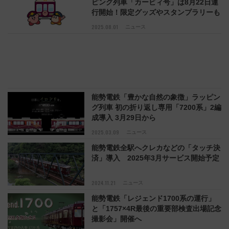
ピング列車「カービィ号」は8月22日運
行開始！限定グッズやスタンプラリーも
2025.08.01
ニュース
能勢電鉄「豊かな自然の象徴」ラッピン
グ列車 初の折り返し専用「7200系」2編
成導入 3月29日から
2025.03.09
ニュース
能勢電鉄全駅へクレカなどの「タッチ決
済」導入 2025年3月サービス開始予定
2024.11.21
ニュース
能勢電鉄「レジェンド1700系の運行」
と「1757×4R最後の重要部検査出場記念
撮影会」開催へ