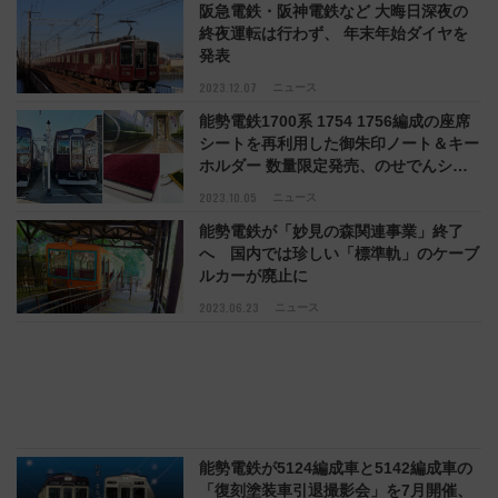
阪急電鉄・阪神電鉄など 大晦日深夜の
終夜運転は行わず、 年末年始ダイヤを
発表
2023.12.07
ニュース
能勢電鉄1700系 1754 1756編成の座席
シートを再利用した御朱印ノート＆キー
ホルダー 数量限定発売、のせでんショ
ップや鉄道フェスティバルで
2023.10.05
ニュース
能勢電鉄が「妙見の森関連事業」終了
へ 国内では珍しい「標準軌」のケーブ
ルカーが廃止に
2023.06.23
ニュース
能勢電鉄が5124編成車と5142編成車の
「復刻塗装車引退撮影会」を7月開催、