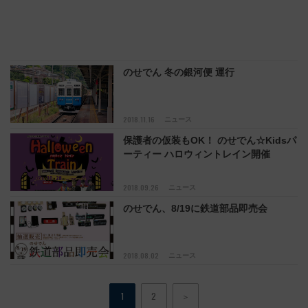
のせでん 冬の銀河便 運行
2018.11.16
ニュース
保護者の仮装もOK！ のせでん☆Kidsパ
ーティー ハロウィントレイン開催
2018.09.26
ニュース
のせでん、8/19に鉄道部品即売会
2018.08.02
ニュース
1
2
＞