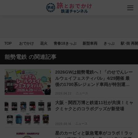
TOP
おでかけ
花火
青春18きっぷ
新型車両
きっぷ
駅･街 再
能勢電鉄
の関連記事
2026GWは能勢電鉄へ！「のせでんレー
ルウェイフェスティバル」4/29開催 最
後の1700系レジェンド車両が特別運行
＆撮影会開催(兵庫県川西市)
2026.04.22
ニュース
大阪・関西万博と鉄道11社が共演！ミャ
クミャクとのコラボグッズが新登場
2025.08.14
ニュース
星のカービィと阪急電車がコラボ！ラッ