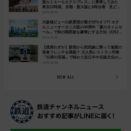
道ルミエールエクスプレス」に乗車してみた
東京22時発、京都・新大阪に6時台着 見どこ
ろは岐阜羽島の素晴らし過ぎる朝
2026.08.09
大阪城ビューの絶景宿が最大52%オフ!? ホテ
ルニューオータニ大阪の40周年「夏のタイムセ
ール」で秋の関西旅を豪華にする方法（8月20
日まで！）
2026.08.09
【残席わずか】新宿から西武線に乗って滋賀の
美食フレンチを堪能？ 大人気レストラン列車
「52席の至福」で味わう近江牛や伝統文化の特
別コラボ
2026.08.08
VIEW ALL