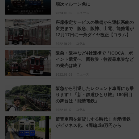
順次マルーン色に
2023.06.06
ニュース
座席指定サービスの準備から運転系統の
変更まで 阪急、阪神、山電、能勢電が
12月17日に一斉ダイヤ改正【コラム】
2022.10.29
コラム
阪急・阪神など4社連携で「ICOCA」ポ
イント還元へ 回数券・往復乗車券など
の発売は終了
2022.08.09
ニュース
阪急から引退したレジェンド車両にも乗
ります！「新・鉄道ひとり旅」180回目
の舞台は「能勢電鉄」
2022.06.17
コラム
留置車両を箱貸しする時代！ 能勢電鉄
がビジネス化、4両編成6万円から