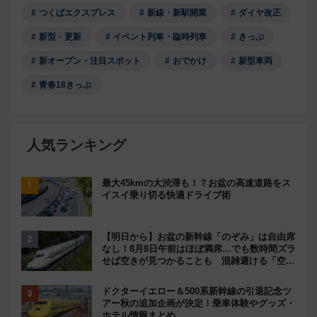
つくばエクスプレス
新線・新駅開業
ダイヤ改正
新型・更新
イベント列車・臨時列車
きっぷ
新オープン・注目スポット
おでかけ
新型車両
青春18きっぷ
人気ランキング
最大45kmの大渋滞も！？お盆の高速道路をス
イスイ乗り切る快適ドライブ術
【明日から】お盆の新幹線「のぞみ」は自由席
なし！8月8日午前はほぼ満席…でも数時間ズラ
せば空きが見つかることも 混雑避ける「空
席」探しのコツ
ドクターイエロー＆500系新幹線の引退記念ツ
アー秋の追加企画が決定！乗車体験やグッズ・
ホテル情報まとめ