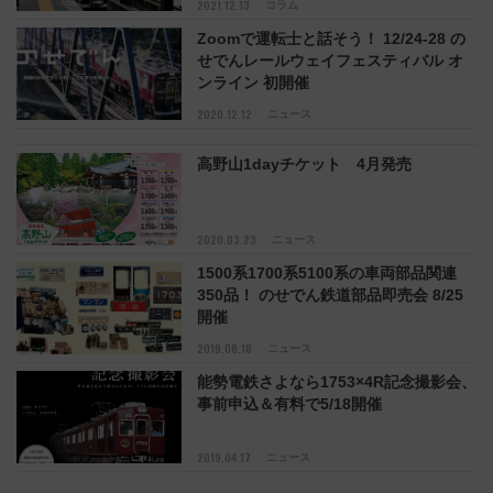
2021.12.13
コラム
Zoomで運転士と話そう！ 12/24-28 の
せでんレールウェイフェスティバル オ
ンライン 初開催
2020.12.12
ニュース
高野山1dayチケット 4月発売
2020.03.23
ニュース
1500系1700系5100系の車両部品関連
350品！ のせでん鉄道部品即売会 8/25
開催
2019.08.18
ニュース
能勢電鉄さよなら1753×4R記念撮影会、
事前申込＆有料で5/18開催
2019.04.17
ニュース