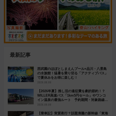
最新記事
西武園のほぼとしまえんプール×品川・八景島
の水族館！猛暑を乗り切る「アクティブパス」
で夏休みをお得に楽しむ！
2026.08.09
【2026年夏】推し活の遠征費を劇的節約！？
WILLER高速バス「1km5円セール」やワンコ
イン温泉の最強ルート 予約期間・対象路線ま
とめ
2026.08.09
【乗車記】実質夜行？話題沸騰の新幹線「東海