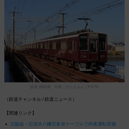
阪急 8000系 写真：のりえもん / PIXTA
（鉄道チャンネル / 鉄道ニュース）
【関連リンク】
京阪線・石清水八幡宮参道ケーブルで終夜運転実施