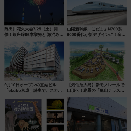
隅田川花火大会7/25（土）開
山陽新幹線「こだま」N700系
催！銀座線96本増発と 激混みの
6000番代が新デザインに！産学
「浅草駅」を回避する最寄り駅･
連携で描く瀬戸内の波模様 運
アクセス攻略法、2万発の花火が
用は今冬から
都心の夜に！
9月10日オープンの直結ビル
【気仙沼大島】新モノレールで
「ekubo京成」誕生で、スカイ
山頂へ！絶景の「亀山テラス
ライナーも停まる巨大ハブ駅・
360°」が7月19日オープン、休
新鎌ヶ谷はどう変わる？ 全テナ
暇村のお得な日帰りプランも登
ント情報も公開！
場