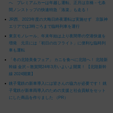
へ プレミアムカーは年越し運転、正月は京橋－七条
間ノンストップの快速特急「洛楽」も走る！
JR西、2023年度の大晦日終夜運転は実施せず 京阪神
エリアでは3時ごろまで臨時列車を運行
東京モノレール、年末年始は上り夜間帯の空港快速を
増発 元旦には「初日の出フライト」に便利な臨時列
車も運転
「冬の北陸美食フェア」 カニを食べに北陸へ！ 北陸新
幹線 金沢～敦賀間24年3月いよいよ開業！ 【北陸新幹
線 2024開業】
銚子電鉄の新車導入には皆さんの協力が必要です！ 銚
子電鉄が新車両導入のための支援と社会貢献をセット
にした商品を作りました （PR）