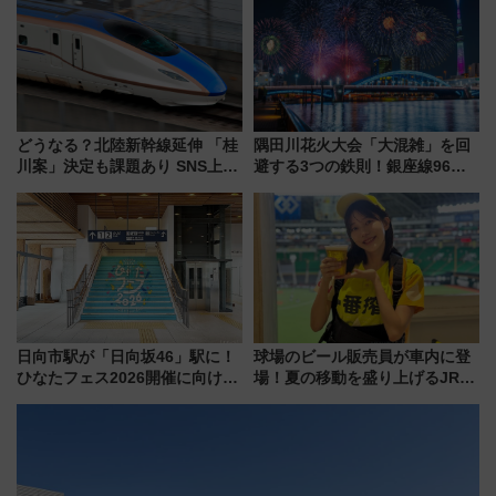
光まとめ（7/28開催）
注目スポット
どうなる？北陸新幹線延伸 「桂
隅田川花火大会「大混雑」を回
川案」決定も課題あり SNS上の
避する3つの鉄則！銀座線96本
声は
増発･浅草線臨時ダイヤ･スカイ
ツリー駅の規制まとめ 7/25開催
（2026年）
日向市駅が「日向坂46」駅に！
球場のビール販売員が車内に登
ひなたフェス2026開催に向けJR
場！夏の移動を盛り上げるJR九
九州が記念きっぷや臨時列車で
州「ビール新幹線」7月31日・8
全力応援 夜行列車「ドリーム
月7日限定 ソフトバンクホーク
おひさま号」も走る
スとコラボ