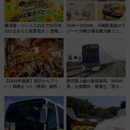
横須賀・ソレイユの丘で10万本
2026〜2029年、川崎駅直結のラ
のひまわりと絶景花火！ 恐竜や
ゾーナ川崎が過去最大級リニュ
ドッグプールなど三浦半島の日
ーアル！ フードコート拡大など
帰りお出かけ最新情報（2026年
「いつから何が変わるか」徹底
7月17日～開催）
解説！
【2026年最新】前日からアツ
東武東上線の新型車両「90000
い！高崎まつり（群馬）無料観
系」お披露目 斬新な「逆スラ
覧エリアから初開催100人みこ
ント式」の先頭形状と明るく開
しまで
放的な車内空間に注目、デビュ
ーは9月