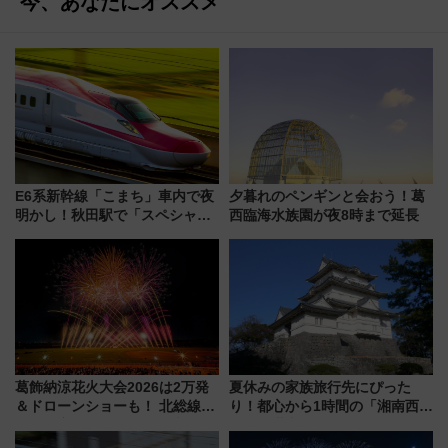
今、あなたにオススメ
E6系新幹線「こまち」車内で夜
夕暮れのペンギンと会おう！葛
明かし！秋田駅で「スペシャル
西臨海水族園が夜8時まで延長
ナイト」8月開催、料金や予約方
法は？
葛飾納涼花火大会2026は2万発
夏休みの家族旅行先にぴった
＆ドローンショーも！ 北総線を
り！都心から1時間の「湘南西エ
使った穴場アクセスや臨時列
リア」満喫ガイド 鎌倉・江の
車、観覧スポット情報と周辺観
島とは異なる魅力を持つ今夏の