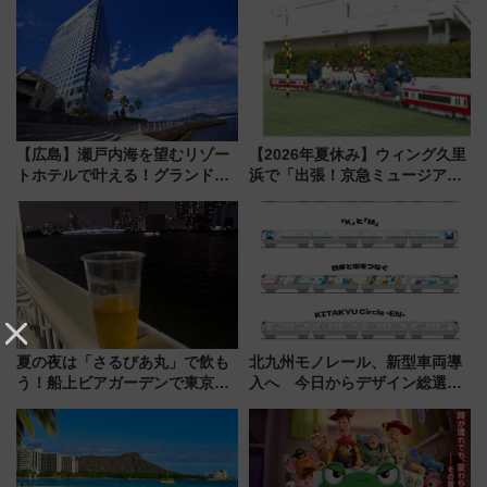
潟・長野・庄内へ
谷実アレンジの特別仕様へ、8月
5日始発から
【広島】瀬戸内海を望むリゾー
【2026年夏休み】ウィング久里
トホテルで叶える！グランドプ
浜で「出張！京急ミュージア
リンスホテル広島のフォトウエ
ム」開催！入場無料でスタンプ
ディング＆カジュアルパーティ
ラリーや子ども制服撮影も
ープラン
夏の夜は「さるびあ丸」で飲も
北九州モノレール、新型車両導
う！船上ビアガーデンで東京湾
入へ 今日からデザイン総選挙
の夜景を眺めながら軽く一
始まる
杯……工場直送生ビールや島グ
ルメが美味い