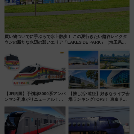
買い物ついでに手ぶらで水上散歩！ この夏行きたい越谷レイクタ
ウンの新たな水辺の憩いエリア「LAKESIDE PARK」（埼玉県越
谷市）
【JR四国】予讃線8000系アンパ
【推し活×遠征】好きなライブ会
ンマン列車がリニューアル！内
場ランキングTOP3！ 東京ドー
外装デザイン公開 デビューは
ムや大阪城ホールが選ばれる理
今年12月
由と交通アクセス術、ライブ会
場に何を求める？