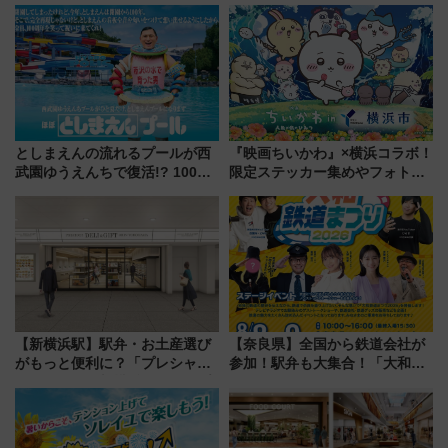
18日スタート）
としまえんの流れるプールが西
『映画ちいかわ』×横浜コラボ！
武園ゆうえんちで復活!? 100周
限定ステッカー集めやフォトス
年記念企画＆「春日のうん○スラ
ポット、特別花火でみなとみら
イダー」に注目 2026年夏は所
いを満喫しよう（花火鑑賞会応
沢へ遊びに行こう
募は7/12まで！）
【新横浜駅】駅弁・お土産選び
【奈良県】全国から鉄道会社が
がもっと便利に？「プレシャス
参加！駅弁も大集合！「大和鉄
デリ＆ギフト新横浜」がオープ
道まつり2026」が8月8日・9日
ン 場所や営業時間・限定弁当
に開催決定
を紹介