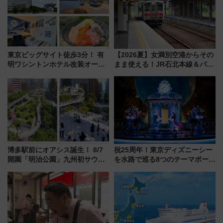
東京ビッグサイト徒歩3分！ 有
【2026夏】女満別空港からその
明ワシントンホテル改装オープ
まま使える！JR石北本線＆バス
ン直前「ゆりかもめ運転台付き
乗り放題「北見・網走周遊フリ
客室」や海鮮丼が人気の朝食ビ
ーパス」でおトクに道東観光
ュッフェを現地レポ
（8/3発売）
博多駅前にオアシス誕生！ 8/7
祝25周年！東京ディズニーシー
開園「明治公園」九州初サウナ
を水路で巡る8つのテーマポート
TOTOPAや日本一のピザなど絶
と限定デコレーションを解説
品グルメ登場で駅前の過ごし方
はどう変わる？