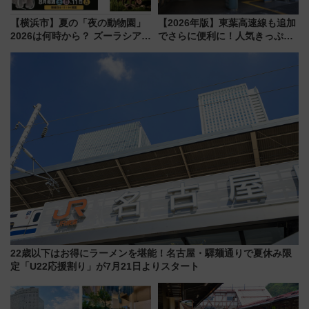
【横浜市】夏の「夜の動物園」
【2026年版】東葉高速線も追加
2026は何時から？ ズーラシア・
でさらに便利に！人気きっぷ
野毛山・金沢の電車アクセスや
「サンキューちばフリーパス」
見どころ、限定イベントを徹底
今年も発売 秋・早春に千葉県を
解説！
巡るなら使い勝手・コスパ抜群
22歳以下はお得にラーメンを堪能！名古屋・驛麺通りで夏休み限
定「U22応援割り」が7月21日よりスタート