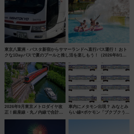
東京八重洲・バスタ新宿からサマーランドへ直行バス運行！ おト
クな1Dayパスで夏のプールと推し活を楽しもう！（2026年8/1～
31）
2026年9月東京メトロダイヤ改
車内にメタモン出現？ みなとみ
正！銀座線・丸ノ内線で合計
らい線×ポケモン「ブクブクうみ
212本の大増発、混雑緩和に期
ぞこの街」ラッピング電車が運
待
行開始に！ この夏は直通列車で
横浜へ！