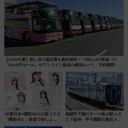
【2026年夏】推し活の遠征費を劇的節約！？WILLER高速バス
「1km5円セール」やワンコイン温泉の最強ルート 予約期間・対
象路線まとめ
JR東日本×櫻坂46の大型コラボ
熱闘甲子園のテーマ曲が駅メロ
「櫻坂46と、鉄道で旅しよ
に？阪神・甲子園駅の接近メロ
う。」が7月20日より始動！新
ディがVaundy「かげろう」×向