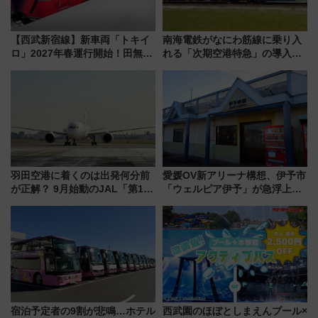
【西武新宿線】新車両「トキイ
南海電鉄がなにわ筋線に乗り入
ロ」2027年春運行開始！田無・
れる「次期空港特急」の導入を
新所沢にも停車 2028年春には
決定！ピニンファリーナによる
「第2弾」も
日本初の鉄道デザイン
羽田空港に着くのは出発何分前
愛媛OV新アリーナ構想、伊予市
が正解？ 9月始動のJAL「第1タ
「ウェルピア伊予」が急浮上！
ーミナル北側サテライト」は徒
サイボウズ青野社長の参加表明
歩1キロ超え！ 知っておきたい
で探る鉄道アクセスの未来
変更点まとめ
宿泊予定者の9割が悲鳴…ホテル
西武園のほぼとしまえんプール×