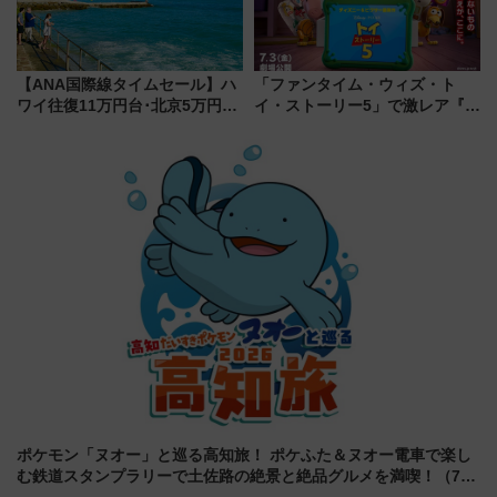
【ANA国際線タイムセール】ハ
「ファンタイム・ウィズ・ト
ワイ往復11万円台･北京5万円台
イ・ストーリー5」で激レア『ロ
～、憧れのビジネスクラスも！
ルカナ』カードをゲット！最新
来春のGW旅行まで狙える激ア
デコレーションも徹底解説
ツ路線まとめ（8/10まで）
ポケモン「ヌオー」と巡る高知旅！ ポケふた＆ヌオー電車で楽し
む鉄道スタンプラリーで土佐路の絶景と絶品グルメを満喫！（7月