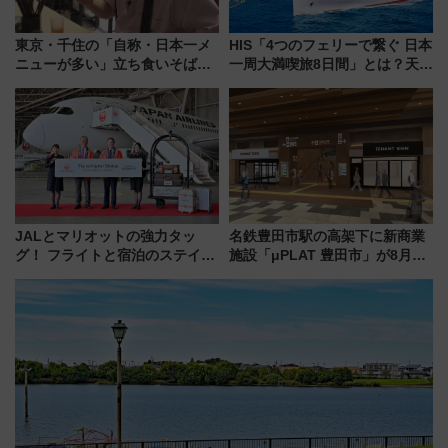
東京・千住の「自称・日本一メ
HIS「4つのフェリーで繋ぐ 日本
ニューが多い」立ち食いそば屋
一周大満喫旅8日間」とは？天橋
とは？ ＢＳ日テレ『ドランク塚
立・小樽・日光東照宮など全国
地のふらっと立ち食いそば』
の絶景＆限定グルメを網羅！煩
7/27夜10時～放送
雑な手続きも不要でお手軽に楽
しめるプランが登場
JALとマリオットの強力タッ
名鉄豊田市駅の高架下に新商業
グ！ フライトと宿泊のステイタ
施設「μPLAT 豊田市」が8月26
スマッチでFLY ON ポイントや
日開業！全8店舗が出店し街の新
上級会員資格を効率よく獲得す
たな玄関口へ
る方法を解説