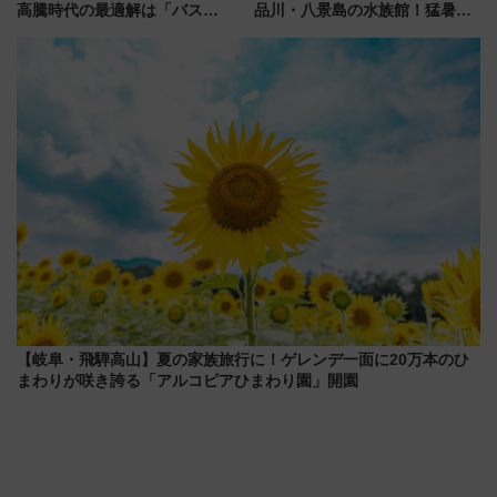
高騰時代の最適解は「バス
品川・八景島の水族館！猛暑を
泊」!? WILLER最新調査で判明
乗り切る「アクティブパス」で
した、推し活遠征や観光時のリ
夏休みをお得に楽しむ！
アルな懐事情
【岐阜・飛騨高山】夏の家族旅行に！ゲレンデ一面に20万本のひ
まわりが咲き誇る「アルコピアひまわり園」開園