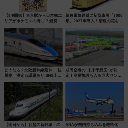
【9/9開始】東京駅から日本橋エ
筑豊電気鉄道に新型車両「7000
リアがポケモンの街に!? 総勢
形」2027年導入！沿線の花をイ
100匹以上が出現「レジェンド
メージしたイエローを採用 車
リサーチ」本格謎解き・グッズ
内は落ち着いたゆとりある空間
情報まとめ
に
どうなる？北陸新幹線延伸 「桂
成田空港の”未来予想図”が決
川案」決定も課題あり SNS上の
定！商業施設も入る巨大ワンタ
声は
ーミナル、京成の高架新駅整備
で新型特急が品川･羽田とを結
ぶ！ JR空港駅は2面3線化！
【明日から】お盆の新幹線「の
ANAが機内持ち込みを厳格化