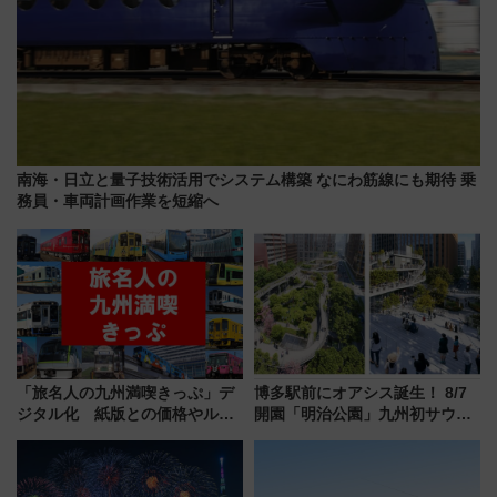
南海・日立と量子技術活用でシステム構築 なにわ筋線にも期待 乗
務員・車両計画作業を短縮へ
「旅名人の九州満喫きっぷ」デ
博多駅前にオアシス誕生！ 8/7
ジタル化 紙版との価格やルー
開園「明治公園」九州初サウナ
ルの違いを解説
TOTOPAや日本一のピザなど絶
品グルメ登場で駅前の過ごし方
はどう変わる？