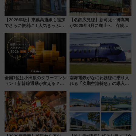
【2026年版】東葉高速線も追加
【名鉄広見線】新可児～御嵩間
でさらに便利に！人気きっぷ
が2029年4月に廃止へ 存続協
「サンキューちばフリーパス」
議終了で100年の歴史に幕
今年も発売 秋・早春に千葉県を
巡るなら使い勝手・コスパ抜群
全国1位は小田原のタワーマンシ
南海電鉄がなにわ筋線に乗り入
ョン！新幹線通勤が変える？
れる「次期空港特急」の導入を
「住みたい街」の最新トレンド
決定！ピニンファリーナによる
【新築マンション人気ランキン
日本初の鉄道デザイン
グ】
【2026年最新】前日からアツ
【推し活×遠征】好きなライブ会