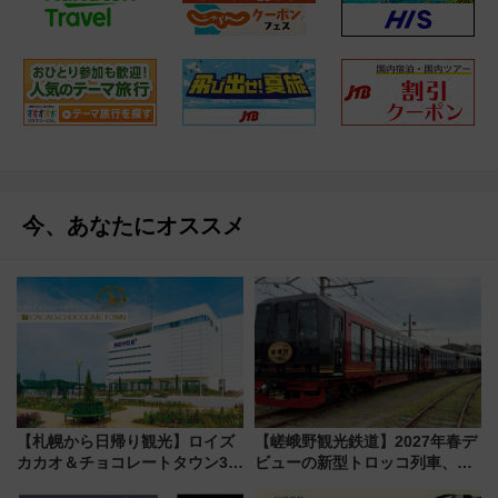
今、あなたにオススメ
【札幌から日帰り観光】ロイズ
【嵯峨野観光鉄道】2027年春デ
カカオ＆チョコレートタウン3周
ビューの新型トロッコ列車、い
年！ 9月は入場料半額やチョコ
よいよ試運転開始へ！現行車両