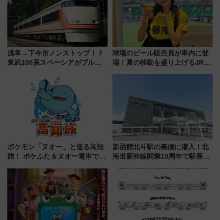
浅草→下今市ノンストップ！？
球場のビール販売員が車内に登
東武100系スペーシアがブルー
場！夏の移動を盛り上げるJR九
リボン賞35周年記念で「デビュ
州「ビール新幹線」7月31日・8
ー当時の停車駅」を再現 運転
月7日限定 ソフトバンクホーク
時刻や特急券の買い方を紹介
スとコラボ
ポケモン「ヌオー」と巡る高知
新函館北斗駅の裏側に潜入！北
旅！ ポケふた＆ヌオー電車で楽
海道新幹線開業10周年で駅長
しむ鉄道スタンプラリーで土佐
室・地下通路など公開イベン
路の絶景と絶品グルメを満喫！
ト 参加方法や体験内容を紹介
（7月18日スタート）