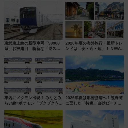
東武東上線の新型車両「90000
2026年夏の海外旅行・最新トレ
系」お披露目 斬新な「逆スラ
ンドは「安・近・短」！ NEWT
ント式」の先頭形状と明るく開
調査から読み解く、最新の人気
放的な車内空間に注目、デビュ
渡航先TOP5とは？ 円安時代の
ーは9月
旅行術
車内にメタモン出現？ みなとみ
2026年夏は那智勝浦へ！熊野灘
らい線×ポケモン「ブクブクうみ
に面した「特選」白砂ビーチは
ぞこの街」ラッピング電車が運
必見 「第17回那智勝浦町花火大
行開始に！ この夏は直通列車で
会」は8月11日開催！
横浜へ！