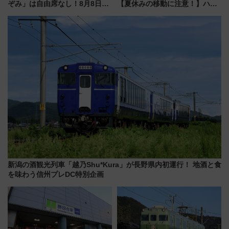
ぞみ」は自由席なし！8月8日午
【夏休みの移動に注意！】ハン
前はほぼ満席…でも数時間ズラ
ドバッグやPCケースも対象の
せば空きが見つかることも 混
「身の回り品」新サイズ制限
雑避ける「空席」探しのコツ
(40×30×20cm)おさらい
新潟の酒観光列車「越乃Shu*Kura」が長野県内初運行！ 地酒と食
を味わう信州プレDC特別企画