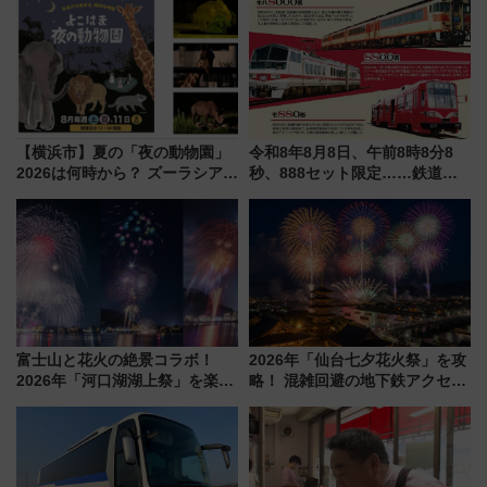
詰め放題を開催、ロイズタウン
は2026年で引退
駅からのアクセスも
【横浜市】夏の「夜の動物園」
令和8年8月8日、午前8時8分8
2026は何時から？ ズーラシア・
秒、888セット限定……鉄道各
野毛山・金沢の電車アクセスや
社の「8・8・8」な記念きっぷ
見どころ、限定イベントを徹底
たち
解説！
富士山と花火の絶景コラボ！
2026年「仙台七夕花火祭」を攻
2026年「河口湖湖上祭」を楽し
略！ 混雑回避の地下鉄アクセス
む完全ガイド＆鉄道アクセスの
からまだ買える有料席情報、花
ススメ
火前に楽しむ仙台観光ルートま
で解説！