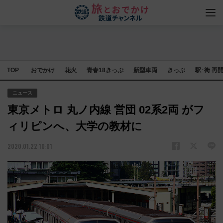
TOP
おでかけ
花火
青春18きっぷ
新型車両
きっぷ
駅･街 再
ニュース
東京メトロ 丸ノ内線 営団 02系2両 がフ
ィリピンへ、大学の教材に
2020.01.22 10:01