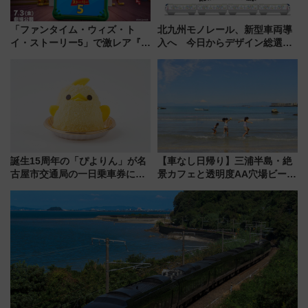
「ファンタイム・ウィズ・ト
北九州モノレール、新型車両導
イ・ストーリー5」で激レア『ロ
入へ 今日からデザイン総選挙
ルカナ』カードをゲット！最新
始まる
デコレーションも徹底解説
誕生15周年の「ぴよりん」が名
【車なし日帰り】三浦半島・絶
古屋市交通局の一日乗車券に！
景カフェと透明度AA穴場ビーチ
東山線では貸切電車も登場【限
を巡る！ おトクな電車きっぷ活
定1万5000枚】
用してストレスフリー旅へ行こ
う！