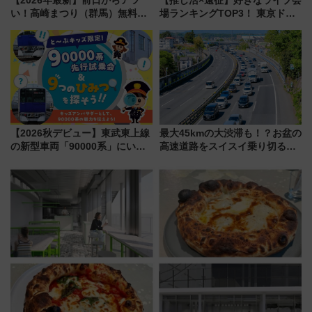
い！高崎まつり（群馬）無料観
場ランキングTOP3！ 東京ドー
覧エリアから初開催100人みこ
ムや大阪城ホールが選ばれる理
しまで
由と交通アクセス術、ライブ会
場に何を求める？
【2026秋デビュー】東武東上線
最大45kmの大渋滞も！？お盆の
の新型車両「90000系」にいち
高速道路をスイスイ乗り切る快
早く乗れる！ 8/11開催の小学生
適ドライブ術
向け先行試乗会でキッズアンバ
サダーになろう