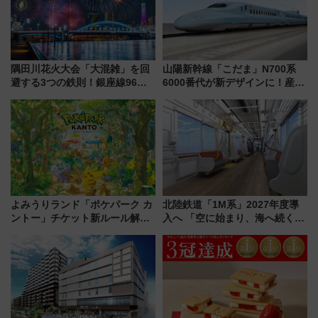
隅田川花火大会「大混雑」を回
山陽新幹線「こだま」N700系
避する3つの鉄則！銀座線96本
6000番代が新デザインに！産学
増発･浅草線臨時ダイヤ･スカイ
連携で描く瀬戸内の波模様 運
ツリー駅の規制まとめ 7/25開催
用は今冬から
（2026年）
よみうりランド「ポケパーク カ
北陸鉄道「1M系」2027年度導
ントー」チケット新ルール解
入へ 「空に始まり、海へ続く」
説！購入制限の緩和と入場時の
白山比咩神社をモチーフにした
本人確認が11月スタート
神秘的なデザイン