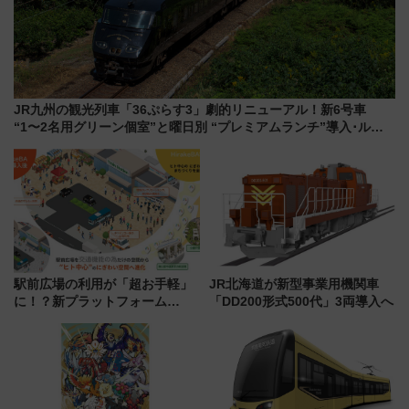
JR九州の観光列車「36ぷらす3」劇的リニューアル！新6号車
“1〜2名用グリーン個室”と曜日別 “プレミアムランチ”導入･ルー
トや価格など解説
駅前広場の利用が「超お手軽」
JR北海道が新型事業用機関車
に！？新プラットフォーム
「DD200形式500代」3両導入へ
「HirakeBA」8月3日始動、ス
マホで簡単申請 物販や演奏会な
どに【JR東日本】