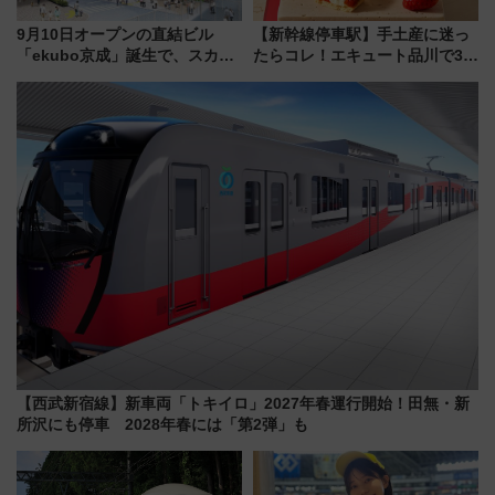
9月10日オープンの直結ビル
【新幹線停車駅】手土産に迷っ
「ekubo京成」誕生で、スカイ
たらコレ！エキュート品川で3年
ライナーも停まる巨大ハブ駅・
連続売上1位を獲得した定番手土
新鎌ヶ谷はどう変わる？ 全テナ
産スイーツとは？
ント情報も公開！
【西武新宿線】新車両「トキイロ」2027年春運行開始！田無・新
所沢にも停車 2028年春には「第2弾」も