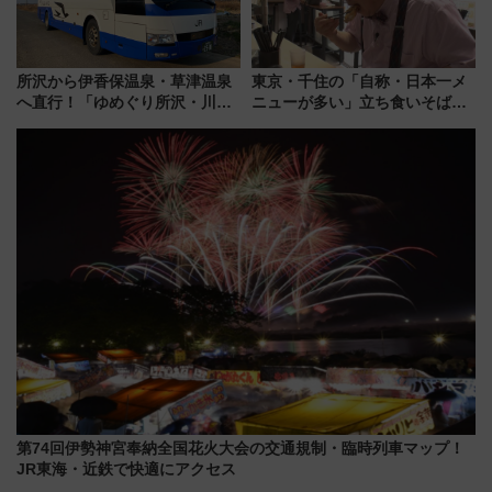
所沢から伊香保温泉・草津温泉
東京・千住の「自称・日本一メ
へ直行！「ゆめぐり所沢・川越
ニューが多い」立ち食いそば屋
号」で群馬の温泉旅をもっと気
とは？ ＢＳ日テレ『ドランク塚
軽に 運行ダイヤ・運賃を解説
地のふらっと立ち食いそば』
7/27夜10時～放送
第74回伊勢神宮奉納全国花火大会の交通規制・臨時列車マップ！
JR東海・近鉄で快適にアクセス