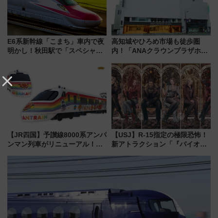
E6系新幹線「こまち」車内で夜
高知城やひろめ市場も徒歩圏
明かし！秋田駅で「スペシャル
内！「ANAクラウンプラザホテ
ナイト」8月開催、料金や予約方
ル高知」が8月開業
法は？
【JR四国】予讃線8000系アンパ
【USJ】R-15指定の極限恐怖！
ンマン列車がリニューアル！内
新アトラクション「『バイオハ
外装デザイン公開 デビューは
ザード レクイエム』 ザ・ダイ
今年12月
ブ」今秋登場 ―予測不能の恐
怖に泣き叫べ―