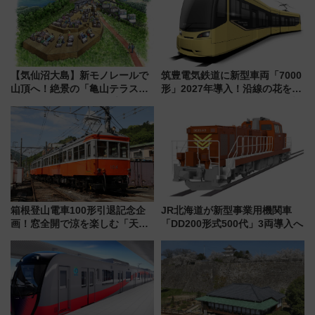
【気仙沼大島】新モノレールで
筑豊電気鉄道に新型車両「7000
山頂へ！絶景の「亀山テラス
形」2027年導入！沿線の花をイ
360°」が7月19日オープン、休
メージしたイエローを採用 車
暇村のお得な日帰りプランも登
内は落ち着いたゆとりある空間
場
に
箱根登山電車100形引退記念企
JR北海道が新型事業用機関車
画！窓全開で涼を楽しむ「天然
「DD200形式500代」3両導入へ
クーラー体験号」と限定鉄コレ
発売