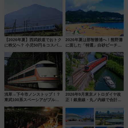
ろも一挙紹介
たな玄関口へ
【2026年夏】西武鉄道でおトク
2026年夏は那智勝浦へ！熊野灘
に秩父へ？ 小児50円＆コスパ最
に面した「特選」白砂ビーチは
強きっぷで「安・近・短」な家
必見 「第17回那智勝浦町花火大
族旅行！ 深夜の正丸トンネル探
会」は8月11日開催！
検や特急ラビューも
浅草→下今市ノンストップ！？
2026年9月東京メトロダイヤ改
東武100系スペーシアがブルー
正！銀座線・丸ノ内線で合計
リボン賞35周年記念で「デビュ
212本の大増発、混雑緩和に期
ー当時の停車駅」を再現 運転
待
時刻や特急券の買い方を紹介