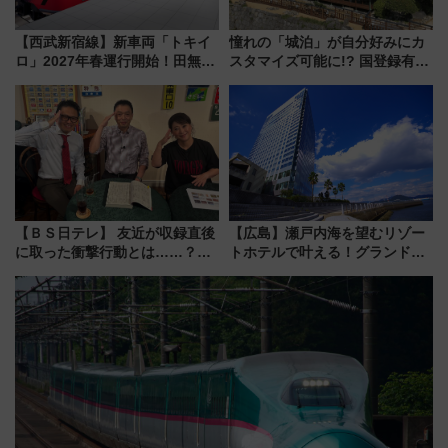
【西武新宿線】新車両「トキイ
憧れの「城泊」が自分好みにカ
ロ」2027年春運行開始！田無・
スタマイズ可能に!? 国登録有形
新所沢にも停車 2028年春には
文化財・丸亀城「延寿閣別館」
「第2弾」も
にオーダーメイド型の宿泊プラ
ンが誕生！
【ＢＳ日テレ】 友近が収録直後
【広島】瀬戸内海を望むリゾー
に取った衝撃行動とは……？
トホテルで叶える！グランドプ
『友近・礼二の妄想トレイン』
リンスホテル広島のフォトウエ
で極上の夏祭り鉄道旅を放送
ディング＆カジュアルパーティ
ープラン