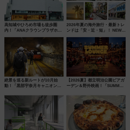
高知城やひろめ市場も徒歩圏
2026年夏の海外旅行・最新トレ
内！「ANAクラウンプラザホテ
ンドは「安・近・短」！ NEWT
ル高知」が8月開業
調査から読み解く、最新の人気
渡航先TOP5とは？ 円安時代の
旅行術
絶景を巡る新ルートが10月始
【2026夏】都立明治公園ビアガ
動！「黒部宇奈月キャニオンル
ーデン＆野外映画！「SUMMER
ート」と旅の拠点「欅平ラウン
LOUNGE」のアクセスと上映ス
ジ」がオープン
ケジュール 夜風とビール、映画
を満喫！