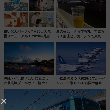
白い恋人パークが7月30日大規
夏の夜は「さるびあ丸」で飲も
模リニューアル！ 2026年最新の
う！船上ビアガーデンで東京湾
新エリア・工場見学の見どころ
の夜景を眺めながら軽く一
と料金・アクセスを徹底解説
杯……工場直送生ビールや島グ
（札幌市）
ルメが美味い
沖縄・小浜島「はいむるぶし」
小松島港まつり2026にブルーイ
に最高峰プールヴィラ誕生！ 石
ンパルス飛来！JR四国の臨時ダ
垣島から船で向かう究極のご褒
イヤや駐車場予約を徹底解説
美旅「何もしない贅沢」を体験
してみない？