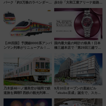
パーク「約3万株のラベンダー」
歩3分「大和工業アリーナ姫路」
が見頃！新幹線＆無料送迎バス
10月開業！Novelbright公演 や
で都心から約1時間半で夏の絶景
大相撲巡業など 豪華イベントと
を！
アクセス
【JR四国】予讃線8000系アンパ
国内最大級の時計の祭典！日本
ンマン列車がリニューアル！内
橋三越本店で「第29回三越ワー
外装デザイン公開 デビューは
ルドウォッチフェア」開幕
今年12月
【2026年8月5日～25日】
乃木坂46一ノ瀬美空が福岡で鉄
9月10日オープンの直結ビル
道旅を満喫⁈ 西鉄の観光列車
「ekubo京成」誕生で、スカイ
「THE RAIL KITCHEN
ライナーも停まる巨大ハブ駅・
CHIKUGO」で巡る福岡･太宰
新鎌ヶ谷はどう変わる？ 全テナ