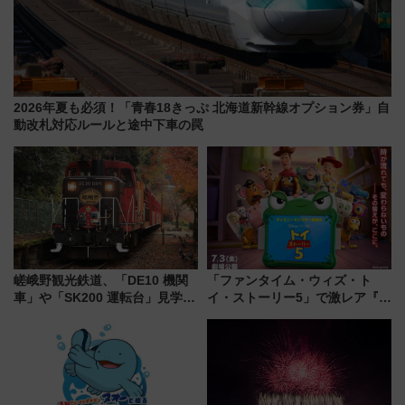
2026年夏も必須！「青春18きっぷ 北海道新幹線オプション券」自
動改札対応ルールと途中下車の罠
嵯峨野観光鉄道、「DE10 機関
「ファンタイム・ウィズ・ト
車」や「SK200 運転台」見学ツ
イ・ストーリー5」で激レア『ロ
アーを開催！ ラストランイベン
ルカナ』カードをゲット！最新
トの一環で激レア体験できちゃ
デコレーションも徹底解説
うかも 参加方法やスケジュール
をご紹介