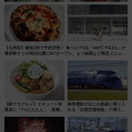
【九州初】最短2秒で予約完売！ 食べログ1位「400℃ PIZZA」が
博多駅すぐの明治公園に8/7オープン。もつ鍋風など限定メニュー
も
【駅ナカグルメ】エキュート秋
南海電鉄がなにわ筋線に乗り入
葉原に「T’sたんたん」 新橋に
れる「次期空港特急」の導入を
551蓬莱のDNAを継ぐ「東京豚
決定！ピニンファリーナによる
饅」、オムライス専門店「肉と
日本初の鉄道デザイン
たまご」新グルメ続々登場！
【2026年8月】