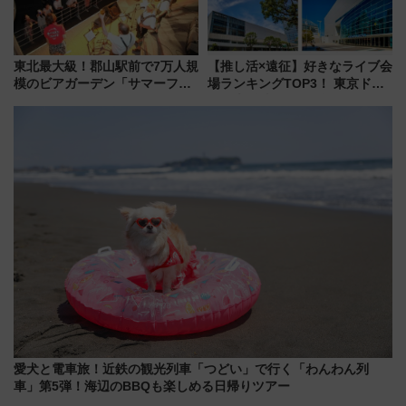
東北最大級！郡山駅前で7万人規
【推し活×遠征】好きなライブ会
模のビアガーデン「サマーフェ
場ランキングTOP3！ 東京ドー
スタ IN KORIYAMA 2026」
ムや大阪城ホールが選ばれる理
7/24-26開催！ 有料席はJRE
由と交通アクセス術、ライブ会
MALLで予約可能
場に何を求める？
愛犬と電車旅！近鉄の観光列車「つどい」で行く「わんわん列
車」第5弾！海辺のBBQも楽しめる日帰りツアー