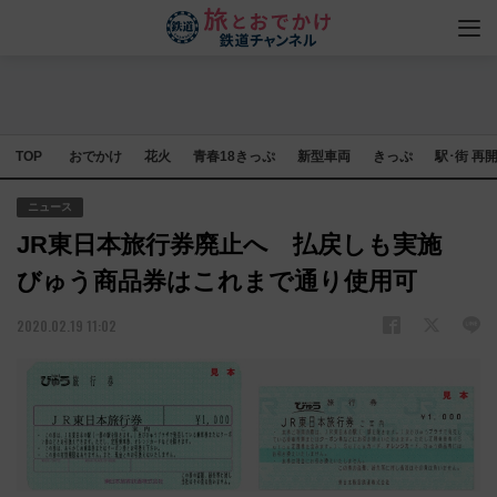
TOP
おでかけ
花火
青春18きっぷ
新型車両
きっぷ
駅･街 再
ニュース
JR東日本旅行券廃止へ 払戻しも実施
びゅう商品券はこれまで通り使用可
2020.02.19 11:02