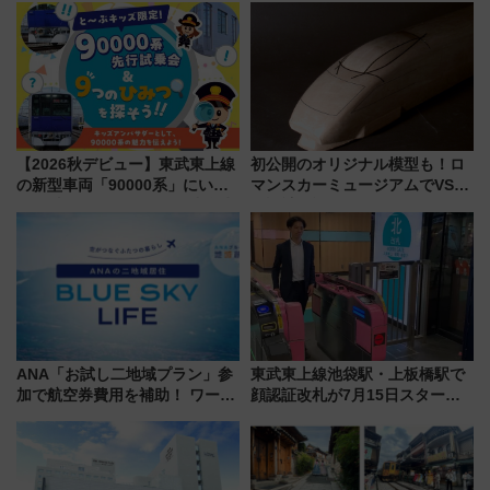
【2026秋デビュー】東武東上線
初公開のオリジナル模型も！ロ
の新型車両「90000系」にいち
マンスカーミュージアムでVSE
早く乗れる！ 8/11開催の小学生
の設計秘話に迫る企画展が7月
向け先行試乗会でキッズアンバ
15日スタート
サダーになろう
ANA「お試し二地域プラン」参
東武東上線池袋駅・上板橋駅で
加で航空券費用を補助！ ワーケ
顔認証改札が7月15日スター
ーションや週末移住に最適な自
ト、手ぶらで乗車から買い物ま
治体は？ 2026年は対象のエリア
でシームレスに
が拡大！