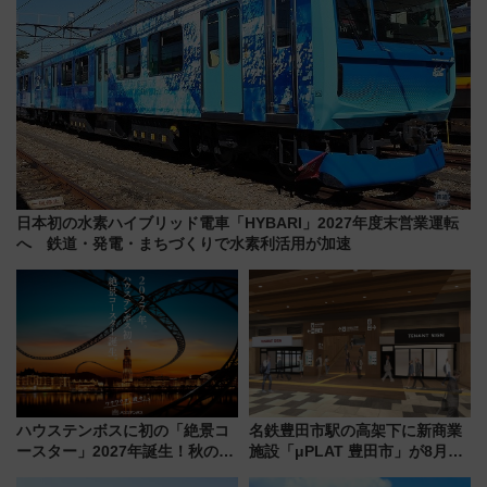
日本初の水素ハイブリッド電車「HYBARI」2027年度末営業運転
へ 鉄道・発電・まちづくりで水素利活用が加速
ハウステンボスに初の「絶景コ
名鉄豊田市駅の高架下に新商業
ースター」2027年誕生！秋の
施設「μPLAT 豊田市」が8月26
「すんごいハロウィン」見どこ
日開業！全8店舗が出店し街の新