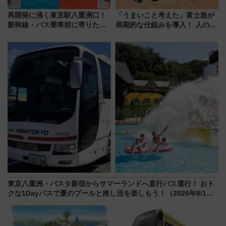
再開発に沸く東京駅八重洲口！
「うまいこと考えた」富士急が
新幹線・バス乗車前に寄りたい
画期的な仕組みを導入！ 人のか
「ヤエチカ」2026年夏の「ひん
わりにスマホが並ぶ「分身く
やり＆スタミナグルメ」6選【新
ん」始動
店舗も！】
東京八重洲・バスタ新宿からサマーランドへ直行バス運行！ おト
クな1Dayパスで夏のプールと推し活を楽しもう！（2026年8/1～
31）