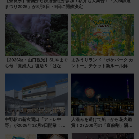
【奈良県】全国から鉄道会社が参加！駅弁も大集合！「大和鉄道
まつり2026」が8月8日・9日に開催決定
【2026秋・山口観光】SLやまぐ
よみうりランド「ポケパーク カ
ち号「貴婦人」復活＆「はなあ
ントー」チケット新ルール解
かり」初走行区間も！山口DCの
説！購入制限の緩和と入場時の
注目観光列車まとめ きっぷの取
本人確認が11月スタート
り方は？
中野駅の新玄関口「アトレ中
人混みを避けて船上から花火鑑
野」が2026年12月9日開業！新
賞！27,500円の「直前割」隅田
改札直結で屋上BBQも楽しめる
川花火クルーズはデパ地下グル
注目スポット
メも持ち込みOK