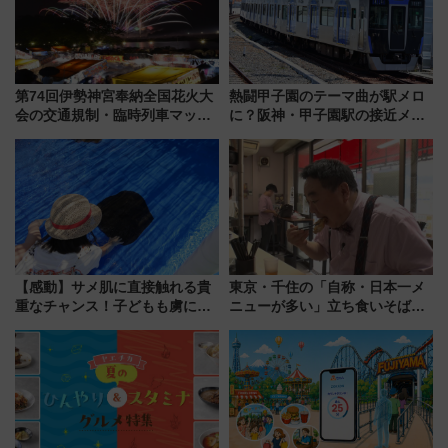
第74回伊勢神宮奉納全国花火大
熱闘甲子園のテーマ曲が駅メロ
会の交通規制・臨時列車マッ
に？阪神・甲子園駅の接近メロ
プ！JR東海・近鉄で快適にアク
ディがVaundy「かげろう」×向
セス
谷実アレンジの特別仕様へ、8月
5日始発から
【感動】サメ肌に直接触れる貴
東京・千住の「自称・日本一メ
重なチャンス！子どもも虜にな
ニューが多い」立ち食いそば屋
る鴨川シーワールド「エイとサ
とは？ ＢＳ日テレ『ドランク塚
メのタッチングプール」【夏休
地のふらっと立ち食いそば』
み限定企画】
7/27夜10時～放送