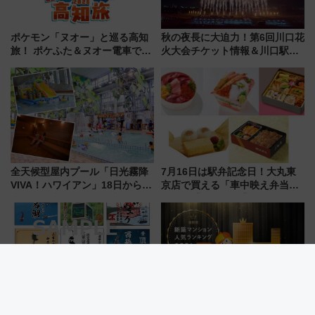
ポケモン「ヌオー」と巡る高知
秋の夜長に大迫力！第6回川口花
旅！ ポケふた＆ヌオー電車で楽
火大会チケット情報＆川口駅か
しむ鉄道スタンプラリーで土佐
らのアクセスガイド
路の絶景と絶品グルメを満喫！
（7月18日スタート）
全天候型屋内プール「日光霧降
7月16日は駅弁記念日！大丸東
VIVA！ハワイアン」18日から営
京店で買える「車中映え弁当」
業開始 小さなお子様連れのフ
フェア【2026年夏】
ァミリーから大人まで幅広い世
代が一日中楽しる夏のリゾート
を楽しんで
スマホで集める激レアNFT版
全国1位は小田原のタワーマンシ