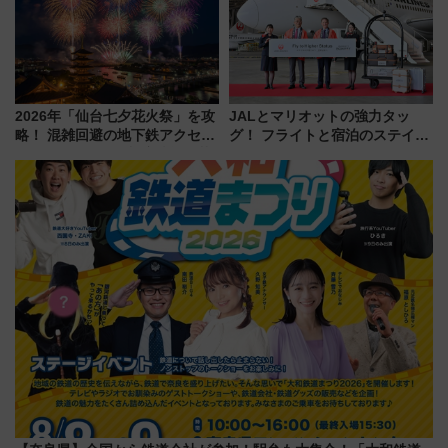
府･柳川の旅！YouTubeが公開
ント情報も公開！
に
2026年「仙台七夕花火祭」を攻
JALとマリオットの強力タッ
略！ 混雑回避の地下鉄アクセス
グ！ フライトと宿泊のステイタ
からまだ買える有料席情報、花
スマッチでFLY ON ポイントや
火前に楽しむ仙台観光ルートま
上級会員資格を効率よく獲得す
で解説！
る方法を解説