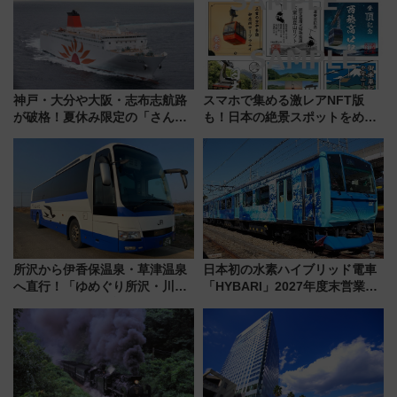
神戸・大分や大阪・志布志航路
スマホで集める激レアNFT版
が破格！夏休み限定の「さんふ
も！日本の絶景スポットをめぐ
らわあスペシャルセール」スタ
って集める「索道印(さくどうい
ート 夕朝食ビュッフェ付きで
ん)」企画がスタート
快適な船旅はいかが？
所沢から伊香保温泉・草津温泉
日本初の水素ハイブリッド電車
へ直行！「ゆめぐり所沢・川越
「HYBARI」2027年度末営業運
号」で群馬の温泉旅をもっと気
転へ 鉄道・発電・まちづくり
軽に 運行ダイヤ・運賃を解説
で水素利活用が加速