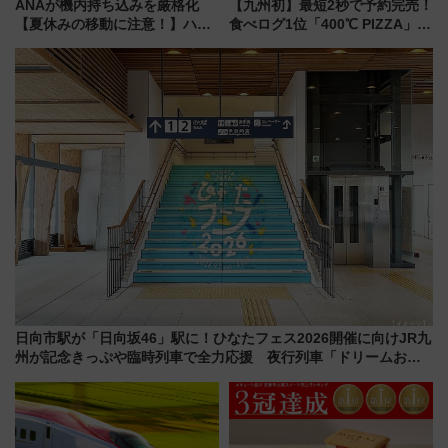
ANAが機内持ち込みを厳格化
【九州初】最短2秒で予約完売！
【夏休みの移動に注意！】ハン
食べログ1位「400℃ PIZZA」が
ドバッグやPCケースも対象の
博多駅すぐの明治公園に8/7オー
「身の回り品」新サイズ制限
プン。もつ鍋風など限定メニュ
(40×30×20cm)おさらい
ーも
日向市駅が「日向坂46」駅に！ひなたフェス2026開催に向けJR九
州が記念きっぷや臨時列車で全力応援 夜行列車「ドリームおひ
さま号」も走る