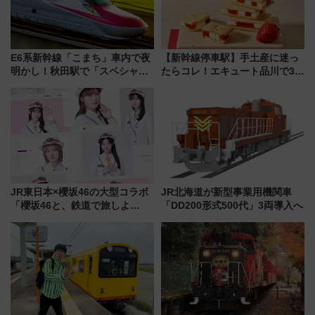
E6系新幹線「こまち」車内で夜
【新幹線停車駅】手土産に迷っ
明かし！秋田駅で「スペシャル
たらコレ！エキュート品川で3年
ナイト」8月開催、料金や予約方
連続売上1位を獲得した定番手土
法は？
産スイーツとは？
JR東日本×櫻坂46の大型コラボ
JR北海道が新型事業用機関車
「櫻坂46と、鉄道で旅しよ
「DD200形式500代」3両導入へ
う。」が7月20日より始動！新
潟・長野・庄内へ