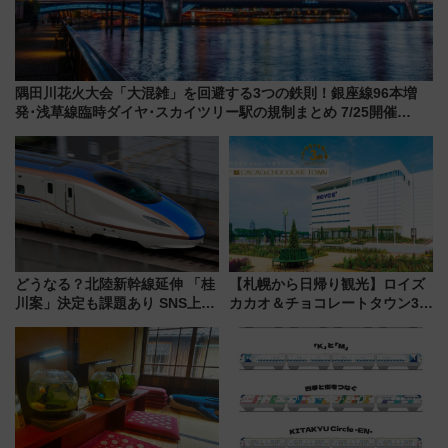
隅田川花火大会「大混雑」を回避する3つの鉄則！銀座線96本増
発･浅草線臨時ダイヤ･スカイツリー駅の規制まとめ 7/25開催
（2026年）
どうなる？北陸新幹線延伸 「桂
【札幌から日帰り観光】ロイズ
川案」決定も課題あり SNS上の
カカオ＆チョコレートタウン3周
声は
年！ 9月は入場料半額やチョコ
詰め放題を開催、ロイズタウン
駅からのアクセスも