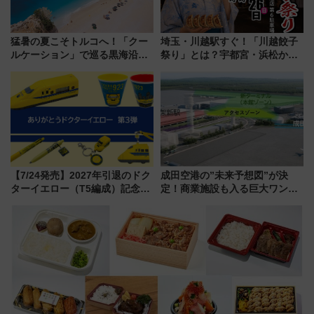
猛暑の夏こそトルコへ！「クー
埼玉・川越駅すぐ！「川越餃子
ルケーション」で巡る黒海沿岸
祭り」とは？宇都宮・浜松から
やエーゲ海の避暑リゾート 関
ご当地和牛まで全国の人気餃子
連検索数が前年比237％増、ナ
を食べ比べ【7月25日・26日開
ショジオも認める『2026年に訪
催】
れるべき世界の旅先』
【7/24発売】2027年引退のドク
成田空港の”未来予想図”が決
ターイエロー（T5編成）記念グ
定！商業施設も入る巨大ワンタ
ッズ7種が登場！ 新幹線車内放
ーミナル、京成の高架新駅整備
送の目覚まし時計など通販・販
で新型特急が品川･羽田とを結
売店舗まとめ
ぶ！ JR空港駅は2面3線化！