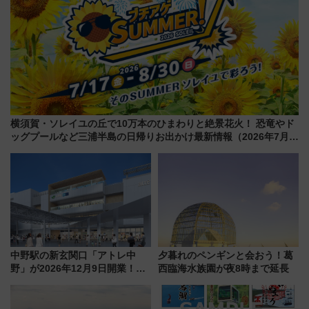
横須賀・ソレイユの丘で10万本のひまわりと絶景花火！ 恐竜やド
ッグプールなど三浦半島の日帰りお出かけ最新情報（2026年7月
17日～開催）
中野駅の新玄関口「アトレ中
夕暮れのペンギンと会おう！葛
野」が2026年12月9日開業！新
西臨海水族園が夜8時まで延長
改札直結で屋上BBQも楽しめる
注目スポット