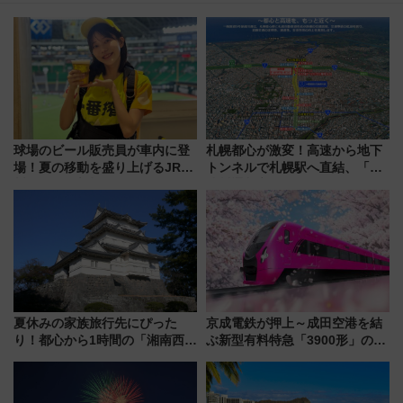
球場のビール販売員が車内に登
札幌都心が激変！高速から地下
場！夏の移動を盛り上げるJR九
トンネルで札幌駅へ直結、「創
州「ビール新幹線」7月31日・8
成川通都心アクセス道路」が7月
月7日限定 ソフトバンクホーク
から本格着工、延長4.8km整備
スとコラボ
事業の全貌
夏休みの家族旅行先にぴった
京成電鉄が押上～成田空港を結
り！都心から1時間の「湘南西エ
ぶ新型有料特急「3900形」のコ
リア」満喫ガイド 鎌倉・江の
ンセプト・デザイン公開 愛称
島とは異なる魅力を持つ今夏の
募集も実施
注目スポット