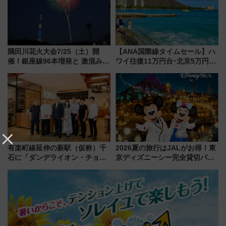
隅田川花火大会7/25（土）開
【ANA国際線タイムセール】ハ
催！銀座線96本増発と 激混みの
ワイ往復11万円台･北京5万円台
「浅草駅」を回避する最寄り駅･
～、憧れのビジネスクラスも！
アクセス攻略法、2万発の花火が
来春のGW旅行まで狙える激ア
都心の夜に！
ツ路線まとめ（8/10まで）
有楽町線延伸の新駅（仮称）千
2026夏の旅行はJALがお得！東
石に「ダンデライオン・チョコ
京ディズニーシー完全貸切パー
レート」が出店！ 東京メトロが
ティー招待券が当たるキャンペ
1億円出資で挑む新時代のまちづ
ーン始まる 条件は「夏の国内
くりとは？
線に2回搭乗」