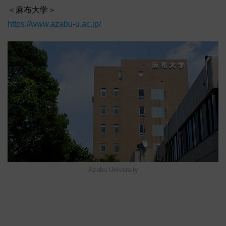
＜麻布大学＞
https://www.azabu-u.ac.jp/
Azabu University