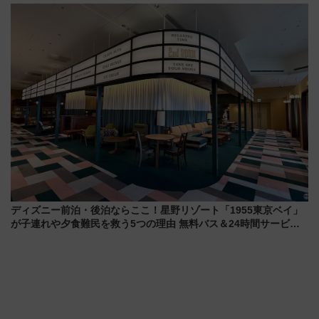
暇村のお得な日帰りプランも登
説【JR東日本】
場
ディズニー前泊・後泊ならここ！星野リゾート「1955東京ベイ」
が子連れや夕食難民を救う5つの理由 無料バス＆24時間サービス
で混雑回避