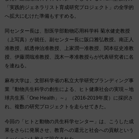
「実践的ジェネラリスト育成研究プロジェクト」の全学的
へ拡大にむけた準備もすすめる。
同センター長は、獣医学部動物応用科学科 菊水健史教授
（上写真）が就任。副センター長に阪口雅弘教授。南正人
准教授、紙透伸治准教授、上家潤一准教授、関本征史准教
授、伊藤潤哉准教授、茂木一孝准教授らが代表研究者に名
を連ねる。
麻布大学は、文部科学省の私立大学研究ブランディング事
業『動物共生科学の創生による、ヒト健康社会の実現～地
球共生系「One Health」～』（2016-2019年度）に採択さ
れ、複数の研究プロジェクトを走らせてきた。
今回の「ヒトと動物の共生科学センター」は、こうした成
果をさらに発展させ、教育への還元と社会への貢献という
ミッションも抱えて設立された。