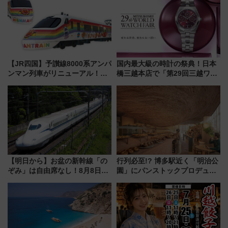
【JR四国】予讃線8000系アンパ
国内最大級の時計の祭典！日本
ンマン列車がリニューアル！内
橋三越本店で「第29回三越ワー
外装デザイン公開 デビューは
ルドウォッチフェア」開幕
今年12月
【2026年8月5日～25日】
【明日から】お盆の新幹線「の
行列必至!? 博多駅近く「明治公
ぞみ」は自由席なし！8月8日午
園」にパンストックプロデュー
前はほぼ満席…でも数時間ズラ
スの新業態『Land Bageri』8/7
せば空きが見つかることも 混
オープン 秋からはビストロ営業
雑避ける「空席」探しのコツ
も！