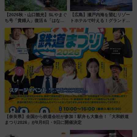
【2026秋・山口観光】SLやまぐ
【広島】瀬戸内海を望むリゾー
ち号「貴婦人」復活＆「はなあ
トホテルで叶える！グランドプ
かり」初走行区間も！山口DCの
リンスホテル広島のフォトウエ
注目観光列車まとめ きっぷの取
ディング＆カジュアルパーティ
り方は？
ープラン
【奈良県】全国から鉄道会社が参加！駅弁も大集合！「大和鉄道
まつり2026」が8月8日・9日に開催決定