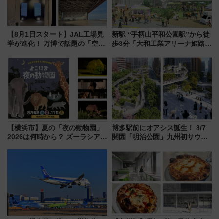
【8月1日スタート】JAL工場見
新駅 “手柄山平和公園駅”から徒
学が進化！ 万博で話題の「空飛
歩3分「大和工業アリーナ姫路」
ぶクルマ」体験が常設化!? 期間
10月開業！Novelbright公演 や
限定の歴代制服仮想試着体験も
大相撲巡業など 豪華イベントと
レポート
アクセス
【横浜市】夏の「夜の動物園」
博多駅前にオアシス誕生！ 8/7
2026は何時から？ ズーラシア・
開園「明治公園」九州初サウナ
野毛山・金沢の電車アクセスや
TOTOPAや日本一のピザなど絶
見どころ、限定イベントを徹底
品グルメ登場で駅前の過ごし方
解説！
はどう変わる？