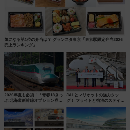
気になる第1位の弁当は？ グランスタ東京「東京駅限定弁当2026
売上ランキング」
2026年夏も必須！「青春18きっ
JALとマリオットの強力タッ
ぷ 北海道新幹線オプション券」
グ！ フライトと宿泊のステイタ
自動改札対応ルールと途中下車
スマッチでFLY ON ポイントや
の罠
上級会員資格を効率よく獲得す
る方法を解説