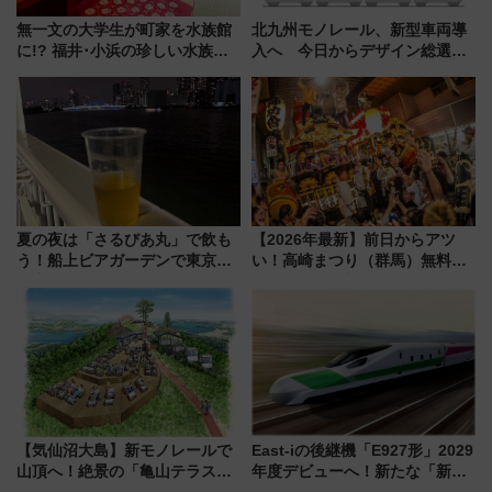
無一文の大学生が町家を水族館
北九州モノレール、新型車両導
に!? 福井･小浜の珍しい水族
入へ 今日からデザイン総選挙
館、世界に一つだけの塗り箸制
始まる
作体験、鯖街道の御食国など 小
浜観光レポ 第2弾
夏の夜は「さるびあ丸」で飲も
【2026年最新】前日からアツ
う！船上ビアガーデンで東京湾
い！高崎まつり（群馬）無料観
の夜景を眺めながら軽く一
覧エリアから初開催100人みこ
杯……工場直送生ビールや島グ
しまで
ルメが美味い
【気仙沼大島】新モノレールで
East-iの後継機「E927形」2029
山頂へ！絶景の「亀山テラス
年度デビューへ！新たな「新幹
360°」が7月19日オープン、休
線専用検測車」の性能を徹底解