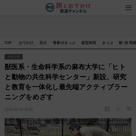
TOP
おでかけ
花火
青春18きっぷ
新型車両
きっぷ
駅･街 再
トレンド
獣医系・生命科学系の麻布大学に「ヒト
と動物の共生科学センター」新設、研究
と教育を一体化し最先端アクティブラー
ニングをめざす
2020.06.03 15:06