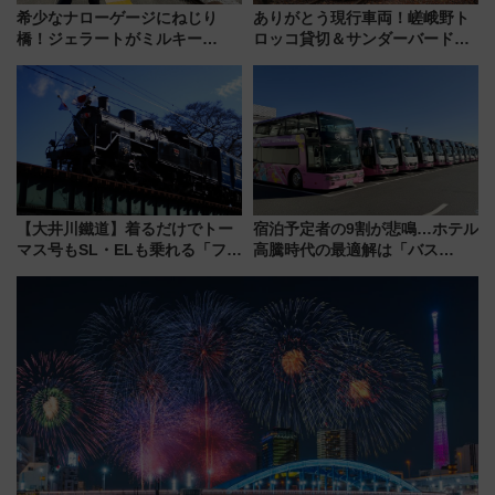
希少なナローゲージにねじり
ありがとう現行車両！嵯峨野ト
橋！ジェラートがミルキー
ロッコ貸切＆サンダーバードレ
米！？「新・鉄道ひとり旅」
ストランで語り合う秋の京都
278回目の舞台は「三岐鉄道北
斉藤雪乃＆福原トシヒロと行
勢線」
く！9月13日「京都の鉄道満喫
ツアー」開催
【大井川鐵道】着るだけでトー
宿泊予定者の9割が悲鳴…ホテル
マス号もSL・ELも乗れる「フリ
高騰時代の最適解は「バス
ーきっぷTシャツ」8月6日より
泊」!? WILLER最新調査で判明
受注販売
した、推し活遠征や観光時のリ
アルな懐事情