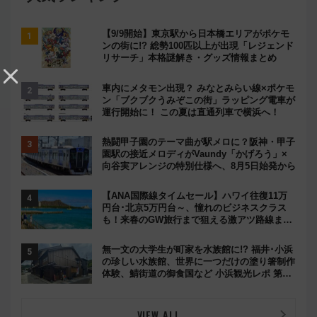
【9/9開始】東京駅から日本橋エリアがポケモ
ンの街に!? 総勢100匹以上が出現「レジェンド
リサーチ」本格謎解き・グッズ情報まとめ
車内にメタモン出現？ みなとみらい線×ポケモ
ン「ブクブクうみぞこの街」ラッピング電車が
運行開始に！ この夏は直通列車で横浜へ！
熱闘甲子園のテーマ曲が駅メロに？阪神・甲子
園駅の接近メロディがVaundy「かげろう」×
向谷実アレンジの特別仕様へ、8月5日始発から
【ANA国際線タイムセール】ハワイ往復11万
円台･北京5万円台～、憧れのビジネスクラス
も！来春のGW旅行まで狙える激アツ路線まと
め（8/10まで）
無一文の大学生が町家を水族館に!? 福井･小浜
の珍しい水族館、世界に一つだけの塗り箸制作
体験、鯖街道の御食国など 小浜観光レポ 第2
弾
VIEW ALL