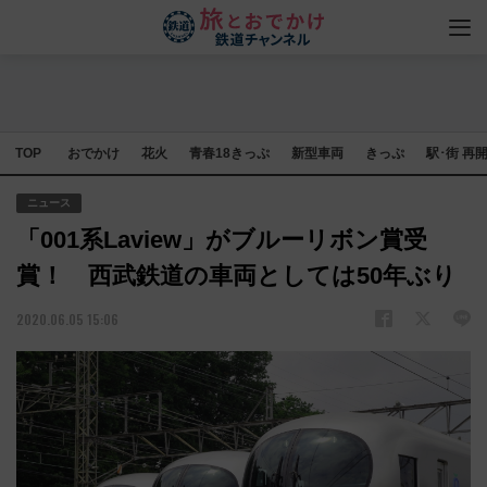
TOP
おでかけ
花火
青春18きっぷ
新型車両
きっぷ
駅･街 再
ニュース
「001系Laview」がブルーリボン賞受
賞！ 西武鉄道の車両としては50年ぶり
2020.06.05 15:06