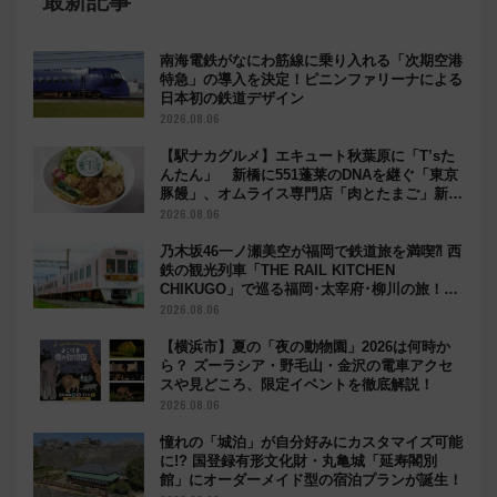
最新記事
南海電鉄がなにわ筋線に乗り入れる「次期空港
特急」の導入を決定！ピニンファリーナによる
日本初の鉄道デザイン
2026.08.06
【駅ナカグルメ】エキュート秋葉原に「T’sた
んたん」 新橋に551蓬莱のDNAを継ぐ「東京
豚饅」、オムライス専門店「肉とたまご」新グ
ルメ続々登場！【2026年8月】
2026.08.06
乃木坂46一ノ瀬美空が福岡で鉄道旅を満喫⁈ 西
鉄の観光列車「THE RAIL KITCHEN
CHIKUGO」で巡る福岡･太宰府･柳川の旅！
YouTubeが公開に
2026.08.06
【横浜市】夏の「夜の動物園」2026は何時か
ら？ ズーラシア・野毛山・金沢の電車アクセ
スや見どころ、限定イベントを徹底解説！
2026.08.06
憧れの「城泊」が自分好みにカスタマイズ可能
に!? 国登録有形文化財・丸亀城「延寿閣別
館」にオーダーメイド型の宿泊プランが誕生！