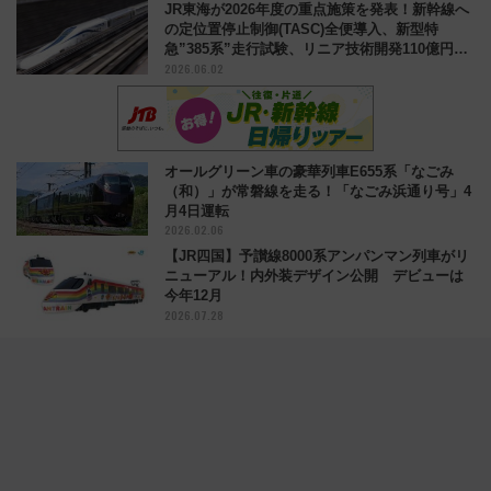
JR東海が2026年度の重点施策を発表！新幹線へ
の定位置停止制御(TASC)全便導入、新型特
急”385系”走行試験、リニア技術開発110億円な
2026.06.02
ど
オールグリーン車の豪華列車E655系「なごみ
（和）」が常磐線を走る！「なごみ浜通り号」4
月4日運転
2026.02.06
【JR四国】予讃線8000系アンパンマン列車がリ
ニューアル！内外装デザイン公開 デビューは
今年12月
2026.07.28