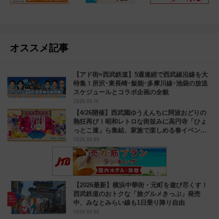
オススメ記事
【アド街×西武鉄道】5週連続で西武線沿線を大
特集！所沢･東長崎･飯能･多摩川線･池袋の放送
スケジュールとコラボ企画の全貌
2026.05.14
【4/26開催】西武園ゆうえんちに阿波おどりの
熱狂再び！昭和レトロな街並みに高円寺「ひょ
っとこ連」ら集結、家族で楽しめる春イベント
2026.04.09
を紹介
【2026最新】横浜中華街・元町を遊び尽くす！
西武鉄道のおトクな「旅グルメきっぷ」発売
中、みなとみらい線も1日乗り降り自由
2026.04.06