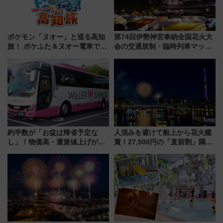
ポケモン「ヌオー」と巡る高知
第74回伊勢神宮奉納全国花火大
旅！ ポケふた＆ヌオー電車で楽
会の交通規制・臨時列車マッ
しむ鉄道スタンプラリーで土佐
プ！JR東海・近鉄で快適にアク
路の絶景と絶品グルメを満喫！
セス
（7月18日スタート）
約半数が「お盆は帰省予定な
人混みを避けて船上から花火鑑
し」！物価高・運賃値上げが財
賞！27,500円の「直前割」隅田
布を直撃、往復1万円以内なら帰
川花火クルーズはデパ地下グル
りたいけど……【WILLER お盆
メも持ち込みOK
帰省動向調査】