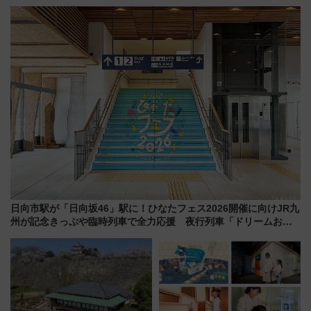
ルの違いを解説
垣島から船で向かう究極のご褒
美旅「何もしない贅沢」を体験
してみない？
日向市駅が「日向坂46」駅に！ひなたフェス2026開催に向けJR九
州が記念きっぷや臨時列車で全力応援 夜行列車「ドリームおひ
さま号」も走る