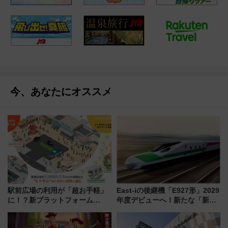
今、あなたにオススメ
駅前広場の利用が「超お手軽」
East-iの後継機「E927形」2029
に！？新プラットフォーム
年度デビューへ！新たな「新幹
「HirakeBA」8月3日始動、ス
線専用検測車」の性能を徹底解
マホで簡単申請 物販や演奏会な
説【JR東日本】