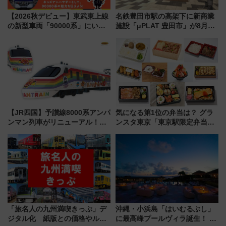
【2026秋デビュー】東武東上線
名鉄豊田市駅の高架下に新商業
の新型車両「90000系」にいち
施設「μPLAT 豊田市」が8月26
早く乗れる！ 8/11開催の小学生
日開業！全8店舗が出店し街の新
向け先行試乗会でキッズアンバ
たな玄関口へ
サダーになろう
【JR四国】予讃線8000系アンパ
気になる第1位の弁当は？ グラ
ンマン列車がリニューアル！内
ンスタ東京「東京駅限定弁当
外装デザイン公開 デビューは
2026 売上ランキング」
今年12月
「旅名人の九州満喫きっぷ」デ
沖縄・小浜島「はいむるぶし」
ジタル化 紙版との価格やルー
に最高峰プールヴィラ誕生！ 石