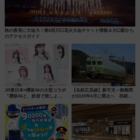
秋の夜長に大迫力！第6回川口花火大会チケット情報＆川口駅から
のアクセスガイド
JR東日本×櫻坂46の大型コラボ
【名鉄広見線】新可児～御嵩間
「櫻坂46と、鉄道で旅しよ
が2029年4月に廃止へ 存続協
う。」が7月20日より始動！新
議終了で100年の歴史に幕
潟・長野・庄内へ