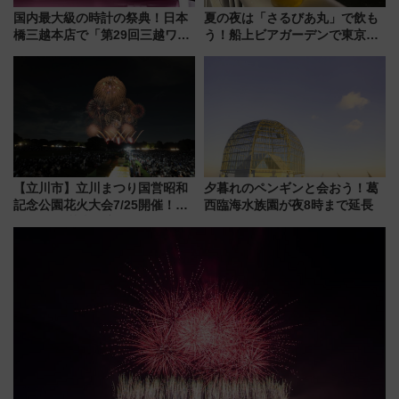
国内最大級の時計の祭典！日本
夏の夜は「さるびあ丸」で飲も
橋三越本店で「第29回三越ワー
う！船上ビアガーデンで東京湾
ルドウォッチフェア」開幕
の夜景を眺めながら軽く一
【2026年8月5日～25日】
杯……工場直送生ビールや島グ
ルメが美味い
【立川市】立川まつり国営昭和
夕暮れのペンギンと会おう！葛
記念公園花火大会7/25開催！
西臨海水族園が夜8時まで延長
5000発の花火が夜を彩る 今年は
混雑に要注意、その理由は