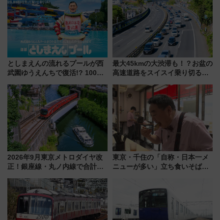
としまえんの流れるプールが西
最大45kmの大渋滞も！？お盆の
武園ゆうえんちで復活!? 100周
高速道路をスイスイ乗り切る快
年記念企画＆「春日のうん○スラ
適ドライブ術
イダー」に注目 2026年夏は所
沢へ遊びに行こう
2026年9月東京メトロダイヤ改
東京・千住の「自称・日本一メ
正！銀座線・丸ノ内線で合計
ニューが多い」立ち食いそば屋
212本の大増発、混雑緩和に期
とは？ ＢＳ日テレ『ドランク塚
待
地のふらっと立ち食いそば』
7/27夜10時～放送