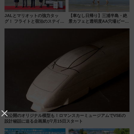
JALとマリオットの強力タッ
【車なし日帰り】三浦半島・絶
グ！ フライトと宿泊のステイタ
景カフェと透明度AA穴場ビーチ
スマッチでFLY ON ポイントや
を巡る！ おトクな電車きっぷ活
上級会員資格を効率よく獲得す
用してストレスフリー旅へ行こ
る方法を解説
う！
初公開のオリジナル模型も！ロマンスカーミュージアムでVSEの
設計秘話に迫る企画展が7月15日スタート