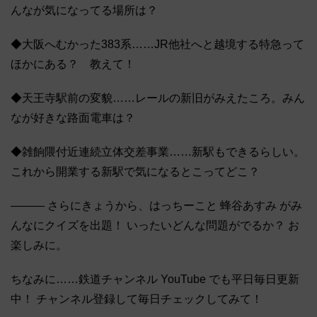
んなが気になってる場所は？
◆大阪へむかった383系……JR他社へと越境する特急って
ほかにある？ 教えて！
◆天王寺駅前の変貌……レールの新旧がみえたころ。みん
なが好きな路面電車は？
◆雑餉隈付近連続立体交差事業……新駅もできるらしい。
これから開業する新駅で気になるとこってどこ？
――― さらにきょうから、はっちーこと 蜂谷あすみ がみ
んなにクイズを出題！ いったいどんな問題がでるか？ お
楽しみに。
ちなみに……鉄道チャンネル YouTube でも平日毎日更新
中！ チャンネル登録して毎日チェックしてみて！