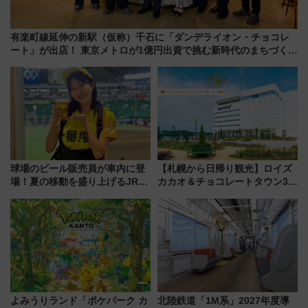
有楽町線延伸の新駅（仮称）千石に「ダンデライオン・チョコレ
ート」が出店！ 東京メトロが1億円出資で挑む新時代のまちづくり
とは？
球場のビール販売員が車内に登
【札幌から日帰り観光】ロイズ
場！夏の移動を盛り上げるJR九
カカオ＆チョコレートタウン3周
州「ビール新幹線」7月31日・8
年！ 9月は入場料半額やチョコ
月7日限定 ソフトバンクホーク
詰め放題を開催、ロイズタウン
スとコラボ
駅からのアクセスも
よみうりランド「ポケパーク カ
北陸鉄道「1M系」2027年度導