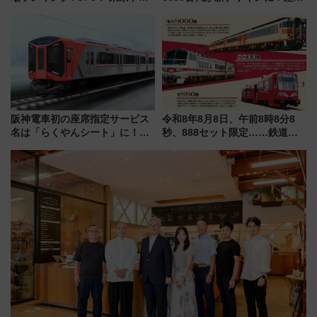
ムや大阪城ホールが選ばれる理
連携で描く瀬戸内の波模様 運
由と交通アクセス術、ライブ会
用は今冬から
場に何を求める？
阪神電車初の座席指定サービス
令和8年8月8日、午前8時8分8
名は「らくやんシート」に！新
秒、888セット限定……鉄道各
型3000系で大阪梅田～山陽姫路
社の「8・8・8」な記念きっぷ
を快適移動
たち