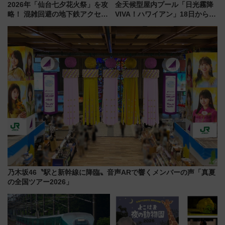
2026年「仙台七夕花火祭」を攻
全天候型屋内プール「日光霧降
略！ 混雑回避の地下鉄アクセス
VIVA！ハワイアン」18日から営
からまだ買える有料席情報、花
業開始 小さなお子様連れのフ
火前に楽しむ仙台観光ルートま
ァミリーから大人まで幅広い世
で解説！
代が一日中楽しる夏のリゾート
を楽しんで
乃木坂46〝駅と新幹線に降臨〟音声ARで響くメンバーの声「真夏
の全国ツアー2026」