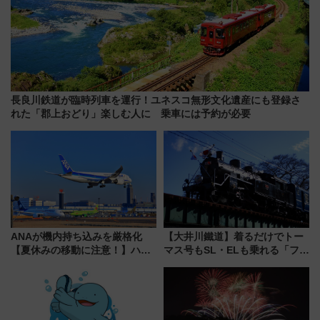
長良川鉄道が臨時列車を運行！ユネスコ無形文化遺産にも登録さ
れた「郡上おどり」楽しむ人に 乗車には予約が必要
ANAが機内持ち込みを厳格化
【大井川鐵道】着るだけでトー
【夏休みの移動に注意！】ハン
マス号もSL・ELも乗れる「フリ
ドバッグやPCケースも対象の
ーきっぷTシャツ」8月6日より
「身の回り品」新サイズ制限
受注販売
(40×30×20cm)おさらい