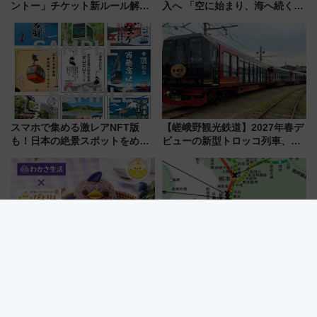
ントー」チケット新ルール解
入へ 「空に始まり、海へ続く」
説！購入制限の緩和と入場時の
白山比咩神社をモチーフにした
本人確認が11月スタート
神秘的なデザイン
スマホで集める激レアNFT版
【嵯峨野観光鉄道】2027年春デ
も！日本の絶景スポットをめぐ
ビューの新型トロッコ列車、い
って集める「索道印(さくどうい
よいよ試運転開始へ！現行車両
ん)」企画がスタート
は2026年で引退
名古屋で会いに行きたい！わか
令和8年熊本地震で九州新幹線も
さ生活とコラボした紫の「ブル
レール破断など確認 現在の運
ーベリーぴよりん」期間限定販
転見合わせ状況と交通網への影
売
響