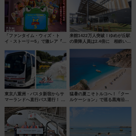
どに【JR東日本】
「ファンタイム・ウィズ・ト
来館1422万人突破！ゆめが丘駅
イ・ストーリー5」で激レア『ロ
の乗降人員は2.4倍に 相鉄いず
ルカナ』カードをゲット！最新
み野線「ゆめが丘ソラトス」2周
デコレーションも徹底解説
年祭にそうにゃん＆DB.スター
マンが登場
東京八重洲・バスタ新宿からサ
猛暑の夏こそトルコへ！「クー
マーランドへ直行バス運行！ お
ルケーション」で巡る黒海沿岸
トクな1Dayパスで夏のプールと
やエーゲ海の避暑リゾート 関
推し活を楽しもう！（2026年
連検索数が前年比237％増、ナ
8/1～31）
ショジオも認める『2026年に訪
れるべき世界の旅先』