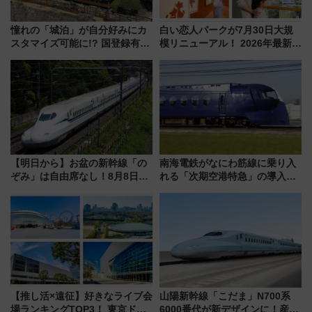
憧れの「城泊」が自分好みにカ
白い恋人パークが7月30日大規
スタマイズ可能に!? 国登録有形
模リニューアル！ 2026年最新の
文化財・丸亀城「延寿閣別館」
新エリア・工場見学の見どころ
にオーダーメイド型の宿泊プラ
と料金・アクセスを徹底解説
ンが誕生！
（札幌市）
【明日から】お盆の新幹線「の
南海電鉄がなにわ筋線に乗り入
ぞみ」は自由席なし！8月8日午
れる「次期空港特急」の導入を
前はほぼ満席…でも数時間ズラ
決定！ピニンファリーナによる
せば空きが見つかることも 混
日本初の鉄道デザイン
雑避ける「空席」探しのコツ
【推し活×遠征】好きなライブ会
山陽新幹線「こだま」N700系
場ランキングTOP3！ 東京ドー
6000番代が新デザインに！産学