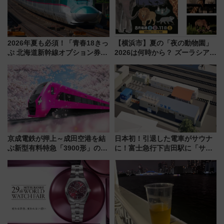
2026年夏も必須！「青春18きっ
【横浜市】夏の「夜の動物園」
ぷ 北海道新幹線オプション券」
2026は何時から？ ズーラシア・
自動改札対応ルールと途中下車
野毛山・金沢の電車アクセスや
の罠
見どころ、限定イベントを徹底
解説！
京成電鉄が押上～成田空港を結
日本初！引退した電車がサウナ
ぶ新型有料特急「3900形」のコ
に！富士急行下吉田駅に「サ電
ンセプト・デザイン公開 愛称
（SADEN）」2026年12月開
募集も実施
業 行き交う電車の音や振動を
感じながら「ととのう」新感覚