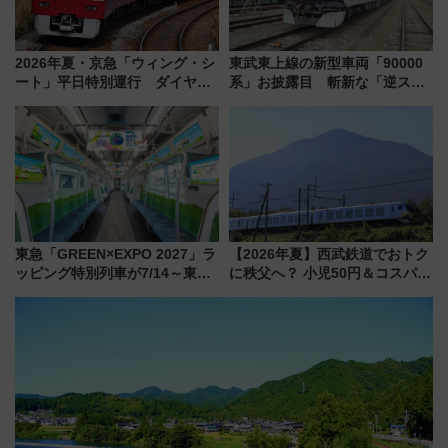
2026年夏・京急「ウィング・シ
東武東上線の新型車両「90000
ート」平日特別運行 ダイヤ・
系」お披露目 斬新な「逆スラ
乗車方法を解説！2階建てバスや
ント式」の先頭形状と明るく開
三浦海岸を堪能できるお出かけ
放的な車内空間に注目、デビュ
プランもご紹介
ーは9月
東急「GREEN×EXPO 2027」ラ
【2026年夏】西武鉄道でおトク
ッピング特別列車が7/14～東
に秩父へ？ 小児50円＆コスパ最
横・田園都市・目黒線でデビュ
強きっぷで「安・近・短」な家
ー！ 注目の編成やデザインまと
族旅行！ 深夜の正丸トンネル探
め
検や特急ラビューも