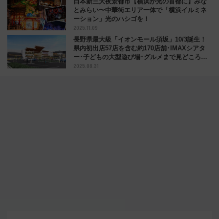
日本新三大夜景都市【横浜が光の首都に】みな
とみらい〜中華街エリア一体で「横浜イルミネ
ーション」光のハシゴを！
2025.11.09
長野県最大級「イオンモール須坂」10/3誕生！
県内初出店57店を含む約170店舗･IMAXシアタ
ー･子どもの大型遊び場･グルメまで見どころ満
2025.08.31
載