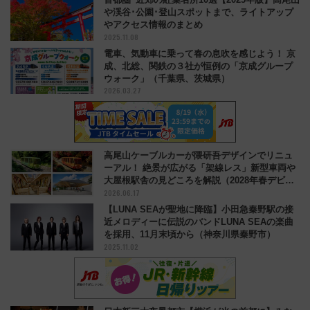
や渓谷･公園･登山スポットまで、ライトアップ
やアクセス情報のまとめ
2025.11.08
電車、気動車に乗って春の息吹を感じよう！ 京
成、北総、関鉄の３社が恒例の「京成グループ
ウォーク」（千葉県、茨城県）
2026.03.27
高尾山ケーブルカーが隈研吾デザインでリニュ
ーアル！ 絶景が広がる「架線レス」新型車両や
大屋根駅舎の見どころを解説（2028年春デビュ
2026.06.17
ー）
【LUNA SEAが聖地に降臨】小田急秦野駅の接
近メロディーに伝説のバンドLUNA SEAの楽曲
を採用、11月末頃から（神奈川県秦野市）
2025.11.02