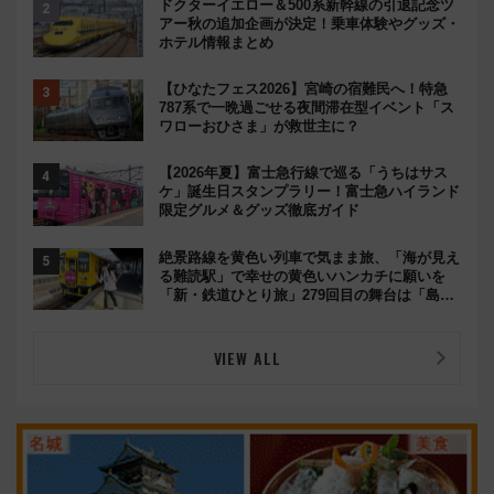
ドクターイエロー＆500系新幹線の引退記念ツ
アー秋の追加企画が決定！乗車体験やグッズ・
ホテル情報まとめ
【ひなたフェス2026】宮崎の宿難民へ！特急
787系で一晩過ごせる夜間滞在型イベント「ス
ワローおひさま」が救世主に？
【2026年夏】富士急行線で巡る「うちはサス
ケ」誕生日スタンプラリー！富士急ハイランド
限定グルメ＆グッズ徹底ガイド
絶景路線を黄色い列車で気まま旅、「海が見え
る難読駅」で幸せの黄色いハンカチに願いを
「新・鉄道ひとり旅」279回目の舞台は「島原
鉄道」
VIEW ALL