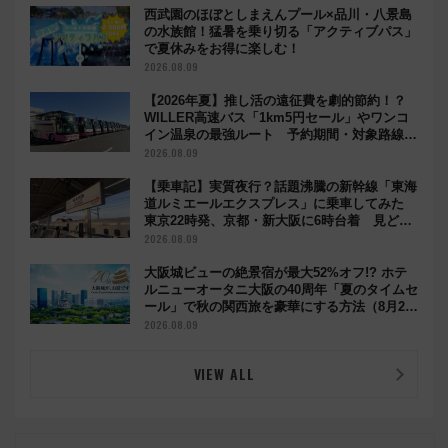
西武園のほぼとしまえんプール×品川・八景島
の水族館！猛暑を乗り切る「アクティブパス」
で夏休みをお得に楽しむ！
2026.08.09
【2026年夏】推し活の遠征費を劇的節約！？
WILLER高速バス「1km5円セール」やワンコ
イン温泉の最強ルート 予約期間・対象路線ま
とめ
2026.08.09
【乗車記】実質夜行？話題沸騰の新幹線「東海
道ルミエールエクスプレス」に乗車してみた
東京22時発、京都・新大阪に6時台着 見どこ
ろは岐阜羽島の素晴らし過ぎる朝
2026.08.09
大阪城ビューの絶景宿が最大52%オフ!? ホテ
ルニューオータニ大阪の40周年「夏のタイムセ
ール」で秋の関西旅を豪華にする方法（8月20
日まで！）
2026.08.09
VIEW ALL