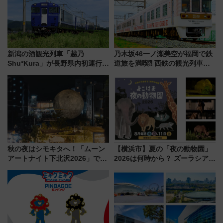
新潟の酒観光列車「越乃
乃木坂46一ノ瀬美空が福岡で鉄
Shu*Kura」が長野県内初運行！
道旅を満喫⁈ 西鉄の観光列車
地酒と食を味わう信州プレDC特
「THE RAIL KITCHEN
別企画
CHIKUGO」で巡る福岡･太宰
府･柳川の旅！YouTubeが公開
に
秋の夜はシモキタへ！「ムーン
【横浜市】夏の「夜の動物園」
アートナイト下北沢2026」でイ
2026は何時から？ ズーラシア・
マーシブシアターやアート巡り
野毛山・金沢の電車アクセスや
を満喫しよう
見どころ、限定イベントを徹底
解説！