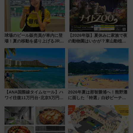
球場のビール販売員が車内に登
【2026年版】夏休みに家族で夜
場！夏の移動を盛り上げるJR九
の動物園はいかが？東山動植物
州「ビール新幹線」7月31日・8
園＆のんほいパーク「ナイト
月7日限定 ソフトバンクホーク
ZOO」開催情報
スとコラボ
【ANA国際線タイムセール】ハ
2026年夏は那智勝浦へ！熊野灘
ワイ往復11万円台･北京5万円台
に面した「特選」白砂ビーチは
～、憧れのビジネスクラスも！
必見 「第17回那智勝浦町花火大
来春のGW旅行まで狙える激ア
会」は8月11日開催！
ツ路線まとめ（8/10まで）