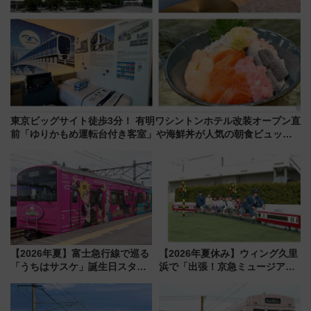
東京ビッグサイト徒歩3分！ 有明ワシントンホテル改装オープン直
前「ゆりかもめ運転台付き客室」や海鮮丼が人気の朝食ビュッフ
ェを現地レポ
【2026年夏】富士急行線で巡る
【2026年夏休み】ウィング久里
「うちはサスケ」誕生日スタン
浜で「出張！京急ミュージア
プラリー！富士急ハイランド限
ム」開催！入場無料でスタンプ
定グルメ＆グッズ徹底ガイド
ラリーや子ども制服撮影も