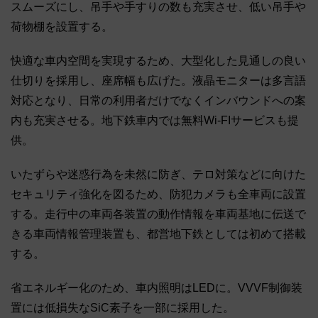
スムーズにし、吊手や手すりの数も充実させ、低い吊手や
荷物棚を設置する。
快適な車内空間を実現するため、大型化した見通しの良い
仕切りを採用し、座席幅も広げた。液晶モニターは多言語
対応となり、日常の利用者だけでなくインバウンドへの案
内も充実させる。地下鉄車内では無料Wi-FIサービスも提
供。
いたずらや迷惑行為を未然に防ぎ、テロ対策などに向けた
セキュリティ強化を図るため、防犯カメラも全車両に設置
する。走行中の車両各装置の動作情報を車両基地に伝送で
きる車両情報管理装置も、都営地下鉄としては初めて搭載
する。
省エネルギー化のため、車内照明はLEDに。VVVF制御装
置には低損失なSiC素子を一部に採用した。