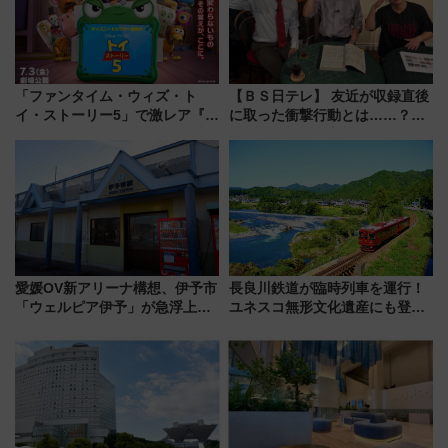
「ファンタイム・ウィズ・ト
【ＢＳ日テレ】 友近が収録直後
イ・ストーリー5」で激レア『ロ
に取った衝撃行動とは……？
ルカナ』カードをゲット！最新
『友近・礼二の妄想トレイン』
デコレーションも徹底解説
で極上の夏祭り鉄道旅を放送
愛媛OV新アリーナ構想、伊予市
長良川鉄道が臨時列車を運行！
「ウェルピア伊予」が急浮上！
ユネスコ無形文化遺産にも登録
サイボウズ青野社長の参加表明
された「郡上おどり」楽しむ人
で探る鉄道アクセスの未来
に 乗車には予約が必要