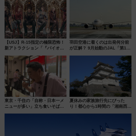
ァミリーから大人まで幅広い世
化！安全性や乗り心地の向上に
代が一日中楽しる夏のリゾート
貢献するだけでなく、全線区で
を楽しんで
活躍するための仕組みも
【USJ】R-15指定の極限恐怖！
羽田空港に着くのは出発何分前
新アトラクション「『バイオハ
が正解？ 9月始動のJAL「第1タ
ザード レクイエム』 ザ・ダイ
ーミナル北側サテライト」は徒
ブ」今秋登場 ―予測不能の恐
歩1キロ超え！ 知っておきたい
怖に泣き叫べ―
変更点まとめ
東京・千住の「自称・日本一メ
夏休みの家族旅行先にぴった
ニューが多い」立ち食いそば屋
り！都心から1時間の「湘南西エ
とは？ ＢＳ日テレ『ドランク塚
リア」満喫ガイド 鎌倉・江の
地のふらっと立ち食いそば』
島とは異なる魅力を持つ今夏の
7/27夜10時～放送
注目スポット