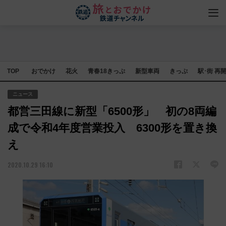
TOP
おでかけ
花火
青春18きっぷ
新型車両
きっぷ
駅･街 再
ニュース
都営三田線に新型「6500形」 初の8両編
成で令和4年度営業投入 6300形を置き換
え
2020.10.29 16:10