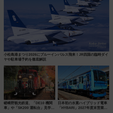
小松島港まつり2026にブルーインパルス飛来！JR四国の臨時ダイ
ヤや駐車場予約を徹底解説
嵯峨野観光鉄道、「DE10 機関
日本初の水素ハイブリッド電車
車」や「SK200 運転台」見学ツ
「HYBARI」2027年度末営業運
アーを開催！ ラストランイベン
転へ 鉄道・発電・まちづくり