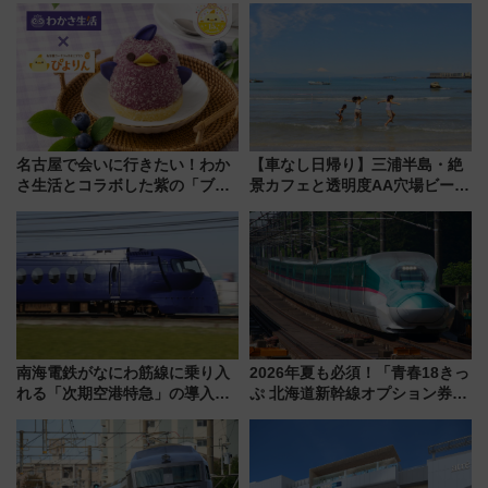
トの一環で激レア体験できちゃ
で水素利活用が加速
うかも 参加方法やスケジュール
をご紹介
名古屋で会いに行きたい！わか
【車なし日帰り】三浦半島・絶
さ生活とコラボした紫の「ブル
景カフェと透明度AA穴場ビーチ
ーベリーぴよりん」期間限定販
を巡る！ おトクな電車きっぷ活
売
用してストレスフリー旅へ行こ
う！
南海電鉄がなにわ筋線に乗り入
2026年夏も必須！「青春18きっ
れる「次期空港特急」の導入を
ぷ 北海道新幹線オプション券」
決定！ピニンファリーナによる
自動改札対応ルールと途中下車
日本初の鉄道デザイン
の罠