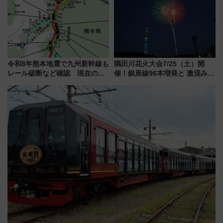
（8/3発売）
令和8年熊本地震で九州新幹線も
隅田川花火大会7/25（土）開
レール破断など確認 現在の運
催！銀座線96本増発と 激混みの
転見合わせ状況と交通網への影
「浅草駅」を回避する最寄り駅･
響
アクセス攻略法、2万発の花火が
都心の夜に！