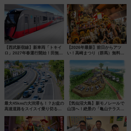
【西武新宿線】新車両「トキイ
【2026年最新】前日からアツ
ロ」2027年春運行開始！田無・
い！高崎まつり（群馬）無料観
新所沢にも停車 2028年春には
覧エリアから初開催100人みこ
「第2弾」も
しまで
最大45kmの大渋滞も！？お盆の
【気仙沼大島】新モノレールで
高速道路をスイスイ乗り切る快
山頂へ！絶景の「亀山テラス
適ドライブ術
360°」が7月19日オープン、休
暇村のお得な日帰りプランも登
場