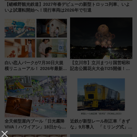
【嵯峨野観光鉄道】2027年春デビューの新型トロッコ列車、いよ
いよ試運転開始へ！現行車両は2026年で引退
白い恋人パークが7月30日大規
【立川市】立川まつり国営昭和
模リニューアル！ 2026年最新の
記念公園花火大会7/25開催！
新エリア・工場見学の見どころ
5000発の花火が夜を彩る 今年は
と料金・アクセスを徹底解説
混雑に要注意、その理由は
（札幌市）
全天候型屋内プール「日光霧降
近鉄が新型レール削正車「きず
VIVA！ハワイアン」18日から営
な」9月導入 「ミリング式」採
業開始 小さなお子様連れのフ
用でメンテナンス作業を効率