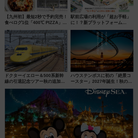
【九州初】最短2秒で予約完売！
駅前広場の利用が「超お手軽」
食べログ1位「400℃ PIZZA」が
に！？新プラットフォーム
博多駅すぐの明治公園に8/7オー
「HirakeBA」8月3日始動、ス
プン。もつ鍋風など限定メニュ
マホで簡単申請 物販や演奏会な
ーも
どに【JR東日本】
ドクターイエロー＆500系新幹
ハウステンボスに初の「絶景コ
線の引退記念ツアー秋の追加企
ースター」2027年誕生！秋の
画が決定！乗車体験やグッズ・
「すんごいハロウィン」見どこ
ホテル情報まとめ
ろも一挙紹介