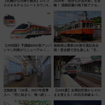
【札幌から日帰り観光】ロイズ
2026年「仙台七夕花火祭」を攻
カカオ＆チョコレートタウン3周
略！ 混雑回避の地下鉄アクセス
年！ 9月は入場料半額やチョコ
からまだ買える有料席情報、花
詰め放題を開催、ロイズタウン
火前に楽しむ仙台観光ルートま
駅からのアクセスも
で解説！
【JR四国】予讃線8000系アンパ
箱根登山電車100形引退記念企
ンマン列車がリニューアル！内
画！窓全開で涼を楽しむ「天然
外装デザイン公開 デビューは
クーラー体験号」と限定鉄コレ
今年12月
発売
北陸鉄道「1M系」2027年度導
【2026夏】女満別空港からその
入へ 「空に始まり、海へ続く」
まま使える！JR石北本線＆バス
白山比咩神社をモチーフにした
乗り放題「北見・網走周遊フリ
神秘的なデザイン
ーパス」でおトクに道東観光