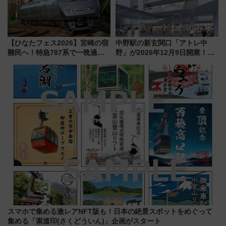
【ひなたフェス2026】宮崎の宿
中野駅の新玄関口「アトレ中
難民へ！特急787系で一晩過ご
野」が2026年12月9日開業！新
せる夜間滞在型イベント「スワ
改札直結で屋上BBQも楽しめる
ローおひさま」が救世主に？
注目スポット
スマホで集める激レアNFT版も！日本の絶景スポットをめぐって
集める「索道印(さくどういん)」企画がスタート