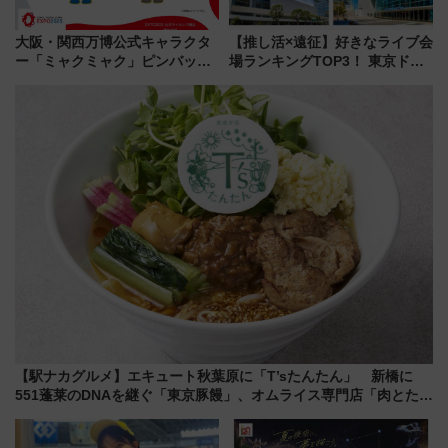
大阪・関西万博公式キャラクタ
【推し活×遠征】好きなライブ会
ー「ミャクミャク」ピンバッジ
場ランキングTOP3！ 東京ドー
新登場！関西の駅構内などで7月
ムや大阪城ホールが選ばれる理
中旬発売
由と交通アクセス術、ライブ会
場に何を求める？
【駅ナカグルメ】エキュート秋葉原に「T’sたんたん」 新橋に
551蓬莱のDNAを継ぐ「東京豚饅」、オムライス専門店「肉とたま
ご」新グルメ続々登場！【2026年8月】