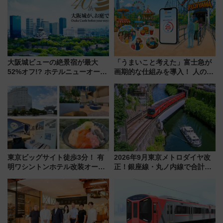
ーも
大阪城ビューの絶景宿が最大
「うまいこと考えた」富士急が
52%オフ!? ホテルニューオータ
画期的な仕組みを導入！ 人のか
ニ大阪の40周年「夏のタイムセ
わりにスマホが並ぶ「分身く
ール」で秋の関西旅を豪華にす
ん」始動
る方法（8月20日まで！）
東京ビッグサイト徒歩3分！ 有
2026年9月東京メトロダイヤ改
明ワシントンホテル改装オープ
正！銀座線・丸ノ内線で合計
ン直前「ゆりかもめ運転台付き
212本の大増発、混雑緩和に期
客室」や海鮮丼が人気の朝食ビ
待
ュッフェを現地レポ