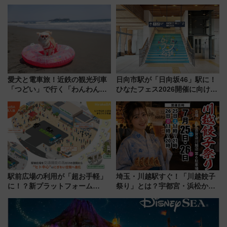
スの新業態『Land Bageri』8/7
しむ鉄道スタンプラリーで土佐
オープン 秋からはビストロ営業
路の絶景と絶品グルメを満喫！
も！
（7月18日スタート）
愛犬と電車旅！近鉄の観光列車
日向市駅が「日向坂46」駅に！
「つどい」で行く「わんわん列
ひなたフェス2026開催に向けJR
車」第5弾！海辺のBBQも楽し
九州が記念きっぷや臨時列車で
める日帰りツアー
全力応援 夜行列車「ドリーム
おひさま号」も走る
駅前広場の利用が「超お手軽」
埼玉・川越駅すぐ！「川越餃子
に！？新プラットフォーム
祭り」とは？宇都宮・浜松から
「HirakeBA」8月3日始動、ス
ご当地和牛まで全国の人気餃子
マホで簡単申請 物販や演奏会な
を食べ比べ【7月25日・26日開
どに【JR東日本】
催】