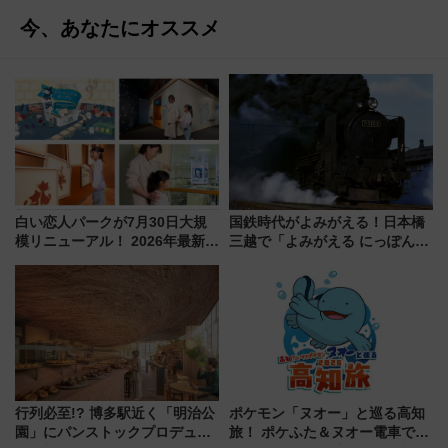
今、あなたにオススメ
白い恋人パークが7月30日大規
国鉄時代がよみがえる！日本橋
模リニューアル！ 2026年最新の
三越で「よみがえる にっぽんの
新エリア・工場見学の見どころ
鉄道展」7/22-8/3開催、広田尚
と料金・アクセスを徹底解説
敬の名作写真も、駅弁フェスも
（札幌市）
同時開催！
行列必至!? 博多駅近く「明治公
ポケモン「ヌオー」と巡る高知
園」にパンストックプロデュー
旅！ ポケふた＆ヌオー電車で楽