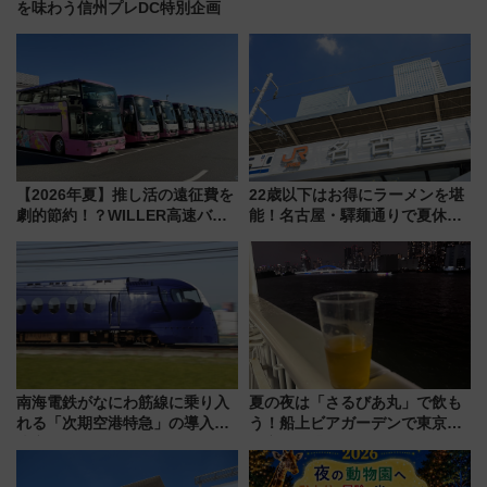
を味わう信州プレDC特別企画
【2026年夏】推し活の遠征費を
22歳以下はお得にラーメンを堪
劇的節約！？WILLER高速バス
能！名古屋・驛麺通りで夏休み
「1km5円セール」やワンコイン
限定「U22応援割り」が7月21日
温泉の最強ルート 予約期間・
よりスタート
対象路線まとめ
南海電鉄がなにわ筋線に乗り入
夏の夜は「さるびあ丸」で飲も
れる「次期空港特急」の導入を
う！船上ビアガーデンで東京湾
決定！ピニンファリーナによる
の夜景を眺めながら軽く一
日本初の鉄道デザイン
杯……工場直送生ビールや島グ
ルメが美味い