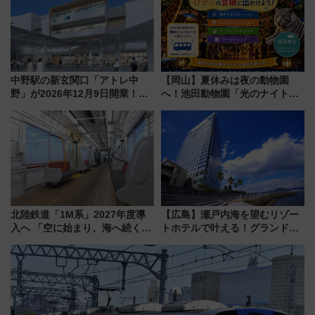
中野駅の新玄関口「アトレ中
【岡山】夏休みは夜の動物園
野」が2026年12月9日開業！新
へ！池田動物園「光のナイトズ
改札直結で屋上BBQも楽しめる
ー2026」で光と動物が彩る特別
注目スポット
な夜
北陸鉄道「1M系」2027年度導
【広島】瀬戸内海を望むリゾー
入へ 「空に始まり、海へ続く」
トホテルで叶える！グランドプ
白山比咩神社をモチーフにした
リンスホテル広島のフォトウエ
神秘的なデザイン
ディング＆カジュアルパーティ
ープラン