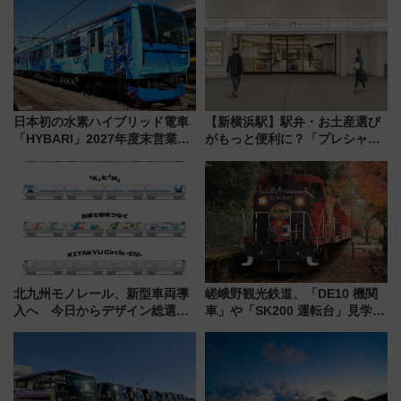
日本初の水素ハイブリッド電車
【新横浜駅】駅弁・お土産選び
「HYBARI」2027年度末営業運
がもっと便利に？「プレシャス
転へ 鉄道・発電・まちづくり
デリ＆ギフト新横浜」がオープ
で水素利活用が加速
ン 場所や営業時間・限定弁当
を紹介
北九州モノレール、新型車両導
嵯峨野観光鉄道、「DE10 機関
入へ 今日からデザイン総選挙
車」や「SK200 運転台」見学ツ
始まる
アーを開催！ ラストランイベン
トの一環で激レア体験できちゃ
うかも 参加方法やスケジュール
をご紹介