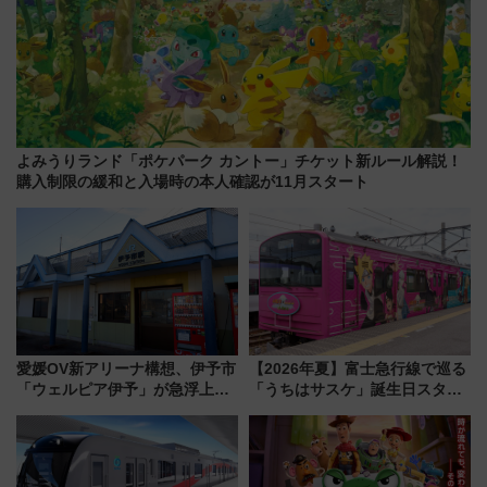
よみうりランド「ポケパーク カントー」チケット新ルール解説！
購入制限の緩和と入場時の本人確認が11月スタート
愛媛OV新アリーナ構想、伊予市
【2026年夏】富士急行線で巡る
「ウェルピア伊予」が急浮上！
「うちはサスケ」誕生日スタン
サイボウズ青野社長の参加表明
プラリー！富士急ハイランド限
で探る鉄道アクセスの未来
定グルメ＆グッズ徹底ガイド