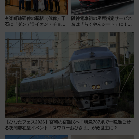
有楽町線延伸の新駅（仮称）千
阪神電車初の座席指定サービス
石に「ダンデライオン・チョコ
名は「らくやんシート」に！新
レート」が出店！ 東京メトロが
型3000系で大阪梅田～山陽姫路
1億円出資で挑む新時代のまちづ
を快適移動
くりとは？
【ひなたフェス2026】宮崎の宿難民へ！特急787系で一晩過ごせ
る夜間滞在型イベント「スワローおひさま」が救世主に？