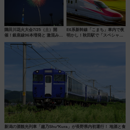
隅田川花火大会7/25（土）開
E6系新幹線「こまち」車内で夜
催！銀座線96本増発と 激混みの
明かし！秋田駅で「スペシャル
「浅草駅」を回避する最寄り駅･
ナイト」8月開催、料金や予約方
アクセス攻略法、2万発の花火が
法は？
都心の夜に！
新潟の酒観光列車「越乃Shu*Kura」が長野県内初運行！ 地酒と食