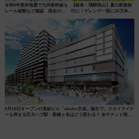
令和8年熊本地震で九州新幹線も
【岐阜・飛騨高山】夏の家族旅
レール破断など確認 現在の運
行に！ゲレンデ一面に20万本の
転見合わせ状況と交通網への影
ひまわりが咲き誇る「アルコピ
響
アひまわり園」開園
9月10日オープンの直結ビル「ekubo京成」誕生で、スカイライナ
ーも停まる巨大ハブ駅・新鎌ヶ谷はどう変わる？ 全テナント情報
も公開！