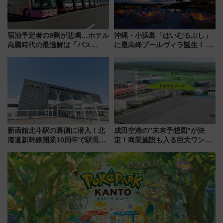
宿泊予定者の9割が悲鳴…ホテル
沖縄・小浜島「はいむるぶし」
高騰時代の最適解は「バス
に最高峰プールヴィラ誕生！ 石
泊」!? WILLER最新調査で判明
垣島から船で向かう究極のご褒
した、推し活遠征や観光時のリ
美旅「何もしない贅沢」を体験
アルな懐事情
してみない？
新函館北斗駅の裏側に潜入！北
成田空港の”未来予想図”が決
海道新幹線開業10周年で駅長
定！商業施設も入る巨大ワンタ
室・地下通路など公開イベン
ーミナル、京成の高架新駅整備
ト 参加方法や体験内容を紹介
で新型特急が品川･羽田とを結
ぶ！ JR空港駅は2面3線化！