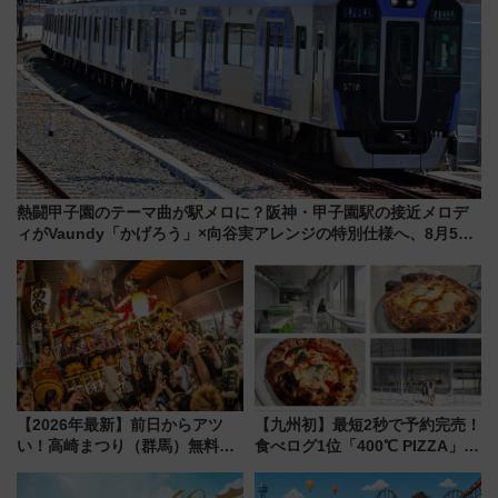
熱闘甲子園のテーマ曲が駅メロに？阪神・甲子園駅の接近メロデ
ィがVaundy「かげろう」×向谷実アレンジの特別仕様へ、8月5日
始発から
【2026年最新】前日からアツ
【九州初】最短2秒で予約完売！
い！高崎まつり（群馬）無料観
食べログ1位「400℃ PIZZA」が
覧エリアから初開催100人みこ
博多駅すぐの明治公園に8/7オー
しまで
プン。もつ鍋風など限定メニュ