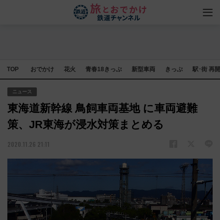
TOP
おでかけ
花火
青春18きっぷ
新型車両
きっぷ
駅･街 再
ニュース
東海道新幹線 鳥飼車両基地 に車両避難
策、JR東海が浸水対策まとめる
2020.11.26 21:11