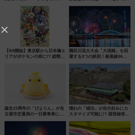
リボン賞35周年記念で「デビュ
ンセプト・デザイン公開 愛称
ー当時の停車駅」を再現 運転
募集も実施
時刻や特急券の買い方を紹介
【9/9開始】東京駅から日本橋エ
隅田川花火大会「大混雑」を回
リアがポケモンの街に!? 総勢
避する3つの鉄則！銀座線96本
100匹以上が出現「レジェンド
増発･浅草線臨時ダイヤ･スカイ
リサーチ」本格謎解き・グッズ
ツリー駅の規制まとめ 7/25開催
情報まとめ
（2026年）
誕生15周年の「ぴよりん」が名
憧れの「城泊」が自分好みにカ
古屋市交通局の一日乗車券に！
スタマイズ可能に!? 国登録有形
東山線では貸切電車も登場【限
文化財・丸亀城「延寿閣別館」
定1万5000枚】
にオーダーメイド型の宿泊プラ
ンが誕生！