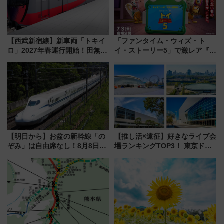
【西武新宿線】新車両「トキイ
「ファンタイム・ウィズ・ト
ロ」2027年春運行開始！田無・
イ・ストーリー5」で激レア『ロ
新所沢にも停車 2028年春には
ルカナ』カードをゲット！最新
「第2弾」も
デコレーションも徹底解説
【明日から】お盆の新幹線「の
【推し活×遠征】好きなライブ会
ぞみ」は自由席なし！8月8日午
場ランキングTOP3！ 東京ドー
前はほぼ満席…でも数時間ズラ
ムや大阪城ホールが選ばれる理
せば空きが見つかることも 混
由と交通アクセス術、ライブ会
雑避ける「空席」探しのコツ
場に何を求める？