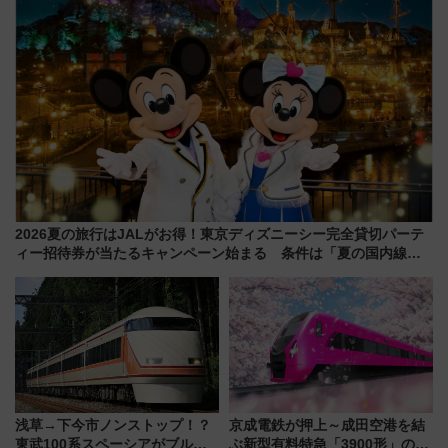
2026夏の旅行はJALがお得！東京ディズニーシー完全貸切パーテ
ィー招待券が当たるキャンペーン始まる 条件は「夏の国内線に2
回搭乗」
浅草→下今市ノンストップ！？
京成電鉄が押上～成田空港を結
東武100系スペーシアがブルー
ぶ新型有料特急「3900形」のコ