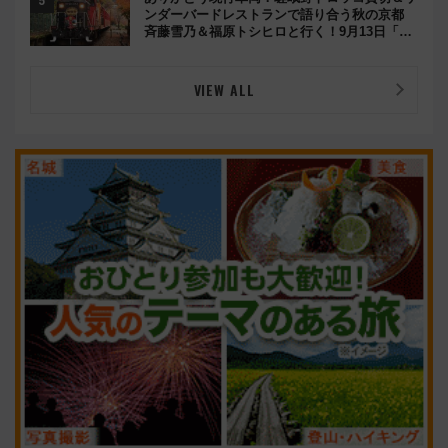
ンダーバードレストランで語り合う秋の京都
斉藤雪乃＆福原トシヒロと行く！9月13日「京
都の鉄道満喫ツアー」開催
VIEW ALL