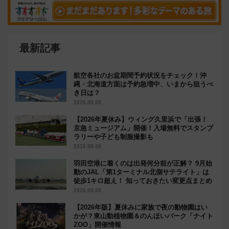
最新記事
航空各社のお盆期間予約状況をチェック！沖
縄・北海道方面は予約急増中、いまから狙うべ
き日は？
2026.08.08
【2026年夏休み】ウィング久里浜で「出張！
京急ミュージアム」開催！入場無料でスタンプ
ラリーや子ども制服撮影も
2026.08.08
羽田空港に着くのは出発何分前が正解？ 9月始
動のJAL「第1ターミナル北側サテライト」は
徒歩1キロ超え！ 知っておきたい変更点まとめ
2026.08.08
【2026年版】夏休みに家族で夜の動物園はい
かが？東山動植物園＆のんほいパーク「ナイト
ZOO」開催情報