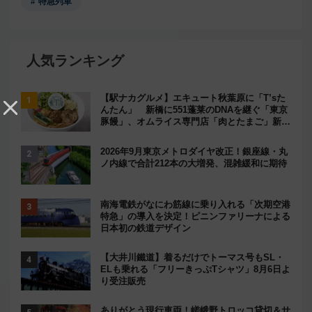
特急列車
人気ランキング
【駅ナカグルメ】エキュート秋葉原に「T’sた
んたん」 新橋に551蓬莱のDNAを継ぐ「東京
豚饅」、オムライス専門店「肉とたまご」新グ
ルメ続々登場！【2026年8月】
2026年9月東京メトロダイヤ改正！銀座線・丸
ノ内線で合計212本の大増発、混雑緩和に期待
南海電鉄がなにわ筋線に乗り入れる「次期空港
特急」の導入を決定！ピニンファリーナによる
日本初の鉄道デザイン
【大井川鐵道】着るだけでトーマス号もSL・
ELも乗れる「フリーきっぷTシャツ」8月6日よ
り受注販売
ありがとう現行車両！嵯峨野トロッコ貸切＆サ