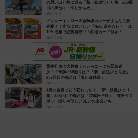
の思い出と共に巡る「新・鉄道ひとり旅」259回
目の舞台は「ゆりかもめ」
2025.10.10
ドクターイエロー＆新幹線カレーがまもなく販
売終了！本当においしい「New 京急カレー」は
10%増量で絶賛発売中！鉄道カード付き！
2026.02.02
貨物列車に大興奮！セレモニーにも緊急参
加！？奇跡のW撮りは？「新・鉄道ひとり旅」
257回目の舞台は「青い森鉄道」
2025.09.12
4月の合併でどう変わった？ 「新・鉄道ひとり
旅」256回目の舞台は「京成松戸線」 電チラス
ポット巡りや珍しいSLとの出会いも
2025.08.22