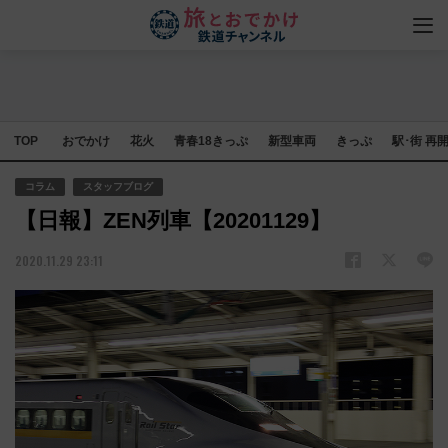
TOP
おでかけ
花火
青春18きっぷ
新型車両
きっぷ
駅･街 再
コラム
スタッフブログ
【日報】ZEN列車【20201129】
2020.11.29 23:11