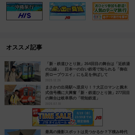
オススメ記事
「新・鉄道ひとり旅」264回目の舞台は「近鉄湯
の山線」 日本一の白い鉄塔で知られる「御在
所ロープウエイ」にも足を伸ばして
2025.12.26
まさかの出発駅へ逆戻り！？大正ロマンと腕木
式信号機に大興奮「新・鉄道ひとり旅」277回目
の舞台は岐阜県の「明知鉄道」
2026.07.10
最高の撮影スポットは見つかるか？下積み時代