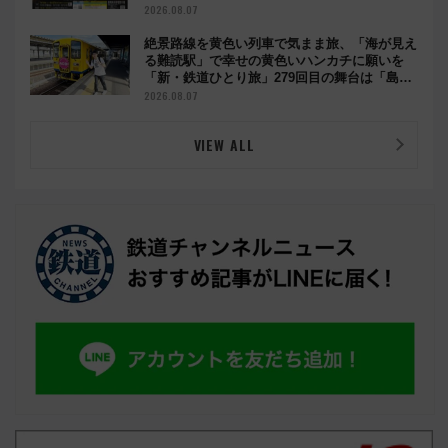
2026.08.07
絶景路線を黄色い列車で気まま旅、「海が見え
る難読駅」で幸せの黄色いハンカチに願いを
「新・鉄道ひとり旅」279回目の舞台は「島原
鉄道」
2026.08.07
VIEW ALL