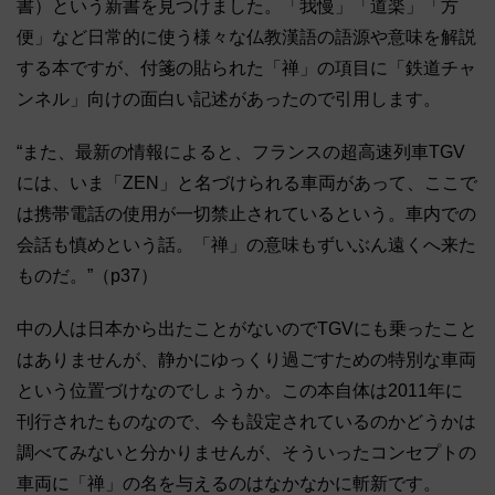
書）という新書を見つけました。「我慢」「道楽」「方
便」など日常的に使う様々な仏教漢語の語源や意味を解説
する本ですが、付箋の貼られた「禅」の項目に「鉄道チャ
ンネル」向けの面白い記述があったので引用します。
“また、最新の情報によると、フランスの超高速列車TGV
には、いま「ZEN」と名づけられる車両があって、ここで
は携帯電話の使用が一切禁止されているという。車内での
会話も慎めという話。「禅」の意味もずいぶん遠くへ来た
ものだ。”（p37）
中の人は日本から出たことがないのでTGVにも乗ったこと
はありませんが、静かにゆっくり過ごすための特別な車両
という位置づけなのでしょうか。この本自体は2011年に
刊行されたものなので、今も設定されているのかどうかは
調べてみないと分かりませんが、そういったコンセプトの
車両に「禅」の名を与えるのはなかなかに斬新です。