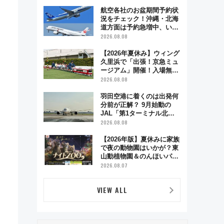
業時間・限定弁当を紹介
航空各社のお盆期間予約状
況をチェック！沖縄・北海
道方面は予約急増中、いま
から狙うべき日は？
2026.08.08
【2026年夏休み】ウィング
久里浜で「出張！京急ミュ
ージアム」開催！入場無料
でスタンプラリーや子ども
2026.08.08
制服撮影も
羽田空港に着くのは出発何
分前が正解？ 9月始動の
JAL「第1ターミナル北側
サテライト」は徒歩1キロ
2026.08.08
超え！ 知っておきたい変更
点まとめ
【2026年版】夏休みに家族
で夜の動物園はいかが？東
山動植物園＆のんほいパー
ク「ナイトZOO」開催情報
2026.08.07
VIEW ALL