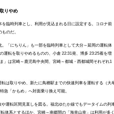
取りやめ
本を臨時列車とし、利用が見込まれる日に設定する。コロナ前
のものだ。
化。「にちりん」も一部を臨時列車として大分～延岡の運転体
転を取りやめるものの、小倉 22:31発、博多 23:25着を増
ま」は宮崎～鹿児島中央間、宮崎～都城・西都城間それぞれ1
運転は取りやめ、新たに鳥栖駅までの快速列車を運転する（大
行きの特急「かもめ」へ対面乗り換え可能。
数や運転区間見直しを図る。福北ゆたか線でもデータイムの列
の運転体系とするほか、宮崎～南郷間の「海幸山幸」は利用が多