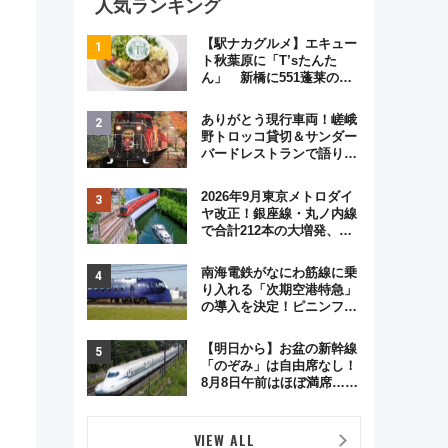
人気ランキング
【駅ナカグルメ】エキュー
ト秋葉原に「T’sたんた
ん」 新橋に551蓬莱の
DNAを継ぐ「東京豚饅」、
オムライス専門店「肉とた
ありがとう現行車両！嵯峨
まご」新グルメ続々登場！
野トロッコ貸切＆サンダー
【2026年8月】
バードレストランで語り合
う秋の京都 斉藤雪乃＆福
原トシヒロと行く！9月13
2026年9月東京メトロダイ
日「京都の鉄道満喫ツア
ヤ改正！銀座線・丸ノ内線
ー」開催
で合計212本の大増発、混
雑緩和に期待
」
南海電鉄がなにわ筋線に乗
り入れる「次期空港特急」
の導入を決定！ピニンファ
リーナによる日本初の鉄道
デザイン
【明日から】お盆の新幹線
「のぞみ」は自由席なし！
8月8日午前はほぼ満席…で
る
も数時間ズラせば空きが見
つかることも 混雑避ける
「空席」探しのコツ
VIEW ALL