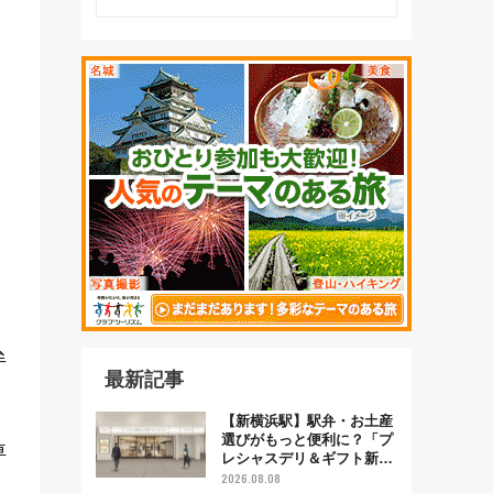
牟
最新記事
【新横浜駅】駅弁・お土産
選びがもっと便利に？「プ
車
レシャスデリ＆ギフト新横
浜」がオープン 場所や営
2026.08.08
く