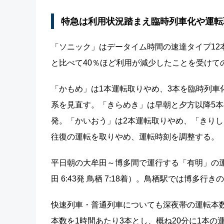
特急は利用状況踏まえ臨時列車化や運転
「ソニック」はデータイム時間の速達タイプ12
と比べて40％ほど利用が減少したことを受けて
「かもめ」は1本運転取りやめ、3本を臨時列車
系を見直す。「きらめき」は早朝と夕方以降5本の運
発。「かいおう」は2本運転取りやめ、「きりし
往復の運転を取りやめ、運転時刻を調整する。
平日朝の大牟田～博多間で運行する「有明」の
田 6:43発 鳥栖 7:18着）。鳥栖駅では博多
快速列車・普通列車についても深夜帯の運転本
本数を1時間あたり3本とし、概ね20分に1本