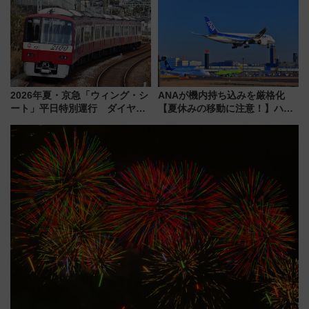
せば空きが見つかることも 混
雑避ける「空席」探しのコツ
2026年夏・京急「ウィング・シ
ANAが機内持ち込みを厳格化
ート」平日特別運行 ダイヤ・
【夏休みの移動に注意！】ハン
乗車方法を解説！2階建てバスや
ドバッグやPCケースも対象の
三浦海岸を堪能できるお出かけ
「身の回り品」新サイズ制限
プランもご紹介
(40×30×20cm)おさらい