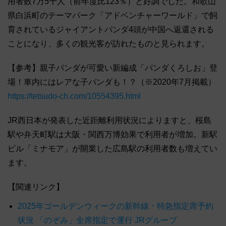
用者数7万5千人（前年度比123％）と好調でした。和歌山
県白浜町のテーマパーク「アドベンチャーワールド」で飼
育されているジャイアントパンダ4頭が中国へ返還される
ことになり、多くの観光客が訪れたものと見られます。
【参考】親子パンダが可愛い新編成「パンダくろしお」登
場！車内にはレアな子パンダも！？（※2020年7月掲載）
https://tetsudo-ch.com/10554395.html
JR西日本が発表した近距離利用状況によりますと、桜島
駅や弁天町駅は大阪・関西万博効果で利用者が増加。新駅
ビル「ミナモア」が開業した広島駅の利用者数も増えてい
ます。
【関連リンク】
2025年ゴールデンウィークの新幹線・特急指定席予約
状況 「のぞみ」全席指定で運行 JRグループ