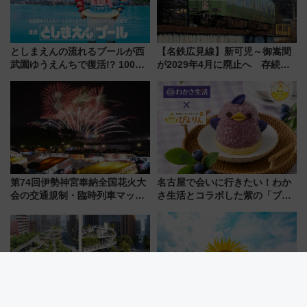
としまえんの流れるプールが西
【名鉄広見線】新可児～御嵩間
武園ゆうえんちで復活!? 100周
が2029年4月に廃止へ 存続協
年記念企画＆「春日のうん○スラ
議終了で100年の歴史に幕
イダー」に注目 2026年夏は所
沢へ遊びに行こう
第74回伊勢神宮奉納全国花火大
名古屋で会いに行きたい！わか
会の交通規制・臨時列車マッ
さ生活とコラボした紫の「ブル
プ！JR東海・近鉄で快適にアク
ーベリーぴよりん」期間限定販
セス
売