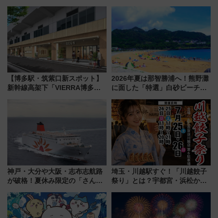
「サンキューちばフリーパス」
乗務員・車両計画作業を短縮へ
今年も発売 秋・早春に千葉県を
巡るなら使い勝手・コスパ抜群
【博多駅・筑紫口新スポット】
2026年夏は那智勝浦へ！熊野灘
新幹線高架下「VIERRA博多テ
に面した「特選」白砂ビーチは
ラス」が9/18開業！九州初出店
必見 「第17回那智勝浦町花火大
など注目の全6店舗 「博多活憩
会」は8月11日開催！
通り」も一新
神戸・大分や大阪・志布志航路
埼玉・川越駅すぐ！「川越餃子
が破格！夏休み限定の「さんふ
祭り」とは？宇都宮・浜松から
らわあスペシャルセール」スタ
ご当地和牛まで全国の人気餃子
ート 夕朝食ビュッフェ付きで
を食べ比べ【7月25日・26日開
快適な船旅はいかが？
催】