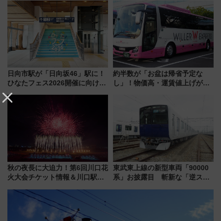
内は落ち着いたゆとりある空間
に
日向市駅が「日向坂46」駅に！
約半数が「お盆は帰省予定な
ひなたフェス2026開催に向けJR
し」！物価高・運賃値上げが財
九州が記念きっぷや臨時列車で
布を直撃、往復1万円以内なら帰
全力応援 夜行列車「ドリーム
りたいけど……【WILLER お盆
おひさま号」も走る
帰省動向調査】
秋の夜長に大迫力！第6回川口花
東武東上線の新型車両「90000
火大会チケット情報＆川口駅か
系」お披露目 斬新な「逆スラ
らのアクセスガイド
ント式」の先頭形状と明るく開
放的な車内空間に注目、デビュ
ーは9月