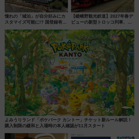
憧れの「城泊」が自分好みにカ
【嵯峨野観光鉄道】2027年春デ
スタマイズ可能に!? 国登録有形
ビューの新型トロッコ列車、い
文化財・丸亀城「延寿閣別館」
よいよ試運転開始へ！現行車両
にオーダーメイド型の宿泊プラ
は2026年で引退
ンが誕生！
よみうりランド「ポケパーク カントー」チケット新ルール解説！
購入制限の緩和と入場時の本人確認が11月スタート