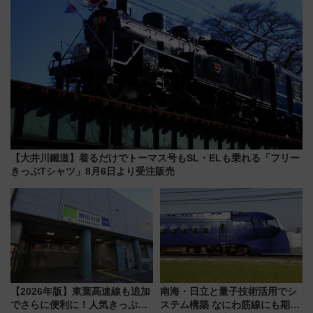
【大井川鐵道】着るだけでトーマス号もSL・ELも乗れる「フリー
きっぷTシャツ」8月6日より受注販売
【2026年版】東葉高速線も追加
南海・日立と量子技術活用でシ
でさらに便利に！人気きっぷ
ステム構築 なにわ筋線にも期待