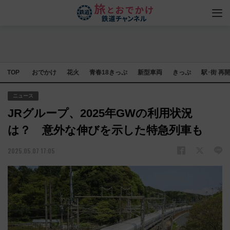
TOP
おでかけ
花火
青春18きっぷ
新型車両
きっぷ
駅･街 再
ニュース
JRグループ、2025年GWの利用状況
は？ 意外な伸びを示した特急列車も
2025.05.07 17:05