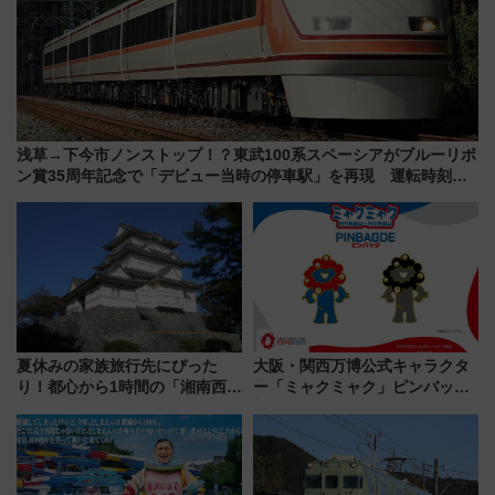
浅草→下今市ノンストップ！？東武100系スペーシアがブルーリボ
ン賞35周年記念で「デビュー当時の停車駅」を再現 運転時刻や
特急券の買い方を紹介
夏休みの家族旅行先にぴった
大阪・関西万博公式キャラクタ
り！都心から1時間の「湘南西エ
ー「ミャクミャク」ピンバッジ
リア」満喫ガイド 鎌倉・江の
新登場！関西の駅構内などで7月
島とは異なる魅力を持つ今夏の
中旬発売
注目スポット