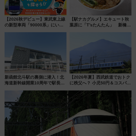
【2026秋デビュー】東武東上線
【駅ナカグルメ】エキュート秋
の新型車両「90000系」にいち
葉原に「T’sたんたん」 新橋に
早く乗れる！ 8/11開催の小学生
551蓬莱のDNAを継ぐ「東京豚
向け先行試乗会でキッズアンバ
饅」、オムライス専門店「肉と
サダーになろう
たまご」新グルメ続々登場！
【2026年8月】
新函館北斗駅の裏側に潜入！北
【2026年夏】西武鉄道でおトク
海道新幹線開業10周年で駅長
に秩父へ？ 小児50円＆コスパ最
室・地下通路など公開イベン
強きっぷで「安・近・短」な家
ト 参加方法や体験内容を紹介
族旅行！ 深夜の正丸トンネル探
検や特急ラビューも