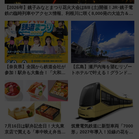
【2026年】銚子みなとまつり花火大会は8/8 (土)開催！JR･銚子電
鉄の臨時列車やアクセス情報、利根川に咲く8,000発の大迫力＆屋
台を満喫
【奈良県】全国から鉄道会社が
【広島】瀬戸内海を望むリゾー
参加！駅弁も大集合！「大和鉄
トホテルで叶える！グランドプ
道まつり2026」が8月8日・9日
リンスホテル広島のフォトウエ
に開催決定
ディング＆カジュアルパーティ
ープラン
7月16日は駅弁記念日！大丸東
筑豊電気鉄道に新型車両「7000
京店で買える「車中映え弁当」
形」2027年導入！沿線の花をイ
フェア【2026年夏】
メージしたイエローを採用 車