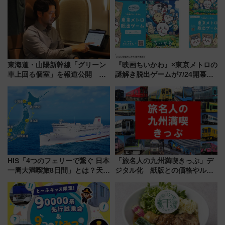
東海道・山陽新幹線「グリーン
『映画ちいかわ』×東京メトロの
車上回る個室」を報道公開 プ
謎解き脱出ゲームが7/24開幕！
ライベート感備えた上質な空間
オリジナル24時間券の買い方と
遊び方を解説！（7/10発売開
始）
HIS「4つのフェリーで繋ぐ 日本
「旅名人の九州満喫きっぷ」デ
一周大満喫旅8日間」とは？天橋
ジタル化 紙版との価格やルー
立・小樽・日光東照宮など全国
ルの違いを解説
の絶景＆限定グルメを網羅！煩
雑な手続きも不要でお手軽に楽
しめるプランが登場