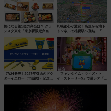
気になる第1位の弁当は？ グラ
札幌都心が激変！高速から地下
ンスタ東京「東京駅限定弁当
トンネルで札幌駅へ直結、「創
2026 売上ランキング」
成川通都心アクセス道路」が7月
から本格着工、延長4.8km整備
事業の全貌
【7/24発売】2027年引退のドク
「ファンタイム・ウィズ・ト
ターイエロー（T5編成）記念グ
イ・ストーリー5」で激レア『ロ
ッズ7種が登場！ 新幹線車内放
ルカナ』カードをゲット！最新
送の目覚まし時計など通販・販
デコレーションも徹底解説
売店舗まとめ