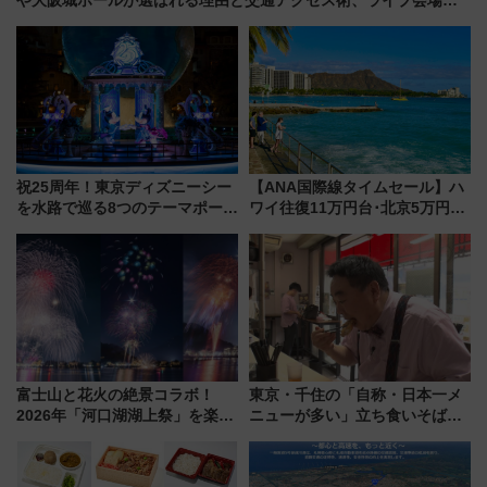
何を求める？
祝25周年！東京ディズニーシー
【ANA国際線タイムセール】ハ
を水路で巡る8つのテーマポート
ワイ往復11万円台･北京5万円台
と限定デコレーションを解説
～、憧れのビジネスクラスも！
来春のGW旅行まで狙える激ア
ツ路線まとめ（8/10まで）
富士山と花火の絶景コラボ！
東京・千住の「自称・日本一メ
2026年「河口湖湖上祭」を楽し
ニューが多い」立ち食いそば屋
む完全ガイド＆鉄道アクセスの
とは？ ＢＳ日テレ『ドランク塚
ススメ
地のふらっと立ち食いそば』
7/27夜10時～放送