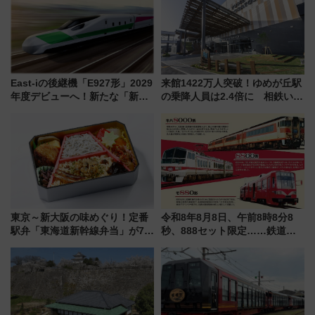
都心の夜に！
感じながら「ととのう」新感覚
East-iの後継機「E927形」2029
来館1422万人突破！ゆめが丘駅
年度デビューへ！新たな「新幹
の乗降人員は2.4倍に 相鉄いず
線専用検測車」の性能を徹底解
み野線「ゆめが丘ソラトス」2周
説【JR東日本】
年祭にそうにゃん＆DB.スター
マンが登場
東京～新大阪の味めぐり！定番
令和8年8月8日、午前8時8分8
駅弁「東海道新幹線弁当」が7月
秒、888セット限定……鉄道各
21日にリニューアル発売
社の「8・8・8」な記念きっぷ
たち