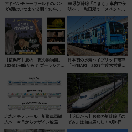
アドベンチャーワールドのパン
E6系新幹線「こまち」車内で夜
ダ4頭はいつまで公開？30年の
明かし！秋田駅で「スペシャル
パンダとの歴史！歩いてのサフ
ナイト」8月開催、料金や予約方
ァリ体験やイルカショーなど魅
法は？
力も徹底紹介 (和歌山県)
【横浜市】夏の「夜の動物園」
日本初の水素ハイブリッド電車
2026は何時から？ ズーラシア・
「HYBARI」2027年度末営業運
野毛山・金沢の電車アクセスや
転へ 鉄道・発電・まちづくり
見どころ、限定イベントを徹底
で水素利活用が加速
解説！
北九州モノレール、新型車両導
【明日から】お盆の新幹線「の
入へ 今日からデザイン総選挙
ぞみ」は自由席なし！8月8日午
始まる
前はほぼ満席…でも数時間ズラ