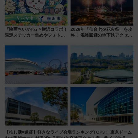
『映画ちいかわ』×横浜コラボ！
2026年「仙台七夕花火祭」を攻
限定ステッカー集めやフォトス
略！ 混雑回避の地下鉄アクセス
ポット、特別花火でみなとみら
からまだ買える有料席情報、花
いを満喫しよう（花火鑑賞会応
火前に楽しむ仙台観光ルートま
募は7/12まで！）
で解説！
【推し活×遠征】好きなライブ会場ランキングTOP3！ 東京ドーム
や大阪城ホールが選ばれる理由と交通アクセス術、ライブ会場に