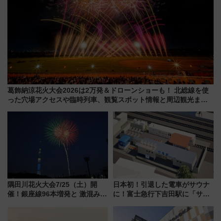
葛飾納涼花火大会2026は2万発＆ドローンショーも！ 北総線を使
った穴場アクセスや臨時列車、観覧スポット情報と周辺観光まと
め（7/28開催）
隅田川花火大会7/25（土）開
日本初！引退した電車がサウナ
催！銀座線96本増発と 激混みの
に！富士急行下吉田駅に「サ電
「浅草駅」を回避する最寄り駅･
（SADEN）」2026年12月開
アクセス攻略法、2万発の花火が
業 行き交う電車の音や振動を