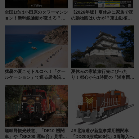
全国1位は小田原のタワーマンシ
【2026年版】夏休みに家族で夜
ョン！新幹線通勤が変える？
の動物園はいかが？東山動植物
「住みたい街」の最新トレンド
園＆のんほいパーク「ナイト
【新築マンション人気ランキン
ZOO」開催情報
グ】
猛暑の夏こそトルコへ！「クー
夏休みの家族旅行先にぴった
ルケーション」で巡る黒海沿岸
り！都心から1時間の「湘南西エ
やエーゲ海の避暑リゾート 関
リア」満喫ガイド 鎌倉・江の
連検索数が前年比237％増、ナ
島とは異なる魅力を持つ今夏の
ショジオも認める『2026年に訪
注目スポット
れるべき世界の旅先』
嵯峨野観光鉄道、「DE10 機関
JR北海道が新型事業用機関車
車」や「SK200 運転台」見学ツ
「DD200形式500代」3両導入へ