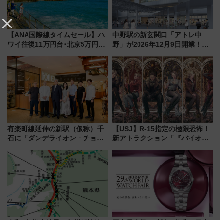
【ANA国際線タイムセール】ハ
中野駅の新玄関口「アトレ中
ワイ往復11万円台･北京5万円台
野」が2026年12月9日開業！新
～、憧れのビジネスクラスも！
改札直結で屋上BBQも楽しめる
来春のGW旅行まで狙える激ア
注目スポット
ツ路線まとめ（8/10まで）
有楽町線延伸の新駅（仮称）千
【USJ】R-15指定の極限恐怖！
石に「ダンデライオン・チョコ
新アトラクション「『バイオハ
レート」が出店！ 東京メトロが
ザード レクイエム』 ザ・ダイ
1億円出資で挑む新時代のまちづ
ブ」今秋登場 ―予測不能の恐
くりとは？
怖に泣き叫べ―