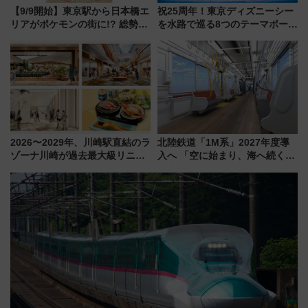
【9/9開始】東京駅から日本橋エ
祝25周年！東京ディズニーシー
リアがポケモンの街に!? 総勢
を水路で巡る8つのテーマポート
100匹以上が出現「レジェンド
と限定デコレーションを解説
リサーチ」本格謎解き・グッズ
情報まとめ
2026〜2029年、川崎駅直結のラ
北陸鉄道「1M系」2027年度導
ゾーナ川崎が過去最大級リニュ
入へ 「空に始まり、海へ続く」
ーアル！ フードコート拡大など
白山比咩神社をモチーフにした
「いつから何が変わるか」徹底
神秘的なデザイン
解説！