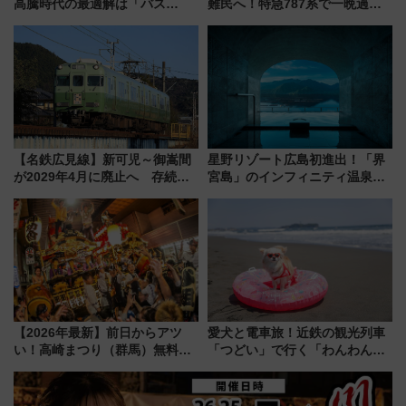
高騰時代の最適解は「バス
難民へ！特急787系で一晩過ご
泊」!? WILLER最新調査で判明
せる夜間滞在型イベント「スワ
した、推し活遠征や観光時のリ
ローおひさま」が救世主に？
アルな懐事情
【名鉄広見線】新可児～御嵩間
星野リゾート広島初進出！「界
が2029年4月に廃止へ 存続協
宮島」のインフィニティ温泉と
議終了で100年の歴史に幕
古式サウナ「石風呂」を大解剖
宿泊料金・アクセスは？（2026
年7月23日開業）
【2026年最新】前日からアツ
愛犬と電車旅！近鉄の観光列車
い！高崎まつり（群馬）無料観
「つどい」で行く「わんわん列
覧エリアから初開催100人みこ
車」第5弾！海辺のBBQも楽し
しまで
める日帰りツアー