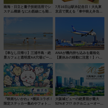
南海・日立と量子技術活用でシ
7月16日は駅弁記念日！大丸東
ステム構築 なにわ筋線にも期待
京店で買える「車中映え弁当」
乗務員・車両計画作業を短縮へ
フェア【2026年夏】
【車なし日帰り】三浦半島・絶
ANAが機内持ち込みを厳格化
景カフェと透明度AA穴場ビーチ
【夏休みの移動に注意！】ハン
を巡る！ おトクな電車きっぷ活
ドバッグやPCケースも対象の
用してストレスフリー旅へ行こ
「身の回り品」新サイズ制限
う！
(40×30×20cm)おさらい
『映画ちいかわ』×横浜コラボ！
大阪城ビューの絶景宿が最大
限定ステッカー集めやフォトス
52%オフ!? ホテルニューオータ
ポット、特別花火でみなとみら
ニ大阪の40周年「夏のタイムセ