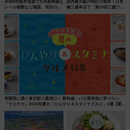
令和8年熊本地震で九州新幹線も
国内最大級の時計の祭典！日本
レール破断など確認 現在の運
橋三越本店で「第29回三越ワー
転見合わせ状況と交通網への影
ルドウォッチフェア」開幕
響
【2026年8月5日～25日】
再開発に沸く東京駅八重洲口！ 新幹線・バス乗車前に寄りたい
「ヤエチカ」2026年夏の「ひんやり＆スタミナグルメ」6選【新店
舗も！】