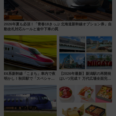
2026年夏も必須！「青春18きっぷ 北海道新幹線オプション券」自
動改札対応ルールと途中下車の罠
E6系新幹線「こまち」車内で夜
【2026年最新】新潟駅の再開発
明かし！秋田駅で「スペシャル
はいつ完成？ 万代広場全面完成
ナイト」8月開催、料金や予約方
から「にいがた2キロ」・古町再
法は？
開発、バスタ新潟構想まで徹底
解説！