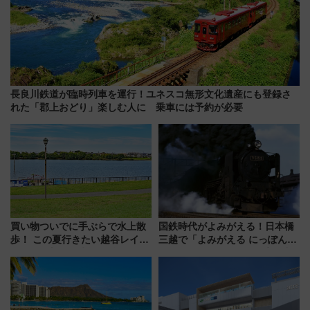
長良川鉄道が臨時列車を運行！ユネスコ無形文化遺産にも登録さ
れた「郡上おどり」楽しむ人に 乗車には予約が必要
買い物ついでに手ぶらで水上散
国鉄時代がよみがえる！日本橋
歩！ この夏行きたい越谷レイク
三越で「よみがえる にっぽんの
タウンの新たな水辺の憩いエリ
鉄道展」7/22-8/3開催、広田尚
ア「LAKESIDE PARK」（埼玉
敬の名作写真も、駅弁フェスも
県越谷市）
同時開催！