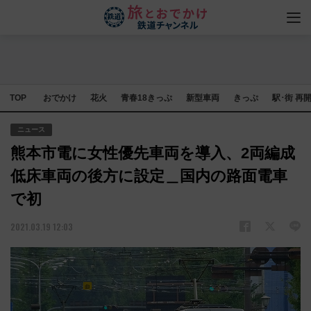
TOP
おでかけ
花火
青春18きっぷ
新型車両
きっぷ
駅･街 再
ニュース
熊本市電に女性優先車両を導入、2両編成
低床車両の後方に設定＿国内の路面電車
で初
2021.03.19 12:03