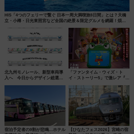
HIS「4つのフェリーで繋ぐ 日本一周大満喫旅8日間」とは？天橋
立・小樽・日光東照宮など全国の絶景＆限定グルメを網羅！煩雑
な手続きも不要でお手軽に楽しめるプランが登場
北九州モノレール、新型車両導
「ファンタイム・ウィズ・ト
入へ 今日からデザイン総選挙
イ・ストーリー5」で激レア『ロ
始まる
ルカナ』カードをゲット！最新
デコレーションも徹底解説
宿泊予定者の9割が悲鳴…ホテル
【ひなたフェス2026】宮崎の宿