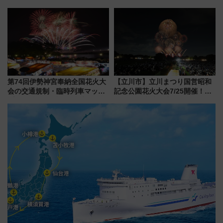
アーを開催！ ラストランイベン
トの一環で激レア体験できちゃ
うかも 参加方法やスケジュール
をご紹介
第74回伊勢神宮奉納全国花火大
【立川市】立川まつり国営昭和
会の交通規制・臨時列車マッ
記念公園花火大会7/25開催！
プ！JR東海・近鉄で快適にアク
5000発の花火が夜を彩る 今年は
セス
混雑に要注意、その理由は