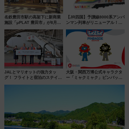
名鉄豊田市駅の高架下に新商業
【JR四国】予讃線8000系アンパ
施設「μPLAT 豊田市」が8月26
ンマン列車がリニューアル！内
日開業！全8店舗が出店し街の新
外装デザイン公開 デビューは
たな玄関口へ
今年12月
JALとマリオットの強力タッ
大阪・関西万博公式キャラクタ
グ！ フライトと宿泊のステイタ
ー「ミャクミャク」ピンバッジ
スマッチでFLY ON ポイントや
新登場！関西の駅構内などで7月
上級会員資格を効率よく獲得す
中旬発売
る方法を解説