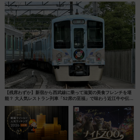
いを満喫しよう（花火鑑賞会応
ール」で秋の関西旅を豪華にす
募は7/12まで！）
る方法（8月20日まで！）
【残席わずか】新宿から西武線に乗って滋賀の美食フレンチを堪
能？ 大人気レストラン列車「52席の至福」で味わう近江牛や伝統
文化の特別コラボ