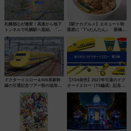
札幌都心が激変！高速から地下
【駅ナカグルメ】エキュート秋
トンネルで札幌駅へ直結、「創
葉原に「T’sたんたん」 新橋に
成川通都心アクセス道路」が7月
551蓬莱のDNAを継ぐ「東京豚
から本格着工、延長4.8km整備
饅」、オムライス専門店「肉と
事業の全貌
たまご」新グルメ続々登場！
【2026年8月】
ドクターイエロー＆500系新幹
【7/24発売】2027年引退のドク
線の引退記念ツアー秋の追加企
ターイエロー（T5編成）記念グ
画が決定！乗車体験やグッズ・
ッズ7種が登場！ 新幹線車内放
ホテル情報まとめ
送の目覚まし時計など通販・販
売店舗まとめ