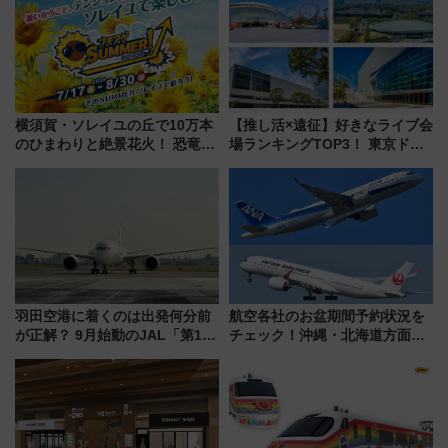
横須賀・ソレイユの丘で10万本
【推し活×遠征】好きなライブ会
のひまわりと絶景花火！ 恐竜や
場ランキングTOP3！ 東京ドー
ドッグプールなど三浦半島の日
ムや大阪城ホールが選ばれる理
帰りお出かけ最新情報（2026年
由と交通アクセス術、ライブ会
7月17日～開催）
場に何を求める？
羽田空港に着くのは出発何分前
航空各社のお盆期間予約状況を
が正解？ 9月始動のJAL「第1タ
チェック！沖縄・北海道方面は
ーミナル北側サテライト」は徒
予約急増中、いまから狙うべき
歩1キロ超え！ 知っておきたい
日は？
変更点まとめ