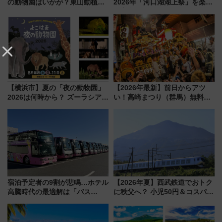
の動物園はいかが？東山動植物
2026年「河口湖湖上祭」を楽し
園＆のんほいパーク「ナイト
む完全ガイド＆鉄道アクセスの
ZOO」開催情報
ススメ
【横浜市】夏の「夜の動物園」
【2026年最新】前日からアツ
2026は何時から？ ズーラシア・
い！高崎まつり（群馬）無料観
野毛山・金沢の電車アクセスや
覧エリアから初開催100人みこ
見どころ、限定イベントを徹底
しまで
解説！
宿泊予定者の9割が悲鳴…ホテル
【2026年夏】西武鉄道でおトク
高騰時代の最適解は「バス
に秩父へ？ 小児50円＆コスパ最
泊」!? WILLER最新調査で判明
強きっぷで「安・近・短」な家
した、推し活遠征や観光時のリ
族旅行！ 深夜の正丸トンネル探
アルな懐事情
検や特急ラビューも