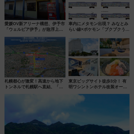
愛媛OV新アリーナ構想、伊予市
車内にメタモン出現？ みなとみ
「ウェルピア伊予」が急浮上！
らい線×ポケモン「ブクブクうみ
サイボウズ青野社長の参加表明
ぞこの街」ラッピング電車が運
で探る鉄道アクセスの未来
行開始に！ この夏は直通列車で
横浜へ！
札幌都心が激変！高速から地下
東京ビッグサイト徒歩3分！ 有
トンネルで札幌駅へ直結、「創
明ワシントンホテル改装オープ
成川通都心アクセス道路」が7月
ン直前「ゆりかもめ運転台付き
から本格着工、延長4.8km整備
客室」や海鮮丼が人気の朝食ビ
事業の全貌
ュッフェを現地レポ