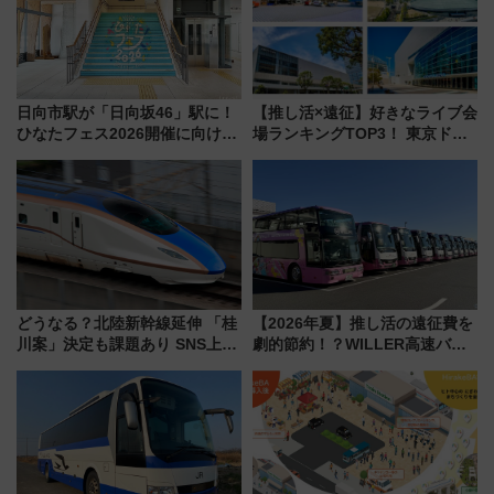
日向市駅が「日向坂46」駅に！
【推し活×遠征】好きなライブ会
ひなたフェス2026開催に向けJR
場ランキングTOP3！ 東京ドー
九州が記念きっぷや臨時列車で
ムや大阪城ホールが選ばれる理
全力応援 夜行列車「ドリーム
由と交通アクセス術、ライブ会
おひさま号」も走る
場に何を求める？
どうなる？北陸新幹線延伸 「桂
【2026年夏】推し活の遠征費を
川案」決定も課題あり SNS上の
劇的節約！？WILLER高速バス
声は
「1km5円セール」やワンコイン
温泉の最強ルート 予約期間・
対象路線まとめ