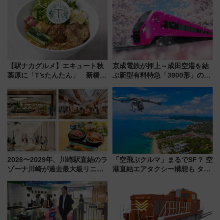
【駅ナカグルメ】エキュート秋
京成電鉄が押上～成田空港を結
葉原に「T’sたんたん」 新橋に
ぶ新型有料特急「3900形」のコ
551蓬莱のDNAを継ぐ「東京豚
ンセプト・デザイン公開 愛称
饅」、オムライス専門店「肉と
募集も実施
たまご」新グルメ続々登場！
【2026年8月】
2026〜2029年、川崎駅直結のラ
「空飛ぶクルマ」まるでSF？ 空
ゾーナ川崎が過去最大級リニュ
港直結エアタクシー構想も タイ
ーアル！ フードコート拡大など
で検証
「いつから何が変わるか」徹底
解説！