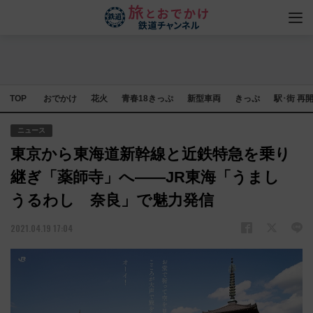
TOP
おでかけ
花火
青春18きっぷ
新型車両
きっぷ
駅･街 再
ニュース
東京から東海道新幹線と近鉄特急を乗り
継ぎ「薬師寺」へ――JR東海「うまし
うるわし 奈良」で魅力発信
2021.04.19 17:04