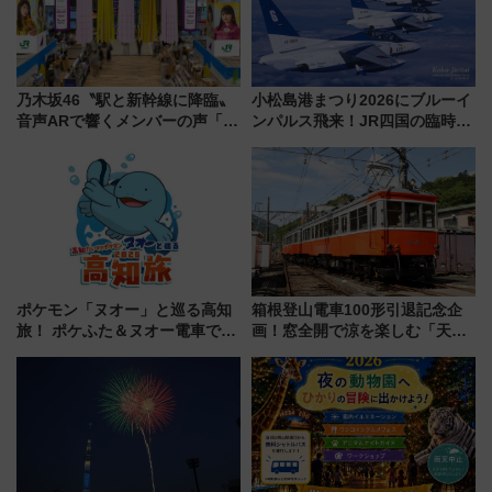
乃木坂46〝駅と新幹線に降臨〟
小松島港まつり2026にブルーイ
音声ARで響くメンバーの声「真
ンパルス飛来！JR四国の臨時ダ
夏の全国ツアー2026」
イヤや駐車場予約を徹底解説
ポケモン「ヌオー」と巡る高知
箱根登山電車100形引退記念企
旅！ ポケふた＆ヌオー電車で楽
画！窓全開で涼を楽しむ「天然
しむ鉄道スタンプラリーで土佐
クーラー体験号」と限定鉄コレ
路の絶景と絶品グルメを満喫！
発売
（7月18日スタート）