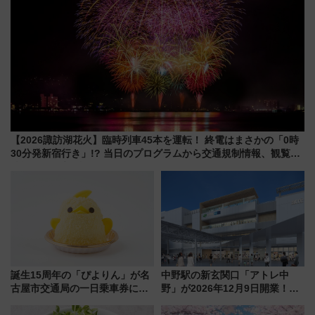
【2026諏訪湖花火】臨時列車45本を運転！ 終電はまさかの「0時
30分発新宿行き」!? 当日のプログラムから交通規制情報、観覧席
情報まで徹底解説
誕生15周年の「ぴよりん」が名
中野駅の新玄関口「アトレ中
古屋市交通局の一日乗車券に！
野」が2026年12月9日開業！新
東山線では貸切電車も登場【限
改札直結で屋上BBQも楽しめる
定1万5000枚】
注目スポット