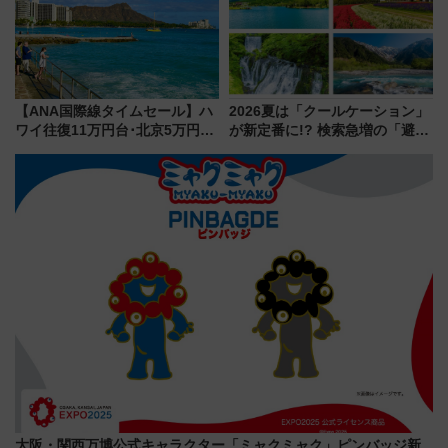
【ANA国際線タイムセール】ハ
2026夏は「クールケーション」
ワイ往復11万円台･北京5万円台
が新定番に!? 検索急増の「避暑
～、憧れのビジネスクラスも！
地ランキングTOP5」。涼しさ
来春のGW旅行まで狙える激ア
と移動を楽しむ、電車で行くお
ツ路線まとめ（8/10まで）
すすめ観光情報も
大阪・関西万博公式キャラクター「ミャクミャク」ピンバッジ新