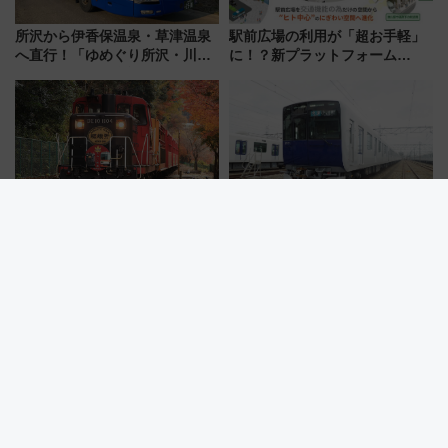
所沢から伊香保温泉・草津温泉
駅前広場の利用が「超お手軽」
へ直行！「ゆめぐり所沢・川越
に！？新プラットフォーム
号」で群馬の温泉旅をもっと気
「HirakeBA」8月3日始動、ス
軽に 運行ダイヤ・運賃を解説
マホで簡単申請 物販や演奏会な
どに【JR東日本】
嵯峨野観光鉄道、「DE10 機関
東武東上線の新型車両「90000
車」や「SK200 運転台」見学ツ
系」お披露目 斬新な「逆スラ
アーを開催！ ラストランイベン
ント式」の先頭形状と明るく開
トの一環で激レア体験できちゃ
放的な車内空間に注目、デビュ
うかも 参加方法やスケジュール
ーは9月
をご紹介