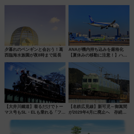
「住みたい街」の最新トレンド
ディがVaundy「かげろう」×向
【新築マンション人気ランキン
谷実アレンジの特別仕様へ、8月
グ】
5日始発から
夕暮れのペンギンと会おう！葛
ANAが機内持ち込みを厳格化
西臨海水族園が夜8時まで延長
【夏休みの移動に注意！】ハン
ドバッグやPCケースも対象の
「身の回り品」新サイズ制限
(40×30×20cm)おさらい
【大井川鐵道】着るだけでトー
【名鉄広見線】新可児～御嵩間
マス号もSL・ELも乗れる「フリ
が2029年4月に廃止へ 存続協
ーきっぷTシャツ」8月6日より
議終了で100年の歴史に幕
受注販売