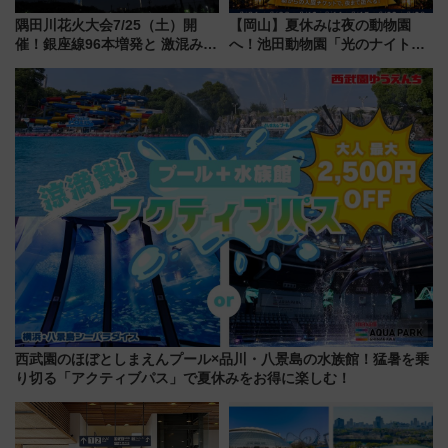
隅田川花火大会7/25（土）開
【岡山】夏休みは夜の動物園
催！銀座線96本増発と 激混みの
へ！池田動物園「光のナイトズ
「浅草駅」を回避する最寄り駅･
ー2026」で光と動物が彩る特別
アクセス攻略法、2万発の花火が
な夜
都心の夜に！
西武園のほぼとしまえんプール×品川・八景島の水族館！猛暑を乗
り切る「アクティブパス」で夏休みをお得に楽しむ！