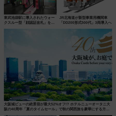
東武池袋駅に導入されたウォー
JR北海道が新型事業用機関車
クスルー型「顔認証改札」を見
「DD200形式500代」3両導入へ
る 低コストで「顔パス」実装
大阪城ビューの絶景宿が最大52%オフ!? ホテルニューオータニ大
阪の40周年「夏のタイムセール」で秋の関西旅を豪華にする方法
（8月20日まで！）