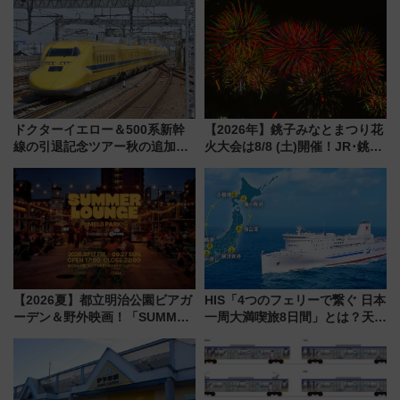
ドクターイエロー＆500系新幹
【2026年】銚子みなとまつり花
線の引退記念ツアー秋の追加企
火大会は8/8 (土)開催！JR･銚子
画が決定！乗車体験やグッズ・
電鉄の臨時列車やアクセス情
ホテル情報まとめ
報、利根川に咲く8,000発の大迫
力＆屋台を満喫
【2026夏】都立明治公園ビアガ
HIS「4つのフェリーで繋ぐ 日本
ーデン＆野外映画！「SUMMER
一周大満喫旅8日間」とは？天橋
LOUNGE」のアクセスと上映ス
立・小樽・日光東照宮など全国
ケジュール 夜風とビール、映画
の絶景＆限定グルメを網羅！煩
を満喫！
雑な手続きも不要でお手軽に楽
しめるプランが登場