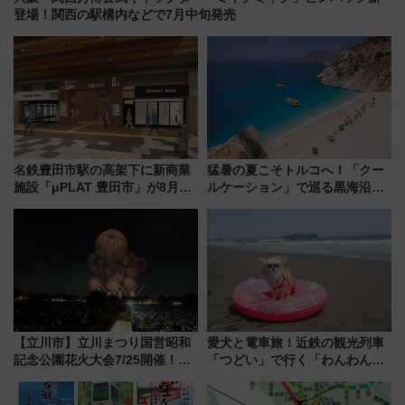
登場！関西の駅構内などで7月中旬発売
名鉄豊田市駅の高架下に新商業
猛暑の夏こそトルコへ！「クー
施設「μPLAT 豊田市」が8月26
ルケーション」で巡る黒海沿岸
日開業！全8店舗が出店し街の新
やエーゲ海の避暑リゾート 関
たな玄関口へ
連検索数が前年比237％増、ナ
ショジオも認める『2026年に訪
れるべき世界の旅先』
【立川市】立川まつり国営昭和
愛犬と電車旅！近鉄の観光列車
記念公園花火大会7/25開催！
「つどい」で行く「わんわん列
5000発の花火が夜を彩る 今年は
車」第5弾！海辺のBBQも楽し
混雑に要注意、その理由は
める日帰りツアー