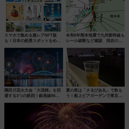
スマホで集める激レアNFT版
令和8年熊本地震で九州新幹線も
も！日本の絶景スポットをめぐ
レール破断など確認 現在の運
って集める「索道印(さくどうい
転見合わせ状況と交通網への影
ん)」企画がスタート
響
隅田川花火大会「大混雑」を回
夏の夜は「さるびあ丸」で飲も
避する3つの鉄則！銀座線96本
う！船上ビアガーデンで東京湾
増発･浅草線臨時ダイヤ･スカイ
の夜景を眺めながら軽く一
ツリー駅の規制まとめ 7/25開催
杯……工場直送生ビールや島グ
（2026年）
ルメが美味い