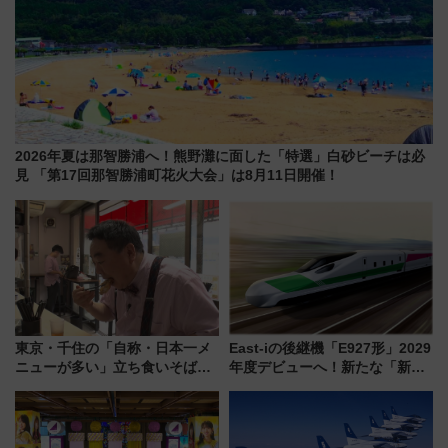
2026年夏は那智勝浦へ！熊野灘に面した「特選」白砂ビーチは必
見 「第17回那智勝浦町花火大会」は8月11日開催！
東京・千住の「自称・日本一メ
East-iの後継機「E927形」2029
ニューが多い」立ち食いそば屋
年度デビューへ！新たな「新幹
とは？ ＢＳ日テレ『ドランク塚
線専用検測車」の性能を徹底解
地のふらっと立ち食いそば』
説【JR東日本】
7/27夜10時～放送