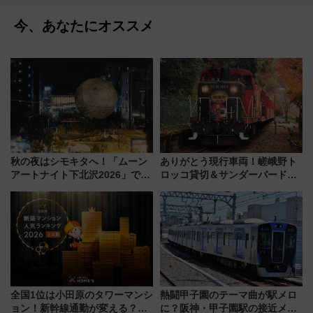
今、あなたにオススメ
秋の夜はシモキタへ！「ムーン
ありがとう現行車両！嵯峨野ト
アートナイト下北沢2026」でイ
ロッコ貸切＆サンダーバードレ
マーシブシアターやアート巡り
ストランで語り合う秋の京都
を満喫しよう
斉藤雪乃＆福原トシヒロと行
く！9月13日「京都の鉄道満喫
ツアー」開催
全国1位は小田原のタワーマンシ
熱闘甲子園のテーマ曲が駅メロ
ョン！新幹線通勤が変える？
に？阪神・甲子園駅の接近メロ