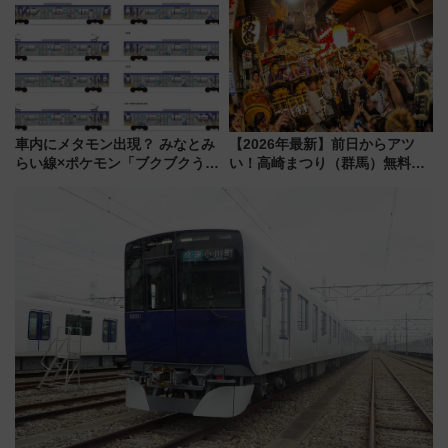
ススメ
車内にメタモン出現？ みなとみ
【2026年最新】前日からアツ
らい線×ポケモン「ブクブクうみ
い！高崎まつり（群馬）無料観
ぞこの街」ラッピング電車が運
覧エリアから初開催100人みこ
行開始に！ この夏は直通列車で
しまで
横浜へ！