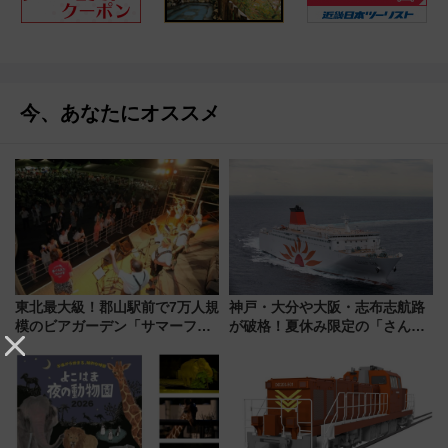
今、あなたにオススメ
東北最大級！郡山駅前で7万人規
神戸・大分や大阪・志布志航路
模のビアガーデン「サマーフェ
が破格！夏休み限定の「さんふ
スタ IN KORIYAMA 2026」
らわあスペシャルセール」スタ
7/24-26開催！ 有料席はJRE
ート 夕朝食ビュッフェ付きで
MALLで予約可能
快適な船旅はいかが？