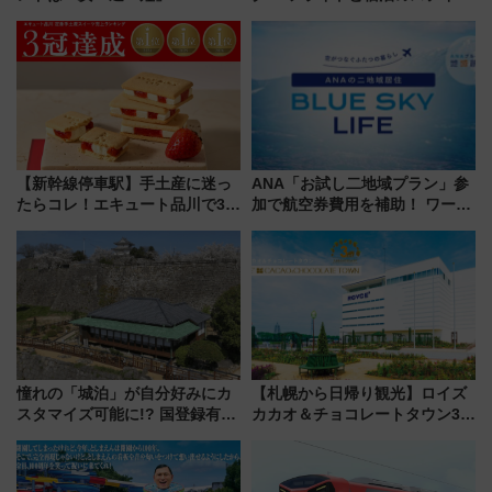
調査から読み解く、最新の人気
スマッチでFLY ON ポイントや
渡航先TOP5とは？ 円安時代の
上級会員資格を効率よく獲得す
旅行術
る方法を解説
【新幹線停車駅】手土産に迷っ
ANA「お試し二地域プラン」参
たらコレ！エキュート品川で3年
加で航空券費用を補助！ ワーケ
連続売上1位を獲得した定番手土
ーションや週末移住に最適な自
産スイーツとは？
治体は？ 2026年は対象のエリア
が拡大！
憧れの「城泊」が自分好みにカ
【札幌から日帰り観光】ロイズ
スタマイズ可能に!? 国登録有形
カカオ＆チョコレートタウン3周
文化財・丸亀城「延寿閣別館」
年！ 9月は入場料半額やチョコ
にオーダーメイド型の宿泊プラ
詰め放題を開催、ロイズタウン
ンが誕生！
駅からのアクセスも