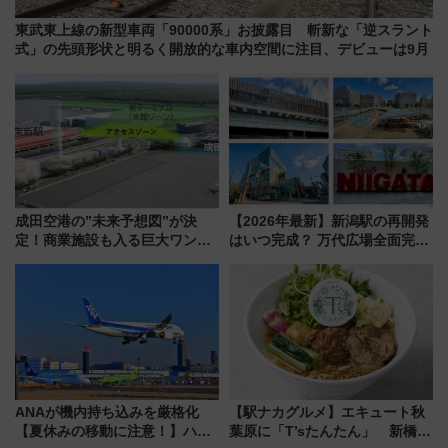
東武東上線の新型車両「90000系」お披露目 斬新な「逆スラント
式」の先頭形状と明るく開放的な車内空間に注目、デビューは9月
成田空港の”未来予想図”が決
【2026年最新】新潟駅の再開発
定！商業施設も入る巨大ワンタ
はいつ完成？ 万代広場全面完成
ーミナル、京成の高架新駅整備
から「にいがた2キロ」・古町再
で新型特急が品川･羽田とを結
開発、バスタ新潟構想まで徹底
ぶ！ JR空港駅は2面3線化！
解説！
ANAが機内持ち込みを厳格化
【駅ナカグルメ】エキュート秋
【夏休みの移動に注意！】ハン
葉原に「T’sたんたん」 新橋に