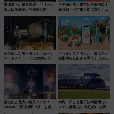
東海道・山陽新幹線「グリーン
再開発に沸く東京駅八重洲口！
車上回る個室」を報道公開 プ
新幹線・バス乗車前に寄りたい
ライベート感備えた上質な空間
「ヤエチカ」2026年夏の「ひん
やり＆スタミナグルメ」6選【新
店舗も！】
秋の夜はシモキタへ！「ムーン
「うまいこと考えた」富士急が
アートナイト下北沢2026」でイ
画期的な仕組みを導入！ 人のか
マーシブシアターやアート巡り
わりにスマホが並ぶ「分身く
を満喫しよう
ん」始動
富士山と花火の絶景コラボ！
南海・日立と量子技術活用でシ
2026年「河口湖湖上祭」を楽し
ステム構築 なにわ筋線にも期待
む完全ガイド＆鉄道アクセスの
乗務員・車両計画作業を短縮へ