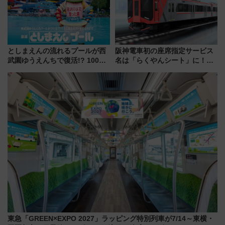
としまえんの流れるプールが西
阪神電車初の座席指定サービス
武園ゆうえんちで復活!? 100周
名は「らくやんシート」に！新
年記念企画＆「春日のうん○スラ
型3000系で大阪梅田～山陽姫路
イダー」に注目 2026年夏は所
を快適移動
沢へ遊びに行こう
東急「GREEN×EXPO 2027」ラッピング特別列車が7/14～東横・