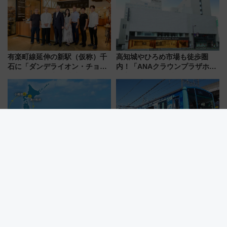
を解説
有楽町線延伸の新駅（仮称）千
高知城やひろめ市場も徒歩圏
石に「ダンデライオン・チョコ
内！「ANAクラウンプラザホテ
レート」が出店！ 東京メトロが
ル高知」が8月開業
1億円出資で挑む新時代のまちづ
くりとは？
HIS「4つのフェリーで繋ぐ 日本
日本初の水素ハイブリッド電車
一周大満喫旅8日間」とは？天橋
「HYBARI」2027年度末営業運
立・小樽・日光東照宮など全国
転へ 鉄道・発電・まちづくり
の絶景＆限定グルメを網羅！煩
で水素利活用が加速
雑な手続きも不要でお手軽に楽
しめるプランが登場