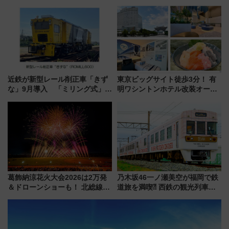
ドバッグやPCケースも対象の
551蓬莱のDNAを継ぐ「東京豚
「身の回り品」新サイズ制限
饅」、オムライス専門店「肉と
(40×30×20cm)おさらい
たまご」新グルメ続々登場！
【2026年8月】
近鉄が新型レール削正車「きず
東京ビッグサイト徒歩3分！ 有
な」9月導入 「ミリング式」採
明ワシントンホテル改装オープ
用でメンテナンス作業を効率
ン直前「ゆりかもめ運転台付き
化！安全性や乗り心地の向上に
客室」や海鮮丼が人気の朝食ビ
貢献するだけでなく、全線区で
ュッフェを現地レポ
活躍するための仕組みも
葛飾納涼花火大会2026は2万発
乃木坂46一ノ瀬美空が福岡で鉄
＆ドローンショーも！ 北総線を
道旅を満喫⁈ 西鉄の観光列車
使った穴場アクセスや臨時列
「THE RAIL KITCHEN
車、観覧スポット情報と周辺観
CHIKUGO」で巡る福岡･太宰
光まとめ（7/28開催）
府･柳川の旅！YouTubeが公開
に