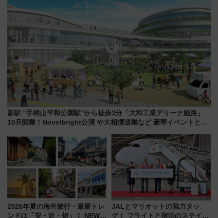
新駅 “手柄山平和公園駅”から徒歩3分「大和工業アリーナ姫路」
10月開業！Novelbright公演 や大相撲巡業など 豪華イベントとア
クセス
2026年夏の海外旅行・最新トレ
JALとマリオットの強力タッ
ンドは「安・近・短」！ NEWT
グ！ フライトと宿泊のステイタ