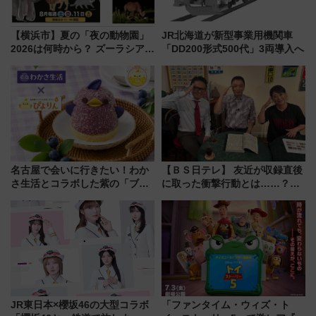
【横浜市】夏の「夜の動物園」
JR北海道が新型事業用機関車
2026は何時から？ ズーラシア・
「DD200形式500代」3両導入へ
野毛山・金沢の電車アクセスや
見どころ、限定イベントを徹底
解説！
名古屋で会いに行きたい！わか
【ＢＳ日テレ】 友近が収録直後
さ生活とコラボした紫の「ブル
に取った衝撃行動とは……？
ーベリーぴよりん」期間限定販
『友近・礼二の妄想トレイン』
売
で極上の夏祭り鉄道旅を放送
JR東日本×櫻坂46の大型コラボ
「ファンタイム・ウィズ・ト