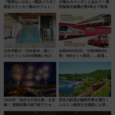
『映画ちいかわ』×横浜コラボ！
夕暮れのペンギンと会おう！葛
限定ステッカー集めやフォトス
西臨海水族園が夜8時まで延長
ポット、特別花火でみなとみら
いを満喫しよう（花火鑑賞会応
募は7/12まで！）
日向市駅が「日向坂46」駅に！
令和8年8月8日、午前8時8分8
ひなたフェス2026開催に向けJR
秒、888セット限定……鉄道各
九州が記念きっぷや臨時列車で
社の「8・8・8」な記念きっぷ
全力応援 夜行列車「ドリーム
たち
おひさま号」も走る
2026年「仙台七夕花火祭」を攻
長良川鉄道が臨時列車を運行！
略！ 混雑回避の地下鉄アクセス
ユネスコ無形文化遺産にも登録
からまだ買える有料席情報、花
された「郡上おどり」楽しむ人
火前に楽しむ仙台観光ルートま
に 乗車には予約が必要