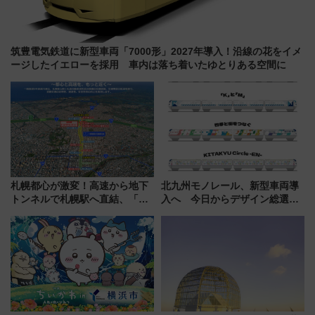
筑豊電気鉄道に新型車両「7000形」2027年導入！沿線の花をイメ
ージしたイエローを採用 車内は落ち着いたゆとりある空間に
札幌都心が激変！高速から地下
北九州モノレール、新型車両導
トンネルで札幌駅へ直結、「創
入へ 今日からデザイン総選挙
成川通都心アクセス道路」が7月
始まる
から本格着工、延長4.8km整備
事業の全貌