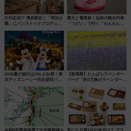
行列必至!? 博多駅近く「明治公
愛犬と電車旅！近鉄の観光列車
園」にパンストックプロデュー
「つどい」で行く「わんわん列
スの新業態『Land Bageri』8/7
車」第5弾！海辺のBBQも楽し
オープン 秋からはビストロ営業
める日帰りツアー
も！
2026夏の旅行はJALがお得！東
【群馬県】たんばらラベンダー
京ディズニーシー完全貸切パー
パーク「約3万株のラベンダー」
ティー招待券が当たるキャンペ
が見頃！新幹線＆無料送迎バス
ーン始まる 条件は「夏の国内
で都心から約1時間半で夏の絶景
線に2回搭乗」
を！
令和8年熊本地震で九州新幹線も
気になる第1位の弁当は？ グラ