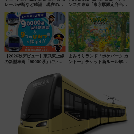
レール破断など確認 現在の運
ンスタ東京「東京駅限定弁当
転見合わせ状況と交通網への影
2026 売上ランキング」
響
【2026秋デビュー】東武東上線
よみうりランド「ポケパーク カ
の新型車両「90000系」にいち
ントー」チケット新ルール解
早く乗れる！ 8/11開催の小学生
説！購入制限の緩和と入場時の
向け先行試乗会でキッズアンバ
本人確認が11月スタート
サダーになろう