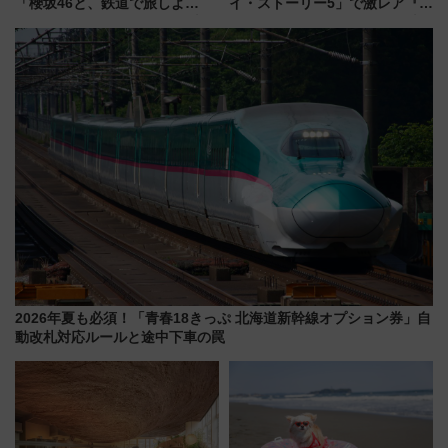
「櫻坂46と、鉄道で旅しよ
イ・ストーリー5」で激レア『ロ
う。」が7月20日より始動！新
ルカナ』カードをゲット！最新
潟・長野・庄内へ
デコレーションも徹底解説
2026年夏も必須！「青春18きっぷ 北海道新幹線オプション券」自
動改札対応ルールと途中下車の罠