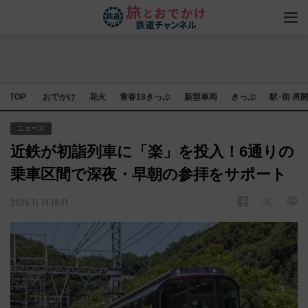
TOP
おでかけ
花火
青春18きっぷ
新型車両
きっぷ
駅･街 再
ニュース
近鉄が初詣列車に「楽」を投入！6通りの
乗車区間で深夜・早朝の参拝をサポート
2025.11.14 18:11