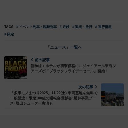
TAGS
# イベント列車・臨時列車
# 近鉄
# 観光・旅行
# 運行情報
# 限定
「ニュース」一覧へ
前の記事
新幹線＋ホテルが衝撃価格に…ジェイアール東海ツ
アーズが「ブラックフライデーセール」開始！
次の記事
「多摩モノまつり2025」11/22(土) 車両基地を無料で
一般開放！限定100組の運転台撮影会･延伸事業ブー
ス･脱出シューター実演も