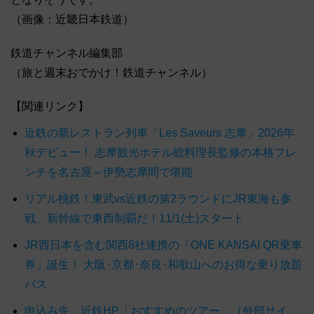
（画像：近畿日本鉄道）
鉄道チャンネル編集部
（旅と週末おでかけ！鉄道チャンネル）
【関連リンク】
近鉄の新レストラン列車「Les Saveurs 志摩」2026年
秋デビュー！ 志摩観光ホテル総料理長監修の本格フレ
ンチを名古屋～伊勢志摩間で堪能
リアル桃鉄！東武vs近鉄の第2ラウンドにJR東海も参
戦、新幹線で東西制覇だ！11/1(土)スタート
JR西日本を含む関西8社連携の「ONE KANSAI QR乗車
券」誕生！ 大阪･京都･奈良･和歌山へのお得な乗り放題
パス
申込み先 近鉄HP「おすすめのツアー」（外部サイ