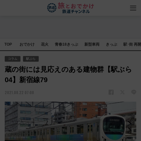
TOP
おでかけ
花火
青春18きっぷ
新型車両
きっぷ
駅･街 再
コラム
駅ぶら
蔵の街には見応えのある建物群【駅ぶら
04】新宿線79
2021.08.22 07:08