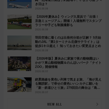
き日は？
2026.08.08
【2026年夏休み】ウィング久里浜で「出張！
京急ミュージアム」開催！入場無料でスタンプ
ラリーや子ども制服撮影も
2026.08.08
羽田空港に着くのは出発何分前が正解？ 9月始
動のJAL「第1ターミナル北側サテライト」は
徒歩1キロ超え！ 知っておきたい変更点まとめ
2026.08.08
【2026年版】夏休みに家族で夜の動物園はい
かが？東山動植物園＆のんほいパーク「ナイト
ZOO」開催情報
2026.08.07
絶景路線を黄色い列車で気まま旅、「海が見え
る難読駅」で幸せの黄色いハンカチに願いを
「新・鉄道ひとり旅」279回目の舞台は「島原
鉄道」
2026.08.07
VIEW ALL