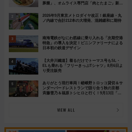
豚饅」、オムライス専門店「肉とたまご」新グ
ルメ続々登場！【2026年8月】
2026年9月東京メトロダイヤ改正！銀座線・丸
ノ内線で合計212本の大増発、混雑緩和に期待
南海電鉄がなにわ筋線に乗り入れる「次期空港
特急」の導入を決定！ピニンファリーナによる
日本初の鉄道デザイン
【大井川鐵道】着るだけでトーマス号もSL・
ELも乗れる「フリーきっぷTシャツ」8月6日よ
り受注販売
ありがとう現行車両！嵯峨野トロッコ貸切＆サ
ンダーバードレストランで語り合う秋の京都
斉藤雪乃＆福原トシヒロと行く！9月13日「京
都の鉄道満喫ツアー」開催
VIEW ALL