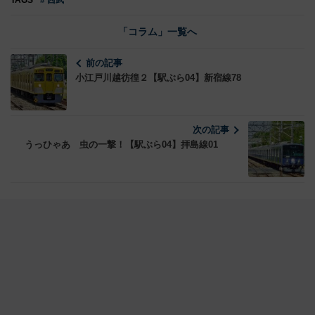
TAGS
# 西武
「コラム」一覧へ
前の記事
小江戸川越彷徨２【駅ぶら04】新宿線78
次の記事
うっひゃあ 虫の一撃！【駅ぶら04】拝島線01