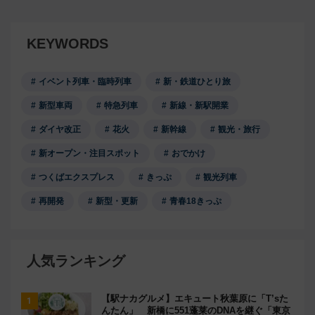
KEYWORDS
イベント列車・臨時列車
新・鉄道ひとり旅
新型車両
特急列車
新線・新駅開業
ダイヤ改正
花火
新幹線
観光・旅行
新オープン・注目スポット
おでかけ
つくばエクスプレス
きっぷ
観光列車
再開発
新型・更新
青春18きっぷ
人気ランキング
【駅ナカグルメ】エキュート秋葉原に「T’sた
んたん」 新橋に551蓬莱のDNAを継ぐ「東京