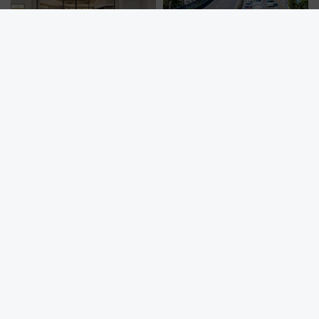
【新横浜駅】駅弁・お土産選び
最大45kmの大渋滞も！？お盆の
がもっと便利に？「プレシャス
高速道路をスイスイ乗り切る快
デリ＆ギフト新横浜」がオープ
適ドライブ術
ン 場所や営業時間・限定弁当
を紹介
東京ビッグサイト徒歩3分！ 有明ワシントンホテル改装オープン直