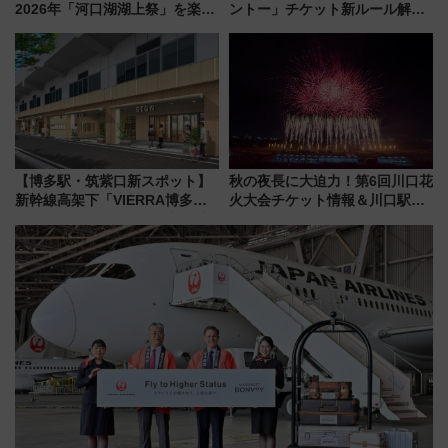
2026年「河口湖湖上祭」を楽し
ントー」チケット新ルール解
む完全ガイド＆鉄道アクセスの
説！購入制限の緩和と入場時の
ススメ
本人確認が11月スタート
【博多駅・筑紫口新スポット】
秋の夜長に大迫力！第6回川口花
新幹線高架下「VIERRA博多テ
火大会チケット情報＆川口駅か
ラス」が9/18開業！九州初出店
らのアクセスガイド
など注目の全6店舗 「博多活憩
通り」も一新