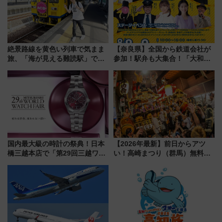
絶景路線を黄色い列車で気まま
【奈良県】全国から鉄道会社が
旅、「海が見える難読駅」で幸
参加！駅弁も大集合！「大和鉄
せの黄色いハンカチに願いを
道まつり2026」が8月8日・9日
「新・鉄道ひとり旅」279回目
に開催決定
の舞台は「島原鉄道」
国内最大級の時計の祭典！日本
【2026年最新】前日からアツ
橋三越本店で「第29回三越ワー
い！高崎まつり（群馬）無料観
ルドウォッチフェア」開幕
覧エリアから初開催100人みこ
【2026年8月5日～25日】
しまで