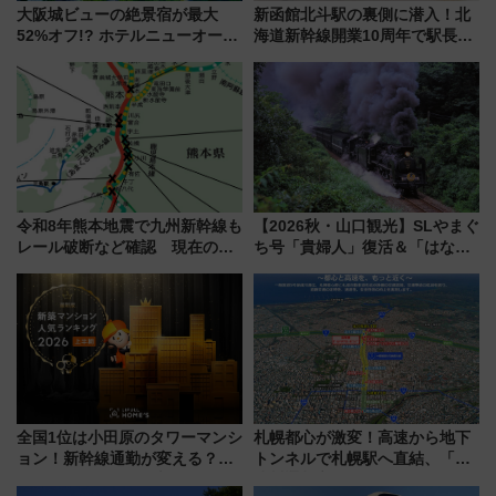
大阪城ビューの絶景宿が最大
新函館北斗駅の裏側に潜入！北
52%オフ!? ホテルニューオータ
海道新幹線開業10周年で駅長
ニ大阪の40周年「夏のタイムセ
室・地下通路など公開イベン
ール」で秋の関西旅を豪華にす
ト 参加方法や体験内容を紹介
る方法（8月20日まで！）
令和8年熊本地震で九州新幹線も
【2026秋・山口観光】SLやまぐ
レール破断など確認 現在の運
ち号「貴婦人」復活＆「はなあ
転見合わせ状況と交通網への影
かり」初走行区間も！山口DCの
響
注目観光列車まとめ きっぷの取
り方は？
全国1位は小田原のタワーマンシ
札幌都心が激変！高速から地下
ョン！新幹線通勤が変える？
トンネルで札幌駅へ直結、「創
「住みたい街」の最新トレンド
成川通都心アクセス道路」が7月