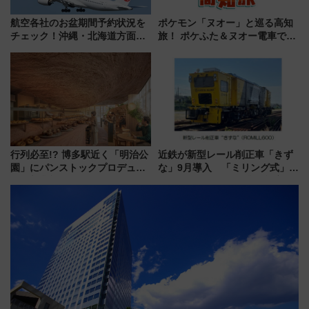
航空各社のお盆期間予約状況を
ポケモン「ヌオー」と巡る高知
チェック！沖縄・北海道方面は
旅！ ポケふた＆ヌオー電車で楽
予約急増中、いまから狙うべき
しむ鉄道スタンプラリーで土佐
日は？
路の絶景と絶品グルメを満喫！
（7月18日スタート）
行列必至!? 博多駅近く「明治公
近鉄が新型レール削正車「きず
園」にパンストックプロデュー
な」9月導入 「ミリング式」採
スの新業態『Land Bageri』8/7
用でメンテナンス作業を効率
オープン 秋からはビストロ営業
化！安全性や乗り心地の向上に
も！
貢献するだけでなく、全線区で
活躍するための仕組みも