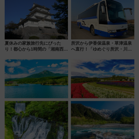
【新築マンション人気ランキン
から本格着工、延長4.8km整備
グ】
事業の全貌
夏休みの家族旅行先にぴった
所沢から伊香保温泉・草津温泉
り！都心から1時間の「湘南西エ
へ直行！「ゆめぐり所沢・川越
リア」満喫ガイド 鎌倉・江の
号」で群馬の温泉旅をもっと気
島とは異なる魅力を持つ今夏の
軽に 運行ダイヤ・運賃を解説
注目スポット