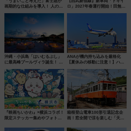
「うまいこと考えた」富士急が
【西武新宿線】新車両「トキイ
画期的な仕組みを導入！ 人のか
ロ」2027年春運行開始！田無・
わりにスマホが並ぶ「分身く
新所沢にも停車 2028年春には
ん」始動
「第2弾」も
沖縄・小浜島「はいむるぶし」
ANAが機内持ち込みを厳格化
に最高峰プールヴィラ誕生！ 石
【夏休みの移動に注意！】ハン
垣島から船で向かう究極のご褒
ドバッグやPCケースも対象の
美旅「何もしない贅沢」を体験
「身の回り品」新サイズ制限
してみない？
(40×30×20cm)おさらい
『映画ちいかわ』×横浜コラボ！
箱根登山電車100形引退記念企
限定ステッカー集めやフォトス
画！窓全開で涼を楽しむ「天然
ポット、特別花火でみなとみら
クーラー体験号」と限定鉄コレ
いを満喫しよう（花火鑑賞会応
発売