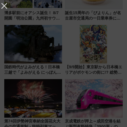
博多駅前にオアシス誕生！ 8/7
誕生15周年の「ぴよりん」が名
開園「明治公園」九州初サウナ
古屋市交通局の一日乗車券に！
TOTOPAや日本一のピザなど絶
東山線では貸切電車も登場【限
品グルメ登場で駅前の過ごし方
定1万5000枚】
はどう変わる？
国鉄時代がよみがえる！日本橋
【9/9開始】東京駅から日本橋エ
三越で「よみがえる にっぽんの
リアがポケモンの街に!? 総勢
鉄道展」7/22-8/3開催、広田尚
100匹以上が出現「レジェンド
敬の名作写真も、駅弁フェスも
リサーチ」本格謎解き・グッズ
同時開催！
情報まとめ
第74回伊勢神宮奉納全国花火大
京成電鉄が押上～成田空港を結
会の交通規制・臨時列車マッ
ぶ新型有料特急「3900形」のコ