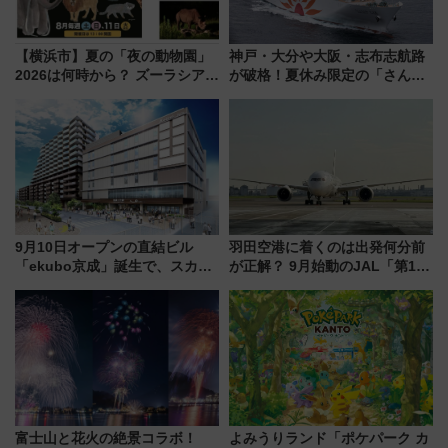
【横浜市】夏の「夜の動物園」
神戸・大分や大阪・志布志航路
2026は何時から？ ズーラシア・
が破格！夏休み限定の「さんふ
野毛山・金沢の電車アクセスや
らわあスペシャルセール」スタ
見どころ、限定イベントを徹底
ート 夕朝食ビュッフェ付きで
解説！
快適な船旅はいかが？
9月10日オープンの直結ビル
羽田空港に着くのは出発何分前
「ekubo京成」誕生で、スカイ
が正解？ 9月始動のJAL「第1タ
ライナーも停まる巨大ハブ駅・
ーミナル北側サテライト」は徒
新鎌ヶ谷はどう変わる？ 全テナ
歩1キロ超え！ 知っておきたい
ント情報も公開！
変更点まとめ
富士山と花火の絶景コラボ！
よみうりランド「ポケパーク カ