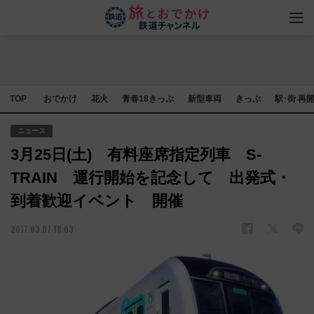
TOP
おでかけ
花火
青春18きっぷ
新型車両
きっぷ
駅･街 再
ニュース
3月25日(土) 有料座席指定列車 S-
TRAIN 運行開始を記念して 出発式・
到着歓迎イベント 開催
2017.03.07 18:03