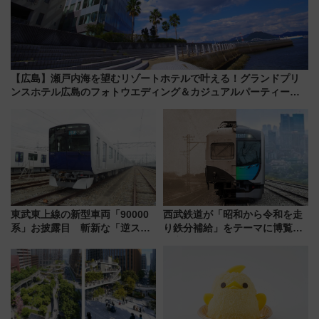
【広島】瀬戸内海を望むリゾートホテルで叶える！グランドプリ
ンスホテル広島のフォトウエディング＆カジュアルパーティープ
ラン
東武東上線の新型車両「90000
西武鉄道が「昭和から令和を走
系」お披露目 斬新な「逆スラ
り鉄分補給」をテーマに博覧会
ント式」の先頭形状と明るく開
を実施！くすのきホールで8月
放的な車内空間に注目、デビュ
14日から 新車両「トキイロ」体
ーは9月
験ブースも アクセスや申込方法
を解説