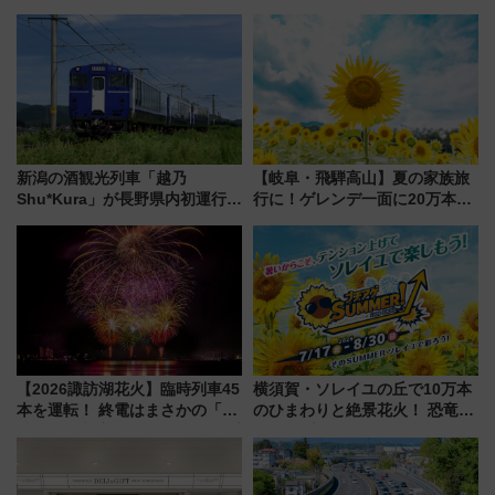
ディがVaundy「かげろう」×向
ナイト」8月開催、料金や予約方
谷実アレンジの特別仕様へ、8月
法は？
5日始発から
新潟の酒観光列車「越乃
【岐阜・飛騨高山】夏の家族旅
Shu*Kura」が長野県内初運行！
行に！ゲレンデ一面に20万本の
地酒と食を味わう信州プレDC特
ひまわりが咲き誇る「アルコピ
別企画
アひまわり園」開園
【2026諏訪湖花火】臨時列車45
横須賀・ソレイユの丘で10万本
本を運転！ 終電はまさかの「0
のひまわりと絶景花火！ 恐竜や
時30分発新宿行き」!? 当日のプ
ドッグプールなど三浦半島の日
ログラムから交通規制情報、観
帰りお出かけ最新情報（2026年
覧席情報まで徹底解説
7月17日～開催）