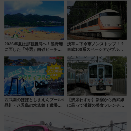
プン。もつ鍋風など限定メニュ
受注販売
ーも
2026年夏は那智勝浦へ！熊野灘
浅草→下今市ノンストップ！？
に面した「特選」白砂ビーチは
東武100系スペーシアがブルー
必見 「第17回那智勝浦町花火大
リボン賞35周年記念で「デビュ
会」は8月11日開催！
ー当時の停車駅」を再現 運転
時刻や特急券の買い方を紹介
西武園のほぼとしまえんプール×
【残席わずか】新宿から西武線
品川・八景島の水族館！猛暑を
に乗って滋賀の美食フレンチを
乗り切る「アクティブパス」で
堪能？ 大人気レストラン列車
夏休みをお得に楽しむ！
「52席の至福」で味わう近江牛
や伝統文化の特別コラボ