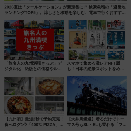
2026夏は「クールケーション」が新定番に!? 検索急増の「避暑地
ランキングTOP5」。涼しさと移動を楽しむ、電車で行くおすすめ
観光情報も
「旅名人の九州満喫きっぷ」デ
スマホで集める激レアNFT版
ジタル化 紙版との価格やルー
も！日本の絶景スポットをめぐ
ルの違いを解説
って集める「索道印(さくどうい
ん)」企画がスタート
【九州初】最短2秒で予約完売！
【大井川鐵道】着るだけでトー
食べログ1位「400℃ PIZZA」が
マス号もSL・ELも乗れる「フリ
博多駅すぐの明治公園に8/7オー
ーきっぷTシャツ」8月6日より