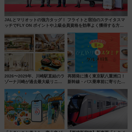
JALとマリオットの強力タッグ！ フライトと宿泊のステイタスマ
ッチでFLY ON ポイントや上級会員資格を効率よく獲得する方法
を解説
2026〜2029年、川崎駅直結のラ
再開発に沸く東京駅八重洲口！
ゾーナ川崎が過去最大級リニュ
新幹線・バス乗車前に寄りたい
ーアル！ フードコート拡大など
「ヤエチカ」2026年夏の「ひん
「いつから何が変わるか」徹底
やり＆スタミナグルメ」6選【新
解説！
店舗も！】