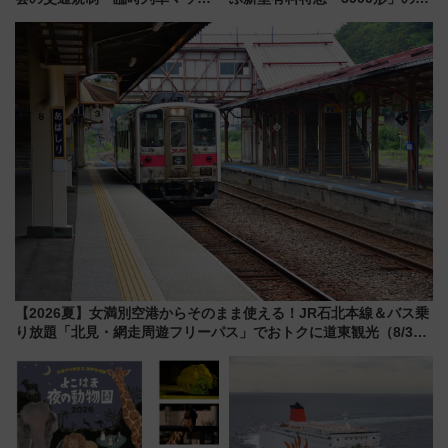
プ！JR東海・近鉄で快適にアク
ンセプト・デザイン公開 愛称
セス
募集も実施
【2026夏】女満別空港からそのまま使える！JR石北本線＆バス乗
り放題「北見・網走周遊フリーパス」でおトクに道東観光（8/3発
売）