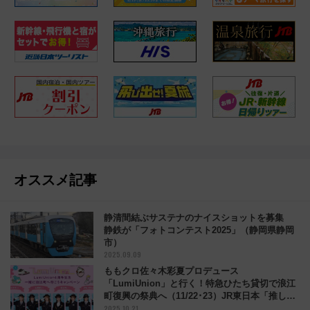
オススメ記事
静清間結ぶサステナのナイスショットを募集
静鉄が「フォトコンテスト2025」（静岡県静岡
市）
2025.09.09
ももクロ佐々木彩夏プロデュース
「LumiUnion」と行く！特急ひたち貸切で浪江
町復興の祭典へ（11/22･23）JR東日本「推し
2025.10.21
Sta!」