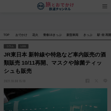
TOP
おでかけ
花火
青春18きっぷ
新型車両
きっぷ
駅･街 再
コラム
LOG
JR東日本 新幹線や特急など車内販売の酒
類販売 10/11再開、マスクや除菌ティッ
シュも販売
2021.10.08 15:10