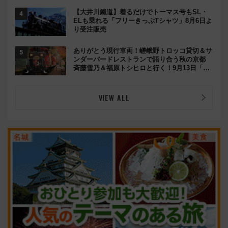
【大井川鐵道】着るだけでトーマス号もSL・
ELも乗れる「フリーきっぷTシャツ」8月6日よ
り受注販売
ありがとう現行車両！嵯峨野トロッコ貸切＆サ
ンダーバードレストランで語り合う秋の京都
斉藤雪乃＆福原トシヒロと行く！9月13日「京
都の鉄道満喫ツアー」開催
VIEW ALL