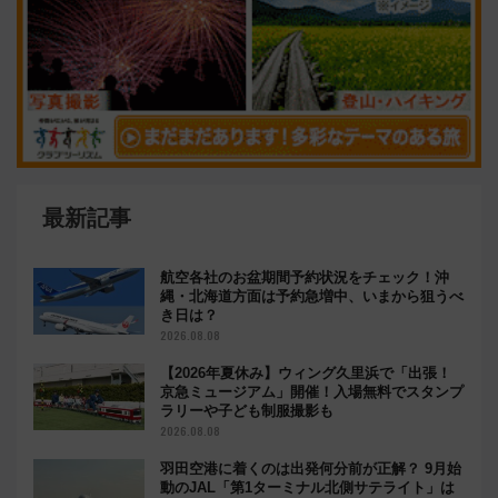
最新記事
航空各社のお盆期間予約状況をチェック！沖
縄・北海道方面は予約急増中、いまから狙うべ
き日は？
2026.08.08
【2026年夏休み】ウィング久里浜で「出張！
京急ミュージアム」開催！入場無料でスタンプ
ラリーや子ども制服撮影も
2026.08.08
羽田空港に着くのは出発何分前が正解？ 9月始
動のJAL「第1ターミナル北側サテライト」は