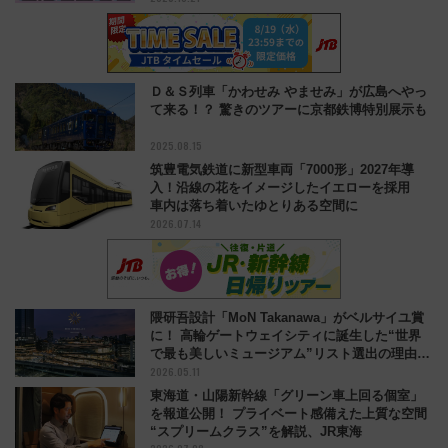
Ｄ＆Ｓ列車「かわせみ やませみ」が広島へやっ
て来る！？ 驚きのツアーに京都鉄博特別展示も
2025.08.15
筑豊電気鉄道に新型車両「7000形」2027年導
入！沿線の花をイメージしたイエローを採用
車内は落ち着いたゆとりある空間に
2026.07.14
隈研吾設計「MoN Takanawa」がベルサイユ賞
に！ 高輪ゲートウェイシティに誕生した“世界
で最も美しいミュージアム”リスト選出の理由と
2026.05.11
は？
東海道・山陽新幹線「グリーン車上回る個室」
を報道公開！ プライベート感備えた上質な空間
“スプリームクラス”を解説、JR東海