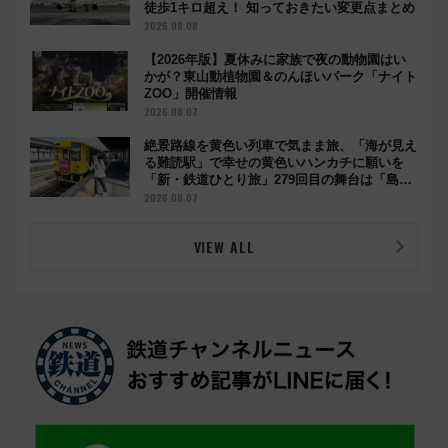
徒歩1キロ超え！ 知っておきたい変更点まとめ
2026.08.08
【2026年版】夏休みに家族で夜の動物園はい
かが？東山動植物園＆のんほいパーク「ナイト
ZOO」開催情報
2026.08.07
絶景路線を黄色い列車で気まま旅、「海が見え
る難読駅」で幸せの黄色いハンカチに願いを
「新・鉄道ひとり旅」279回目の舞台は「島原
鉄道」
2026.08.07
VIEW ALL