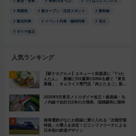
新型・更新
青春18きっぷ
つくばエクスプレス
再開発
新オープン・注目スポット
新幹線
観光列車
イベント列車・臨時列車
花火
ダイヤ改正
人気ランキング
【駅ナカグルメ】エキュート秋葉原に「T’sた
んたん」 新橋に551蓬莱のDNAを継ぐ「東京
豚饅」、オムライス専門店「肉とたまご」新グ
ルメ続々登場！【2026年8月】
2026年9月東京メトロダイヤ改正！銀座線・丸
ノ内線で合計212本の大増発、混雑緩和に期待
南海電鉄がなにわ筋線に乗り入れる「次期空港
特急」の導入を決定！ピニンファリーナによる
日本初の鉄道デザイン