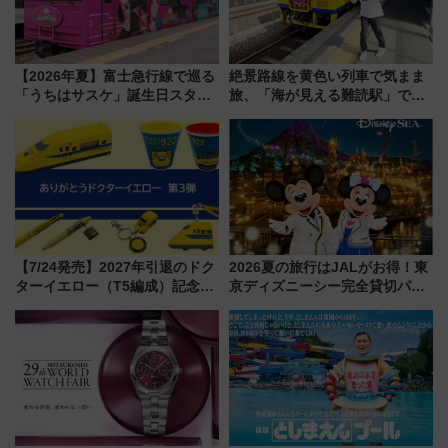
【2026年夏】富士急行線で巡る
絶景路線を黄色い列車で気まま
「うちはサスケ」誕生日スタン
旅、「海が見える難読駅」で幸
プラリー！富士急ハイランド限
せの黄色いハンカチに願いを
定グルメ＆グッズ徹底ガイド
「新・鉄道ひとり旅」279回目
の舞台は「島原鉄道」
【7/24発売】2027年引退のドク
2026夏の旅行はJALがお得！東
ターイエロー（T5編成）記念グ
京ディズニーシー完全貸切パー
ッズ7種が登場！ 新幹線車内放
ティー招待券が当たるキャンペ
送の目覚まし時計など通販・販
ーン始まる 条件は「夏の国内
売店舗まとめ
線に2回搭乗」