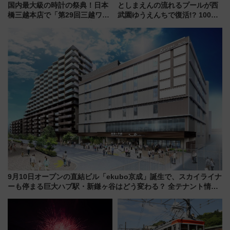
国内最大級の時計の祭典！日本
としまえんの流れるプールが西
橋三越本店で「第29回三越ワー
武園ゆうえんちで復活!? 100周
ルドウォッチフェア」開幕
年記念企画＆「春日のうん○スラ
【2026年8月5日～25日】
イダー」に注目 2026年夏は所
沢へ遊びに行こう
9月10日オープンの直結ビル「ekubo京成」誕生で、スカイライナ
ーも停まる巨大ハブ駅・新鎌ヶ谷はどう変わる？ 全テナント情報
も公開！