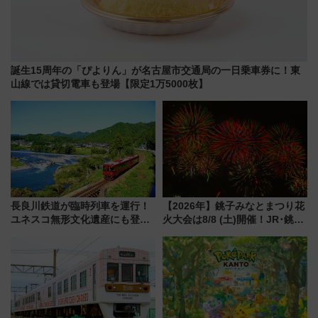
誕生15周年の「ぴよりん」が名古屋市交通局の一日乗車券に！東
山線では貸切電車も登場【限定1万5000枚】
長良川鉄道が臨時列車を運行！
【2026年】銚子みなとまつり花
ユネスコ無形文化遺産にも登録
火大会は8/8 (土)開催！JR･銚子
された「郡上おどり」楽しむ人
電鉄の臨時列車やアクセス情
に 乗車には予約が必要
報、利根川に咲く8,000発の大迫
力＆屋台を満喫