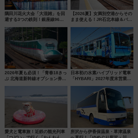
隅田川花火大会「大混雑」を回
【2026夏】女満別空港からその
避する3つの鉄則！銀座線96本
まま使える！JR石北本線＆バス
増発･浅草線臨時ダイヤ･スカイ
乗り放題「北見・網走周遊フリ
ツリー駅の規制まとめ 7/25開催
ーパス」でおトクに道東観光
（2026年）
（8/3発売）
2026年夏も必須！「青春18きっ
日本初の水素ハイブリッド電車
ぷ 北海道新幹線オプション券」
「HYBARI」2027年度末営業運
自動改札対応ルールと途中下車
転へ 鉄道・発電・まちづくり
の罠
で水素利活用が加速
愛犬と電車旅！近鉄の観光列車
所沢から伊香保温泉・草津温泉
「つどい」で行く「わんわん列
へ直行！「ゆめぐり所沢・川越