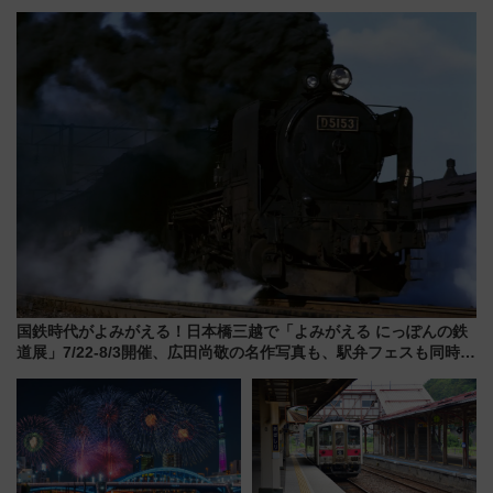
やエーゲ海の避暑リゾート 関
乗務員・車両計画作業を短縮へ
連検索数が前年比237％増、ナ
ショジオも認める『2026年に訪
れるべき世界の旅先』
国鉄時代がよみがえる！日本橋三越で「よみがえる にっぽんの鉄
道展」7/22-8/3開催、広田尚敬の名作写真も、駅弁フェスも同時開
催！