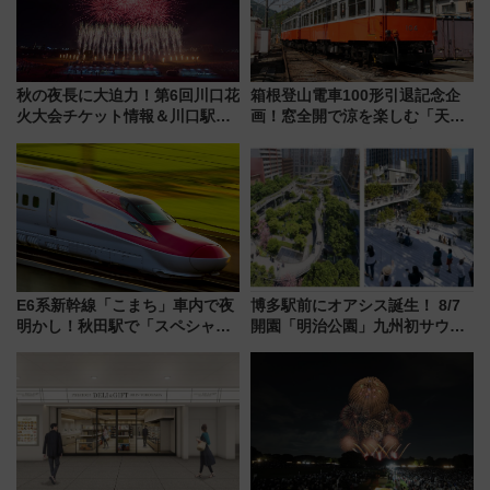
秋の夜長に大迫力！第6回川口花
箱根登山電車100形引退記念企
火大会チケット情報＆川口駅か
画！窓全開で涼を楽しむ「天然
らのアクセスガイド
クーラー体験号」と限定鉄コレ
発売
E6系新幹線「こまち」車内で夜
博多駅前にオアシス誕生！ 8/7
明かし！秋田駅で「スペシャル
開園「明治公園」九州初サウナ
ナイト」8月開催、料金や予約方
TOTOPAや日本一のピザなど絶
法は？
品グルメ登場で駅前の過ごし方
はどう変わる？