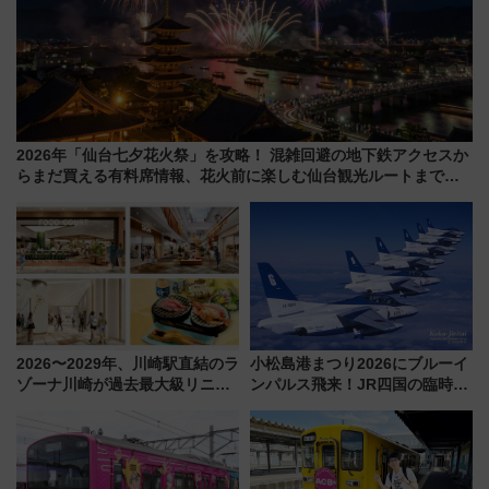
2026年「仙台七夕花火祭」を攻略！ 混雑回避の地下鉄アクセスか
らまだ買える有料席情報、花火前に楽しむ仙台観光ルートまで解
説！
2026〜2029年、川崎駅直結のラ
小松島港まつり2026にブルーイ
ゾーナ川崎が過去最大級リニュ
ンパルス飛来！JR四国の臨時ダ
ーアル！ フードコート拡大など
イヤや駐車場予約を徹底解説
「いつから何が変わるか」徹底
解説！