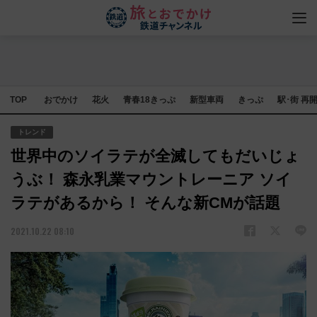
TOP
おでかけ
花火
青春18きっぷ
新型車両
きっぷ
駅･街 再
トレンド
世界中のソイラテが全滅してもだいじょ
うぶ！ 森永乳業マウントレーニア ソイ
ラテがあるから！ そんな新CMが話題
2021.10.22 08:10