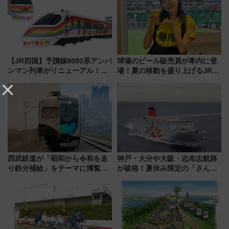
どに【JR東日本】
【JR四国】予讃線8000系アンパ
球場のビール販売員が車内に登
ンマン列車がリニューアル！内
場！夏の移動を盛り上げるJR九
外装デザイン公開 デビューは
州「ビール新幹線」7月31日・8
今年12月
月7日限定 ソフトバンクホーク
スとコラボ
西武鉄道が「昭和から令和を走
神戸・大分や大阪・志布志航路
り鉄分補給」をテーマに博覧会
が破格！夏休み限定の「さんふ
を実施！くすのきホールで8月
らわあスペシャルセール」スタ
14日から 新車両「トキイロ」体
ート 夕朝食ビュッフェ付きで
験ブースも アクセスや申込方法
快適な船旅はいかが？
を解説