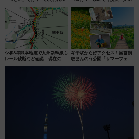
車」第5弾！海辺のBBQも楽し
号」で群馬の温泉旅をもっと気
める日帰りツアー
軽に 運行ダイヤ・運賃を解説
令和8年熊本地震で九州新幹線も
琴平駅から好アクセス！国営讃
レール破断など確認 現在の運
岐まんのう公園「サマーフェス
転見合わせ状況と交通網への影
タ」コキアに、ひまわりに、カ
響
ブトムシに楽しいがいっぱい