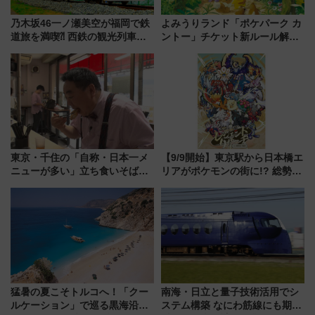
乃木坂46一ノ瀬美空が福岡で鉄
よみうりランド「ポケパーク カ
道旅を満喫⁈ 西鉄の観光列車
ントー」チケット新ルール解
「THE RAIL KITCHEN
説！購入制限の緩和と入場時の
CHIKUGO」で巡る福岡･太宰
本人確認が11月スタート
府･柳川の旅！YouTubeが公開
に
東京・千住の「自称・日本一メ
【9/9開始】東京駅から日本橋エ
ニューが多い」立ち食いそば屋
リアがポケモンの街に!? 総勢
とは？ ＢＳ日テレ『ドランク塚
100匹以上が出現「レジェンド
地のふらっと立ち食いそば』
リサーチ」本格謎解き・グッズ
7/27夜10時～放送
情報まとめ
猛暑の夏こそトルコへ！「クー
南海・日立と量子技術活用でシ
ルケーション」で巡る黒海沿岸
ステム構築 なにわ筋線にも期待