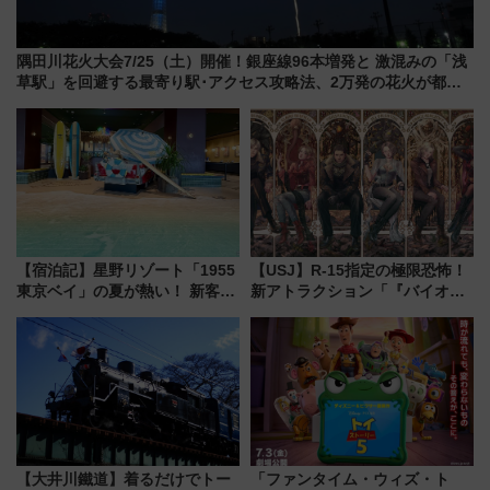
隅田川花火大会7/25（土）開催！銀座線96本増発と 激混みの「浅
草駅」を回避する最寄り駅･アクセス攻略法、2万発の花火が都心
の夜に！
【宿泊記】星野リゾート「1955
【USJ】R-15指定の極限恐怖！
東京ベイ」の夏が熱い！ 新客室
新アトラクション「『バイオハ
「50sスターダムルーム」とア
ザード レクイエム』 ザ・ダイ
メリカングルメ＆絶品スイーツ
ブ」今秋登場 ―予測不能の恐
を満喫（千葉県浦安市）
怖に泣き叫べ―
【大井川鐵道】着るだけでトー
「ファンタイム・ウィズ・ト