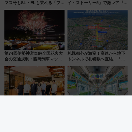
マス号もSL・ELも乗れる「フリ
イ・ストーリー5」で激レア『ロ
ーきっぷTシャツ」8月6日より
ルカナ』カードをゲット！最新
受注販売
デコレーションも徹底解説
第74回伊勢神宮奉納全国花火大
札幌都心が激変！高速から地下
会の交通規制・臨時列車マッ
トンネルで札幌駅へ直結、「創
プ！JR東海・近鉄で快適にアク
成川通都心アクセス道路」が7月
セス
から本格着工、延長4.8km整備
事業の全貌
有楽町線延伸の新駅（仮称）千
東急「GREEN×EXPO 2027」ラ
石に「ダンデライオン・チョコ
ッピング特別列車が7/14～東
レート」が出店！ 東京メトロが
横・田園都市・目黒線でデビュ
1億円出資で挑む新時代のまちづ
ー！ 注目の編成やデザインまと