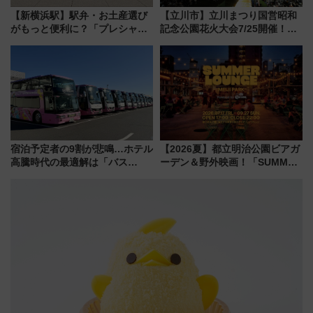
【新横浜駅】駅弁・お土産選び
【立川市】立川まつり国営昭和
がもっと便利に？「プレシャス
記念公園花火大会7/25開催！
デリ＆ギフト新横浜」がオープ
5000発の花火が夜を彩る 今年は
ン 場所や営業時間・限定弁当
混雑に要注意、その理由は
を紹介
宿泊予定者の9割が悲鳴…ホテル
【2026夏】都立明治公園ビアガ
高騰時代の最適解は「バス
ーデン＆野外映画！「SUMMER
泊」!? WILLER最新調査で判明
LOUNGE」のアクセスと上映ス
した、推し活遠征や観光時のリ
ケジュール 夜風とビール、映画
アルな懐事情
を満喫！