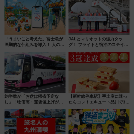
「うまいこと考えた」富士急が
JALとマリオットの強力タッ
画期的な仕組みを導入！ 人のか
グ！ フライトと宿泊のステイタ
わりにスマホが並ぶ「分身く
スマッチでFLY ON ポイントや
ん」始動
上級会員資格を効率よく獲得す
る方法を解説
約半数が「お盆は帰省予定な
【新幹線停車駅】手土産に迷っ
し」！物価高・運賃値上げが財
たらコレ！エキュート品川で3年
布を直撃、往復1万円以内なら帰
連続売上1位を獲得した定番手土
りたいけど……【WILLER お盆
産スイーツとは？
帰省動向調査】