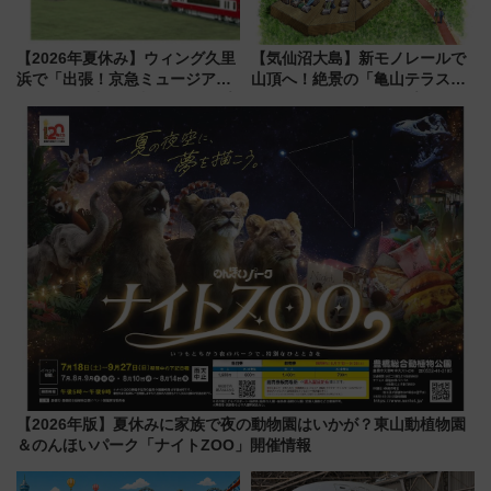
【2026年夏休み】ウィング久里
【気仙沼大島】新モノレールで
浜で「出張！京急ミュージア
山頂へ！絶景の「亀山テラス
ム」開催！入場無料でスタンプ
360°」が7月19日オープン、休
ラリーや子ども制服撮影も
暇村のお得な日帰りプランも登
場
【2026年版】夏休みに家族で夜の動物園はいかが？東山動植物園
＆のんほいパーク「ナイトZOO」開催情報