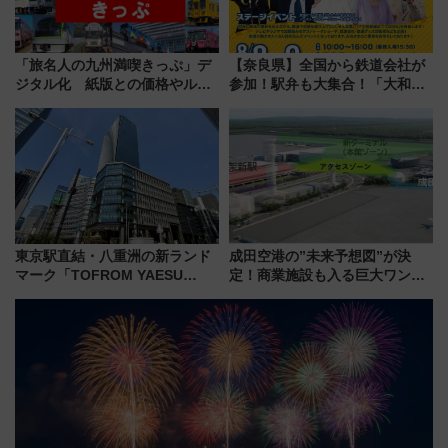
「旅名人の九州満喫きっぷ」デ
【奈良県】全国から鉄道会社が
ジタル化 紙版との価格やルー
参加！駅弁も大集合！「大和鉄
ルの違いを解説
道まつり2026」が8月8日・9日
に開催決定
東京駅直結・八重洲の新ランド
成田空港の”未来予想図”が決
マーク「TOFROM YAESU
定！商業施設も入る巨大ワンタ
TOWER」9/10開業！ 雨に濡れ
ーミナル、京成の高架新駅整備
ないバスターミナル直結でスキ
で新型特急が品川･羽田とを結
マ時間が充実
ぶ！ JR空港駅は2面3線化！