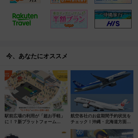
今、あなたにオススメ
駅前広場の利用が「超お手軽」
航空各社のお盆期間予約状況を
に！？新プラットフォーム
チェック！沖縄・北海道方面は
「HirakeBA」8月3日始動、ス
予約急増中、いまから狙うべき
マホで簡単申請 物販や演奏会な
日は？