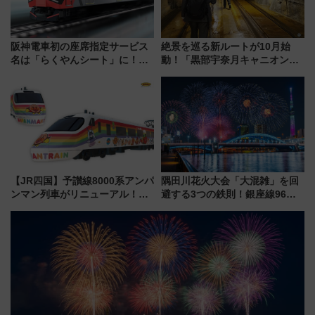
阪神電車初の座席指定サービス
絶景を巡る新ルートが10月始
名は「らくやんシート」に！新
動！「黒部宇奈月キャニオンル
型3000系で大阪梅田～山陽姫路
ート」と旅の拠点「欅平ラウン
を快適移動
ジ」がオープン
【JR四国】予讃線8000系アンパ
隅田川花火大会「大混雑」を回
ンマン列車がリニューアル！内
避する3つの鉄則！銀座線96本
外装デザイン公開 デビューは
増発･浅草線臨時ダイヤ･スカイ
今年12月
ツリー駅の規制まとめ 7/25開催
（2026年）