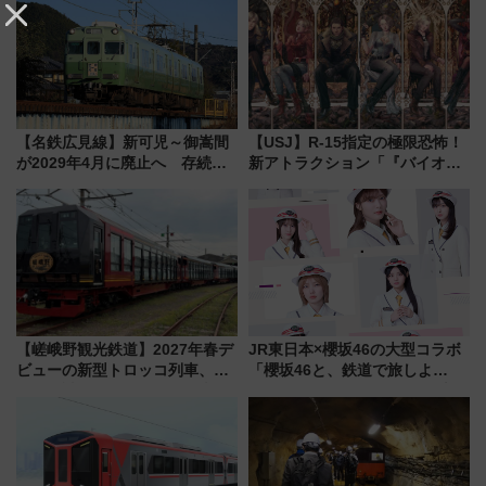
【名鉄広見線】新可児～御嵩間
【USJ】R-15指定の極限恐怖！
が2029年4月に廃止へ 存続協
新アトラクション「『バイオハ
議終了で100年の歴史に幕
ザード レクイエム』 ザ・ダイ
ブ」今秋登場 ―予測不能の恐
怖に泣き叫べ―
【嵯峨野観光鉄道】2027年春デ
JR東日本×櫻坂46の大型コラボ
ビューの新型トロッコ列車、い
「櫻坂46と、鉄道で旅しよ
よいよ試運転開始へ！現行車両
う。」が7月20日より始動！新
は2026年で引退
潟・長野・庄内へ