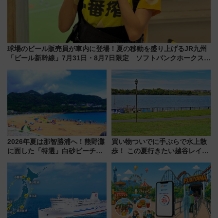
球場のビール販売員が車内に登場！夏の移動を盛り上げるJR九州
「ビール新幹線」7月31日・8月7日限定 ソフトバンクホークスと
コラボ
2026年夏は那智勝浦へ！熊野灘
買い物ついでに手ぶらで水上散
に面した「特選」白砂ビーチは
歩！ この夏行きたい越谷レイク
必見 「第17回那智勝浦町花火大
タウンの新たな水辺の憩いエリ
会」は8月11日開催！
ア「LAKESIDE PARK」（埼玉
県越谷市）