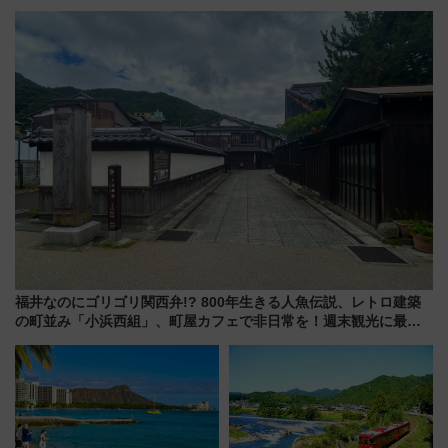
古式サウナ「石風呂」を大解剖
ル高知」が8月開業
宿泊料金・アクセスは？（2026
年7月23日開業）
福井なのにゴリゴリ関西弁!? 800年生きる人魚伝説、レトロ建築
の町並み「小浜西組」、町屋カフェで非日常を！週末観光に最適
な小浜の歩き方