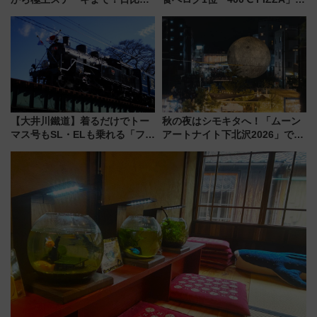
公園で「んめぇ青森フェス」と
博多駅すぐの明治公園に8/7オー
人気フードフェス「肉祭」が同
プン。もつ鍋風など限定メニュ
時開催に！
ーも
【大井川鐵道】着るだけでトー
秋の夜はシモキタへ！「ムーン
マス号もSL・ELも乗れる「フリ
アートナイト下北沢2026」でイ
ーきっぷTシャツ」8月6日より
マーシブシアターやアート巡り
受注販売
を満喫しよう