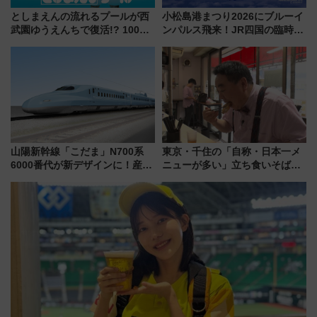
としまえんの流れるプールが西
小松島港まつり2026にブルーイ
武園ゆうえんちで復活!? 100周
ンパルス飛来！JR四国の臨時ダ
年記念企画＆「春日のうん○スラ
イヤや駐車場予約を徹底解説
イダー」に注目 2026年夏は所
沢へ遊びに行こう
山陽新幹線「こだま」N700系
東京・千住の「自称・日本一メ
6000番代が新デザインに！産学
ニューが多い」立ち食いそば屋
連携で描く瀬戸内の波模様 運
とは？ ＢＳ日テレ『ドランク塚
用は今冬から
地のふらっと立ち食いそば』
7/27夜10時～放送