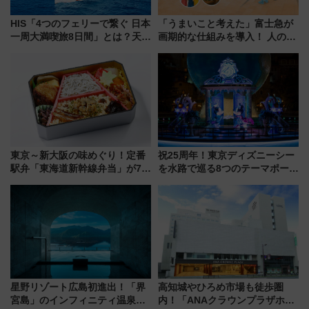
HIS「4つのフェリーで繋ぐ 日本
「うまいこと考えた」富士急が
一周大満喫旅8日間」とは？天橋
画期的な仕組みを導入！ 人のか
立・小樽・日光東照宮など全国
わりにスマホが並ぶ「分身く
の絶景＆限定グルメを網羅！煩
ん」始動
雑な手続きも不要でお手軽に楽
しめるプランが登場
東京～新大阪の味めぐり！定番
祝25周年！東京ディズニーシー
駅弁「東海道新幹線弁当」が7月
を水路で巡る8つのテーマポート
21日にリニューアル発売
と限定デコレーションを解説
星野リゾート広島初進出！「界
高知城やひろめ市場も徒歩圏
宮島」のインフィニティ温泉と
内！「ANAクラウンプラザホテ