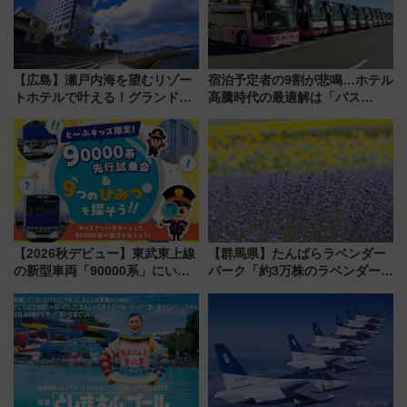
【広島】瀬戸内海を望むリゾー
宿泊予定者の9割が悲鳴…ホテル
トホテルで叶える！グランドプ
高騰時代の最適解は「バス
リンスホテル広島のフォトウエ
泊」!? WILLER最新調査で判明
ディング＆カジュアルパーティ
した、推し活遠征や観光時のリ
ープラン
アルな懐事情
【2026秋デビュー】東武東上線
【群馬県】たんばらラベンダー
の新型車両「90000系」にいち
パーク「約3万株のラベンダー」
早く乗れる！ 8/11開催の小学生
が見頃！新幹線＆無料送迎バス
向け先行試乗会でキッズアンバ
で都心から約1時間半で夏の絶景
サダーになろう
を！