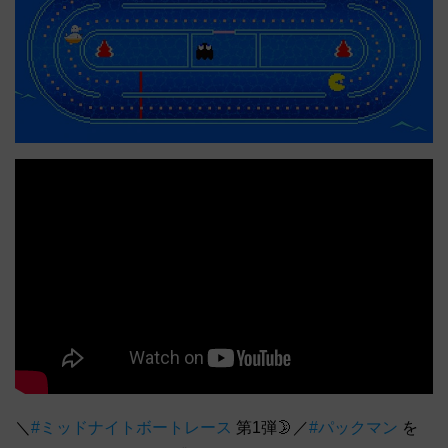
＼
#ミッドナイトボートレース
第1弾🌛／
#パックマン
を