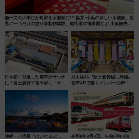
無一文の大学生が町家を水族館に!? 福井･小浜の珍しい水族館、世
界に一つだけの塗り箸制作体験、鯖街道の御食国など 小浜観光レ
ポ 第2弾
日本初！引退した電車がサウナ
乃木坂46〝駅と新幹線に降臨〟
に！富士急行下吉田駅に「サ電
音声ARで響くメンバーの声「真
（SADEN）」2026年12月開
夏の全国ツアー2026」
業 行き交う電車の音や振動を
感じながら「ととのう」新感覚
沖縄・小浜島「はいむるぶし」
令和8年8月8日、午前8時8分8