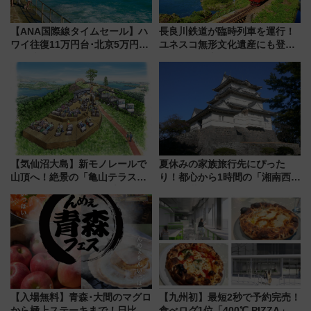
【ANA国際線タイムセール】ハ
長良川鉄道が臨時列車を運行！
ワイ往復11万円台･北京5万円台
ユネスコ無形文化遺産にも登録
～、憧れのビジネスクラスも！
された「郡上おどり」楽しむ人
来春のGW旅行まで狙える激ア
に 乗車には予約が必要
ツ路線まとめ（8/10まで）
【気仙沼大島】新モノレールで
夏休みの家族旅行先にぴった
山頂へ！絶景の「亀山テラス
り！都心から1時間の「湘南西エ
360°」が7月19日オープン、休
リア」満喫ガイド 鎌倉・江の
暇村のお得な日帰りプランも登
島とは異なる魅力を持つ今夏の
場
注目スポット
【入場無料】青森･大間のマグロ
【九州初】最短2秒で予約完売！
から極上ステーキまで！日比谷
食べログ1位「400℃ PIZZA」が