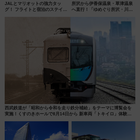
JALとマリオットの強力タッ
所沢から伊香保温泉・草津温泉
グ！ フライトと宿泊のステイタ
へ直行！「ゆめぐり所沢・川越
スマッチでFLY ON ポイントや
号」で群馬の温泉旅をもっと気
上級会員資格を効率よく獲得す
軽に 運行ダイヤ・運賃を解説
る方法を解説
西武鉄道が「昭和から令和を走り鉄分補給」をテーマに博覧会を
実施！くすのきホールで8月14日から 新車両「トキイロ」体験ブ
ースも アクセスや申込方法を解説