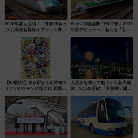
2026年夏も必須！「青春18きっ
East-iの後継機「E927形」2029
ぷ 北海道新幹線オプション券」
年度デビューへ！新たな「新幹
自動改札対応ルールと途中下車
線専用検測車」の性能を徹底解
の罠
説【JR東日本】
【9/9開始】東京駅から日本橋エ
人混みを避けて船上から花火鑑
リアがポケモンの街に!? 総勢
賞！27,500円の「直前割」隅田
100匹以上が出現「レジェンド
川花火クルーズはデパ地下グル
リサーチ」本格謎解き・グッズ
メも持ち込みOK
情報まとめ