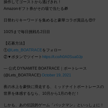
操作してゴーストから逃げきれ！
Amazonギフト券がその場で当たる🎁
日替わりキーワードを集めると豪華コラボ賞品も😍⁉️
10/25まで毎日挑戦💪2日目
【応募方法】
①
@Lets_BOATRACE
をフォロー
②▼ボタンでツイート
https://t.co/h0A0Sua0Jp
— 公式 DYNAMITE BOATRACE｜ボートレース
(@Lets_BOATRACE)
October 19, 2021
夜の水上を豪快に滑走する、ミッドナイトボートレースの
世界を体感するなら、10月から1月の冬だ！
しかも、あの伝説的ゲーム「パックマン」といっしょに！