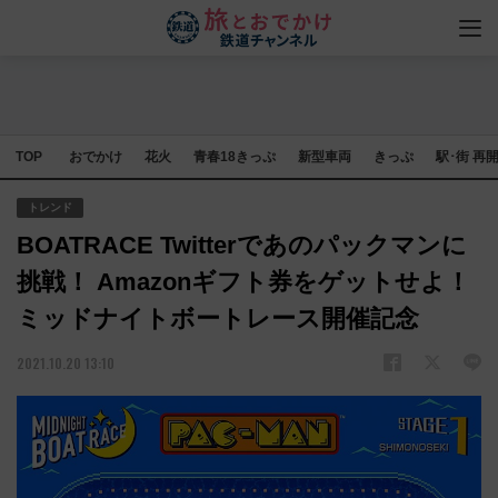
TOP
おでかけ
花火
青春18きっぷ
新型車両
きっぷ
駅･街 再
トレンド
BOATRACE Twitterであのパックマンに
挑戦！ Amazonギフト券をゲットせよ！
ミッドナイトボートレース開催記念
2021.10.20 13:10