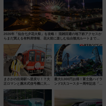
2026年「仙台七夕花火祭」を攻略！ 混雑回避の地下鉄アクセスか
らまだ買える有料席情報、花火前に楽しむ仙台観光ルートまで解
説！
まさかの出発駅へ逆戻り！？大
最大3,000円お得！富士急ハイラ
正ロマンと腕木式信号機に大興
ンド3大コースター周年記念「ト
奮「新・鉄道ひとり旅」277回
リプルワンデイパス」で優先乗
目の舞台は岐阜県の「明知鉄
車を満喫
道」