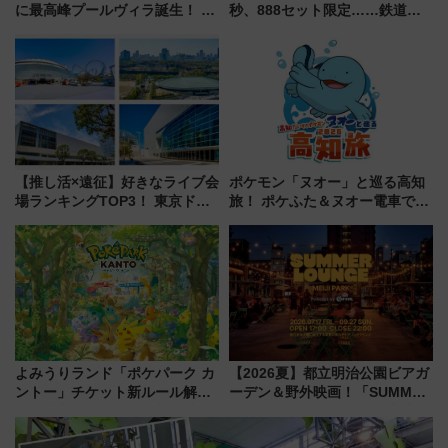
に最高峰プールヴィラ誕生！ 石
秒、888セット限定……鉄道各
垣島から船で向かう究極のご褒
社の「8・8・8」な記念きっぷ
美旅「何もしない贅沢」を体験
たち
してみない？
【推し活×遠征】好きなライブ会
ポケモン「ヌオー」と巡る高知
場ランキングTOP3！ 東京ドー
旅！ ポケふた＆ヌオー電車で楽
ムや大阪城ホールが選ばれる理
しむ鉄道スタンプラリーで土佐
由と交通アクセス術、ライブ会
路の絶景と絶品グルメを満喫！
場に何を求める？
（7月18日スタート）
よみうりランド「ポケパーク カ
【2026夏】都立明治公園ビアガ
ントー」チケット新ルール解
ーデン＆野外映画！「SUMMER
説！購入制限の緩和と入場時の
LOUNGE」のアクセスと上映ス
本人確認が11月スタート
ケジュール 夜風とビール、映画