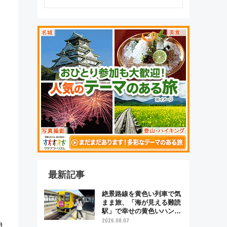
最新記事
絶景路線を黄色い列車で気
まま旅、「海が見える難読
駅」で幸せの黄色いハンカ
チに願いを 「新・鉄道ひ
2026.08.07
間