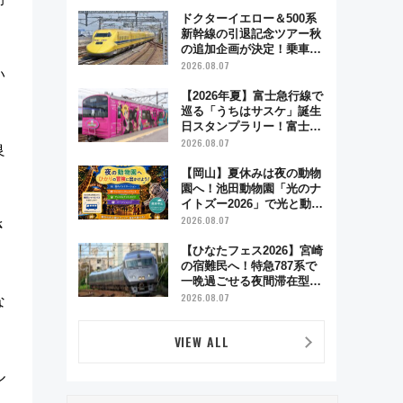
とり旅」279回目の舞台は
「島原鉄道」
ドクターイエロー＆500系
新幹線の引退記念ツアー秋
の追加企画が決定！乗車体
験やグッズ・ホテル情報ま
2026.08.07
い
とめ
【2026年夏】富士急行線で
巡る「うちはサスケ」誕生
日スタンプラリー！富士急
ハイランド限定グルメ＆グ
2026.08.07
良
ッズ徹底ガイド
【岡山】夏休みは夜の動物
園へ！池田動物園「光のナ
イトズー2026」で光と動物
が彩る特別な夜
2026.08.07
さ
【ひなたフェス2026】宮崎
の宿難民へ！特急787系で
一晩過ごせる夜間滞在型イ
ベント「スワローおひさ
2026.08.07
な
ま」が救世主に？
VIEW ALL
ル