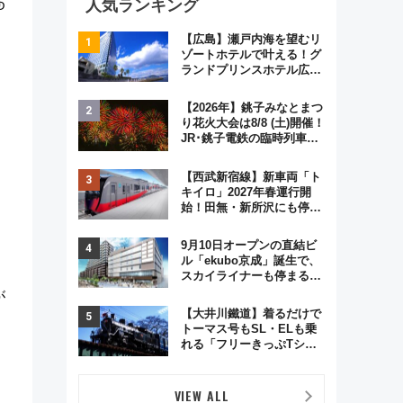
人気ランキング
ゆ
【広島】瀬戸内海を望むリ
ゾートホテルで叶える！グ
ランドプリンスホテル広島
のフォトウエディング＆カ
ジュアルパーティープラン
【2026年】銚子みなとまつ
り花火大会は8/8 (土)開催！
JR･銚子電鉄の臨時列車や
アクセス情報、利根川に咲
く8,000発の大迫力＆屋台
【西武新宿線】新車両「ト
を満喫
キイロ」2027年春運行開
始！田無・新所沢にも停
車 2028年春には「第2
弾」も
9月10日オープンの直結ビ
ル「ekubo京成」誕生で、
スカイライナーも停まる巨
大ハブ駅・新鎌ヶ谷はどう
が
変わる？ 全テナント情報も
【大井川鐵道】着るだけで
公開！
トーマス号もSL・ELも乗
れる「フリーきっぷTシャ
ツ」8月6日より受注販売
VIEW ALL