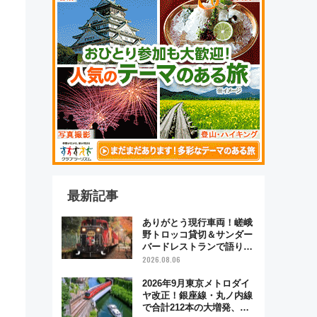
最新記事
ありがとう現行車両！嵯峨
野トロッコ貸切＆サンダー
バードレストランで語り合
う秋の京都 斉藤雪乃＆福
2026.08.06
原トシヒロと行く！9月13
日「京都の鉄道満喫ツア
2026年9月東京メトロダイ
ー」開催
ヤ改正！銀座線・丸ノ内線
で合計212本の大増発、混