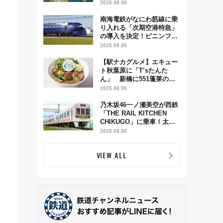
雑緩和に期待
2026.08.06
南海電鉄がなにわ筋線に乗
り入れる「次期空港特急」
の導入を決定！ピニンファ
リーナによる日本初の鉄道
2026.08.06
デザイン
【駅ナカグルメ】エキュー
ト秋葉原に「T’sたんた
ん」 新橋に551蓬莱の
DNAを継ぐ「東京豚饅」、
2026.08.06
オムライス専門店「肉とた
まご」新グルメ続々登場！
乃木坂46一ノ瀬美空が西鉄
【2026年8月】
「THE RAIL KITCHEN
CHIKUGO」に乗車！太宰
府･柳川を巡る福岡観光列
2026.08.06
車の魅力と予約攻略ガイド
VIEW ALL