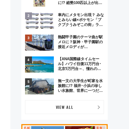
に!? 総勢100匹以上が出現
「レジェンドリサーチ」本
格謎解き・グッズ情報まと
。
車内にメタモン出現？ みな
め
とみらい線×ポケモン「ブ
クブクうみぞこの街」ラッ
ピング電車が運行開始に！
この夏は直通列車で横浜
熱闘甲子園のテーマ曲が駅
へ！
メロに？阪神・甲子園駅の
接近メロディが
Vaundy「かげろう」×向谷
実アレンジの特別仕様へ、
【ANA国際線タイムセー
8月5日始発から
ル】ハワイ往復11万円台･
北京5万円台～、憧れのビ
ジネスクラスも！来春の
GW旅行まで狙える激アツ
無一文の大学生が町家を水
路線まとめ（8/10まで）
族館に!? 福井･小浜の珍し
い水族館、世界に一つだけ
の塗り箸制作体験、鯖街道
の御食国など 小浜観光レポ
第2弾
VIEW ALL