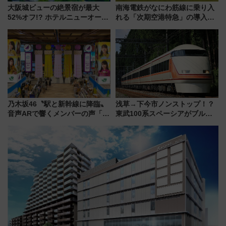
大阪城ビューの絶景宿が最大
南海電鉄がなにわ筋線に乗り入
52%オフ!? ホテルニューオータ
れる「次期空港特急」の導入を
ニ大阪の40周年「夏のタイムセ
決定！ピニンファリーナによる
ール」で秋の関西旅を豪華にす
日本初の鉄道デザイン
る方法（8月20日まで！）
乃木坂46〝駅と新幹線に降臨〟
浅草→下今市ノンストップ！？
音声ARで響くメンバーの声「真
東武100系スペーシアがブルー
夏の全国ツアー2026」
リボン賞35周年記念で「デビュ
ー当時の停車駅」を再現 運転
時刻や特急券の買い方を紹介