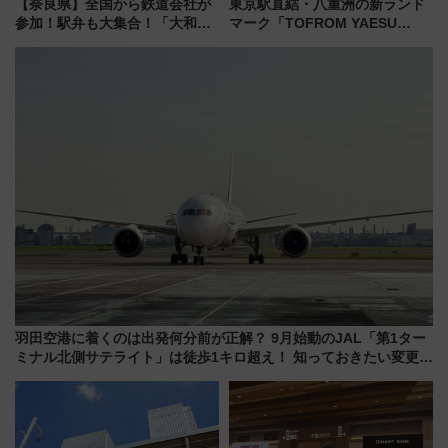
【奈良県】全国から鉄道会社が
東京駅直結・八重洲の新ランド
参加！駅弁も大集合！「大和鉄
マーク「TOFROM YAESU
道まつり2026」が8月8日・9日
TOWER」9/10開業！ 雨に濡れ
に開催決定
ないバスターミナル直結でスキ
マ時間が充実
羽田空港に着くのは出発何分前が正解？ 9月始動のJAL「第1ター
ミナル北側サテライト」は徒歩1キロ超え！ 知っておきたい変更点
まとめ