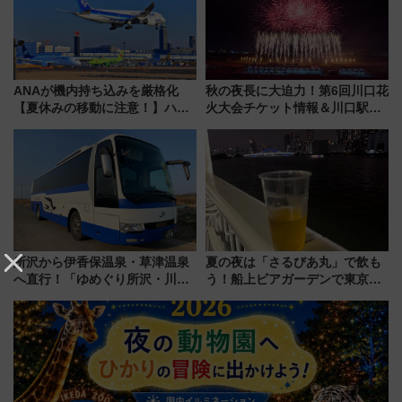
ANAが機内持ち込みを厳格化
秋の夜長に大迫力！第6回川口花
【夏休みの移動に注意！】ハン
火大会チケット情報＆川口駅か
ドバッグやPCケースも対象の
らのアクセスガイド
「身の回り品」新サイズ制限
(40×30×20cm)おさらい
所沢から伊香保温泉・草津温泉
夏の夜は「さるびあ丸」で飲も
へ直行！「ゆめぐり所沢・川越
う！船上ビアガーデンで東京湾
号」で群馬の温泉旅をもっと気
の夜景を眺めながら軽く一
軽に 運行ダイヤ・運賃を解説
杯……工場直送生ビールや島グ
ルメが美味い