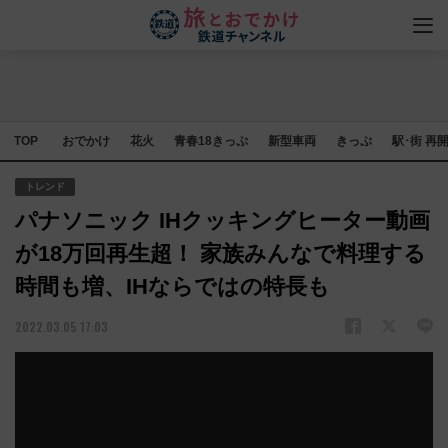
TOP
おでかけ
花火
青春18きっぷ
新型車両
きっぷ
駅･街 再
トレンド
パナソニック IHクッキングヒーター動画
が18万回再生超！ 家族みんなで料理する
時間も増、IHならではの特長も
2022.03.05 17:03