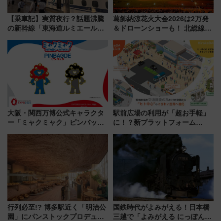
【乗車記】実質夜行？話題沸騰
葛飾納涼花火大会2026は2万発
の新幹線「東海道ルミエールエ
＆ドローンショーも！ 北総線を
クスプレス」に乗車してみた
使った穴場アクセスや臨時列
東京22時発、京都・新大阪に6
車、観覧スポット情報と周辺観
時台着 見どころは岐阜羽島の
光まとめ（7/28開催）
素晴らし過ぎる朝
大阪・関西万博公式キャラクタ
駅前広場の利用が「超お手軽」
ー「ミャクミャク」ピンバッジ
に！？新プラットフォーム
新登場！関西の駅構内などで7月
「HirakeBA」8月3日始動、ス
中旬発売
マホで簡単申請 物販や演奏会な
どに【JR東日本】
行列必至!? 博多駅近く「明治公
国鉄時代がよみがえる！日本橋
園」にパンストックプロデュー
三越で「よみがえる にっぽんの