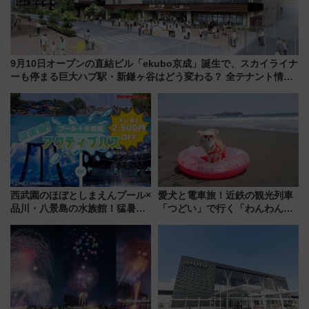
9月10日オープンの直結ビル「ekubo京成」誕生で、スカイライナ
ーも停まる巨大ハブ駅・新鎌ヶ谷はどう変わる？ 全テナント情報
も公開！
西武園のほぼとしまえんプール×
愛犬と電車旅！近鉄の観光列車
品川・八景島の水族館！猛暑を
「つどい」で行く「わんわん列
乗り切る「アクティブパス」で
車」第5弾！海辺のBBQも楽し
夏休みをお得に楽しむ！
める日帰りツアー