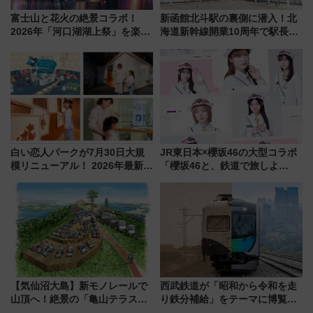
富士山と花火の絶景コラボ！
新函館北斗駅の裏側に潜入！北
2026年「河口湖湖上祭」を楽し
海道新幹線開業10周年で駅長
む完全ガイド＆鉄道アクセスの
室・地下通路など公開イベン
ススメ
ト 参加方法や体験内容を紹介
白い恋人パークが7月30日大規
JR東日本×櫻坂46の大型コラボ
模リニューアル！ 2026年最新の
「櫻坂46と、鉄道で旅しよ
新エリア・工場見学の見どころ
う。」が7月20日より始動！新
と料金・アクセスを徹底解説
潟・長野・庄内へ
（札幌市）
【気仙沼大島】新モノレールで
西武鉄道が「昭和から令和を走
山頂へ！絶景の「亀山テラス
り鉄分補給」をテーマに博覧会
360°」が7月19日オープン、休
を実施！くすのきホールで8月