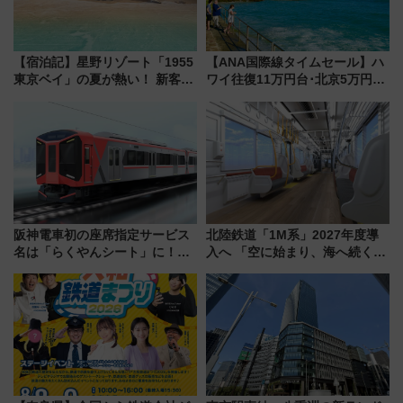
【宿泊記】星野リゾート「1955
【ANA国際線タイムセール】ハ
東京ベイ」の夏が熱い！ 新客室
ワイ往復11万円台･北京5万円台
「50sスターダムルーム」とア
～、憧れのビジネスクラスも！
メリカングルメ＆絶品スイーツ
来春のGW旅行まで狙える激ア
を満喫（千葉県浦安市）
ツ路線まとめ（8/10まで）
阪神電車初の座席指定サービス
北陸鉄道「1M系」2027年度導
名は「らくやんシート」に！新
入へ 「空に始まり、海へ続く」
型3000系で大阪梅田～山陽姫路
白山比咩神社をモチーフにした
を快適移動
神秘的なデザイン