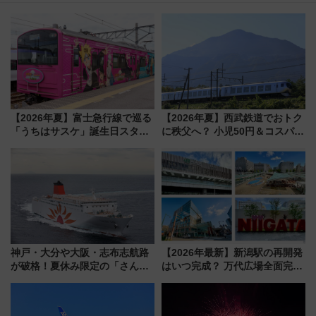
【2026年夏】富士急行線で巡る
【2026年夏】西武鉄道でおトク
「うちはサスケ」誕生日スタン
に秩父へ？ 小児50円＆コスパ最
プラリー！富士急ハイランド限
強きっぷで「安・近・短」な家
定グルメ＆グッズ徹底ガイド
族旅行！ 深夜の正丸トンネル探
検や特急ラビューも
神戸・大分や大阪・志布志航路
【2026年最新】新潟駅の再開発
が破格！夏休み限定の「さんふ
はいつ完成？ 万代広場全面完成
らわあスペシャルセール」スタ
から「にいがた2キロ」・古町再
ート 夕朝食ビュッフェ付きで
開発、バスタ新潟構想まで徹底
快適な船旅はいかが？
解説！