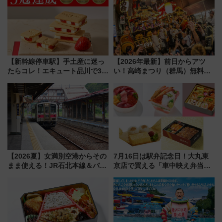
【新幹線停車駅】手土産に迷っ
【2026年最新】前日からアツ
たらコレ！エキュート品川で3年
い！高崎まつり（群馬）無料観
連続売上1位を獲得した定番手土
覧エリアから初開催100人みこ
産スイーツとは？
しまで
【2026夏】女満別空港からその
7月16日は駅弁記念日！大丸東
まま使える！JR石北本線＆バス
京店で買える「車中映え弁当」
乗り放題「北見・網走周遊フリ
フェア【2026年夏】
ーパス」でおトクに道東観光
（8/3発売）