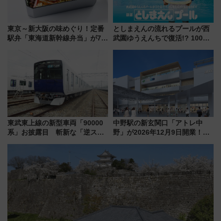
東京～新大阪の味めぐり！定番
としまえんの流れるプールが西
駅弁「東海道新幹線弁当」が7月
武園ゆうえんちで復活!? 100周
21日にリニューアル発売
年記念企画＆「春日のうん○スラ
イダー」に注目 2026年夏は所
沢へ遊びに行こう
東武東上線の新型車両「90000
中野駅の新玄関口「アトレ中
系」お披露目 斬新な「逆スラ
野」が2026年12月9日開業！新
ント式」の先頭形状と明るく開
改札直結で屋上BBQも楽しめる
放的な車内空間に注目、デビュ
注目スポット
ーは9月