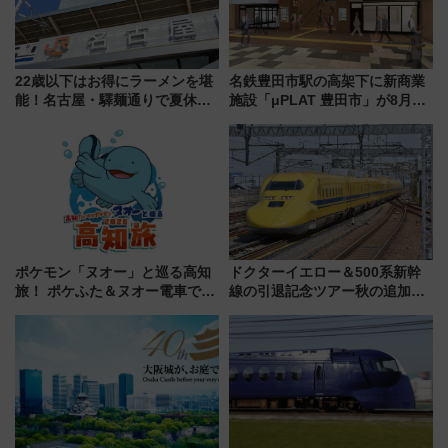
22歳以下はお得にラーメンを堪
名鉄豊田市駅の高架下に新商業
能！名古屋・驛麺通りで夏休み
施設「μPLAT 豊田市」が8月26
限定「U22応援割り」が7月21日
日開業！全8店舗が出店し街の新
よりスタート
たな玄関口へ
ポケモン「ヌオー」と巡る高知
ドクターイエロー＆500系新幹
旅！ ポケふた＆ヌオー電車で楽
線の引退記念ツアー秋の追加企
しむ鉄道スタンプラリーで土佐
画が決定！乗車体験やグッズ・
路の絶景と絶品グルメを満喫！
ホテル情報まとめ
（7月18日スタート）