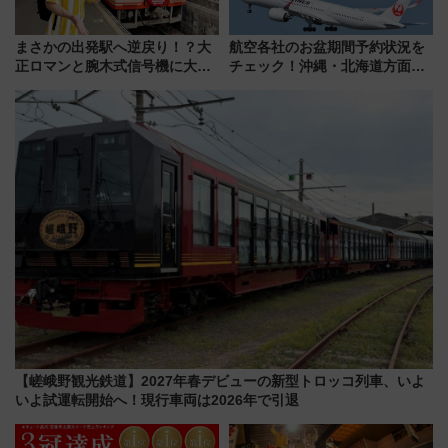
まさかの出発駅へ逆戻り！？大
航空各社のお盆期間予約状況を
正ロマンと腕木式信号機に大興
チェック！沖縄・北海道方面は
奮「新・鉄道ひとり旅」277回
予約急増中、いまから狙うべき
目の舞台は岐阜県の「明知鉄
日は？
道」
【嵯峨野観光鉄道】2027年春デビューの新型トロッコ列車、いよ
いよ試運転開始へ！現行車両は2026年で引退