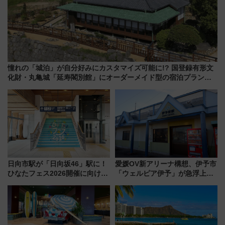
憧れの「城泊」が自分好みにカスタマイズ可能に!? 国登録有形文
化財・丸亀城「延寿閣別館」にオーダーメイド型の宿泊プランが
誕生！
日向市駅が「日向坂46」駅に！
愛媛OV新アリーナ構想、伊予市
ひなたフェス2026開催に向けJR
「ウェルピア伊予」が急浮上！
九州が記念きっぷや臨時列車で
サイボウズ青野社長の参加表明
全力応援 夜行列車「ドリーム
で探る鉄道アクセスの未来
おひさま号」も走る