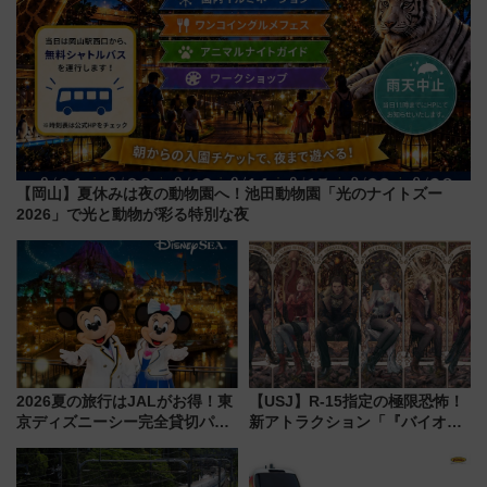
【岡山】夏休みは夜の動物園へ！池田動物園「光のナイトズー
2026」で光と動物が彩る特別な夜
2026夏の旅行はJALがお得！東
【USJ】R-15指定の極限恐怖！
京ディズニーシー完全貸切パー
新アトラクション「『バイオハ
ティー招待券が当たるキャンペ
ザード レクイエム』 ザ・ダイ
ーン始まる 条件は「夏の国内
ブ」今秋登場 ―予測不能の恐
線に2回搭乗」
怖に泣き叫べ―