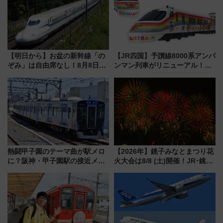
【明日から】お盆の新幹線「の
【JR四国】予讃線8000系アンパ
ぞみ」は自由席なし！8月8日午
ンマン列車がリニューアル！内
前はほぼ満席…でも数時間ズラ
外装デザイン公開 デビューは
せば空きが見つかることも 混
今年12月
雑避ける「空席」探しのコツ
熱闘甲子園のテーマ曲が駅メロ
【2026年】銚子みなとまつり花
に？阪神・甲子園駅の接近メロ
火大会は8/8 (土)開催！JR･銚子
ディがVaundy「かげろう」×向
電鉄の臨時列車やアクセス情
谷実アレンジの特別仕様へ、8月
報、利根川に咲く8,000発の大迫
5日始発から
力＆屋台を満喫