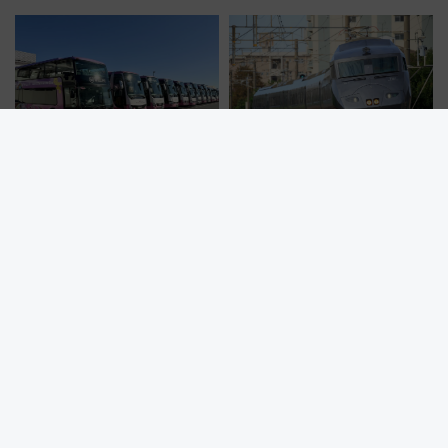
スの新業態『Land Bageri』8/7
鉄道展」7/22-8/3開催、広田尚
オープン 秋からはビストロ営業
敬の名作写真も、駅弁フェスも
も！
同時開催！
【2026年夏】推し活の遠征費を
【ひなたフェス2026】宮崎の宿
劇的節約！？WILLER高速バス
難民へ！特急787系で一晩過ご
「1km5円セール」やワンコイン
せる夜間滞在型イベント「スワ
温泉の最強ルート 予約期間・
ローおひさま」が救世主に？
対象路線まとめ