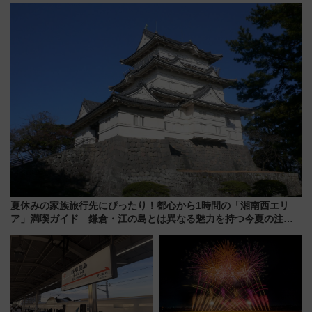
暇村のお得な日帰りプランも登
14日から 新車両「トキイロ」体
場
験ブースも アクセスや申込方法
を解説
夏休みの家族旅行先にぴったり！都心から1時間の「湘南西エリ
ア」満喫ガイド 鎌倉・江の島とは異なる魅力を持つ今夏の注目
スポット