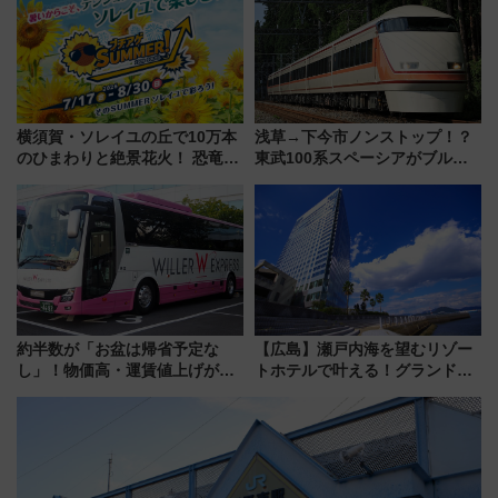
ショジオも認める『2026年に訪
れるべき世界の旅先』
横須賀・ソレイユの丘で10万本
浅草→下今市ノンストップ！？
のひまわりと絶景花火！ 恐竜や
東武100系スペーシアがブルー
ドッグプールなど三浦半島の日
リボン賞35周年記念で「デビュ
帰りお出かけ最新情報（2026年
ー当時の停車駅」を再現 運転
7月17日～開催）
時刻や特急券の買い方を紹介
約半数が「お盆は帰省予定な
【広島】瀬戸内海を望むリゾー
し」！物価高・運賃値上げが財
トホテルで叶える！グランドプ
布を直撃、往復1万円以内なら帰
リンスホテル広島のフォトウエ
りたいけど……【WILLER お盆
ディング＆カジュアルパーティ
帰省動向調査】
ープラン