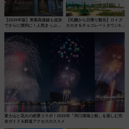
【2026年版】東葉高速線も追加
【札幌から日帰り観光】ロイズ
でさらに便利に！人気きっぷ
カカオ＆チョコレートタウン3周
「サンキューちばフリーパス」
年！ 9月は入場料半額やチョコ
今年も発売 秋・早春に千葉県を
詰め放題を開催、ロイズタウン
巡るなら使い勝手・コスパ抜群
駅からのアクセスも
富士山と花火の絶景コラボ！2026年「河口湖湖上祭」を楽しむ完
全ガイド＆鉄道アクセスのススメ