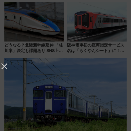
が見頃！新幹線＆無料送迎バス
212本の大増発、混雑緩和に期
で都心から約1時間半で夏の絶景
待
を！
どうなる？北陸新幹線延伸 「桂
阪神電車初の座席指定サービス
川案」決定も課題あり SNS上の
名は「らくやんシート」に！新
声は
型3000系で大阪梅田～山陽姫路
を快適移動