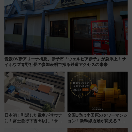
愛媛OV新アリーナ構想、伊予市「ウェルピア伊予」が急浮上！サ
イボウズ青野社長の参加表明で探る鉄道アクセスの未来
日本初！引退した電車がサウナ
全国1位は小田原のタワーマンシ
に！富士急行下吉田駅に「サ電
ョン！新幹線通勤が変える？
（SADEN）」2026年12月開
「住みたい街」の最新トレンド