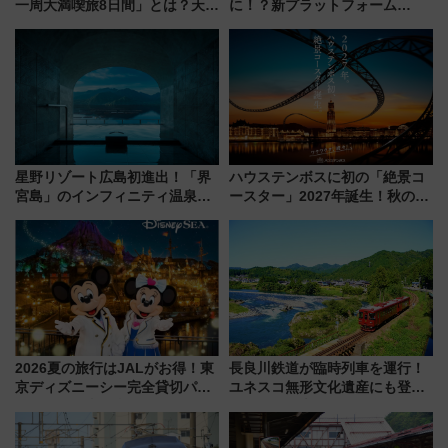
一周大満喫旅8日間」とは？天橋
に！？新プラットフォーム
立・小樽・日光東照宮など全国
「HirakeBA」8月3日始動、ス
の絶景＆限定グルメを網羅！煩
マホで簡単申請 物販や演奏会な
雑な手続きも不要でお手軽に楽
どに【JR東日本】
しめるプランが登場
星野リゾート広島初進出！「界
ハウステンボスに初の「絶景コ
宮島」のインフィニティ温泉と
ースター」2027年誕生！秋の
古式サウナ「石風呂」を大解剖
「すんごいハロウィン」見どこ
宿泊料金・アクセスは？（2026
ろも一挙紹介
年7月23日開業）
2026夏の旅行はJALがお得！東
長良川鉄道が臨時列車を運行！
京ディズニーシー完全貸切パー
ユネスコ無形文化遺産にも登録
ティー招待券が当たるキャンペ
された「郡上おどり」楽しむ人
ーン始まる 条件は「夏の国内
に 乗車には予約が必要
線に2回搭乗」