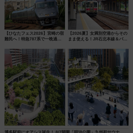
【ひなたフェス2026】宮崎の宿
【2026夏】女満別空港からその
難民へ！特急787系で一晩過ご
まま使える！JR石北本線＆バス
せる夜間滞在型イベント「スワ
乗り放題「北見・網走周遊フリ
ローおひさま」が救世主に？
ーパス」でおトクに道東観光
（8/3発売）
博多駅前にオアシス誕生！ 8/7開園「明治公園」九州初サウナ