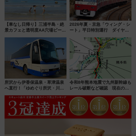
【車なし日帰り】三浦半島・絶
2026年夏・京急「ウィング・シ
景カフェと透明度AA穴場ビーチ
ート」平日特別運行 ダイヤ・
を巡る！ おトクな電車きっぷ活
乗車方法を解説！2階建てバスや
用してストレスフリー旅へ行こ
三浦海岸を堪能できるお出かけ
う！
プランもご紹介
所沢から伊香保温泉・草津温泉
令和8年熊本地震で九州新幹線も
へ直行！「ゆめぐり所沢・川越
レール破断など確認 現在の運
号」で群馬の温泉旅をもっと気
転見合わせ状況と交通網への影
軽に 運行ダイヤ・運賃を解説
響