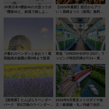
JR東日本×櫻坂46の大型コラボ
【2026年最新】前日からアツ
「櫻坂46と、鉄道で旅しよ
い！高崎まつり（群馬）無料観
う。」が7月20日より始動！新
覧エリアから初開催100人みこ
潟・長野・庄内へ
しまで
夕暮れのペンギンと会おう！葛
東急「GREEN×EXPO 2027」ラ
西臨海水族園が夜8時まで延長
ッピング特別列車が7/14～東
横・田園都市・目黒線でデビュ
ー！ 注目の編成やデザインまと
め
【群馬県】たんばらラベンダー
2026年9月東京メトロダイヤ改
パーク「約3万株のラベンダー」
正！銀座線・丸ノ内線で合計