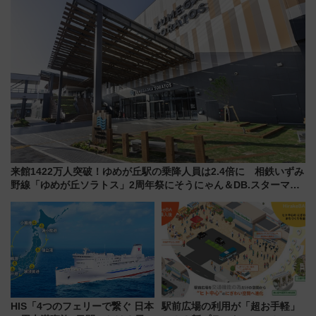
【2026年8月】
来館1422万人突破！ゆめが丘駅の乗降人員は2.4倍に 相鉄いずみ
野線「ゆめが丘ソラトス」2周年祭にそうにゃん＆DB.スターマン
が登場
HIS「4つのフェリーで繋ぐ 日本
駅前広場の利用が「超お手軽」