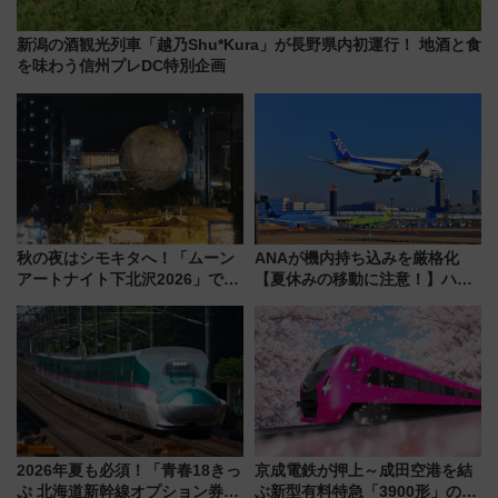
新潟の酒観光列車「越乃Shu*Kura」が長野県内初運行！ 地酒と食
を味わう信州プレDC特別企画
秋の夜はシモキタへ！「ムーン
ANAが機内持ち込みを厳格化
アートナイト下北沢2026」でイ
【夏休みの移動に注意！】ハン
マーシブシアターやアート巡り
ドバッグやPCケースも対象の
を満喫しよう
「身の回り品」新サイズ制限
(40×30×20cm)おさらい
2026年夏も必須！「青春18きっ
京成電鉄が押上～成田空港を結
ぷ 北海道新幹線オプション券」
ぶ新型有料特急「3900形」のコ