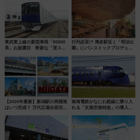
業 行き交う電車の音や振動を
【新築マンション人気ランキン
感じながら「ととのう」新感覚
グ】
東武東上線の新型車両「90000
行列必至!? 博多駅近く「明治公
系」お披露目 斬新な「逆スラ
園」にパンストックプロデュー
ント式」の先頭形状と明るく開
スの新業態『Land Bageri』8/7
放的な車内空間に注目、デビュ
オープン 秋からはビストロ営業
ーは9月
も！
【2026年最新】新潟駅の再開発
南海電鉄がなにわ筋線に乗り入
はいつ完成？ 万代広場全面完成
れる「次期空港特急」の導入を
から「にいがた2キロ」・古町再
決定！ピニンファリーナによる
開発、バスタ新潟構想まで徹底
日本初の鉄道デザイン
解説！