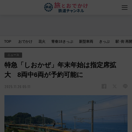
TOP
おでかけ
花火
青春18きっぷ
新型車両
きっぷ
駅･街 再
ニュース
特急「しおかぜ」年末年始は指定席拡
大 8両中6両が予約可能に
2025.11.26 05:11