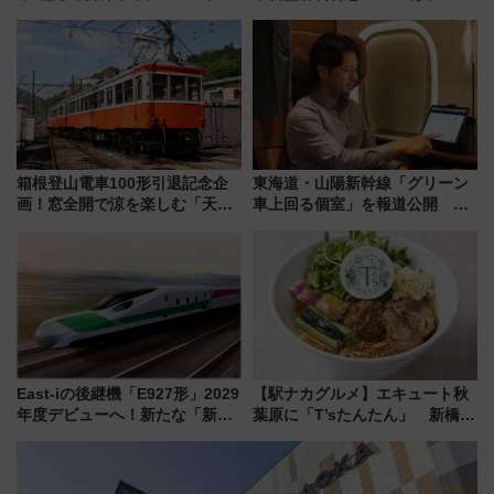
自動改札対応ルールと途中下車
ンセプト・デザイン公開 愛称
の罠
募集も実施
箱根登山電車100形引退記念企
東海道・山陽新幹線「グリーン
画！窓全開で涼を楽しむ「天然
車上回る個室」を報道公開 プ
クーラー体験号」と限定鉄コレ
ライベート感備えた上質な空間
発売
East-iの後継機「E927形」2029
【駅ナカグルメ】エキュート秋
年度デビューへ！新たな「新幹
葉原に「T’sたんたん」 新橋に
線専用検測車」の性能を徹底解
551蓬莱のDNAを継ぐ「東京豚
説【JR東日本】
饅」、オムライス専門店「肉と
たまご」新グルメ続々登場！