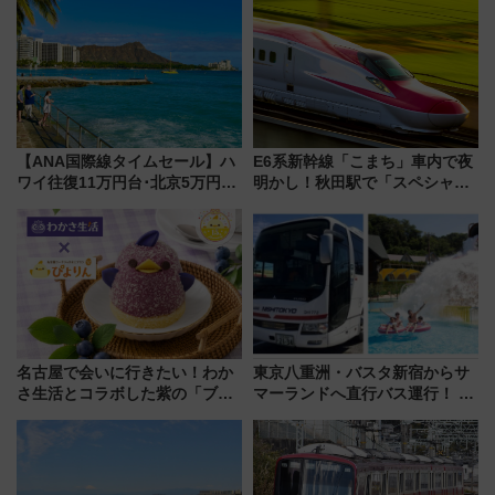
【ANA国際線タイムセール】ハ
E6系新幹線「こまち」車内で夜
ワイ往復11万円台･北京5万円台
明かし！秋田駅で「スペシャル
～、憧れのビジネスクラスも！
ナイト」8月開催、料金や予約方
来春のGW旅行まで狙える激ア
法は？
ツ路線まとめ（8/10まで）
名古屋で会いに行きたい！わか
東京八重洲・バスタ新宿からサ
さ生活とコラボした紫の「ブル
マーランドへ直行バス運行！ お
ーベリーぴよりん」期間限定販
トクな1Dayパスで夏のプールと
売
推し活を楽しもう！（2026年
8/1～31）