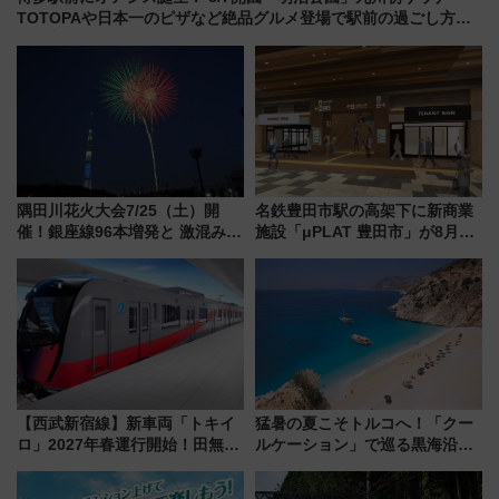
TOTOPAや日本一のピザなど絶品グルメ登場で駅前の過ごし方は
どう変わる？
隅田川花火大会7/25（土）開
名鉄豊田市駅の高架下に新商業
催！銀座線96本増発と 激混みの
施設「μPLAT 豊田市」が8月26
「浅草駅」を回避する最寄り駅･
日開業！全8店舗が出店し街の新
アクセス攻略法、2万発の花火が
たな玄関口へ
都心の夜に！
【西武新宿線】新車両「トキイ
猛暑の夏こそトルコへ！「クー
ロ」2027年春運行開始！田無・
ルケーション」で巡る黒海沿岸
新所沢にも停車 2028年春には
やエーゲ海の避暑リゾート 関
「第2弾」も
連検索数が前年比237％増、ナ