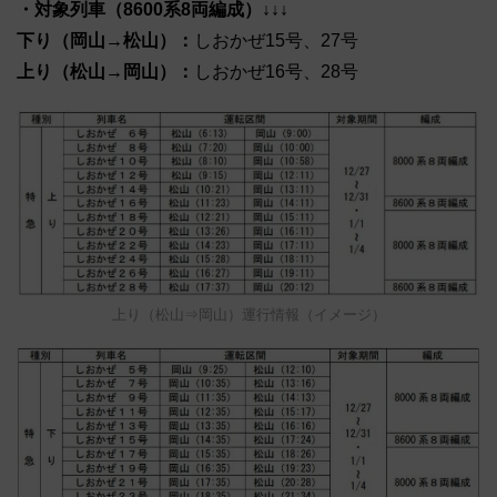
・対象列車（8600系8両編成）↓↓↓
下り（岡山→松山）：
しおかぜ15号、27号
上り（松山→岡山）：
しおかぜ16号、28号
上り（松山⇒岡山）運行情報（イメージ）