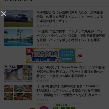
南海電鉄がなにわ筋線に乗り入れる「次期空港
特急」の導入を決定！ピニンファリーナによる
日本初の鉄道デザイン
2026.08.06
5年連続5つ星の快挙！ハレクラニ沖縄が「フォ
ーブス･トラベルガイド2026」で世界最高峰評価
を更新、ハワイを感じる特別イベントも開催
2026.02.28
【全134駅完了】Osaka Metroのホームドア整備
が20年の時を経てコンプリート！最後を飾った
駅はどこ？事故90%減の劇的効果！
2026.03.23
【3月28日開業】大井町の新名所「OIMACHI
TRACKS」にアトレによる新次元の食空間誕
生！ 新業態グルメや限定パンなど注目スポット
2026.03.27
をレポート