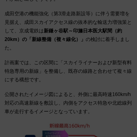
成田空港の機能強化（第3滑走路新設等）に伴う需要増を
見据え、成田スカイアクセス線の抜本的な輸送力増強策と
して、京成電鉄は
新鎌ヶ谷駅～印旛日本医大駅間（約
20km）の「新線整備（複々線化）」
の検討に着手しまし
た。
計画案では、この区間に「スカイライナーおよび新型有料
特急専用の新線」を整備し、既存の線路と合わせて複々線
にする構想です。
公開されたイメージ図によると、外側に最高時速160km/h
対応の高速新線を敷設し、内側をアクセス特急や北総線列
車が走行するイメージとなっています。