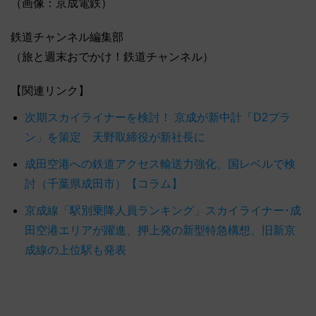
（画像：京成電鉄）
鉄道チャンネル編集部
（旅と週末おでかけ！鉄道チャンネル）
【関連リンク】
次期スカイライナーを検討！ 京成が新中計「D2プラ
ン」を策定 天野取締役が新社長に
成田空港への鉄道アクセス輸送力強化、国レベルで検
討（千葉県成田市）【コラム】
京成線「駅別乗降人員ランキング」スカイライナー･成
田空港エリアが躍進、押上発の新型特急構想、旧新京
成線の上位駅も発表