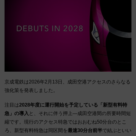
京成電鉄は2026年2月13日、成田空港アクセスのさらなる
強化策を発表しました。
注目は
2028年度に運行開始を予定している「新型有料特
急」の導入
と、それに伴う押上―成田空港間の所要時間短
縮です。現行のアクセス特急ではおおむね50分台のとこ
ろ、新型有料特急は同区間を
最速30分台前半
で結ぶといい