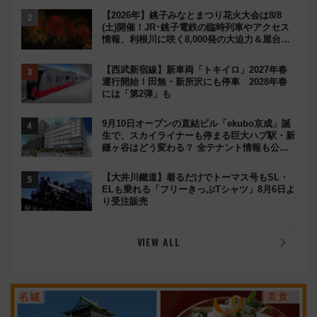
【2026年】銚子みなとまつり花火大会は8/8
(土)開催！JR･銚子電鉄の臨時列車やアクセス
情報、利根川に咲く8,000発の大迫力＆屋台を
満喫
【西武新宿線】新車両「トキイロ」2027年春
運行開始！田無・新所沢にも停車 2028年春
には「第2弾」も
9月10日オープンの直結ビル「ekubo京成」誕
生で、スカイライナーも停まる巨大ハブ駅・新
鎌ヶ谷はどう変わる？ 全テナント情報も公
開！
【大井川鐵道】着るだけでトーマス号もSL・
ELも乗れる「フリーきっぷTシャツ」8月6日よ
り受注販売
VIEW ALL