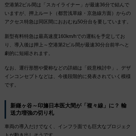
空港第2ビル間は「スカイライナー」が最速36分で結んで
いますが、押上ルート（都営浅草線・京急線方面）からの
アクセス特急は同区間におおむね50分台を要しています。
新型有料特急は最高速度160km/hでの運転を予定してお
り、導入後は押上～空港第2ビル間が最速30分台前半へと
劇的に短縮されます。
なお、運行形態や愛称などの詳細は「鋭意検討中」。デザ
インコンセプトなどは、今後段階的に発表されていく模様
です。
新鎌ヶ谷～印旛日本医大間が「複々線」に？ 輸
送力増強の切り札
車両の導入だけでなく、インフラ面でも巨大なプロジェク
トが動き出しそうです。