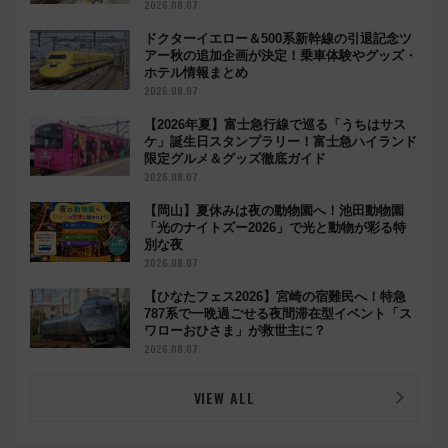
鉄道」
2026.08.07
ドクターイエロー＆500系新幹線の引退記念ツ
アー秋の追加企画が決定！乗車体験やグッズ・
ホテル情報まとめ
2026.08.07
【2026年夏】富士急行線で巡る「うちはサス
ケ」誕生日スタンプラリー！富士急ハイランド
限定グルメ＆グッズ徹底ガイド
2026.08.07
【岡山】夏休みは夜の動物園へ！池田動物園
「光のナイトズー2026」で光と動物が彩る特
別な夜
2026.08.07
【ひなたフェス2026】宮崎の宿難民へ！特急
787系で一晩過ごせる夜間滞在型イベント「ス
ワローおひさま」が救世主に？
2026.08.07
VIEW ALL