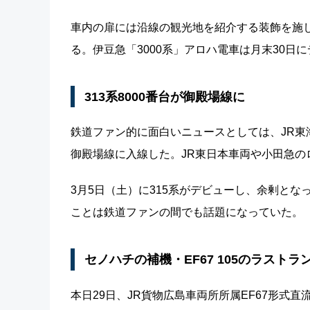
車内の扉には沿線の観光地を紹介する装飾を施し
る。伊豆急「3000系」アロハ電車は月末30日
313系8000番台が御殿場線に
鉄道ファン的に面白いニュースとしては、JR東海の
御殿場線に入線した。JR東日本車両や小田急の
3月5日（土）に315系がデビューし、余剰となっ
ことは鉄道ファンの間でも話題になっていた。
セノハチの補機・EF67 105のラストラ
本日29日、JR貨物広島車両所所属EF67形式