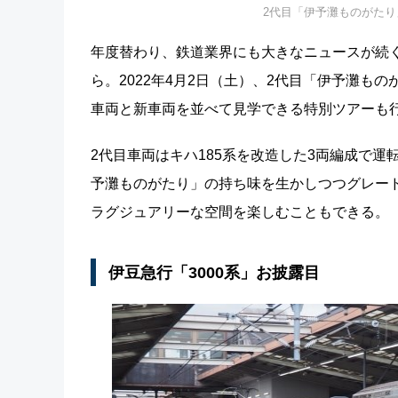
2代目「伊予灘ものがたり
年度替わり、鉄道業界にも大きなニュースが続
ら。2022年4月2日（土）、2代目「伊予灘
車両と新車両を並べて見学できる特別ツアーも
2代目車両はキハ185系を改造した3両編成で
予灘ものがたり」の持ち味を生かしつつグレード
ラグジュアリーな空間を楽しむこともできる。
伊豆急行「3000系」お披露目