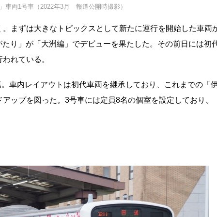
」車両1号車（2022年3月 報道公開時撮影）
く。まずは大きなトピックスとして新たに運行を開始した車両
ものがたり」が「大洲編」でデビューを果たした。その前日には初
行われている。
運転。車内レイアウトは初代車両を継承しており、これまでの「
アップを図った。3号車には定員8名の個室を設定しており、