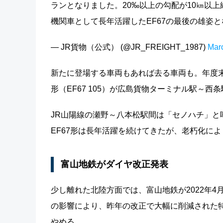
ランとなりました。20‰以上の勾配が10㎞以
機関車として長年活躍したEF67の最後の雄姿
— JR貨物（公式） (@JR_FREIGHT_1987)
Mar
新たに登場する車両もあれば去る車両も。年度末の
形（EF67 105）が広島貨物ターミナル駅～西条
JR山陽線の瀬野～八本松駅間は「セノハチ」と
EF67形は長年活躍を続けてきたが、老朽化に
富山地鉄がダイヤ改正発表
少し離れた北陸方面では、富山地鉄が2022年
の影響により、昨年の改正で大幅に削減された
やめる。