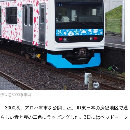
伊豆急3000系車両
「3000系」アロハ電車を公開した。JR東日本の房総地区で通
急らしい青と赤の二色にラッピングした。3日にはヘッドマーク