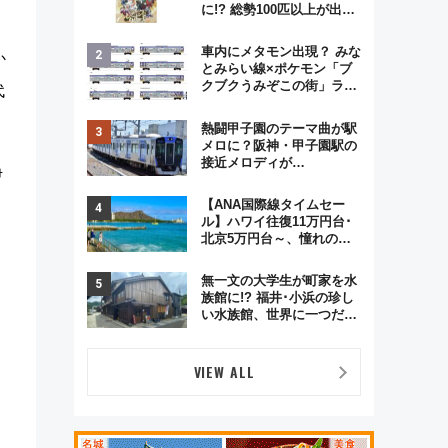
に!? 総勢100匹以上が出現
「レジェンドリサーチ」本
格謎解き・グッズ情報まと
車内にメタモン出現？ みな
か
め
とみらい線×ポケモン「ブ
クブクうみぞこの街」ラッ
代
ピング電車が運行開始に！
この夏は直通列車で横浜
熱闘甲子園のテーマ曲が駅
へ！
メロに？阪神・甲子園駅の
接近メロディが
伊
Vaundy「かげろう」×向谷
実アレンジの特別仕様へ、
【ANA国際線タイムセー
8月5日始発から
ル】ハワイ往復11万円台･
北京5万円台～、憧れのビ
ジネスクラスも！来春の
GW旅行まで狙える激アツ
無一文の大学生が町家を水
路線まとめ（8/10まで）
族館に!? 福井･小浜の珍し
い水族館、世界に一つだけ
の塗り箸制作体験、鯖街道
の御食国など 小浜観光レポ
第2弾
VIEW ALL