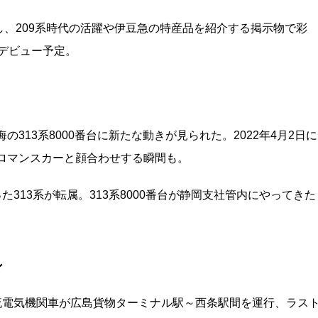
、209系時代の活躍や伊豆急の特産品を紹介する掲示物で彩
にデビュー予定。
313系8000番台に新たな動きが見られた。2022年4月2日に
ロマンスカーと顔合わせする瞬間も。
た313系が転属。313系8000番台が静岡支社管内にやってきた
ン
直流電気機関車が広島貨物ターミナル駅～西条駅間を運行、ラス