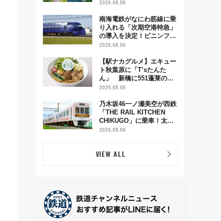
雑緩和に期待
2026.08.06
南海電鉄がなにわ筋線に乗
り入れる「次期空港特急」
の導入を決定！ピニンファ
リーナによる日本初の鉄道
2026.08.06
デザイン
【駅ナカグルメ】エキュー
ト秋葉原に「T’sたんた
ん」 新橋に551蓬莱の
DNAを継ぐ「東京豚饅」、
2026.08.06
オムライス専門店「肉とた
まご」新グルメ続々登場！
乃木坂46一ノ瀬美空が西鉄
【2026年8月】
「THE RAIL KITCHEN
CHIKUGO」に乗車！太宰
府･柳川を巡る福岡観光列
2026.08.06
車の魅力と予約攻略ガイド
VIEW ALL
ト