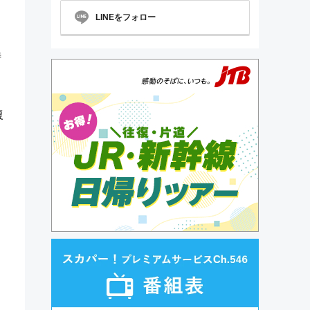
LINEをフォロー
。
特
復