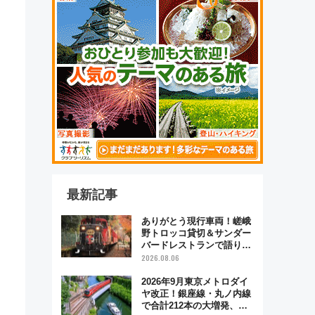
最新記事
ありがとう現行車両！嵯峨
野トロッコ貸切＆サンダー
バードレストランで語り合
う秋の京都 斉藤雪乃＆福
2026.08.06
原トシヒロと行く！9月13
日「京都の鉄道満喫ツア
2026年9月東京メトロダイ
ー」開催
ヤ改正！銀座線・丸ノ内線
で合計212本の大増発、混