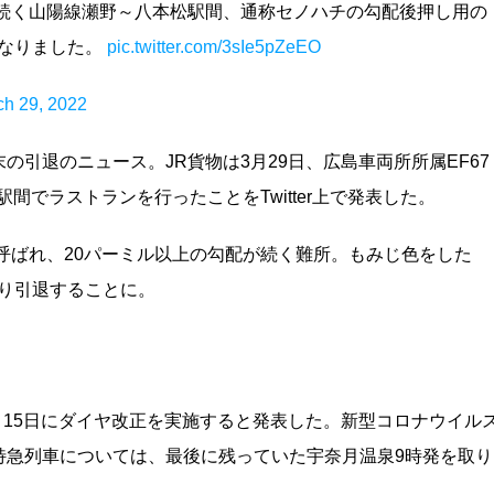
上続く山陽線瀬野～八本松駅間、通称セノハチの勾配後押し用の
となりました。
pic.twitter.com/3sIe5pZeEO
ch 29, 2022
引退のニュース。JR貨物は3月29日、広島車両所所属EF67
駅間でラストランを行ったことをTwitter上で発表した。
呼ばれ、20パーミル以上の勾配が続く難所。もみじ色をした
より引退することに。
4月15日にダイヤ改正を実施すると発表した。新型コロナウイル
特急列車については、最後に残っていた宇奈月温泉9時発を取り