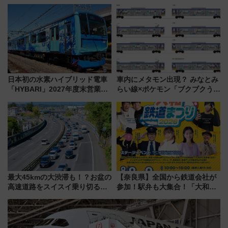
マーシブシアターやアート巡り
しむ鉄道スタンプラリーで土佐
を満喫しよう
路の絶景と絶品グルメを満喫！
（7月18日スタート）
日本初の水素ハイブリッド電車
車内にメタモン出現？ みなとみ
「HYBARI」2027年度末営業運
らい線×ポケモン「ブクブクうみ
転へ 鉄道・発電・まちづくり
ぞこの街」ラッピング電車が運
で水素利活用が加速
行開始に！ この夏は直通列車で
横浜へ！
最大45kmの大渋滞も！？お盆の
【奈良県】全国から鉄道会社が
高速道路をスイスイ乗り切る快
参加！駅弁も大集合！「大和鉄
適ドライブ術
道まつり2026」が8月8日・9日
に開催決定