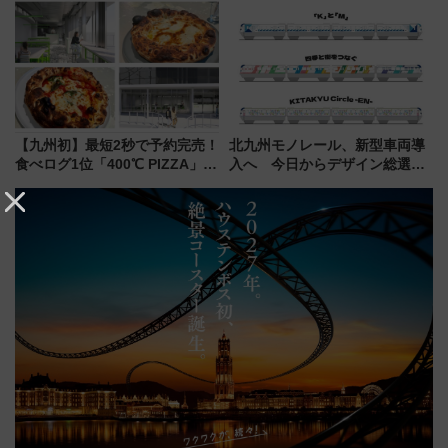
の絶景＆限定グルメを網羅！煩
送の目覚まし時計など通販・販
雑な手続きも不要でお手軽に楽
売店舗まとめ
しめるプランが登場
【九州初】最短2秒で予約完売！
北九州モノレール、新型車両導
食べログ1位「400℃ PIZZA」が
入へ 今日からデザイン総選挙
博多駅すぐの明治公園に8/7オー
始まる
プン。もつ鍋風など限定メニュ
ーも