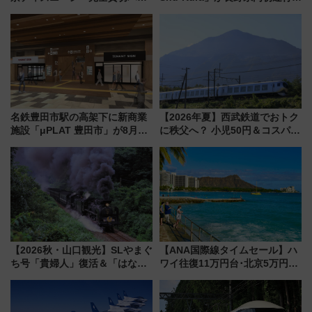
ティー招待券が当たるキャンペ
地酒と食を味わう信州プレDC特
ーン始まる 条件は「夏の国内
別企画
線に2回搭乗」
名鉄豊田市駅の高架下に新商業
【2026年夏】西武鉄道でおトク
施設「μPLAT 豊田市」が8月26
に秩父へ？ 小児50円＆コスパ最
日開業！全8店舗が出店し街の新
強きっぷで「安・近・短」な家
たな玄関口へ
族旅行！ 深夜の正丸トンネル探
検や特急ラビューも
【2026秋・山口観光】SLやまぐ
【ANA国際線タイムセール】ハ
ち号「貴婦人」復活＆「はなあ
ワイ往復11万円台･北京5万円台
かり」初走行区間も！山口DCの
～、憧れのビジネスクラスも！
注目観光列車まとめ きっぷの取
来春のGW旅行まで狙える激ア
り方は？
ツ路線まとめ（8/10まで）