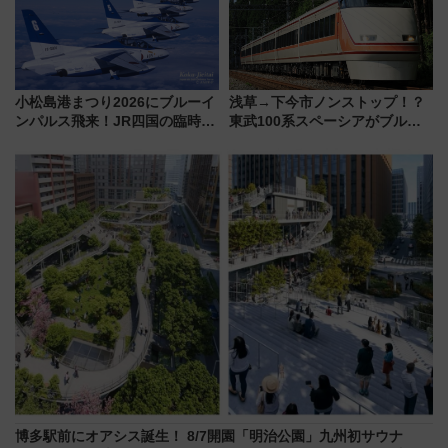
小松島港まつり2026にブルーイ
浅草→下今市ノンストップ！？
ンパルス飛来！JR四国の臨時ダ
東武100系スペーシアがブルー
イヤや駐車場予約を徹底解説
リボン賞35周年記念で「デビュ
ー当時の停車駅」を再現 運転
時刻や特急券の買い方を紹介
博多駅前にオアシス誕生！ 8/7開園「明治公園」九州初サウナ