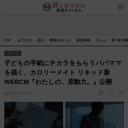
TOP
おでかけ
花火
青春18きっぷ
新型車両
きっぷ
駅･街 再
トレンド
⼦どもの⼿紙にチカラをもらうパパママ
を描く、カロリーメイト リキッド新
WEBCM『わたしの、原動力。』公開
2022.04.19 09:04