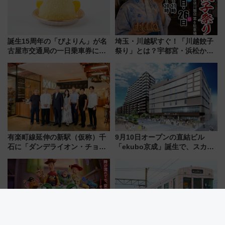
誕生15周年の「ぴよりん」が名
埼玉・川越駅すぐ！「川越餃子
古屋市交通局の一日乗車券に！
祭り」とは？宇都宮・浜松から
東山線では貸切電車も登場【限
ご当地和牛まで全国の人気餃子
定1万5000枚】
を食べ比べ【7月25日・26日開
催】
有楽町線延伸の新駅（仮称）千
9月10日オープンの直結ビル
石に「ダンデライオン・チョコ
「ekubo京成」誕生で、スカイ
レート」が出店！ 東京メトロが
ライナーも停まる巨大ハブ駅・
1億円出資で挑む新時代のまちづ
新鎌ヶ谷はどう変わる？ 全テナ
くりとは？
ント情報も公開！