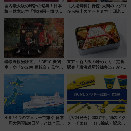
国内最大級の時計の祭典！日本
【入場無料】青森･大間のマグロ
橋三越本店で「第29回三越ワー
から極上ステーキまで！日比谷
ルドウォッチフェア」開幕
公園で「んめぇ青森フェス」と
【2026年8月5日～25日】
人気フードフェス「肉祭」が同
時開催に！
嵯峨野観光鉄道、「DE10 機関
東京～新大阪の味めぐり！定番
車」や「SK200 運転台」見学ツ
駅弁「東海道新幹線弁当」が7月
アーを開催！ ラストランイベン
21日にリニューアル発売
トの一環で激レア体験できちゃ
うかも 参加方法やスケジュール
をご紹介
HIS「4つのフェリーで繋ぐ 日本
【7/24発売】2027年引退のドク
一周大満喫旅8日間」とは？天橋
ターイエロー（T5編成）記念グ
立・小樽・日光東照宮など全国
ッズ7種が登場！ 新幹線車内放