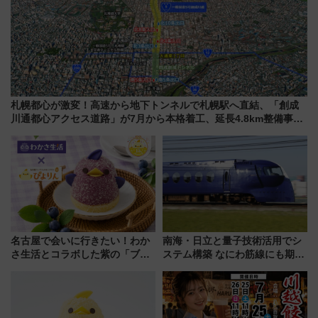
札幌都心が激変！高速から地下トンネルで札幌駅へ直結、「創成
川通都心アクセス道路」が7月から本格着工、延長4.8km整備事業
の全貌
名古屋で会いに行きたい！わか
南海・日立と量子技術活用でシ
さ生活とコラボした紫の「ブル
ステム構築 なにわ筋線にも期待
ーベリーぴよりん」期間限定販
乗務員・車両計画作業を短縮へ
売