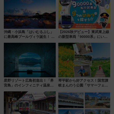
どに【JR東日本】
（札幌市）
沖縄・小浜島「はいむるぶし」
【2026秋デビュー】東武東上線
に最高峰プールヴィラ誕生！ 石
の新型車両「90000系」にいち
垣島から船で向かう究極のご褒
早く乗れる！ 8/11開催の小学生
美旅「何もしない贅沢」を体験
向け先行試乗会でキッズアンバ
してみない？
サダーになろう
星野リゾート広島初進出！「界
琴平駅から好アクセス！国営讃
宮島」のインフィニティ温泉と
岐まんのう公園「サマーフェス
古式サウナ「石風呂」を大解剖
タ」コキアに、ひまわりに、カ
宿泊料金・アクセスは？（2026
ブトムシに楽しいがいっぱい
年7月23日開業）