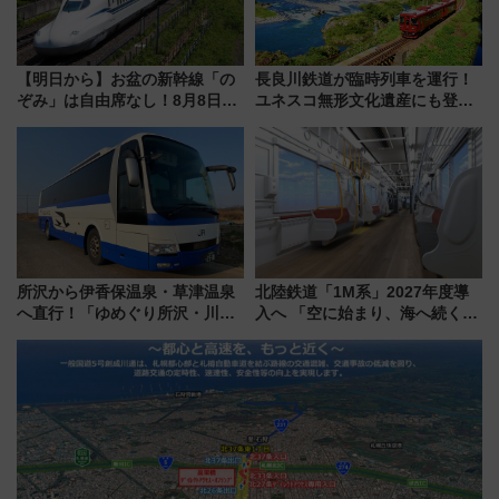
【明日から】お盆の新幹線「の
長良川鉄道が臨時列車を運行！
ぞみ」は自由席なし！8月8日午
ユネスコ無形文化遺産にも登録
前はほぼ満席…でも数時間ズラ
された「郡上おどり」楽しむ人
せば空きが見つかることも 混
に 乗車には予約が必要
雑避ける「空席」探しのコツ
所沢から伊香保温泉・草津温泉
北陸鉄道「1M系」2027年度導
へ直行！「ゆめぐり所沢・川越
入へ 「空に始まり、海へ続く」
号」で群馬の温泉旅をもっと気
白山比咩神社をモチーフにした
軽に 運行ダイヤ・運賃を解説
神秘的なデザイン