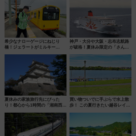
希少なナローゲージにねじり
神戸・大分や大阪・志布志航路
橋！ジェラートがミルキー
が破格！夏休み限定の「さんふ
米！？「新・鉄道ひとり旅」
らわあスペシャルセール」スタ
278回目の舞台は「三岐鉄道北
ート 夕朝食ビュッフェ付きで
勢線」
快適な船旅はいかが？
夏休みの家族旅行先にぴった
買い物ついでに手ぶらで水上散
り！都心から1時間の「湘南西エ
歩！ この夏行きたい越谷レイク
リア」満喫ガイド 鎌倉・江の
タウンの新たな水辺の憩いエリ
島とは異なる魅力を持つ今夏の
ア「LAKESIDE PARK」（埼玉
注目スポット
県越谷市）