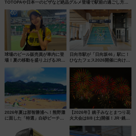
TOTOPAや日本一のピザなど絶品グルメ登場で駅前の過ごし方は
どう変わる？
球場のビール販売員が車内に登
日向市駅が「日向坂46」駅に！
場！夏の移動を盛り上げるJR九
ひなたフェス2026開催に向けJR
州「ビール新幹線」7月31日・8
九州が記念きっぷや臨時列車で
月7日限定 ソフトバンクホーク
全力応援 夜行列車「ドリーム
スとコラボ
おひさま号」も走る
2026年夏は那智勝浦へ！熊野灘
【2026年】銚子みなとまつり花
に面した「特選」白砂ビーチは
火大会は8/8 (土)開催！JR･銚子
必見 「第17回那智勝浦町花火大
電鉄の臨時列車やアクセス情
会」は8月11日開催！
報、利根川に咲く8,000発の大迫
力＆屋台を満喫