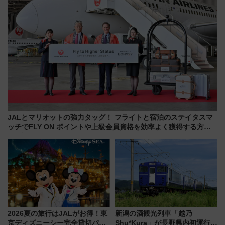
JALとマリオットの強力タッグ！ フライトと宿泊のステイタスマ
ッチでFLY ON ポイントや上級会員資格を効率よく獲得する方法
を解説
2026夏の旅行はJALがお得！東
新潟の酒観光列車「越乃
京ディズニーシー完全貸切パー
Shu*Kura」が長野県内初運行！