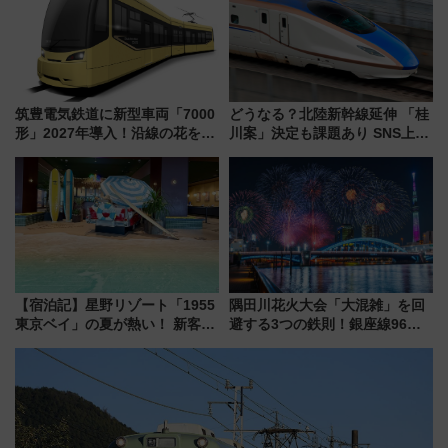
筑豊電気鉄道に新型車両「7000
どうなる？北陸新幹線延伸 「桂
形」2027年導入！沿線の花をイ
川案」決定も課題あり SNS上の
メージしたイエローを採用 車
声は
内は落ち着いたゆとりある空間
に
【宿泊記】星野リゾート「1955
隅田川花火大会「大混雑」を回
東京ベイ」の夏が熱い！ 新客室
避する3つの鉄則！銀座線96本
「50sスターダムルーム」とア
増発･浅草線臨時ダイヤ･スカイ
メリカングルメ＆絶品スイーツ
ツリー駅の規制まとめ 7/25開催
を満喫（千葉県浦安市）
（2026年）