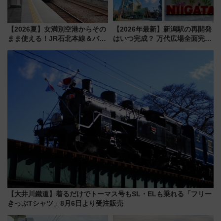
【2026夏】女満別空港からその
【2026年最新】新潟駅の再開発
まま使える！JR石北本線＆バス
はいつ完成？ 万代広場全面完成
乗り放題「北見・網走周遊フリ
から「にいがた2キロ」・古町再
ーパス」でおトクに道東観光
開発、バスタ新潟構想まで徹底
（8/3発売）
解説！
【大井川鐵道】着るだけでトーマス号もSL・ELも乗れる「フリー
きっぷTシャツ」8月6日より受注販売