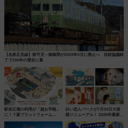
【名鉄広見線】新可児～御嵩間が2029年4月に廃止へ 存続協議終
了で100年の歴史に幕
駅前広場の利用が「超お手軽」
白い恋人パークが7月30日大規
に！？新プラットフォーム
模リニューアル！ 2026年最新の
「HirakeBA」8月3日始動、ス
新エリア・工場見学の見どころ
マホで簡単申請 物販や演奏会な
と料金・アクセスを徹底解説