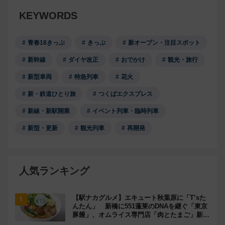
KEYWORDS
青春18きっぷ
きっぷ
新オープン・注目スポット
新幹線
ダイヤ改正
おでかけ
観光・旅行
新型車両
特急列車
花火
新・鉄道ひとり旅
つくばエクスプレス
新線・新駅開業
イベント列車・臨時列車
新型・更新
観光列車
再開発
人気ランキング
【駅ナカグルメ】エキュート秋葉原に「T’sた
んたん」 新橋に551蓬莱のDNAを継ぐ「東京
豚饅」、オムライス専門店「肉とたまご」新グ
ルメ続々登場！【2026年8月】