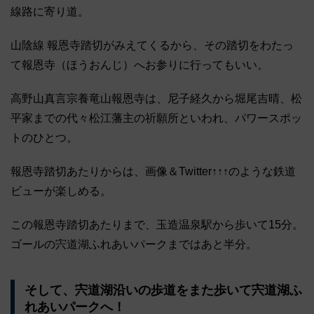
線路に寄り道。
山陰線 報恩寺踏切がみえてくるから、その踏切をわたっ
て報恩寺（ほうおんじ）へお参りに行ってもいい。
高野山真言宗養竜山報恩寺は、尼子経久から堀尾吉晴、松
平家までの代々松江藩主の祈願所といわれ、パワースポッ
トのひとつ。
報恩寺踏切あたりからは、画像＆Twitter↑↑↑のような鉄道
ビューが楽しめる。
この報恩寺踏切あたりまで、玉造温泉駅から歩いて15分。
ゴールの宍道湖ふれあいパークまではあと半分。
そして、宍道湖沿いの歩道をまた歩いて宍道湖ふ
れあいパークへ！