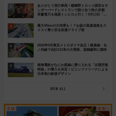
ありがとう現行車両！嵯峨野トロッコ貸切＆サ
ンダーバードレストランで語り合う秋の京都
斉藤雪乃＆福原トシヒロと行く！9月13日「京
都の鉄道満喫ツアー」開催
最大45kmの大渋滞も！？お盆の高速道路をス
イスイ乗り切る快適ドライブ術
2026年9月東京メトロダイヤ改正！銀座線・丸
ノ内線で合計212本の大増発、混雑緩和に期待
南海電鉄がなにわ筋線に乗り入れる「次期空港
特急」の導入を決定！ピニンファリーナによる
日本初の鉄道デザイン
VIEW ALL