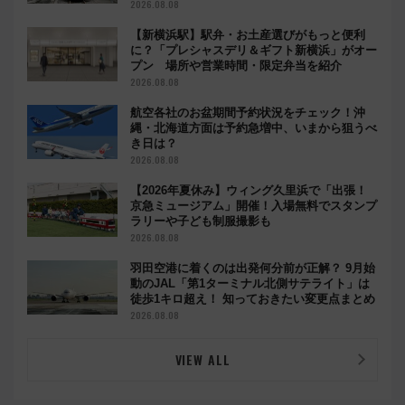
別コラボ
2026.08.08
【新横浜駅】駅弁・お土産選びがもっと便利
に？「プレシャスデリ＆ギフト新横浜」がオー
プン 場所や営業時間・限定弁当を紹介
2026.08.08
航空各社のお盆期間予約状況をチェック！沖
縄・北海道方面は予約急増中、いまから狙うべ
き日は？
2026.08.08
【2026年夏休み】ウィング久里浜で「出張！
京急ミュージアム」開催！入場無料でスタンプ
ラリーや子ども制服撮影も
2026.08.08
羽田空港に着くのは出発何分前が正解？ 9月始
動のJAL「第1ターミナル北側サテライト」は
徒歩1キロ超え！ 知っておきたい変更点まとめ
2026.08.08
VIEW ALL