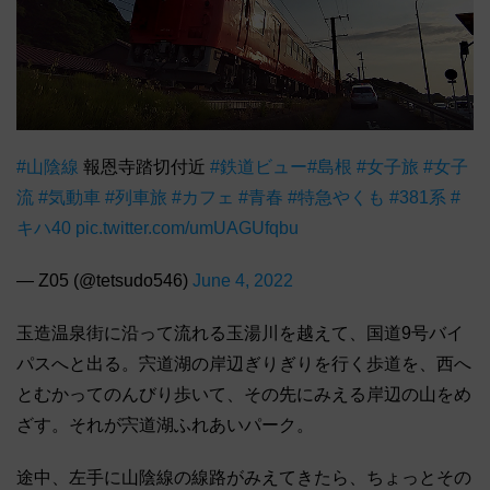
#山陰線
報恩寺踏切付近
#鉄道ビュー
#島根
#女子旅
#女子
流
#気動車
#列車旅
#カフェ
#青春
#特急やくも
#381系
#
キハ40
pic.twitter.com/umUAGUfqbu
— Z05 (@tetsudo546)
June 4, 2022
玉造温泉街に沿って流れる玉湯川を越えて、国道9号バイ
パスへと出る。宍道湖の岸辺ぎりぎりを行く歩道を、西へ
とむかってのんびり歩いて、その先にみえる岸辺の山をめ
ざす。それが宍道湖ふれあいパーク。
途中、左手に山陰線の線路がみえてきたら、ちょっとその