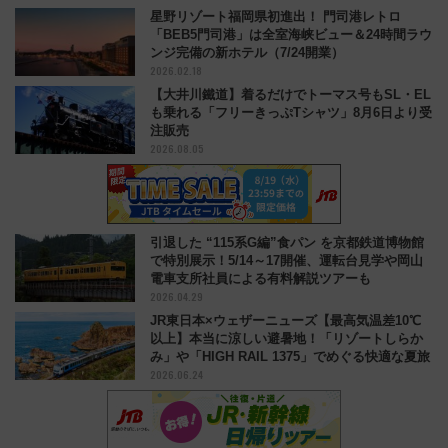
星野リゾート福岡県初進出！ 門司港レトロ
「BEB5門司港」は全室海峡ビュー＆24時間ラウ
ンジ完備の新ホテル（7/24開業）
2026.02.18
【大井川鐵道】着るだけでトーマス号もSL・EL
も乗れる「フリーきっぷTシャツ」8月6日より受
注販売
2026.08.05
引退した “115系G編”食パン を京都鉄道博物館
で特別展示！5/14～17開催、運転台見学や岡山
電車支所社員による有料解説ツアーも
2026.04.29
JR東日本×ウェザーニューズ【最高気温差10℃
以上】本当に涼しい避暑地！「リゾートしらか
み」や「HIGH RAIL 1375」でめぐる快適な夏旅
2026.06.24