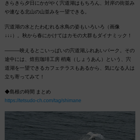
きらきら夕日にかがやく宍道湖はもちろん、対岸の街並み
や連なる北山の山並みを一望できる。
宍道湖の水とたわむれる水鳥の姿もいろいろ（画像
↓↓↓）。秋から春にかけてはカモの大群もダイナミック！
―――映えるとこいっぱいの宍道湖ふれあいパーク。その
途中には、焙煎珈琲工房 梢庵（しょうあん）という、宍
道湖を一望できるカフェテラスもあるから、気になる人は
立ち寄ってみて！
◆島根の時間 まとめ
https://tetsudo-ch.com/tag/shimane