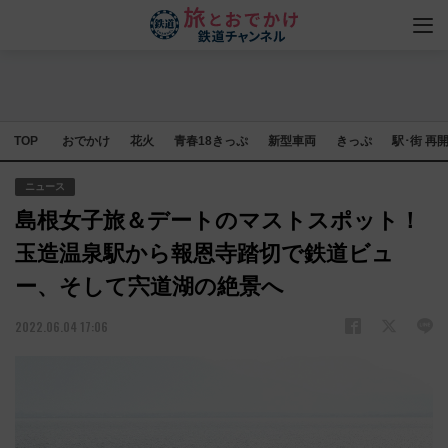
TOP
おでかけ
花火
青春18きっぷ
新型車両
きっぷ
駅･街 再
ニュース
島根女子旅＆デートのマストスポット！
玉造温泉駅から報恩寺踏切で鉄道ビュ
ー、そして宍道湖の絶景へ
2022.06.04 17:06