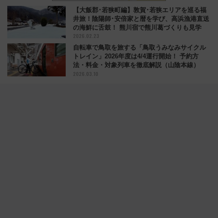
【大飯郡･若狭町編】敦賀･若狭エリアを巡る福
井旅！陰陽師･安倍家と暦を学び、高浜漁港直送
の海鮮に舌鼓！ 熊川宿で熊川葛づくりも見学
2026.02.23
自転車で鳥取を旅する「鳥取うみなみサイクル
トレイン」2026年度は4/4運行開始！ 予約方
法・料金・対象列車を徹底解説（山陰本線）
2026.03.10