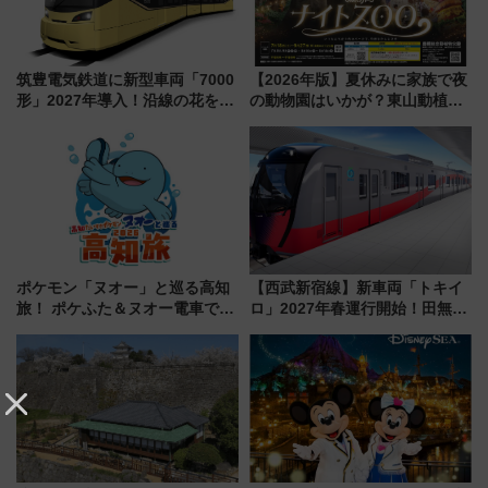
筑豊電気鉄道に新型車両「7000
【2026年版】夏休みに家族で夜
形」2027年導入！沿線の花をイ
の動物園はいかが？東山動植物
メージしたイエローを採用 車
園＆のんほいパーク「ナイト
内は落ち着いたゆとりある空間
ZOO」開催情報
に
ポケモン「ヌオー」と巡る高知
【西武新宿線】新車両「トキイ
旅！ ポケふた＆ヌオー電車で楽
ロ」2027年春運行開始！田無・
しむ鉄道スタンプラリーで土佐
新所沢にも停車 2028年春には
路の絶景と絶品グルメを満喫！
「第2弾」も
（7月18日スタート）