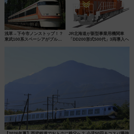
浅草→下今市ノンストップ！？
JR北海道が新型事業用機関車
東武100系スペーシアがブルー
「DD200形式500代」3両導入へ
リボン賞35周年記念で「デビュ
ー当時の停車駅」を再現 運転
時刻や特急券の買い方を紹介
【2026年夏】西武鉄道でおトクに秩父へ？ 小児50円＆コスパ最強