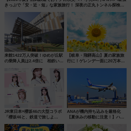
きっぷで「安・近・短」な家族旅行！ 深夜の正丸トンネル探検や
特急ラビューも
来館1422万人突破！ゆめが丘駅
【岐阜・飛騨高山】夏の家族旅
の乗降人員は2.4倍に 相鉄いず
行に！ゲレンデ一面に20万本の
み野線「ゆめが丘ソラトス」2周
ひまわりが咲き誇る「アルコピ
年祭にそうにゃん＆DB.スター
アひまわり園」開園
マンが登場
JR東日本×櫻坂46の大型コラボ
ANAが機内持ち込みを厳格化
「櫻坂46と、鉄道で旅しよ
【夏休みの移動に注意！】ハン
う。」が7月20日より始動！新
ドバッグやPCケースも対象の
潟・長野・庄内へ
「身の回り品」新サイズ制限