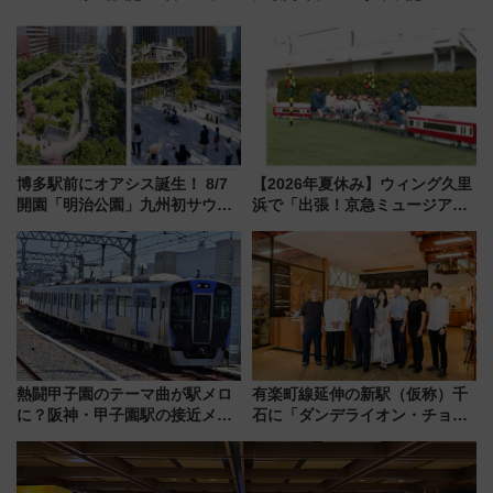
ライナーも停まる巨大ハブ駅・
垣島から船で向かう究極のご褒
新鎌ヶ谷はどう変わる？ 全テナ
美旅「何もしない贅沢」を体験
ント情報も公開！
してみない？
博多駅前にオアシス誕生！ 8/7
【2026年夏休み】ウィング久里
開園「明治公園」九州初サウナ
浜で「出張！京急ミュージア
TOTOPAや日本一のピザなど絶
ム」開催！入場無料でスタンプ
品グルメ登場で駅前の過ごし方
ラリーや子ども制服撮影も
はどう変わる？
熱闘甲子園のテーマ曲が駅メロ
有楽町線延伸の新駅（仮称）千
に？阪神・甲子園駅の接近メロ
石に「ダンデライオン・チョコ
ディがVaundy「かげろう」×向
レート」が出店！ 東京メトロが
谷実アレンジの特別仕様へ、8月
1億円出資で挑む新時代のまちづ
5日始発から
くりとは？