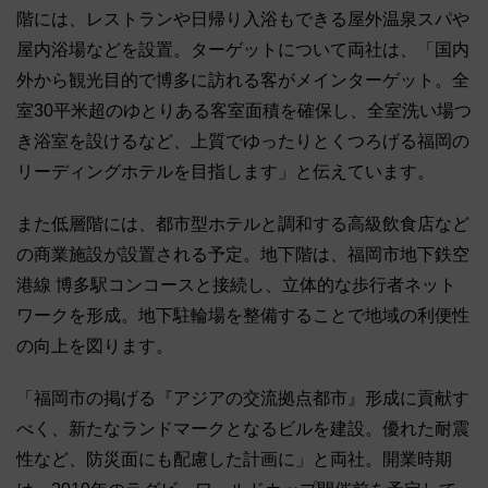
階には、レストランや日帰り入浴もできる屋外温泉スパや
屋内浴場などを設置。ターゲットについて両社は、「国内
外から観光目的で博多に訪れる客がメインターゲット。全
室30平米超のゆとりある客室面積を確保し、全室洗い場つ
き浴室を設けるなど、上質でゆったりとくつろげる福岡の
リーディングホテルを目指します」と伝えています。
また低層階には、都市型ホテルと調和する高級飲食店など
の商業施設が設置される予定。地下階は、福岡市地下鉄空
港線 博多駅コンコースと接続し、立体的な歩行者ネット
ワークを形成。地下駐輪場を整備することで地域の利便性
の向上を図ります。
「福岡市の掲げる『アジアの交流拠点都市』形成に貢献す
べく、新たなランドマークとなるビルを建設。優れた耐震
性など、防災面にも配慮した計画に」と両社。開業時期