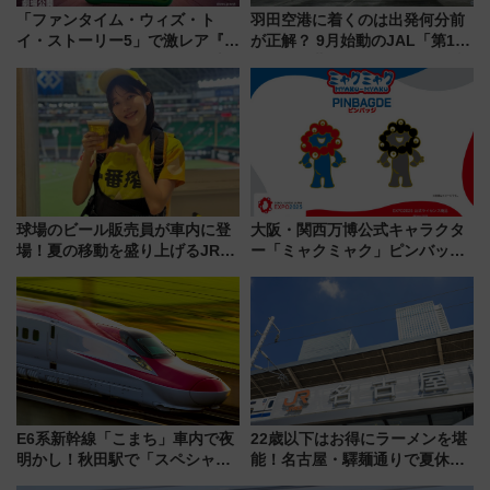
「ファンタイム・ウィズ・ト
羽田空港に着くのは出発何分前
イ・ストーリー5」で激レア『ロ
が正解？ 9月始動のJAL「第1タ
ルカナ』カードをゲット！最新
ーミナル北側サテライト」は徒
デコレーションも徹底解説
歩1キロ超え！ 知っておきたい
変更点まとめ
球場のビール販売員が車内に登
大阪・関西万博公式キャラクタ
場！夏の移動を盛り上げるJR九
ー「ミャクミャク」ピンバッジ
州「ビール新幹線」7月31日・8
新登場！関西の駅構内などで7月
月7日限定 ソフトバンクホーク
中旬発売
スとコラボ
E6系新幹線「こまち」車内で夜
22歳以下はお得にラーメンを堪
明かし！秋田駅で「スペシャル
能！名古屋・驛麺通りで夏休み
ナイト」8月開催、料金や予約方
限定「U22応援割り」が7月21日