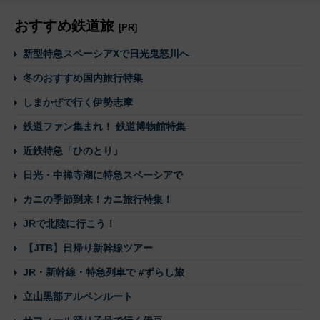
おすすめ鉄道旅
[PR]
新型特急スペーシアXで日光鬼怒川へ
冬のおすすめ国内旅行特集
しまかぜで行く伊勢志摩
鉄道ファン集まれ！ 鉄道博物館特集
近鉄特急「ひのとり」
日光・中禅寺湖に特急スペーシアで
カニの季節到来！カニ旅行特集！
JRで北陸に行こう！
【JTB】日帰り新幹線ツアー
JR・新幹線・特急列車で #ずらし旅
立山黒部アルペンルート