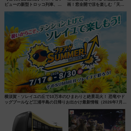
ビューの新型トロッコ列車、い
画！窓全開で涼を楽しむ「天然
よいよ試運転開始へ！現行車両
クーラー体験号」と限定鉄コレ
は2026年で引退
発売
横須賀・ソレイユの丘で10万本のひまわりと絶景花火！ 恐竜やド
ッグプールなど三浦半島の日帰りお出かけ最新情報（2026年7月
17日～開催）