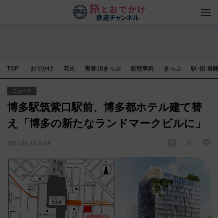
TOP
おでかけ
花火
青春18きっぷ
新型車両
きっぷ
駅･街 再
ニュース
博多駅筑紫口駅前、博多都ホテル建て替
え「博多の新たなランドマークビルに」
2017.04.20 11:04