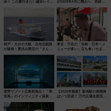
歩！ この夏行きたい越谷レイク
が2029年4月に廃止へ 存続協
タウンの新たな水辺の憩いエリ
議終了で100年の歴史に幕
ア「LAKESIDE PARK」（埼玉
県越谷市）
神戸・大分や大阪・志布志航路
東京・千住の「自称・日本一メ
が破格！夏休み限定の「さんふ
ニューが多い」立ち食いそば屋
らわあスペシャルセール」スタ
とは？ ＢＳ日テレ『ドランク塚
ート 夕朝食ビュッフェ付きで
地のふらっと立ち食いそば』
快適な船旅はいかが？
7/27夜10時～放送
星野リゾート広島初進出！「界
【2026年最新】新潟駅の再開発
宮島」のインフィニティ温泉と
はいつ完成？ 万代広場全面完成
古式サウナ「石風呂」を大解剖
から「にいがた2キロ」・古町再
宿泊料金・アクセスは？（2026
開発、バスタ新潟構想まで徹底
年7月23日開業）
解説！