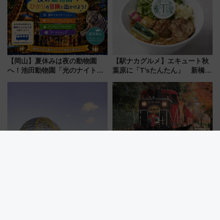
(40×30×20cm)おさらい
【岡山】夏休みは夜の動物園
【駅ナカグルメ】エキュート秋
へ！池田動物園「光のナイトズ
葉原に「T’sたんたん」 新橋に
ー2026」で光と動物が彩る特別
551蓬莱のDNAを継ぐ「東京豚
な夜
饅」、オムライス専門店「肉と
たまご」新グルメ続々登場！
【2026年8月】
夕暮れのペンギンと会おう！葛
ありがとう現行車両！嵯峨野ト
西臨海水族園が夜8時まで延長
ロッコ貸切＆サンダーバードレ
ストランで語り合う秋の京都
斉藤雪乃＆福原トシヒロと行
く！9月13日「京都の鉄道満喫
ツアー」開催