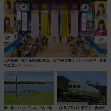
乃木坂46〝駅と新幹線に降臨〟音声ARで響くメンバーの声「真夏
の全国ツアー2026」
買い物ついでに手ぶらで水上散
【名鉄広見線】新可児～御嵩間