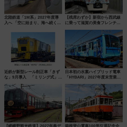
北陸鉄道「1M系」2027年度導
【残席わずか】新宿から西武線
入へ 「空に始まり、海へ続く」
に乗って滋賀の美食フレンチを
白山比咩神社をモチーフにした
堪能？ 大人気レストラン列車
神秘的なデザイン
「52席の至福」で味わう近江牛
や伝統文化の特別コラボ
近鉄が新型レール削正車「きず
日本初の水素ハイブリッド電車
な」9月導入 「ミリング式」採
「HYBARI」2027年度末営業運
用でメンテナンス作業を効率
転へ 鉄道・発電・まちづくり
化！安全性や乗り心地の向上に
で水素利活用が加速
貢献するだけでなく、全線区で
活躍するための仕組みも
【嵯峨野観光鉄道】2027年春デ
箱根登山電車100形引退記念企