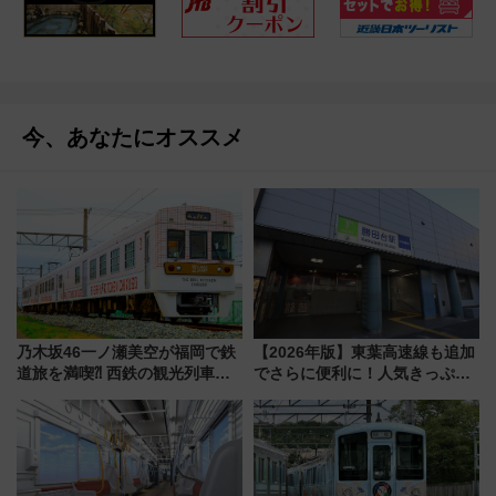
今、あなたにオススメ
乃木坂46一ノ瀬美空が福岡で鉄
【2026年版】東葉高速線も追加
道旅を満喫⁈ 西鉄の観光列車
でさらに便利に！人気きっぷ
「THE RAIL KITCHEN
「サンキューちばフリーパス」
CHIKUGO」で巡る福岡･太宰
今年も発売 秋・早春に千葉県を
府･柳川の旅！YouTubeが公開
巡るなら使い勝手・コスパ抜群
に