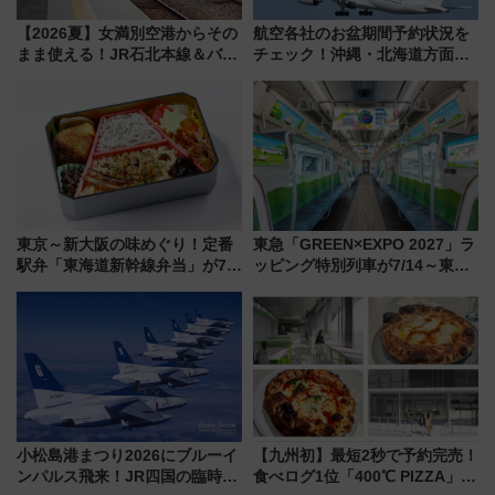
【2026夏】女満別空港からその
航空各社のお盆期間予約状況を
まま使える！JR石北本線＆バス
チェック！沖縄・北海道方面は
乗り放題「北見・網走周遊フリ
予約急増中、いまから狙うべき
ーパス」でおトクに道東観光
日は？
（8/3発売）
東京～新大阪の味めぐり！定番
東急「GREEN×EXPO 2027」ラ
駅弁「東海道新幹線弁当」が7月
ッピング特別列車が7/14～東
21日にリニューアル発売
横・田園都市・目黒線でデビュ
ー！ 注目の編成やデザインまと
め
小松島港まつり2026にブルーイ
【九州初】最短2秒で予約完売！
ンパルス飛来！JR四国の臨時ダ
食べログ1位「400℃ PIZZA」が