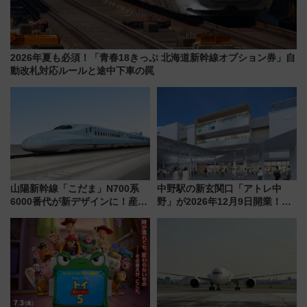
2026年夏も必須！「青春18きっぷ 北海道新幹線オプション券」自
動改札対応ルールと途中下車の罠
山陽新幹線「こだま」N700系
中野駅の新玄関口「アトレ中
6000番代が新デザインに！産学
野」が2026年12月9日開業！新
連携で描く瀬戸内の波模様 運
改札直結で屋上BBQも楽しめる
用は今冬から
注目スポット