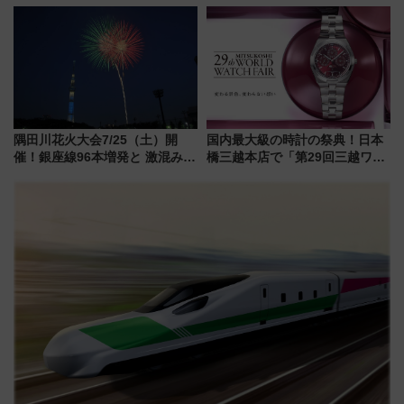
イヤや駐車場予約を徹底解説
博多駅すぐの明治公園に8/7オー
プン。もつ鍋風など限定メニュ
ーも
隅田川花火大会7/25（土）開
国内最大級の時計の祭典！日本
催！銀座線96本増発と 激混みの
橋三越本店で「第29回三越ワー
「浅草駅」を回避する最寄り駅･
ルドウォッチフェア」開幕
アクセス攻略法、2万発の花火が
【2026年8月5日～25日】
都心の夜に！