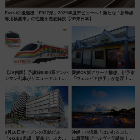
East-iの後継機「E927形」2029年度デビューへ！新たな「新幹線
専用検測車」の性能を徹底解説【JR東日本】
【JR四国】予讃線8000系アンパ
愛媛OV新アリーナ構想、伊予市
ンマン列車がリニューアル！内
「ウェルピア伊予」が急浮上！
外装デザイン公開 デビューは
サイボウズ青野社長の参加表明
今年12月
で探る鉄道アクセスの未来
9月10日オープンの直結ビル
沖縄・小浜島「はいむるぶし」
「ekubo京成」誕生で、スカイ
に最高峰プールヴィラ誕生！ 石