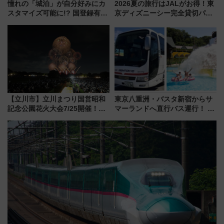
憧れの「城泊」が自分好みにカ
2026夏の旅行はJALがお得！東
スタマイズ可能に!? 国登録有形
京ディズニーシー完全貸切パー
文化財・丸亀城「延寿閣別館」
ティー招待券が当たるキャンペ
にオーダーメイド型の宿泊プラ
ーン始まる 条件は「夏の国内
ンが誕生！
線に2回搭乗」
【立川市】立川まつり国営昭和
東京八重洲・バスタ新宿からサ
記念公園花火大会7/25開催！
マーランドへ直行バス運行！ お
5000発の花火が夜を彩る 今年は
トクな1Dayパスで夏のプールと
混雑に要注意、その理由は
推し活を楽しもう！（2026年
8/1～31）