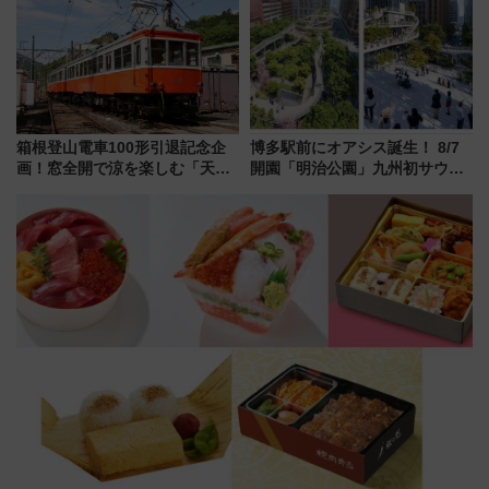
車、観覧スポット情報と周辺観
「いつから何が変わるか」徹底
光まとめ（7/28開催）
解説！
箱根登山電車100形引退記念企
博多駅前にオアシス誕生！ 8/7
画！窓全開で涼を楽しむ「天然
開園「明治公園」九州初サウナ
クーラー体験号」と限定鉄コレ
TOTOPAや日本一のピザなど絶
発売
品グルメ登場で駅前の過ごし方
はどう変わる？