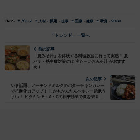
TAGS
# グルメ
# 人材・採用・仕事
# 医療・健康
# 環境・SDGs
「トレンド」一覧へ
前の記事
「夏みそ汁」を体験する料理教室に行って実感！ 夏
バテ・熱中症対策には 冷た～いおみそ汁 がおすす
め！
次の記事
いま話題、アーモンドミルクのバターチキンカレー
で抗酸化力アップ！ しかもかんたんヘルシー超絶う
まい！ ビタミン E・A・Cの相乗効果で夏を乗り切
れ！