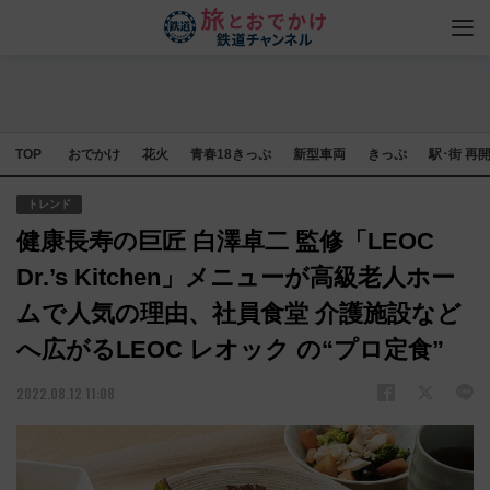
TOP
おでかけ
花火
青春18きっぷ
新型車両
きっぷ
駅･街 再
トレンド
健康長寿の巨匠 白澤卓二 監修「LEOC
Dr.’s Kitchen」メニューが高級老人ホー
ムで人気の理由、社員食堂 介護施設など
へ広がるLEOC レオック の“プロ定食”
2022.08.12 11:08