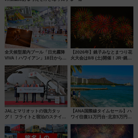
全天候型屋内プール「日光霧降
【2026年】銚子みなとまつり花
VIVA！ハワイアン」18日から営
火大会は8/8 (土)開催！JR･銚子
業開始 小さなお子様連れのフ
電鉄の臨時列車やアクセス情
ァミリーから大人まで幅広い世
報、利根川に咲く8,000発の大迫
代が一日中楽しる夏のリゾート
力＆屋台を満喫
を楽しんで
JALとマリオットの強力タッ
【ANA国際線タイムセール】ハ
グ！ フライトと宿泊のステイタ
ワイ往復11万円台･北京5万円台
スマッチでFLY ON ポイントや
～、憧れのビジネスクラスも！
上級会員資格を効率よく獲得す
来春のGW旅行まで狙える激ア
る方法を解説
ツ路線まとめ（8/10まで）