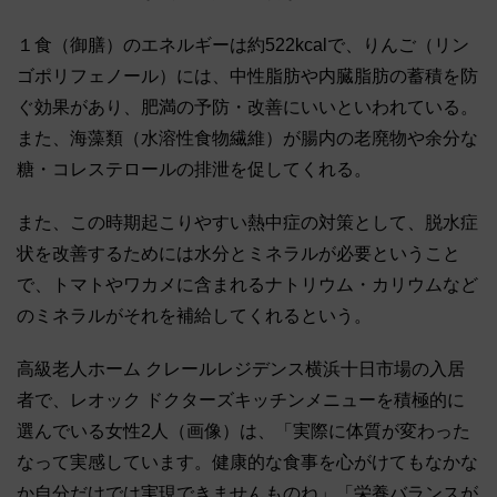
１食（御膳）のエネルギーは約522kcalで、りんご（リン
ゴポリフェノール）には、中性脂肪や内臓脂肪の蓄積を防
ぐ効果があり、肥満の予防・改善にいいといわれている。
また、海藻類（水溶性食物繊維）が腸内の老廃物や余分な
糖・コレステロールの排泄を促してくれる。
また、この時期起こりやすい熱中症の対策として、脱水症
状を改善するためには水分とミネラルが必要ということ
で、トマトやワカメに含まれるナトリウム・カリウムなど
のミネラルがそれを補給してくれるという。
高級老人ホーム クレールレジデンス横浜十日市場の入居
者で、レオック ドクターズキッチンメニューを積極的に
選んでいる女性2人（画像）は、「実際に体質が変わった
なって実感しています。健康的な食事を心がけてもなかな
か自分だけでは実現できませんものね」「栄養バランスが