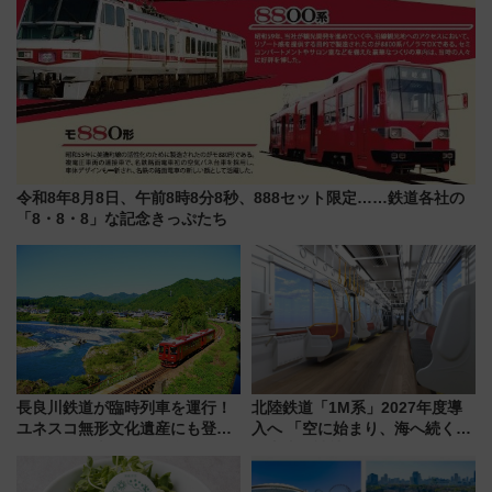
令和8年8月8日、午前8時8分8秒、888セット限定……鉄道各社の
「8・8・8」な記念きっぷたち
長良川鉄道が臨時列車を運行！
北陸鉄道「1M系」2027年度導
ユネスコ無形文化遺産にも登録
入へ 「空に始まり、海へ続く」
された「郡上おどり」楽しむ人
白山比咩神社をモチーフにした
に 乗車には予約が必要
神秘的なデザイン