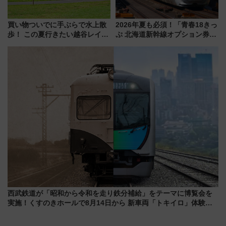
買い物ついでに手ぶらで水上散
2026年夏も必須！「青春18きっ
歩！ この夏行きたい越谷レイク
ぷ 北海道新幹線オプション券」
タウンの新たな水辺の憩いエリ
自動改札対応ルールと途中下車
ア「LAKESIDE PARK」（埼玉
の罠
県越谷市）
西武鉄道が「昭和から令和を走り鉄分補給」をテーマに博覧会を
実施！くすのきホールで8月14日から 新車両「トキイロ」体験ブ
ースも アクセスや申込方法を解説