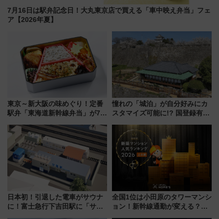
7月16日は駅弁記念日！大丸東京店で買える「車中映え弁当」フェ
ア【2026年夏】
東京～新大阪の味めぐり！定番
憧れの「城泊」が自分好みにカ
駅弁「東海道新幹線弁当」が7月
スタマイズ可能に!? 国登録有形
21日にリニューアル発売
文化財・丸亀城「延寿閣別館」
にオーダーメイド型の宿泊プラ
ンが誕生！
日本初！引退した電車がサウナ
全国1位は小田原のタワーマンシ
に！富士急行下吉田駅に「サ電
ョン！新幹線通勤が変える？
（SADEN）」2026年12月開
「住みたい街」の最新トレンド