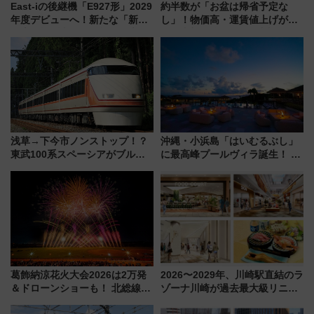
East-iの後継機「E927形」2029
約半数が「お盆は帰省予定な
年度デビューへ！新たな「新幹
し」！物価高・運賃値上げが財
線専用検測車」の性能を徹底解
布を直撃、往復1万円以内なら帰
説【JR東日本】
りたいけど……【WILLER お盆
帰省動向調査】
浅草→下今市ノンストップ！？
沖縄・小浜島「はいむるぶし」
東武100系スペーシアがブルー
に最高峰プールヴィラ誕生！ 石
リボン賞35周年記念で「デビュ
垣島から船で向かう究極のご褒
ー当時の停車駅」を再現 運転
美旅「何もしない贅沢」を体験
時刻や特急券の買い方を紹介
してみない？
葛飾納涼花火大会2026は2万発
2026〜2029年、川崎駅直結のラ
＆ドローンショーも！ 北総線を
ゾーナ川崎が過去最大級リニュ
使った穴場アクセスや臨時列
ーアル！ フードコート拡大など