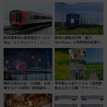
リンスホテル広島のフォトウエ
スタ IN KORIYAMA 2026」
ディング＆カジュアルパーティ
7/24-26開催！ 有料席はJRE
ープラン
MALLで予約可能
阪神電車初の座席指定サービス
新潟の酒観光列車「越乃
名は「らくやんシート」に！新
Shu*Kura」が長野県内初運行！
型3000系で大阪梅田～山陽姫路
地酒と食を味わう信州プレDC特
を快適移動
別企画
隅田川花火大会「大混雑」を回
琴平駅から好アクセス！国営讃
避する3つの鉄則！銀座線96本
岐まんのう公園「サマーフェス
増発･浅草線臨時ダイヤ･スカイ
タ」コキアに、ひまわりに、カ
ツリー駅の規制まとめ 7/25開催
ブトムシに楽しいがいっぱい
（2026年）