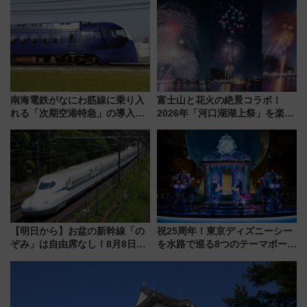
業 行き交う電車の音や振動を
【新築マンション人気ランキン
感じながら「ととのう」新感覚
グ】
南海電鉄がなにわ筋線に乗り入
富士山と花火の絶景コラボ！
れる「次期空港特急」の導入を
2026年「河口湖湖上祭」を楽し
決定！ピニンファリーナによる
む完全ガイド＆鉄道アクセスの
日本初の鉄道デザイン
ススメ
【明日から】お盆の新幹線「の
祝25周年！東京ディズニーシー
ぞみ」は自由席なし！8月8日午
を水路で巡る8つのテーマポート
前はほぼ満席…でも数時間ズラ
と限定デコレーションを解説
せば空きが見つかることも 混
雑避ける「空席」探しのコツ