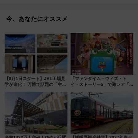
今、あなたにオススメ
【8月1日スタート】JAL工場見
「ファンタイム・ウィズ・ト
学が進化！ 万博で話題の「空飛
イ・ストーリー5」で激レア『ロ
ぶクルマ」体験が常設化!? 期間
ルカナ』カードをゲット！最新
限定の歴代制服仮想試着体験も
デコレーションも徹底解説
レポート
来館1422万人突破！ゆめが丘駅
【嵯峨野観光鉄道】2027年春デ