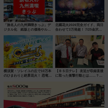
「旅名人の九州満喫きっぷ」デ
北國花火2026完全ガイド、両日
ジタル化 紙版との価格やルー
合わせて3万発超！ 7/25金沢大
ルの違いを解説
会・8/1川北大会の2つの花火大
会の日程・アクセス・観覧席ま
とめ（石川県）
横須賀・ソレイユの丘で10万本
【ＢＳ日テレ】 友近が収録直後
のひまわりと絶景花火！ 恐竜や
に取った衝撃行動とは……？
ドッグプールなど三浦半島の日
『友近・礼二の妄想トレイン』
帰りお出かけ最新情報（2026年
で極上の夏祭り鉄道旅を放送
7月17日～開催）