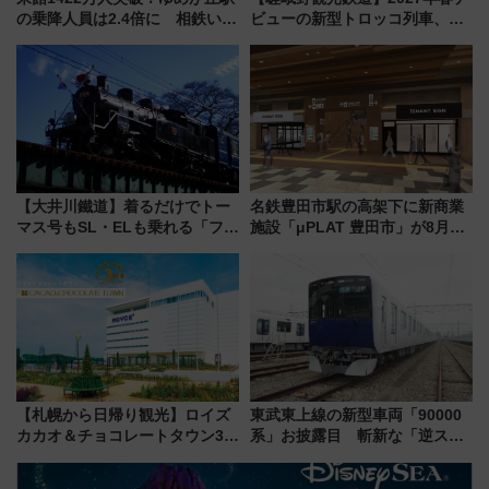
の乗降人員は2.4倍に 相鉄いず
ビューの新型トロッコ列車、い
み野線「ゆめが丘ソラトス」2周
よいよ試運転開始へ！現行車両
年祭にそうにゃん＆DB.スター
は2026年で引退
マンが登場
【大井川鐵道】着るだけでトー
名鉄豊田市駅の高架下に新商業
マス号もSL・ELも乗れる「フリ
施設「μPLAT 豊田市」が8月26
ーきっぷTシャツ」8月6日より
日開業！全8店舗が出店し街の新
受注販売
たな玄関口へ
【札幌から日帰り観光】ロイズ
東武東上線の新型車両「90000
カカオ＆チョコレートタウン3周
系」お披露目 斬新な「逆スラ
年！ 9月は入場料半額やチョコ
ント式」の先頭形状と明るく開
詰め放題を開催、ロイズタウン
放的な車内空間に注目、デビュ