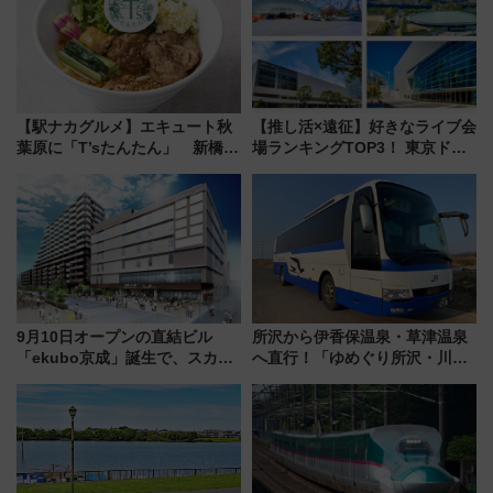
【駅ナカグルメ】エキュート秋
【推し活×遠征】好きなライブ会
葉原に「T’sたんたん」 新橋に
場ランキングTOP3！ 東京ドー
551蓬莱のDNAを継ぐ「東京豚
ムや大阪城ホールが選ばれる理
饅」、オムライス専門店「肉と
由と交通アクセス術、ライブ会
たまご」新グルメ続々登場！
場に何を求める？
【2026年8月】
9月10日オープンの直結ビル
所沢から伊香保温泉・草津温泉
「ekubo京成」誕生で、スカイ
へ直行！「ゆめぐり所沢・川越
ライナーも停まる巨大ハブ駅・
号」で群馬の温泉旅をもっと気
新鎌ヶ谷はどう変わる？ 全テナ
軽に 運行ダイヤ・運賃を解説
ント情報も公開！