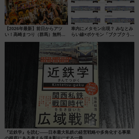
【2026年最新】前日からアツ
車内にメタモン出現？ みなとみ
い！高崎まつり（群馬）無料観
らい線×ポケモン「ブクブクうみ
覧エリアから初開催100人みこ
ぞこの街」ラッピング電車が運
しまで
行開始に！ この夏は直通列車で
横浜へ！
『近鉄学』を読む――日本最大私鉄の経営戦略や多角化する事業
の根底にある考えを浮き彫りにする一冊