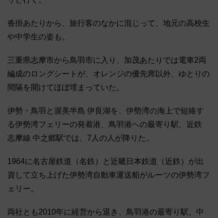
沓掛あたりから、旅行客のなかに混じって、地元の高校生
や中学生の姿も。
三重県志摩市から鳥羽市に入り、加茂あたりでは電車2両
編成のロングシートが、オレンジの優先席以外、ゆとりの
間隔を開けてほぼ埋まっていた。
伊勢・鳥羽と渥美半島 伊良湖を、伊勢湾の海上で短絡す
る伊勢湾フェリーの発着港、鳥羽港への最寄り駅、近鉄
志摩線 中之郷駅では、7人の人が降りた。
1964に名古屋鉄道（名鉄）と近畿日本鉄道（近鉄）が出
資して立ち上げた伊勢湾自動車運送船がルーツの伊勢湾フ
ェリー。
両社とも2010年に経営から退き、鳥羽港の最寄り駅、中