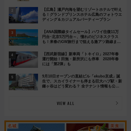
【広島】瀬戸内海を望むリゾートホテルで叶え
る！グランドプリンスホテル広島のフォトウエ
ディング＆カジュアルパーティープラン
【ANA国際線タイムセール】ハワイ往復11万
円台･北京5万円台～、憧れのビジネスクラス
も！来春のGW旅行まで狙える激アツ路線まと
め（8/10まで）
【西武新宿線】新車両「トキイロ」2027年春
運行開始！田無・新所沢にも停車 2028年春
には「第2弾」も
9月10日オープンの直結ビル「ekubo京成」誕
生で、スカイライナーも停まる巨大ハブ駅・新
鎌ヶ谷はどう変わる？ 全テナント情報も公
開！
VIEW ALL