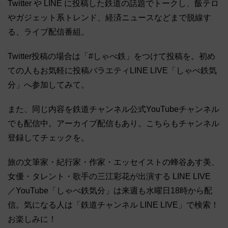
Twitter や LINE に投稿した鉄道の話題でトークし、飯テロ
やガジェット系トレンド、経済ニュースなどまで脱線す
る、ライブ配信番組。
Twitter投稿の場合は「#しゃべ鉄」をつけて投稿を。初め
ての人もお気軽に投稿バラエティLINE LIVE「しゃべ鉄気
分」へ参加してみて。
また、同じ内容を鉄道チャンネル公式YouTubeチャンネル
でも配信中。アーカイブ配信もあり。こちらもチャンネル
登録してチェックを。
旅の文筆家・紀行家・作家・エッセイストの蜂谷あす美、
女優・タレント・歌手の三江彩花が出演する LINE LIVE
／YouTube「しゃべ鉄気分」は来週も水曜日18時から配
信。気になる人は「鉄道チャンネル LINE LIVE」で検索！
お楽しみに！