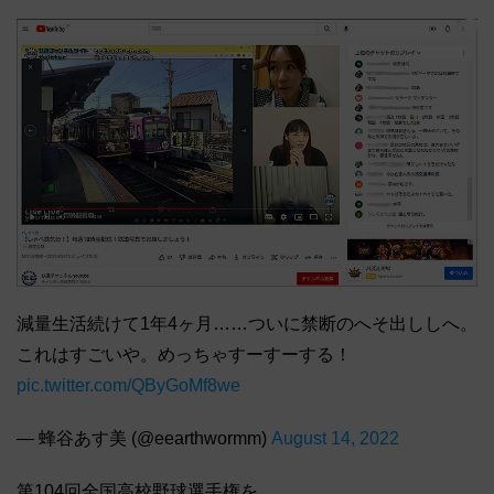
減量生活続けて1年4ヶ月……ついに禁断のへそ出ししへ。
これはすごいや。めっちゃすーすーする！
pic.twitter.com/QByGoMf8we
— 蜂谷あす美 (@eearthwormm)
August 14, 2022
第104回全国高校野球選手権を