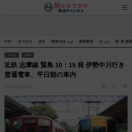
TOP
おでかけ
花火
青春18きっぷ
新型車両
きっぷ
駅･街 再
コラム
LOG
近鉄 志摩線 賢島 10：15 発 伊勢中川行き
普通電車、平日朝の車内
2022.08.22 11:08