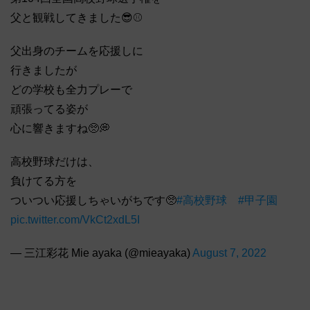
父と観戦してきました😎⚾️
父出身のチームを応援しに
行きましたが
どの学校も全力プレーで
頑張ってる姿が
心に響きますね🥺💭
高校野球だけは、
負けてる方を
ついつい応援しちゃいがちです🥺
#高校野球
#甲子園
pic.twitter.com/VkCt2xdL5I
— 三江彩花 Mie ayaka (@mieayaka)
August 7, 2022