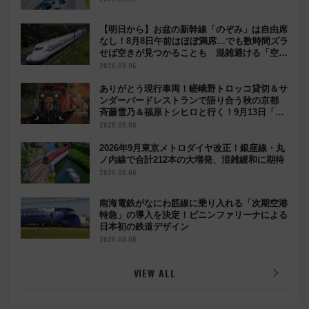
【明日から】お盆の新幹線「のぞみ」は自由席
なし！8月8日午前はほぼ満席…でも数時間ズラ
せば空きが見つかることも 混雑避ける「空
席」探しのコツ
2026.08.06
ありがとう現行車両！嵯峨野トロッコ貸切＆サ
ンダーバードレストランで語り合う秋の京都
斉藤雪乃＆福原トシヒロと行く！9月13日「京
都の鉄道満喫ツアー」開催
2026.08.06
2026年9月東京メトロダイヤ改正！銀座線・丸
ノ内線で合計212本の大増発、混雑緩和に期待
2026.08.06
南海電鉄がなにわ筋線に乗り入れる「次期空港
特急」の導入を決定！ピニンファリーナによる
日本初の鉄道デザイン
2026.08.06
VIEW ALL