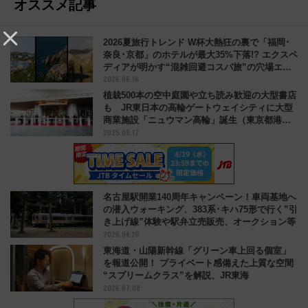
オススメ記事
2026夏旅行トレンド W杯大熱狂の裏で「福岡･
奈良･京都」のホテルが最大35%下落!? エクスペ
ディアが明かす“混雑回避コスパ旅”の穴場エリ
2026.06.16
ア
植栽500本の空中庭園や立ち読み歓迎の大型書店
も JR東日本の高輪ゲートウェイシティに大型
商業施設「ニュウマン高輪」誕生（東京都港
2025.09.17
区）
名古屋駅開業140周年キャンペーン！車両基地へ
の潜入ウォーキング、383系･キハ75形で行く”引
き上げ線”体験や駅弁立売販売、オークション等
2026.04.20
東海道・山陽新幹線「グリーン車上回る個室」
を報道公開！ プライベート感備えた上質な空間
“スプリームクラス”を解説、JR東海
2026.07.08