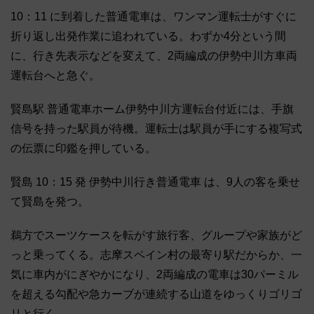
10：11 に到着した普通電車は、ワンマン運転士がすぐに
折り返し出発作業に追われている。わずか4分という間
に、行き先表示などを変えて、2両編成の伊勢中川方車両
運転台へと急ぐ。
賢島駅 普通電車ホーム伊勢中川方運転台付近には、手旗
信号を持った駅員が待機。運転士は駅員が手にする複写式
の伝票に印鑑を押している。
賢島 10：15 発 伊勢中川行き普通電車 は、9人の客を乗せ
て賢島を発つ。
鵜方でスーツケースを転がす旅行客、グループや家族がど
っと乗ってくる。志摩スペイン村の最寄り駅だからか、一
気に車内がにぎやかになり、2両編成の電車は30パーミル
を超える勾配や急カーブが連続する山道をゆっくりゴリゴ
リと行く。