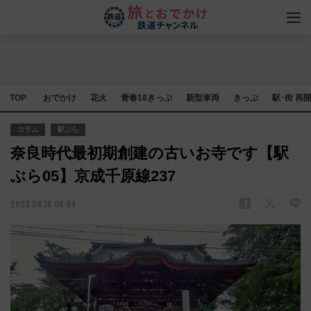
TOP
おでかけ
花火
青春18きっぷ
新型車両
きっぷ
駅･街 再
コラム
駅ぶら
奈良時代最初期創建の古いお寺です【駅
ぶら05】京成千原線237
2023.04.18 06:04