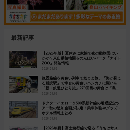
最新記事
【2026年版】夏休みに家族で夜の動物園はい
かが？東山動植物園＆のんほいパーク「ナイト
ZOO」開催情報
2026.08.07
絶景路線を黄色い列車で気まま旅、「海が見え
る難読駅」で幸せの黄色いハンカチに願いを
「新・鉄道ひとり旅」279回目の舞台は「島原
鉄道」
2026.08.07
ドクターイエロー＆500系新幹線の引退記念ツ
アー秋の追加企画が決定！乗車体験やグッズ・
ホテル情報まとめ
2026.08.07
【2026年夏】富士急行線で巡る「うちはサス