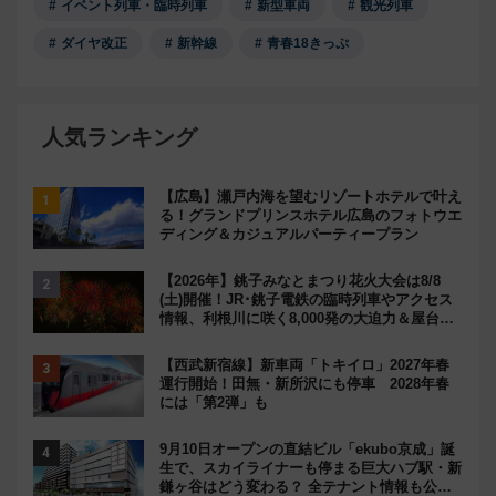
イベント列車・臨時列車
新型車両
観光列車
ダイヤ改正
新幹線
青春18きっぷ
人気ランキング
【広島】瀬戸内海を望むリゾートホテルで叶え
る！グランドプリンスホテル広島のフォトウエ
ディング＆カジュアルパーティープラン
【2026年】銚子みなとまつり花火大会は8/8
(土)開催！JR･銚子電鉄の臨時列車やアクセス
情報、利根川に咲く8,000発の大迫力＆屋台を
満喫
【西武新宿線】新車両「トキイロ」2027年春
運行開始！田無・新所沢にも停車 2028年春
には「第2弾」も
9月10日オープンの直結ビル「ekubo京成」誕
生で、スカイライナーも停まる巨大ハブ駅・新
鎌ヶ谷はどう変わる？ 全テナント情報も公