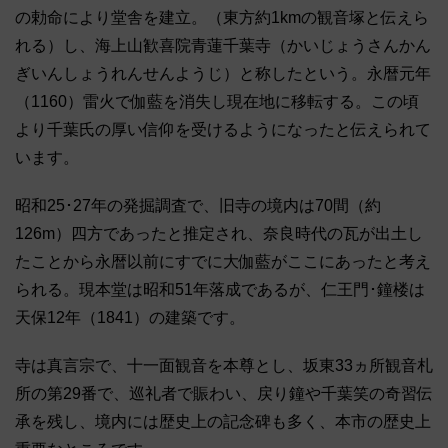
の勅命により堂舎を建立。（東方約1kmの観音塚と伝えら
れる）し、海上山歓喜院青蓮千葉寺（かいじょうさんかん
ぎいんしょうれんせんようじ）と称したという。永暦元年
（1160）雷火で伽藍を消失し現在地に移転する。この頃
より千葉氏の厚い信仰を受けるようになったと伝えられて
います。
昭和25･27年の発掘調査で、旧寺の境内は70間（約
126m）四方であったと推定され、奈良時代の瓦が出土し
たことから永暦以前にすでに大伽藍がここにあったと考え
られる。現本堂は昭和51年落成であるが、仁王門･鐘楼は
天保12年（1841）の建築です。
寺は真言宗で、十一面観音を本尊とし、坂東33ヵ所観音札
所の第29番で、巡礼者で賑わい、戻り鐘や千葉笑の奇習伝
承を残し、境内には歴史上の記念碑も多く、本市の歴史上