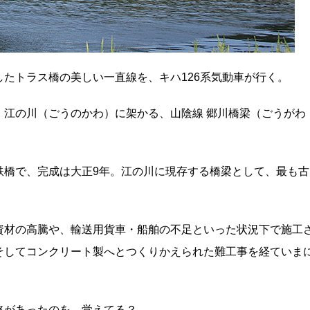
たトラス橋の美しい一直線を、キハ126系気動車が行く。
、江の川（ごうのかわ）に架かる、山陰線 郷川橋梁（ごうがわ
鉄橋で、完成は大正9年。江の川に現存する橋梁として、最も古
資材の高騰や、輸送用貨車・船舶の不足といった状況下で施工
そしてコンクリート製へとつくりかえられた難工事を経ていま
路があったのを、覚えてる？