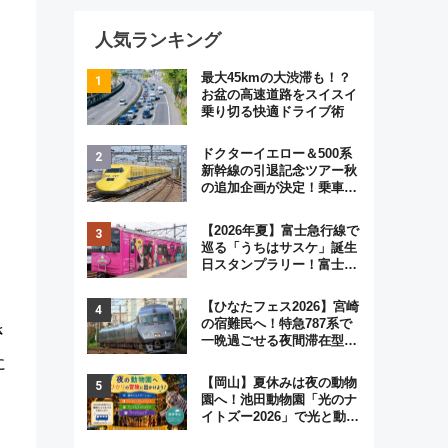
人気ランキング
最大45kmの大渋滞も！？
お盆の高速道路をスイスイ
乗り切る快適ドライブ術
ドクターイエロー＆500系
新幹線の引退記念ツアー秋
の追加企画が決定！乗車体
験やグッズ・ホテル情報ま
とめ
【2026年夏】富士急行線で
巡る「うちはサスケ」誕生
日スタンプラリー！富士急
ハイランド限定グルメ＆グ
ッズ徹底ガイド
【ひなたフェス2026】宮崎
の宿難民へ！特急787系で
さ
一晩過ごせる夜間滞在型イ
ベント「スワローおひさ
に
ま」が救世主に？
【岡山】夏休みは夜の動物
園へ！池田動物園「光のナ
イトズー2026」で光と動物
が彩る特別な夜