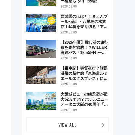
ー構想も タイで検証
2026.08.09
西武園のほぼとしまえんプ
ール×品川・八景島の水族
館！猛暑を乗り切る「アク
ティブパス」で夏休みをお
2026.08.09
得に楽しむ！
【2026年夏】推し活の遠征
費を劇的節約！？WILLER
高速バス「1km5円セー
ル」やワンコイン温泉の最
2026.08.09
強ルート 予約期間・対象
路線まとめ
【乗車記】実質夜行？話題
沸騰の新幹線「東海道ルミ
エールエクスプレス」に乗
車してみた 東京22時発、
2026.08.09
京都・新大阪に6時台着
見どころは岐阜羽島の素晴
大阪城ビューの絶景宿が最
らし過ぎる朝
大52%オフ!? ホテルニュー
オータニ大阪の40周年「夏
のタイムセール」で秋の関
2026.08.09
西旅を豪華にする方法（8
月20日まで！）
VIEW ALL