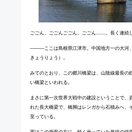
ごごん、ごごんごごん、ごごん……。長く連続し
―――ここは島根県江津市。中国地方一の大河
きょうりょう）。
みてのとおり、この郷川橋梁は、山陰線最長の
い橋梁といわれる。
まさに第一次世界大戦中の建設ということで、
れた長大橋梁で、橋脚はレンガから石積みへ、
至っている。
実はこの画面の右に、鈍く光っていた単線の線