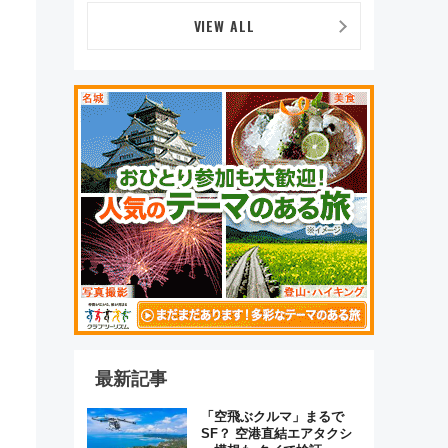
VIEW ALL
最新記事
「空飛ぶクルマ」まるで
SF？ 空港直結エアタクシ