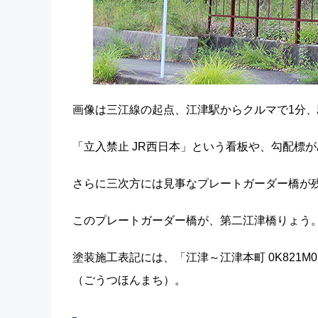
画像は三江線の起点、江津駅からクルマで1分、
「立入禁止 JR西日本」という看板や、勾配標
さらに三次方には見事なプレートガーダー橋が
このプレートガーダー橋が、第二江津橋りょう
塗装施工表記には、「江津～江津本町 0K821
（ごうつほんまち）。