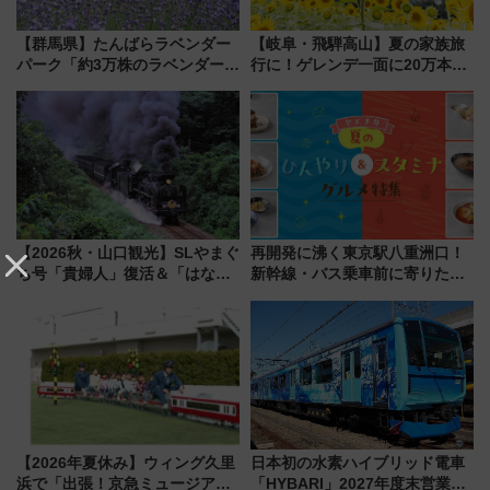
【群馬県】たんばらラベンダー
【岐阜・飛騨高山】夏の家族旅
パーク「約3万株のラベンダー」
行に！ゲレンデ一面に20万本の
が見頃！新幹線＆無料送迎バス
ひまわりが咲き誇る「アルコピ
で都心から約1時間半で夏の絶景
アひまわり園」開園
を！
【2026秋・山口観光】SLやまぐ
再開発に沸く東京駅八重洲口！
ち号「貴婦人」復活＆「はなあ
新幹線・バス乗車前に寄りたい
かり」初走行区間も！山口DCの
「ヤエチカ」2026年夏の「ひん
注目観光列車まとめ きっぷの取
やり＆スタミナグルメ」6選【新
り方は？
店舗も！】
【2026年夏休み】ウィング久里
日本初の水素ハイブリッド電車
浜で「出張！京急ミュージア
「HYBARI」2027年度末営業運