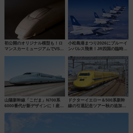
を満喫しよう
と料金・アクセスを徹底解説
（札幌市）
初公開のオリジナル模型も！ロ
小松島港まつり2026にブルーイ
マンスカーミュージアムでVSE
ンパルス飛来！JR四国の臨時ダ
の設計秘話に迫る企画展が7月
イヤや駐車場予約を徹底解説
15日スタート
山陽新幹線「こだま」N700系
ドクターイエロー＆500系新幹
6000番代が新デザインに！産学
線の引退記念ツアー秋の追加企
連携で描く瀬戸内の波模様 運
画が決定！乗車体験やグッズ・
用は今冬から
ホテル情報まとめ