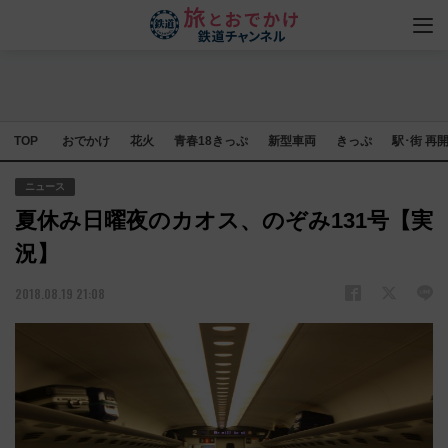
TOP
おでかけ
花火
青春18きっぷ
新型車両
きっぷ
駅･街 再
ニュース
夏休み日曜夜のカオス、のぞみ131号【実
況】
2018.08.19 21:08