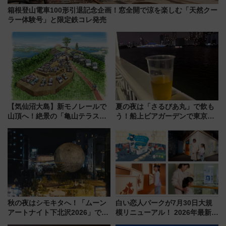
箱根登山電車100形引退記念企画！窓全開で涼を楽しむ「天然クー
ラー体験号」と限定鉄コレ発売
【気仙沼大島】新モノレールで
夏の夜は「さるびあ丸」で飲も
山頂へ！絶景の「亀山テラス
う！船上ビアガーデンで東京湾
360°」が7月19日オープン、休
の夜景を眺めながら軽く一
暇村のお得な日帰りプランも登
杯……工場直送生ビールや島グ
場
ルメが美味い
秋の夜はシモキタへ！「ムーン
白い恋人パークが7月30日大規
アートナイト下北沢2026」でイ
模リニューアル！ 2026年最新の
マーシブシアターやアート巡り
新エリア・工場見学の見どころ