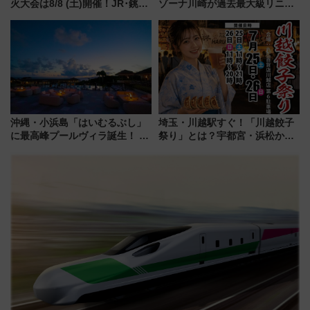
火大会は8/8 (土)開催！JR･銚子
ゾーナ川崎が過去最大級リニュ
電鉄の臨時列車やアクセス情
ーアル！ フードコート拡大など
報、利根川に咲く8,000発の大迫
「いつから何が変わるか」徹底
力＆屋台を満喫
解説！
沖縄・小浜島「はいむるぶし」
埼玉・川越駅すぐ！「川越餃子
に最高峰プールヴィラ誕生！ 石
祭り」とは？宇都宮・浜松から
垣島から船で向かう究極のご褒
ご当地和牛まで全国の人気餃子
美旅「何もしない贅沢」を体験
を食べ比べ【7月25日・26日開
してみない？
催】