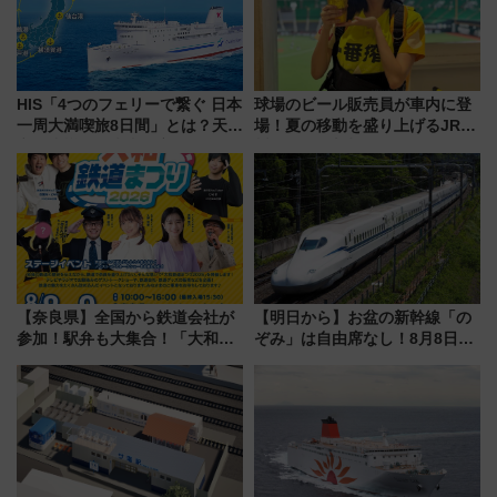
HIS「4つのフェリーで繋ぐ 日本
球場のビール販売員が車内に登
一周大満喫旅8日間」とは？天橋
場！夏の移動を盛り上げるJR九
立・小樽・日光東照宮など全国
州「ビール新幹線」7月31日・8
の絶景＆限定グルメを網羅！煩
月7日限定 ソフトバンクホーク
雑な手続きも不要でお手軽に楽
スとコラボ
しめるプランが登場
【奈良県】全国から鉄道会社が
【明日から】お盆の新幹線「の
参加！駅弁も大集合！「大和鉄
ぞみ」は自由席なし！8月8日午
道まつり2026」が8月8日・9日
前はほぼ満席…でも数時間ズラ
に開催決定
せば空きが見つかることも 混
雑避ける「空席」探しのコツ