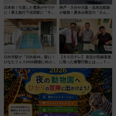
日本初！引退した電車がサウナ
神戸・大分や大阪・志布志航路
に！富士急行下吉田駅に「サ電
が破格！夏休み限定の「さんふ
（SADEN）」2026年12月開
らわあスペシャルセール」スタ
業 行き交う電車の音や振動を
ート 夕朝食ビュッフェ付きで
感じながら「ととのう」新感覚
快適な船旅はいかが？
日向市駅が「日向坂46」駅に！
【ＢＳ日テレ】 友近が収録直後
ひなたフェス2026開催に向けJR
に取った衝撃行動とは……？
九州が記念きっぷや臨時列車で
『友近・礼二の妄想トレイン』
全力応援 夜行列車「ドリーム
で極上の夏祭り鉄道旅を放送
おひさま号」も走る