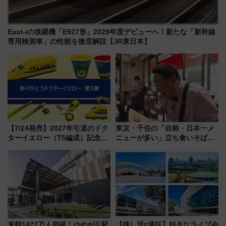
East-iの後継機「E927形」2029年度デビューへ！新たな「新幹線
専用検測車」の性能を徹底解説【JR東日本】
【7/24発売】2027年引退のドク
東京・千住の「自称・日本一メ
ターイエロー（T5編成）記念グ
ニューが多い」立ち食いそば屋
ッズ7種が登場！ 新幹線車内放
とは？ ＢＳ日テレ『ドランク塚
送の目覚まし時計など通販・販
地のふらっと立ち食いそば』
売店舗まとめ
7/27夜10時～放送
来館1422万人突破！ゆめが丘駅
【推し活×遠征】好きなライブ会