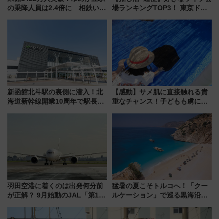
の乗降人員は2.4倍に 相鉄いず
場ランキングTOP3！ 東京ドー
み野線「ゆめが丘ソラトス」2周
ムや大阪城ホールが選ばれる理
年祭にそうにゃん＆DB.スター
由と交通アクセス術、ライブ会
マンが登場
場に何を求める？
新函館北斗駅の裏側に潜入！北
【感動】サメ肌に直接触れる貴
海道新幹線開業10周年で駅長
重なチャンス！子どもも虜にな
室・地下通路など公開イベン
る鴨川シーワールド「エイとサ
ト 参加方法や体験内容を紹介
メのタッチングプール」【夏休
み限定企画】
羽田空港に着くのは出発何分前
猛暑の夏こそトルコへ！「クー
が正解？ 9月始動のJAL「第1タ
ルケーション」で巡る黒海沿岸
ーミナル北側サテライト」は徒
やエーゲ海の避暑リゾート 関
歩1キロ超え！ 知っておきたい
連検索数が前年比237％増、ナ