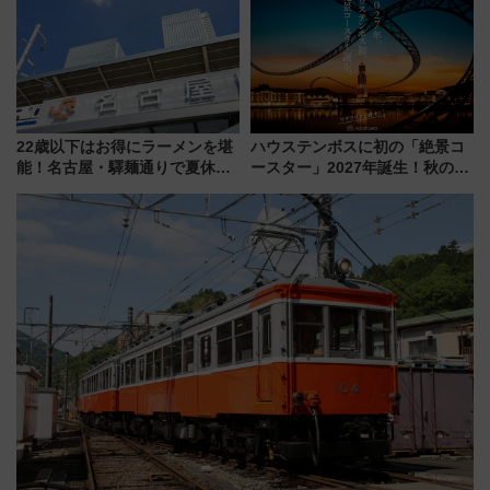
通り」も一新
アクセス
22歳以下はお得にラーメンを堪
ハウステンボスに初の「絶景コ
能！名古屋・驛麺通りで夏休み
ースター」2027年誕生！秋の
限定「U22応援割り」が7月21日
「すんごいハロウィン」見どこ
よりスタート
ろも一挙紹介