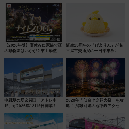
会・8/1川北大会の2つの花火大
って集める「索道印(さくどうい
会の日程・アクセス・観覧席ま
ん)」企画がスタート
とめ（石川県）
【2026年版】夏休みに家族で夜
誕生15周年の「ぴよりん」が名
の動物園はいかが？東山動植物
古屋市交通局の一日乗車券に！
園＆のんほいパーク「ナイト
東山線では貸切電車も登場【限
ZOO」開催情報
定1万5000枚】
中野駅の新玄関口「アトレ中
2026年「仙台七夕花火祭」を攻
野」が2026年12月9日開業！新
略！ 混雑回避の地下鉄アクセス
改札直結で屋上BBQも楽しめる
からまだ買える有料席情報、花
注目スポット
火前に楽しむ仙台観光ルートま
で解説！