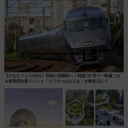
変更点まとめ
ショジオも認める『2026年に訪
れるべき世界の旅先』
【ひなたフェス2026】宮崎の宿難民へ！特急787系で一晩過ごせ
る夜間滞在型イベント「スワローおひさま」が救世主に？