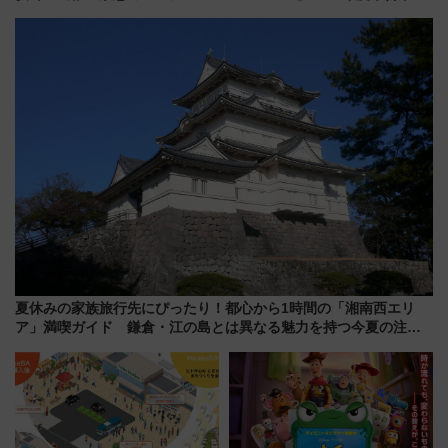
ム」開催！入場無料でスタンプ
転へ 鉄道・発電・まちづくり
ラリーや子ども制服撮影も
で水素利活用が加速
夏休みの家族旅行先にぴったり！都心から1時間の「湘南西エリ
ア」満喫ガイド 鎌倉・江の島とは異なる魅力を持つ今夏の注目
スポット