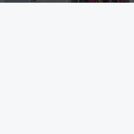
【札幌から日帰り観光】ロイズ
【2026年夏】富士急行線で巡る
カカオ＆チョコレートタウン3周
「うちはサスケ」誕生日スタン
年！ 9月は入場料半額やチョコ
プラリー！富士急ハイランド限
詰め放題を開催、ロイズタウン
定グルメ＆グッズ徹底ガイド
駅からのアクセスも
嵯峨野観光鉄道、「DE10 機関車」や「SK200 運転台」見学ツア
ーを開催！ ラストランイベントの一環で激レア体験できちゃうか