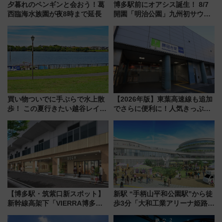
夕暮れのペンギンと会おう！葛
博多駅前にオアシス誕生！ 8/7
西臨海水族園が夜8時まで延長
開園「明治公園」九州初サウナ
TOTOPAや日本一のピザなど絶
品グルメ登場で駅前の過ごし方
はどう変わる？
買い物ついでに手ぶらで水上散
【2026年版】東葉高速線も追加
歩！ この夏行きたい越谷レイク
でさらに便利に！人気きっぷ
タウンの新たな水辺の憩いエリ
「サンキューちばフリーパス」
ア「LAKESIDE PARK」（埼玉
今年も発売 秋・早春に千葉県を
県越谷市）
巡るなら使い勝手・コスパ抜群
【博多駅・筑紫口新スポット】
新駅 “手柄山平和公園駅”から徒
新幹線高架下「VIERRA博多テ
歩3分「大和工業アリーナ姫路」
ラス」が9/18開業！九州初出店
10月開業！Novelbright公演 や
など注目の全6店舗 「博多活憩
大相撲巡業など 豪華イベントと