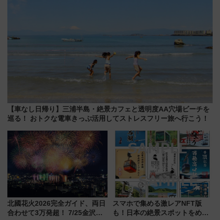
【車なし日帰り】三浦半島・絶景カフェと透明度AA穴場ビーチを
巡る！ おトクな電車きっぷ活用してストレスフリー旅へ行こう！
北國花火2026完全ガイド、両日
スマホで集める激レアNFT版
合わせて3万発超！ 7/25金沢大
も！日本の絶景スポットをめぐ