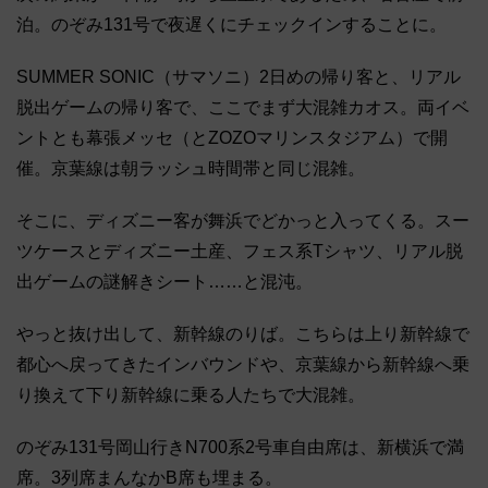
泊。のぞみ131号で夜遅くにチェックインすることに。
SUMMER SONIC（サマソニ）2日めの帰り客と、リアル
脱出ゲームの帰り客で、ここでまず大混雑カオス。両イベ
ントとも幕張メッセ（とZOZOマリンスタジアム）で開
催。京葉線は朝ラッシュ時間帯と同じ混雑。
そこに、ディズニー客が舞浜でどかっと入ってくる。スー
ツケースとディズニー土産、フェス系Tシャツ、リアル脱
出ゲームの謎解きシート……と混沌。
やっと抜け出して、新幹線のりば。こちらは上り新幹線で
都心へ戻ってきたインバウンドや、京葉線から新幹線へ乗
り換えて下り新幹線に乗る人たちで大混雑。
のぞみ131号岡山行きN700系2号車自由席は、新横浜で満
席。3列席まんなかB席も埋まる。