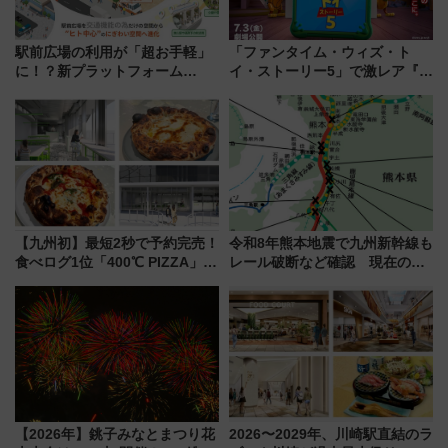
駅前広場の利用が「超お手軽」
「ファンタイム・ウィズ・ト
に！？新プラットフォーム
イ・ストーリー5」で激レア『ロ
「HirakeBA」8月3日始動、ス
ルカナ』カードをゲット！最新
マホで簡単申請 物販や演奏会な
デコレーションも徹底解説
どに【JR東日本】
【九州初】最短2秒で予約完売！
令和8年熊本地震で九州新幹線も
食べログ1位「400℃ PIZZA」が
レール破断など確認 現在の運
博多駅すぐの明治公園に8/7オー
転見合わせ状況と交通網への影
プン。もつ鍋風など限定メニュ
響
ーも
【2026年】銚子みなとまつり花
2026〜2029年、川崎駅直結のラ