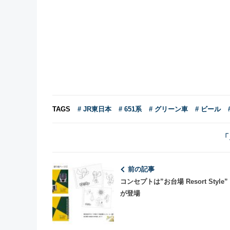
TAGS
# JR東日本
# 651系
# グリーン車
# ビール
「
前の記事
コンセプトは”お台場 Resort Style”
が登場