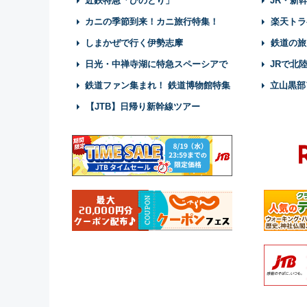
近鉄特急「ひのとり」
JR・新
カニの季節到来！カニ旅行特集！
楽天トラ
しまかぜで行く伊勢志摩
鉄道の旅
日光・中禅寺湖に特急スペーシアで
JRで北
鉄道ファン集まれ！ 鉄道博物館特集
立山黒部
【JTB】日帰り新幹線ツアー