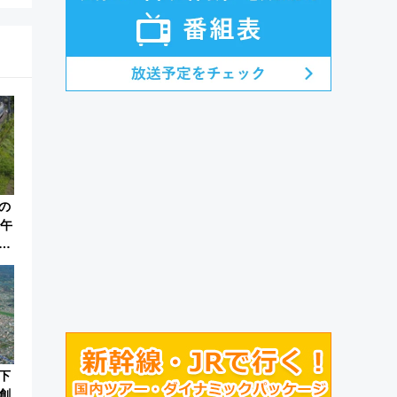
の
日午
ラ
混
下
創