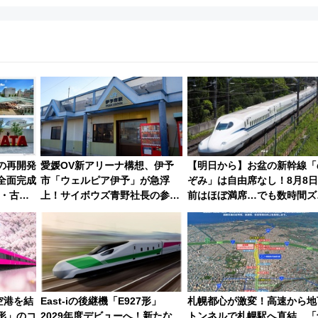
駅の再開発
愛媛OV新アリーナ構想、伊予
【明日から】お盆の新幹線「
全面完成
市「ウェルピア伊予」が急浮
ぞみ」は自由席なし！8月8
・古町
上！サイボウズ青野社長の参加
前はほぼ満席…でも数時間ズ
想まで徹
表明で探る鉄道アクセスの未来
せば空きが見つかることも 
雑避ける「空席」探しのコツ
空港を結
East-iの後継機「E927形」
札幌都心が激変！高速から地
0形」のコ
2029年度デビューへ！新たな
トンネルで札幌駅へ直結、「