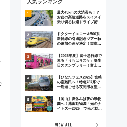
人気ランキング
最大45kmの大渋滞も！？
お盆の高速道路をスイスイ
乗り切る快適ドライブ術
ドクターイエロー＆500系
新幹線の引退記念ツアー秋
の追加企画が決定！乗車体
験やグッズ・ホテル情報ま
とめ
【2026年夏】富士急行線で
と
巡る「うちはサスケ」誕生
日スタンプラリー！富士急
ハイランド限定グルメ＆グ
ッズ徹底ガイド
【ひなたフェス2026】宮崎
の宿難民へ！特急787系で
で
一晩過ごせる夜間滞在型イ
ベント「スワローおひさ
ま」が救世主に？
【岡山】夏休みは夜の動物
園へ！池田動物園「光のナ
イトズー2026」で光と動物
が彩る特別な夜
VIEW ALL