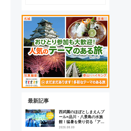
最新記事
西武園のほぼとしまえんプ
ール×品川・八景島の水族
館！猛暑を乗り切る「アク
ティブパス」で夏休みをお
2026.08.09