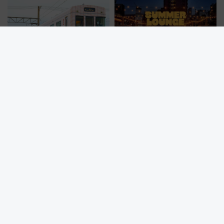
谷実アレンジの特別仕様へ、8月
トの一環で激レア体験できちゃ
5日始発から
うかも 参加方法やスケジュール
をご紹介
乃木坂46一ノ瀬美空が福岡で鉄
【2026夏】都立明治公園ビアガ
道旅を満喫⁈ 西鉄の観光列車
ーデン＆野外映画！「SUMMER
「THE RAIL KITCHEN
LOUNGE」のアクセスと上映ス
CHIKUGO」で巡る福岡･太宰
ケジュール 夜風とビール、映画
府･柳川の旅！YouTubeが公開
を満喫！
に