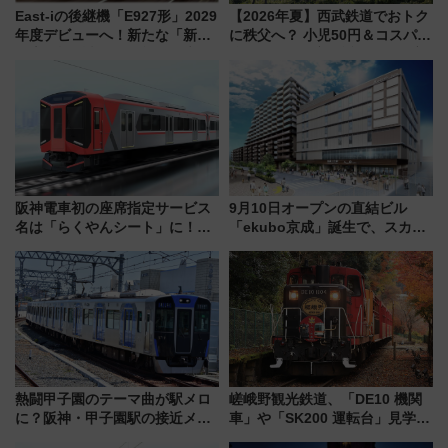
East-iの後継機「E927形」2029
【2026年夏】西武鉄道でおトク
年度デビューへ！新たな「新幹
に秩父へ？ 小児50円＆コスパ最
線専用検測車」の性能を徹底解
強きっぷで「安・近・短」な家
説【JR東日本】
族旅行！ 深夜の正丸トンネル探
検や特急ラビューも
阪神電車初の座席指定サービス
9月10日オープンの直結ビル
名は「らくやんシート」に！新
「ekubo京成」誕生で、スカイ
型3000系で大阪梅田～山陽姫路
ライナーも停まる巨大ハブ駅・
を快適移動
新鎌ヶ谷はどう変わる？ 全テナ
ント情報も公開！
熱闘甲子園のテーマ曲が駅メロ
嵯峨野観光鉄道、「DE10 機関
に？阪神・甲子園駅の接近メロ
車」や「SK200 運転台」見学ツ
ディがVaundy「かげろう」×向
アーを開催！ ラストランイベン