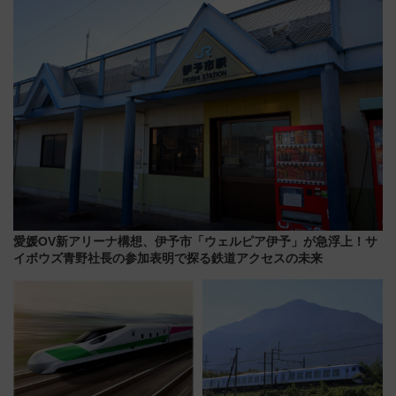
ショジオも認める『2026年に訪
れるべき世界の旅先』
愛媛OV新アリーナ構想、伊予市「ウェルピア伊予」が急浮上！サ
イボウズ青野社長の参加表明で探る鉄道アクセスの未来