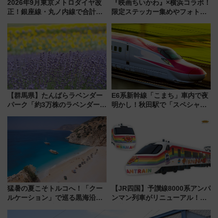
2026年9月東京メトロダイヤ改
『映画ちいかわ』×横浜コラボ！
正！銀座線・丸ノ内線で合計
限定ステッカー集めやフォトス
212本の大増発、混雑緩和に期
ポット、特別花火でみなとみら
待
いを満喫しよう（花火鑑賞会応
募は7/12まで！）
【群馬県】たんばらラベンダー
E6系新幹線「こまち」車内で夜
パーク「約3万株のラベンダー」
明かし！秋田駅で「スペシャル
が見頃！新幹線＆無料送迎バス
ナイト」8月開催、料金や予約方
で都心から約1時間半で夏の絶景
法は？
を！
猛暑の夏こそトルコへ！「クー
【JR四国】予讃線8000系アンパ
ルケーション」で巡る黒海沿岸
ンマン列車がリニューアル！内
やエーゲ海の避暑リゾート 関
外装デザイン公開 デビューは
連検索数が前年比237％増、ナ
今年12月