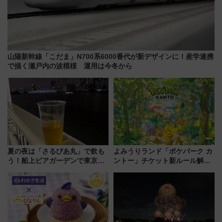
山陽新幹線「こだま」N700系6000番代が新デザインに！産学連携
で描く瀬戸内の波模様 運用は今冬から
夏の夜は「さるびあ丸」で飲も
よみうりランド「ポケパーク カ
う！船上ビアガーデンで東京湾
ントー」チケット新ルール解
の夜景を眺めながら軽く一
説！購入制限の緩和と入場時の
杯……工場直送生ビールや島グ
本人確認が11月スタート
ルメが美味い