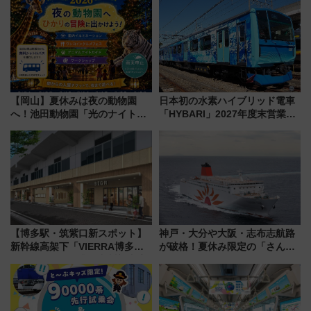
【岡山】夏休みは夜の動物園
日本初の水素ハイブリッド電車
へ！池田動物園「光のナイトズ
「HYBARI」2027年度末営業運
ー2026」で光と動物が彩る特別
転へ 鉄道・発電・まちづくり
な夜
で水素利活用が加速
【博多駅・筑紫口新スポット】
神戸・大分や大阪・志布志航路
新幹線高架下「VIERRA博多テ
が破格！夏休み限定の「さんふ
ラス」が9/18開業！九州初出店
らわあスペシャルセール」スタ
など注目の全6店舗 「博多活憩
ート 夕朝食ビュッフェ付きで
通り」も一新
快適な船旅はいかが？