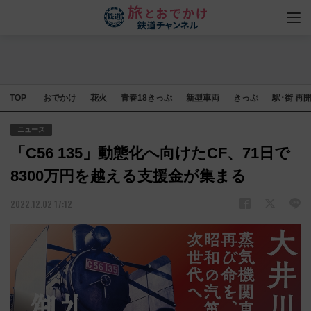
TOP
おでかけ
花火
青春18きっぷ
新型車両
きっぷ
駅･街 再
ニュース
「C56 135」動態化へ向けたCF、71日で
8300万円を越える支援金が集まる
2022.12.02 17:12