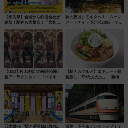
【奈良県】全国から鉄道会社が
秋の夜はシモキタへ！「ムーン
参加！駅弁も大集合！「大和鉄
アートナイト下北沢2026」でイ
道まつり2026」が8月8日・9日
マーシブシアターやアート巡り
に開催決定
を満喫しよう
【USJ】R-15指定の極限恐怖！
【駅ナカグルメ】エキュート秋
新アトラクション「『バイオハ
葉原に「T’sたんたん」 新橋に
ザード レクイエム』 ザ・ダイ
551蓬莱のDNAを継ぐ「東京豚
ブ」今秋登場 ―予測不能の恐
饅」、オムライス専門店「肉と
怖に泣き叫べ―
たまご」新グルメ続々登場！
【2026年8月】
乃木坂46〝駅と新幹線に降臨〟
浅草→下今市ノンストップ！？