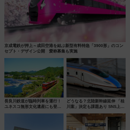
京成電鉄が押上～成田空港を結ぶ新型有料特急「3900形」のコン
セプト・デザイン公開 愛称募集も実施
長良川鉄道が臨時列車を運行！
どうなる？北陸新幹線延伸 「桂
ユネスコ無形文化遺産にも登録
川案」決定も課題あり SNS上の
された「郡上おどり」楽しむ人
声は
に 乗車には予約が必要