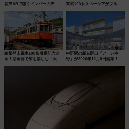
音声ARで響くメンバーの声「真
東武100系スペーシアがブルー
夏の全国ツアー2026」
リボン賞35周年記念で「デビュ
ー当時の停車駅」を再現 運転
時刻や特急券の買い方を紹介
箱根登山電車100形引退記念企
中野駅の新玄関口「アトレ中
画！窓全開で涼を楽しむ「天然
野」が2026年12月9日開業！新
クーラー体験号」と限定鉄コレ
改札直結で屋上BBQも楽しめる
発売
注目スポット