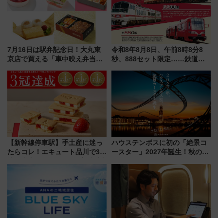
7月16日は駅弁記念日！大丸東
令和8年8月8日、午前8時8分8
京店で買える「車中映え弁当」
秒、888セット限定……鉄道各
フェア【2026年夏】
社の「8・8・8」な記念きっぷ
たち
【新幹線停車駅】手土産に迷っ
ハウステンボスに初の「絶景コ
たらコレ！エキュート品川で3年
ースター」2027年誕生！秋の
連続売上1位を獲得した定番手土
「すんごいハロウィン」見どこ
産スイーツとは？
ろも一挙紹介