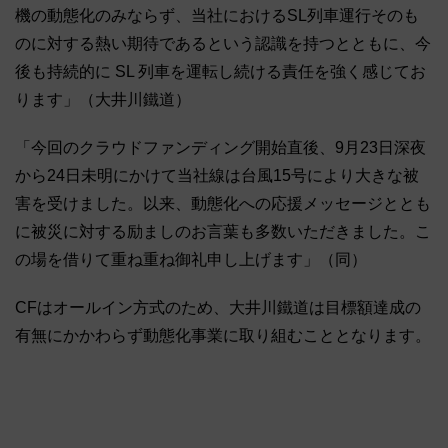
機の動態化のみならず、当社におけるSL列車運行そのも
のに対する熱い期待であるという認識を持つとともに、今
後も持続的に SL 列車を運転し続ける責任を強く感じてお
ります」（大井川鐵道）
「今回のクラウドファンディング開始直後、9月23日深夜
から24日未明にかけて当社線は台風15号により大きな被
害を受けました。以来、動態化への応援メッセージととも
に被災に対する励ましのお言葉も多数いただきました。こ
の場を借りて重ね重ね御礼申し上げます」（同）
CFはオールイン方式のため、大井川鐵道は目標額達成の
有無にかかわらず動態化事業に取り組むこととなります。