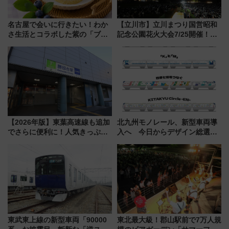
名古屋で会いに行きたい！わか
【立川市】立川まつり国営昭和
さ生活とコラボした紫の「ブル
記念公園花火大会7/25開催！
ーベリーぴよりん」期間限定販
5000発の花火が夜を彩る 今年は
売
混雑に要注意、その理由は
【2026年版】東葉高速線も追加
北九州モノレール、新型車両導
でさらに便利に！人気きっぷ
入へ 今日からデザイン総選挙
「サンキューちばフリーパス」
始まる
今年も発売 秋・早春に千葉県を
巡るなら使い勝手・コスパ抜群
東武東上線の新型車両「90000
東北最大級！郡山駅前で7万人規