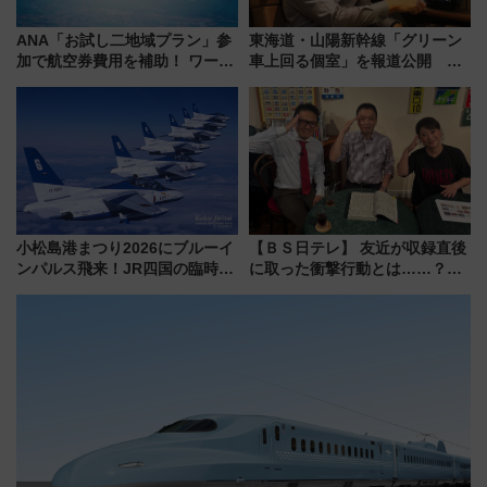
ANA「お試し二地域プラン」参
東海道・山陽新幹線「グリーン
加で航空券費用を補助！ ワーケ
車上回る個室」を報道公開 プ
ーションや週末移住に最適な自
ライベート感備えた上質な空間
治体は？ 2026年は対象のエリア
が拡大！
小松島港まつり2026にブルーイ
【ＢＳ日テレ】 友近が収録直後
ンパルス飛来！JR四国の臨時ダ
に取った衝撃行動とは……？
イヤや駐車場予約を徹底解説
『友近・礼二の妄想トレイン』
で極上の夏祭り鉄道旅を放送