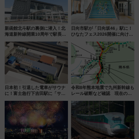
新函館北斗駅の裏側に潜入！北
日向市駅が「日向坂46」駅に！
海道新幹線開業10周年で駅長
ひなたフェス2026開催に向けJR
室・地下通路など公開イベン
九州が記念きっぷや臨時列車で
ト 参加方法や体験内容を紹介
全力応援 夜行列車「ドリーム
おひさま号」も走る
日本初！引退した電車がサウナ
令和8年熊本地震で九州新幹線も
に！富士急行下吉田駅に「サ電
レール破断など確認 現在の運
（SADEN）」2026年12月開
転見合わせ状況と交通網への影
業 行き交う電車の音や振動を
響
感じながら「ととのう」新感覚