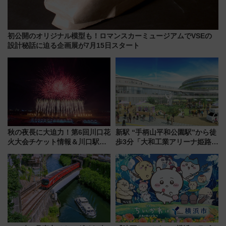
初公開のオリジナル模型も！ロマンスカーミュージアムでVSEの
設計秘話に迫る企画展が7月15日スタート
秋の夜長に大迫力！第6回川口花
新駅 “手柄山平和公園駅”から徒
火大会チケット情報＆川口駅か
歩3分「大和工業アリーナ姫路」
らのアクセスガイド
10月開業！Novelbright公演 や
大相撲巡業など 豪華イベントと
アクセス