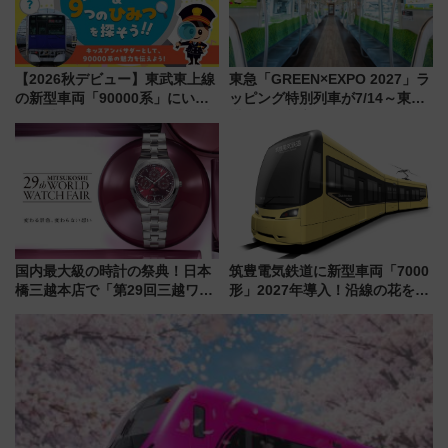
【2026秋デビュー】東武東上線
東急「GREEN×EXPO 2027」ラ
の新型車両「90000系」にいち
ッピング特別列車が7/14～東
早く乗れる！ 8/11開催の小学生
横・田園都市・目黒線でデビュ
向け先行試乗会でキッズアンバ
ー！ 注目の編成やデザインまと
サダーになろう
め
国内最大級の時計の祭典！日本
筑豊電気鉄道に新型車両「7000
橋三越本店で「第29回三越ワー
形」2027年導入！沿線の花をイ
ルドウォッチフェア」開幕
メージしたイエローを採用 車
【2026年8月5日～25日】
内は落ち着いたゆとりある空間
に