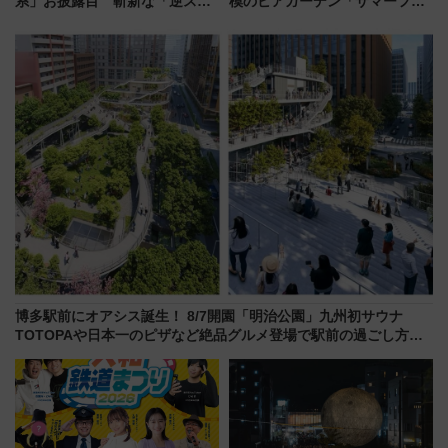
系」お披露目 斬新な「逆スラ
模のビアガーデン「サマーフェ
ント式」の先頭形状と明るく開
スタ IN KORIYAMA 2026」
放的な車内空間に注目、デビュ
7/24-26開催！ 有料席はJRE
ーは9月
MALLで予約可能
博多駅前にオアシス誕生！ 8/7開園「明治公園」九州初サウナ
TOTOPAや日本一のピザなど絶品グルメ登場で駅前の過ごし方は
どう変わる？