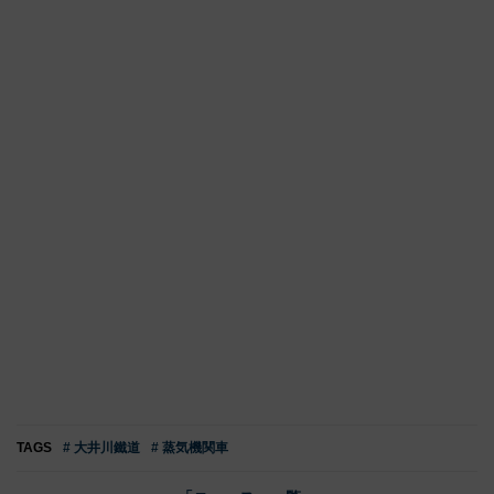
TAGS
# 大井川鐵道
# 蒸気機関車