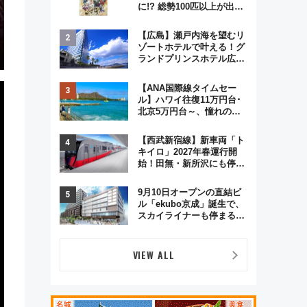
に!? 総勢100匹以上が出現
「レジェンドリサーチ」本
格謎解き・グッズ情報まと
【広島】瀬戸内海を望むリ
め
ゾートホテルで叶える！グ
ランドプリンスホテル広島
のフォトウエディング＆カ
ジュアルパーティープラン
【ANA国際線タイムセー
ル】ハワイ往復11万円台･
北京5万円台～、憧れのビ
ジネスクラスも！来春の
GW旅行まで狙える激アツ
【西武新宿線】新車両「ト
路線まとめ（8/10まで）
キイロ」2027年春運行開
始！田無・新所沢にも停
車 2028年春には「第2
弾」も
9月10日オープンの直結ビ
ル「ekubo京成」誕生で、
スカイライナーも停まる巨
大ハブ駅・新鎌ヶ谷はどう
変わる？ 全テナント情報も
公開！
VIEW ALL