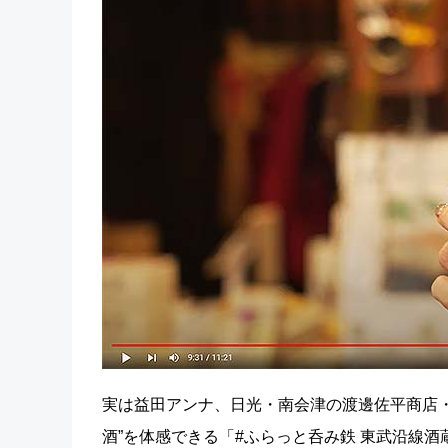
実は益田アンナ、日光・南会津の渡邊佐平商店・
酒”を体感できる「#ふらっと呑み鉄 東武沿線酒