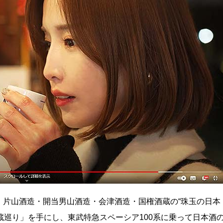
片山酒造​・開当男山酒造・会津酒造・国権酒蔵の“珠玉の日本
蔵巡り」を手にし、東武特急スペーシア100系に乗って日本酒