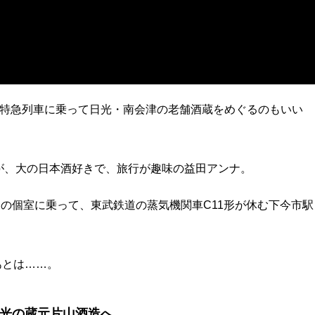
の特急列車に乗って日光・南会津の老舗酒蔵をめぐるのもいい
が、大の日本酒好きで、旅行が趣味の益田アンナ。
アの個室に乗って、東武鉄道の蒸気機関車C11形が休む下今市駅
あとは……。
日光の蔵元片山酒造へ