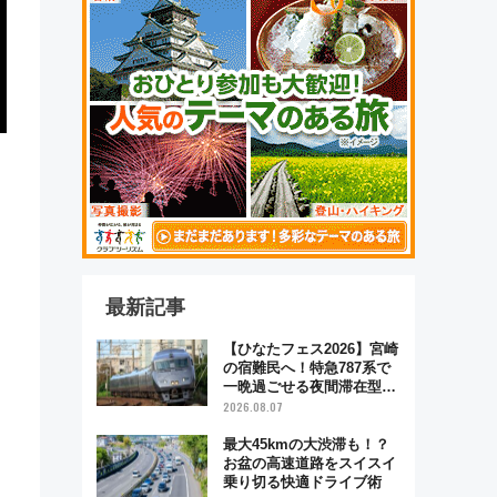
最新記事
【ひなたフェス2026】宮崎
の宿難民へ！特急787系で
一晩過ごせる夜間滞在型イ
ベント「スワローおひさ
2026.08.07
ま」が救世主に？
最大45kmの大渋滞も！？
お盆の高速道路をスイスイ
乗り切る快適ドライブ術