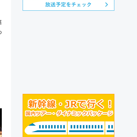
巡
め
、