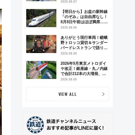
2026.08.07
【明日から】お盆の新幹線
「のぞみ」は自由席なし！
8月8日午前はほぼ満席…で
も数時間ズラせば空きが見
2026.08.06
つかることも 混雑避ける
「空席」探しのコツ
ありがとう現行車両！嵯峨
野トロッコ貸切＆サンダー
バードレストランで語り合
う秋の京都 斉藤雪乃＆福
2026.08.06
原トシヒロと行く！9月13
日「京都の鉄道満喫ツア
2026年9月東京メトロダイ
ー」開催
ヤ改正！銀座線・丸ノ内線
で合計212本の大増発、混
雑緩和に期待
2026.08.06
VIEW ALL