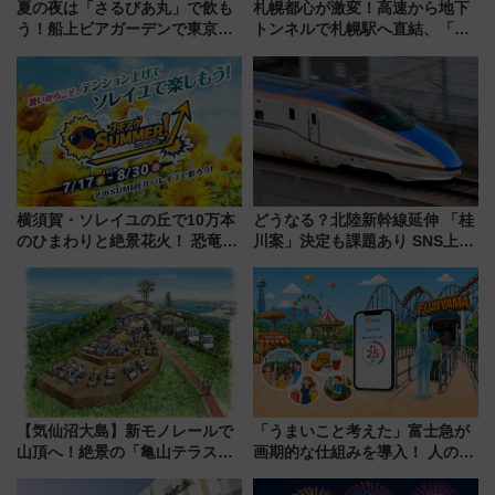
夏の夜は「さるびあ丸」で飲も
札幌都心が激変！高速から地下
う！船上ビアガーデンで東京湾
トンネルで札幌駅へ直結、「創
の夜景を眺めながら軽く一
成川通都心アクセス道路」が7月
杯……工場直送生ビールや島グ
から本格着工、延長4.8km整備
ルメが美味い
事業の全貌
横須賀・ソレイユの丘で10万本
どうなる？北陸新幹線延伸 「桂
のひまわりと絶景花火！ 恐竜や
川案」決定も課題あり SNS上の
ドッグプールなど三浦半島の日
声は
帰りお出かけ最新情報（2026年
7月17日～開催）
【気仙沼大島】新モノレールで
「うまいこと考えた」富士急が
山頂へ！絶景の「亀山テラス
画期的な仕組みを導入！ 人のか
360°」が7月19日オープン、休
わりにスマホが並ぶ「分身く
暇村のお得な日帰りプランも登
ん」始動