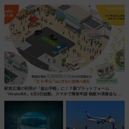
～、憧れのビジネスクラスも！
らのアクセスガイド
来春のGW旅行まで狙える激ア
ツ路線まとめ（8/10まで）
駅前広場の利用が「超お手軽」に！？新プラットフォーム
「HirakeBA」8月3日始動、スマホで簡単申請 物販や演奏会など
に【JR東日本】