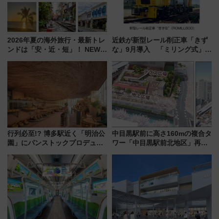
2026年夏の海外旅行・最新トレ
近鉄が新型レール削正車「きず
ンドは「安・近・短」！ NEWT
な」9月導入 「ミリング式」採
調査から読み解く、最新の人気
用でメンテナンス作業を効率
渡航先TOP5とは？ 円安時代の
化！安全性や乗り心地の向上に
旅行術
貢献するだけでなく、全線区で
活躍するための仕組みも
行列必至!? 博多駅近く「明治公
中目黒駅前に高さ160mの複合タ
園」にパンストックプロデュー
ワー「中目黒駅前北地区」再開
スの新業態『Land Bageri』8/7
発の全貌
オープン 秋からはビストロ営業
も！