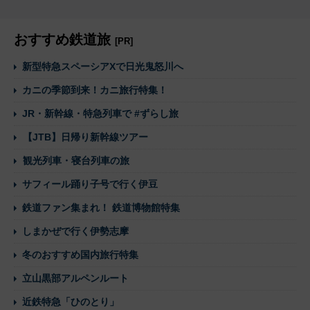
おすすめ鉄道旅
[PR]
新型特急スペーシアXで日光鬼怒川へ
カニの季節到来！カニ旅行特集！
JR・新幹線・特急列車で #ずらし旅
【JTB】日帰り新幹線ツアー
観光列車・寝台列車の旅
サフィール踊り子号で行く伊豆
鉄道ファン集まれ！ 鉄道博物館特集
しまかぜで行く伊勢志摩
冬のおすすめ国内旅行特集
立山黒部アルペンルート
近鉄特急「ひのとり」