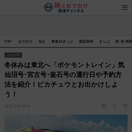
TOP
おでかけ
花火
青春18きっぷ
新型車両
きっぷ
駅･街 再
ニュース
冬休みは東北へ「ポケモントレイン」気
仙沼号･宮古号･釜石号の運行日や予約方
法を紹介！ピカチュウとお出かけしよ
う！
2025.11.12 09:11