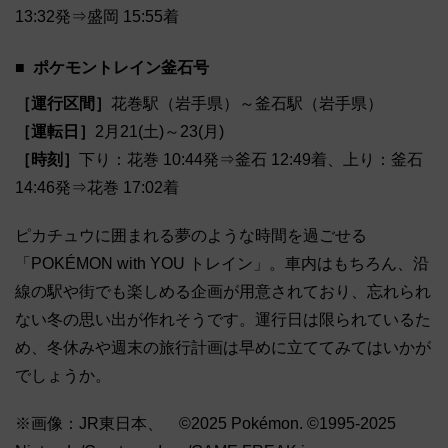
13:32発⇒盛岡 15:55着
ポケモントレイン釜石号
［運行区間］
花巻駅（岩手県）～釜石駅（岩手県）
［運転日］
2月21(土)～23(月)
［時刻］
下り：花巻 10:44発⇒釜石 12:49着、上り：釜石
14:46発⇒花巻 17:02着
ピカチュウに囲まれる夢のような時間を過ごせる
「POKÉMON with YOU トレイン」。車内はもちろん、沿
線の駅や街でも楽しめる企画が用意されており、忘れられ
ない冬の思い出が作れそうです。運行日は限られているた
め、冬休みや週末の旅行計画は早めに立ててみてはいかが
でしょうか。
※画像：JR東日本、 ©2025 Pokémon. ©1995-2025