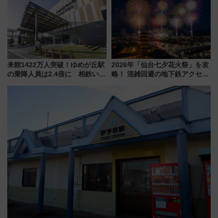
場
来館1422万人突破！ゆめが丘駅
2026年「仙台七夕花火祭」を攻
の乗降人員は2.4倍に 相鉄いず
略！ 混雑回避の地下鉄アクセス
み野線「ゆめが丘ソラトス」2周
からまだ買える有料席情報、花
年祭にそうにゃん＆DB.スター
火前に楽しむ仙台観光ルートま
マンが登場
で解説！