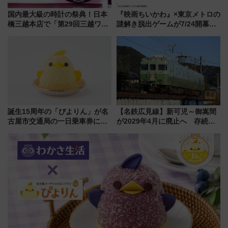
国内最大級の時計の祭典！日本
『映画ちいかわ』×東京メトロの
橋三越本店で「第29回三越ワー
謎解き脱出ゲームが7/24開幕！
ルドウォッチフェア」開幕
オリジナル24時間券の買い方と
【2026年8月5日～25日】
遊び方を解説！（7/10発売開
始）
誕生15周年の「ぴよりん」が名
【名鉄広見線】新可児～御嵩間
古屋市交通局の一日乗車券に！
が2029年4月に廃止へ 存続協
東山線では貸切電車も登場【限
議終了で100年の歴史に幕
定1万5000枚】