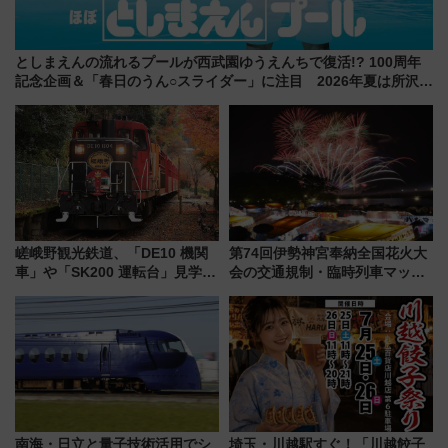
としまえんの流れるプールが西武園ゆうえんちで復活!? 100周年
記念企画＆「春日のうん○スライダー」に注目 2026年夏は所沢へ
遊びに行こう
嵯峨野観光鉄道、「DE10 機関
第74回伊勢神宮奉納全国花火大
車」や「SK200 運転台」見学ツ
会の交通規制・臨時列車マッ
アーを開催！ ラストランイベン
プ！JR東海・近鉄で快適にアク
トの一環で激レア体験できちゃ
セス
うかも 参加方法やスケジュール
をご紹介
南海・日立と量子技術活用でシ
埼玉・川越駅すぐ！「川越餃子