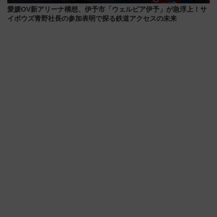
愛媛OV新アリーナ構想、伊予市「ウェルピア伊予」が急浮上！サ
イボウズ青野社長の参加表明で探る鉄道アクセスの未来