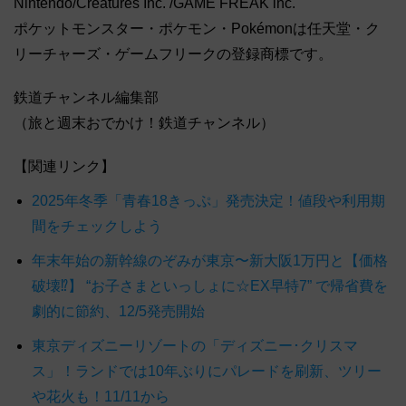
Nintendo/Creatures Inc. /GAME FREAK inc.
ポケットモンスター・ポケモン・Pokémonは任天堂・ク
リーチャーズ・ゲームフリークの登録商標です。
鉄道チャンネル編集部
（旅と週末おでかけ！鉄道チャンネル）
【関連リンク】
2025年冬季「青春18きっぷ」発売決定！値段や利用期
間をチェックしよう
年末年始の新幹線のぞみが東京〜新大阪1万円と【価格
破壊⁉】 “お子さまといっしょに☆EX早特7” で帰省費を
劇的に節約、12/5発売開始
東京ディズニーリゾートの「ディズニー･クリスマ
ス」！ランドでは10年ぶりにパレードを刷新、ツリー
や花火も！11/11から