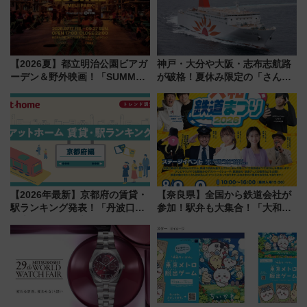
【2026夏】都立明治公園ビアガ
神戸・大分や大阪・志布志航路
ーデン＆野外映画！「SUMMER
が破格！夏休み限定の「さんふ
LOUNGE」のアクセスと上映ス
らわあスペシャルセール」スタ
ケジュール 夜風とビール、映画
ート 夕朝食ビュッフェ付きで
を満喫！
快適な船旅はいかが？
【2026年最新】京都府の賃貸・
【奈良県】全国から鉄道会社が
駅ランキング発表！「丹波口」
参加！駅弁も大集合！「大和鉄
の大躍進と「西大路」人気の理
道まつり2026」が8月8日・9日
由は？
に開催決定