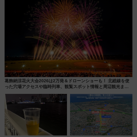
解説！
葛飾納涼花火大会2026は2万発＆ドローンショーも！ 北総線を使
った穴場アクセスや臨時列車、観覧スポット情報と周辺観光まと
め（7/28開催）