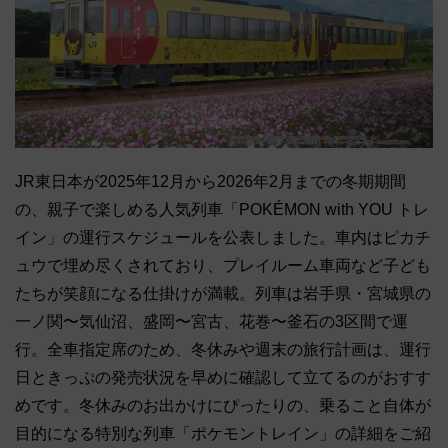
JR東日本が2025年12月から2026年2月までの冬期期間
の、親子で楽しめる人気列車「POKÉMON with YOU トレ
イン」の運行スケジュールを公表しました。車内はピカチ
ュウで埋め尽くされており、プレイルーム車両など子ども
たちが笑顔になる仕掛けが満載。列車は岩手県・宮城県の
一ノ関〜気仙沼、盛岡〜宮古、花巻〜釜石の3区間で運
行。全車指定席のため、冬休みや週末の旅行計画は、運行
日ときっぷの発売状況を早めに確認して立てるのがおすす
めです。冬休みのお出かけにぴったりの、乗ること自体が
目的になる特別な列車「ポケモントレイン」の詳細をご紹