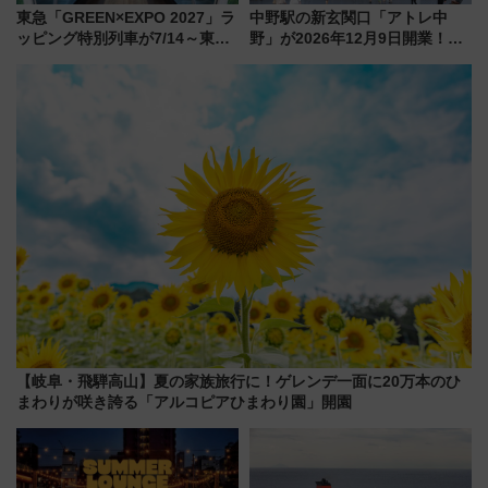
東急「GREEN×EXPO 2027」ラ
中野駅の新玄関口「アトレ中
ッピング特別列車が7/14～東
野」が2026年12月9日開業！新
横・田園都市・目黒線でデビュ
改札直結で屋上BBQも楽しめる
ー！ 注目の編成やデザインまと
注目スポット
め
【岐阜・飛騨高山】夏の家族旅行に！ゲレンデ一面に20万本のひ
まわりが咲き誇る「アルコピアひまわり園」開園