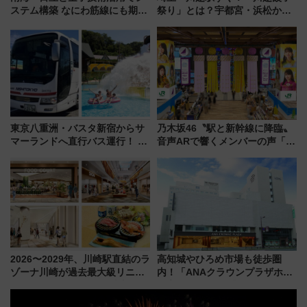
ステム構築 なにわ筋線にも期待
祭り」とは？宇都宮・浜松から
乗務員・車両計画作業を短縮へ
ご当地和牛まで全国の人気餃子
を食べ比べ【7月25日・26日開
催】
東京八重洲・バスタ新宿からサ
乃木坂46〝駅と新幹線に降臨〟
マーランドへ直行バス運行！ お
音声ARで響くメンバーの声「真
トクな1Dayパスで夏のプールと
夏の全国ツアー2026」
推し活を楽しもう！（2026年
8/1～31）
2026〜2029年、川崎駅直結のラ
高知城やひろめ市場も徒歩圏
ゾーナ川崎が過去最大級リニュ
内！「ANAクラウンプラザホテ
ーアル！ フードコート拡大など
ル高知」が8月開業
「いつから何が変わるか」徹底