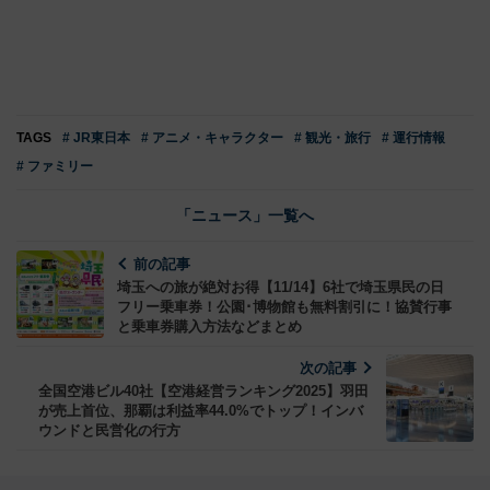
TAGS
# JR東日本
# アニメ・キャラクター
# 観光・旅行
# 運行情報
# ファミリー
「ニュース」一覧へ
前の記事
埼玉への旅が絶対お得【11/14】6社で埼玉県民の日
フリー乗車券！公園･博物館も無料割引に！協賛行事
と乗車券購入方法などまとめ
次の記事
全国空港ビル40社【空港経営ランキング2025】羽田
が売上首位、那覇は利益率44.0%でトップ！インバ
ウンドと民営化の行方