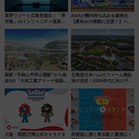
星野リゾート広島初進出！「界
ANAが機内持ち込みを厳格化
宮島」のインフィニティ温泉と
【夏休みの移動に注意！】ハン
古式サウナ「石風呂」を大解剖
ドバッグやPCケースも対象の
宿泊料金・アクセスは？（2026
「身の回り品」新サイズ制限
年7月23日開業）
(40×30×20cm)おさらい
新駅 “手柄山平和公園駅”から徒
北海道日本ハムのファーム施設
歩3分「大和工業アリーナ姫路」
地が決定！2030年代に向け千歳
10月開業！Novelbright公演 や
線沿線が一大野球エリア
大相撲巡業など 豪華イベントと
アクセス
大阪・関西万博公式キャラクタ
再開発に沸く東京駅八重洲口！