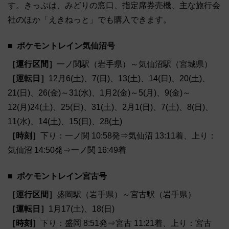
す。きっぷは、みどりの窓口、指定席券売機、主な旅行会
社のほか「えきねっと」でも購入できます。
ポケモントレイン気仙沼号
［運行区間］
一ノ関駅（岩手県）～気仙沼駅（宮城県）
［運転日］
12月6(土)、7(日)、13(土)、14(日)、20(土)、
21(日)、26(金)～31(水)、1月2(金)～5(月)、9(金)～
12(月)24(土)、25(日)、31(土)、2月1(日)、7(土)、8(日)、
11(水)、14(土)、15(日)、28(土)
［時刻］
下り：一ノ関 10:58発⇒気仙沼 13:11着、上り：
気仙沼 14:50発⇒一ノ関 16:49着
ポケモントレイン宮古号
［運行区間］
盛岡駅（岩手県）～宮古駅（岩手県）
［運転日］
1月17(土)、18(日)
［時刻］
下り：盛岡 8:51発⇒宮古 11:21着、上り：宮古