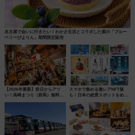
名古屋で会いに行きたい！わかさ生活とコラボした紫の「ブルー
ベリーぴよりん」期間限定販売
【2026年最新】前日からアツ
スマホで集める激レアNFT版
い！高崎まつり（群馬）無料観
も！日本の絶景スポットをめぐ
覧エリアから初開催100人みこ
って集める「索道印(さくどうい
しまで
ん)」企画がスタート