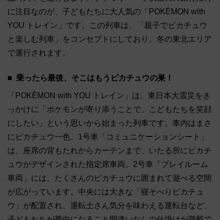
に注目なのが、子どもたちに大人気の「POKÉMON with
YOU トレイン」です。この列車は、「親子でピカチュウ
と楽しむ列車」をコンセプトにしており、冬の東北エリア
で運行されます。
乗ったら最後、そこはもうピカチュウの巣！
「POKÉMON with YOU トレイン」は、東日本大震災をき
っかけに「ポケモンが寄り添うことで、こどもたちを笑顔
にしたい」という思いから始まった列車です。車内はまさ
にピカチュウ一色。1号車「コミュニケーションシート」
は、座席の背もたれからカーテンまで、いたる所にピカチ
ュウがデザインされた指定席車両。2号車「プレイルーム
車両」には、たくさんのピカチュウに囲まれて遊べる空間
が広がっています。中央には大きな「寝そべりピカチュ
ウ」が配置され、運転士さん気分を味わえる運転台など、
子どもたちが夢中になること間違いなしの仕掛けが満載で