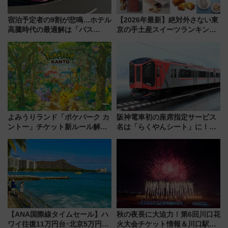
宿泊予定者の9割が悲鳴…ホテル
【2026年最新】絶対外さない東
高騰時代の最適解は「バス
京の手土産スイーツランキング
泊」!? WILLER最新調査で判明
TOP10！帰省のお土産選びに迷
した、推し活遠征や観光時のリ
ったら
アルな懐事情
よみうりランド「ポケパーク カ
阪神電車初の座席指定サービス
ントー」チケット新ルール解
名は「らくやんシート」に！新
説！購入制限の緩和と入場時の
型3000系で大阪梅田～山陽姫路
本人確認が11月スタート
を快適移動
【ANA国際線タイムセール】ハ
秋の夜長に大迫力！第6回川口花
ワイ往復11万円台･北京5万円台
火大会チケット情報＆川口駅か