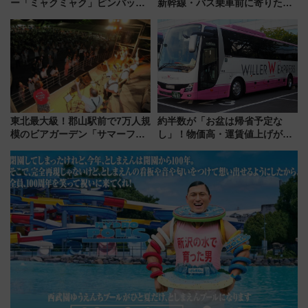
ー「ミャクミャク」ピンバッジ
新幹線・バス乗車前に寄りたい
新登場！関西の駅構内などで7月
「ヤエチカ」2026年夏の「ひん
中旬発売
やり＆スタミナグルメ」6選【新
店舗も！】
東北最大級！郡山駅前で7万人規
約半数が「お盆は帰省予定な
模のビアガーデン「サマーフェ
し」！物価高・運賃値上げが財
スタ IN KORIYAMA 2026」
布を直撃、往復1万円以内なら帰
7/24-26開催！ 有料席はJRE
りたいけど……【WILLER お盆
MALLで予約可能
帰省動向調査】