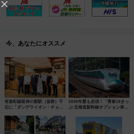
今、あなたにオススメ
有楽町線延伸の新駅（仮称）千
2026年夏も必須！「青春18きっ
石に「ダンデライオン・チョコ
ぷ 北海道新幹線オプション券」
レート」が出店！ 東京メトロが
自動改札対応ルールと途中下車
1億円出資で挑む新時代のまちづ
の罠
くりとは？