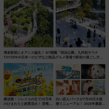
博多駅前にオアシス誕生！ 8/7開園「明治公園」九州初サウナ
TOTOPAや日本一のピザなど絶品グルメ登場で駅前の過ごし方は
どう変わる？
横須賀・ソレイユの丘で10万本
白い恋人パークが7月30日大規
のひまわりと絶景花火！ 恐竜や
模リニューアル！ 2026年最新の
ドッグプールなど三浦半島の日
新エリア・工場見学の見どころ