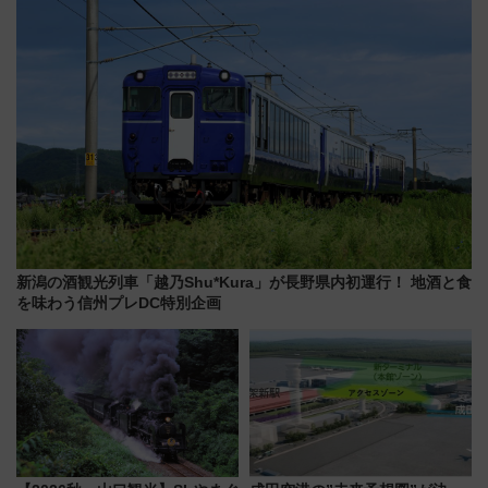
おひさま号」も走る
（7月18日スタート）
新潟の酒観光列車「越乃Shu*Kura」が長野県内初運行！ 地酒と食
を味わう信州プレDC特別企画