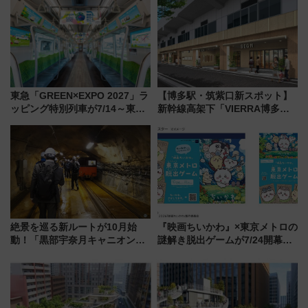
ん)」企画がスタート
ったら
東急「GREEN×EXPO 2027」ラ
【博多駅・筑紫口新スポット】
ッピング特別列車が7/14～東
新幹線高架下「VIERRA博多テ
横・田園都市・目黒線でデビュ
ラス」が9/18開業！九州初出店
ー！ 注目の編成やデザインまと
など注目の全6店舗 「博多活憩
め
通り」も一新
絶景を巡る新ルートが10月始
『映画ちいかわ』×東京メトロの
動！「黒部宇奈月キャニオンル
謎解き脱出ゲームが7/24開幕！
ート」と旅の拠点「欅平ラウン
オリジナル24時間券の買い方と
ジ」がオープン
遊び方を解説！（7/10発売開
始）