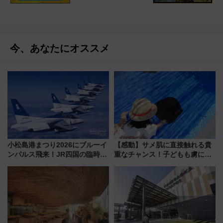
今、あなたにオススメ
小松島港まつり2026にブルーイ
【感動】サメ肌に直接触れる貴
ンパルス飛来！JR四国の臨時ダ
重なチャンス！子どもも虜にな
イヤや駐車場予約を徹底解説
る鴨川シーワールド「エイとサ
メのタッチングプール」【夏休
み限定企画】