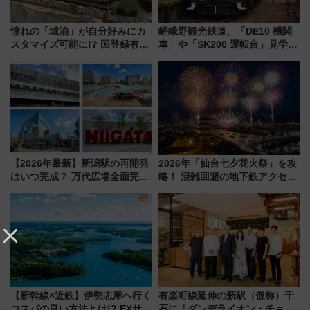
憧れの「城泊」が自分好みにカ
嵯峨野観光鉄道、「DE10 機関
スタマイズ可能に!? 国登録有形
車」や「SK200 運転台」見学ツ
文化財・丸亀城「延寿閣別館」
アーを開催！ ラストランイベン
にオーダーメイド型の宿泊プラ
トの一環で激レア体験できちゃ
ンが誕生！
うかも 参加方法やスケジュール
をご紹介
【2026年最新】新潟駅の再開発
2026年「仙台七夕花火祭」を攻
はいつ完成？ 万代広場全面完成
略！ 混雑回避の地下鉄アクセス
から「にいがた2キロ」・古町再
からまだ買える有料席情報、花
開発、バスタ新潟構想まで徹底
火前に楽しむ仙台観光ルートま
解説！
で解説！
【新幹線×近鉄】伊勢志摩へ行く
有楽町線延伸の新駅（仮称）千
コスパの良い方法とは!? EXサー
石に「ダンデライオン・チョコ