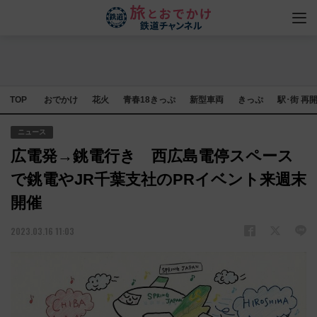
TOP
おでかけ
花火
青春18きっぷ
新型車両
きっぷ
駅･街 再
ニュース
広電発→銚電行き 西広島電停スペース
で銚電やJR千葉支社のPRイベント来週末
開催
2023.03.16 11:03