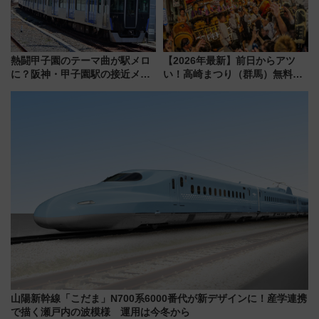
熱闘甲子園のテーマ曲が駅メロ
【2026年最新】前日からアツ
に？阪神・甲子園駅の接近メロ
い！高崎まつり（群馬）無料観
ディがVaundy「かげろう」×向
覧エリアから初開催100人みこ
谷実アレンジの特別仕様へ、8月
しまで
5日始発から
山陽新幹線「こだま」N700系6000番代が新デザインに！産学連携
で描く瀬戸内の波模様 運用は今冬から