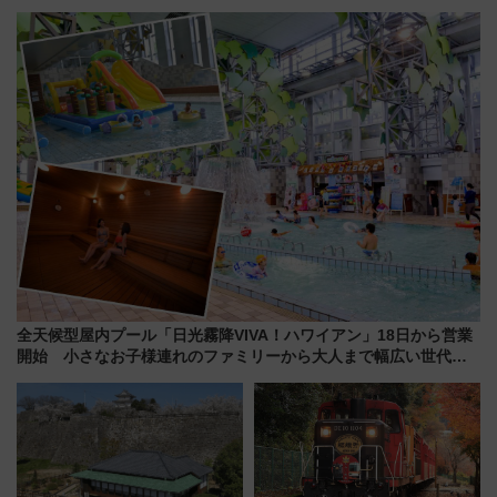
プ！JR東海・近鉄で快適にアク
博多駅すぐの明治公園に8/7オー
セス
プン。もつ鍋風など限定メニュ
ーも
全天候型屋内プール「日光霧降VIVA！ハワイアン」18日から営業
開始 小さなお子様連れのファミリーから大人まで幅広い世代が
一日中楽しる夏のリゾートを楽しんで