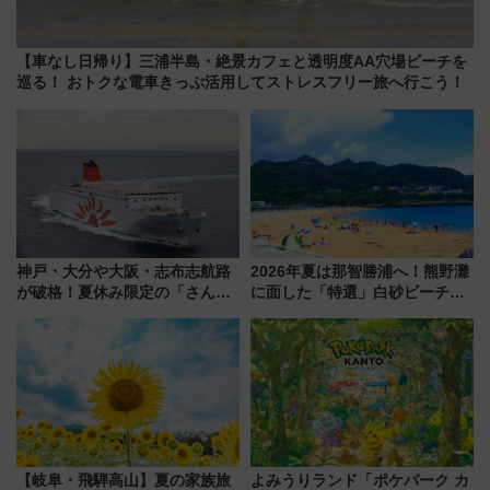
【車なし日帰り】三浦半島・絶景カフェと透明度AA穴場ビーチを
巡る！ おトクな電車きっぷ活用してストレスフリー旅へ行こう！
神戸・大分や大阪・志布志航路
2026年夏は那智勝浦へ！熊野灘
が破格！夏休み限定の「さんふ
に面した「特選」白砂ビーチは
らわあスペシャルセール」スタ
必見 「第17回那智勝浦町花火大
ート 夕朝食ビュッフェ付きで
会」は8月11日開催！
快適な船旅はいかが？
【岐阜・飛騨高山】夏の家族旅
よみうりランド「ポケパーク カ