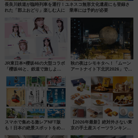
長良川鉄道が臨時列車を運行！ユネスコ無形文化遺産にも登録さ
れた「郡上おどり」楽しむ人に 乗車には予約が必要
JR東日本×櫻坂46の大型コラボ
秋の夜はシモキタへ！「ムーン
「櫻坂46と、鉄道で旅しよ
アートナイト下北沢2026」でイ
う。」が7月20日より始動！新
マーシブシアターやアート巡り
潟・長野・庄内へ
を満喫しよう
スマホで集める激レアNFT版
【2026年最新】絶対外さない東
も！日本の絶景スポットをめぐ
京の手土産スイーツランキング
って集める「索道印(さくどうい
TOP10！帰省のお土産選びに迷