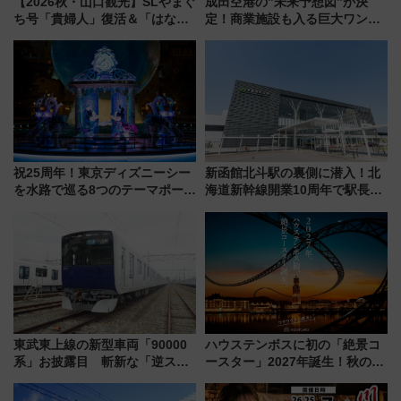
【2026秋・山口観光】SLやまぐ
成田空港の”未来予想図”が決
ち号「貴婦人」復活＆「はなあ
定！商業施設も入る巨大ワンタ
かり」初走行区間も！山口DCの
ーミナル、京成の高架新駅整備
注目観光列車まとめ きっぷの取
で新型特急が品川･羽田とを結
り方は？
ぶ！ JR空港駅は2面3線化！
祝25周年！東京ディズニーシー
新函館北斗駅の裏側に潜入！北
を水路で巡る8つのテーマポート
海道新幹線開業10周年で駅長
と限定デコレーションを解説
室・地下通路など公開イベン
ト 参加方法や体験内容を紹介
東武東上線の新型車両「90000
ハウステンボスに初の「絶景コ
系」お披露目 斬新な「逆スラ
ースター」2027年誕生！秋の
ント式」の先頭形状と明るく開
「すんごいハロウィン」見どこ
放的な車内空間に注目、デビュ
ろも一挙紹介