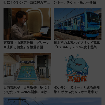
行に！ゲレンデ一面に20万本の
ントー」チケット新ルール解
ひまわりが咲き誇る「アルコピ
説！購入制限の緩和と入場時の
アひまわり園」開園
本人確認が11月スタート
東海道・山陽新幹線「グリーン
日本初の水素ハイブリッド電車
車上回る個室」を報道公開 プ
「HYBARI」2027年度末営業運
ライベート感備えた上質な空間
転へ 鉄道・発電・まちづくり
で水素利活用が加速
日向市駅が「日向坂46」駅に！
ポケモン「ヌオー」と巡る高知
ひなたフェス2026開催に向けJR
旅！ ポケふた＆ヌオー電車で楽
九州が記念きっぷや臨時列車で
しむ鉄道スタンプラリーで土佐
全力応援 夜行列車「ドリーム
路の絶景と絶品グルメを満喫！