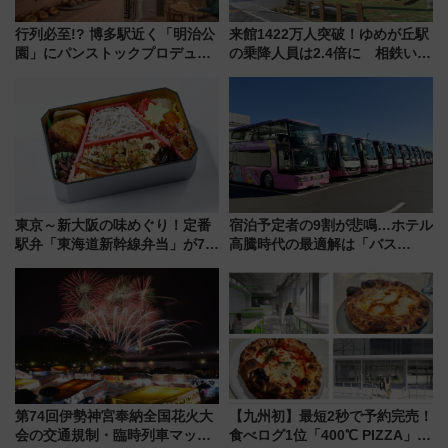
行列必至!? 博多駅近く「明治公
来館1422万人突破！ゆめが丘駅
園」にパンストックプロデュー
の乗降人員は2.4倍に 相鉄いず
スの新業態『Land Bageri』8/7
み野線「ゆめが丘ソラトス」2周
オープン 秋からはビストロ営業
年祭にそうにゃん＆DB.スター
も！
マンが登場
東京～新大阪の味めぐり！定番
宿泊予定者の9割が悲鳴…ホテル
駅弁「東海道新幹線弁当」が7月
高騰時代の最適解は「バス
21日にリニューアル発売
泊」!? WILLER最新調査で判明
した、推し活遠征や観光時のリ
アルな懐事情
第74回伊勢神宮奉納全国花火大
【九州初】最短2秒で予約完売！
会の交通規制・臨時列車マッ
食べログ1位「400℃ PIZZA」が