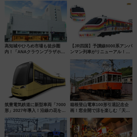
帰りお出かけ最新情報（2026年
と料金・アクセスを徹底解説
7月17日～開催）
（札幌市）
高知城やひろめ市場も徒歩圏
【JR四国】予讃線8000系アンパ
内！「ANAクラウンプラザホテ
ンマン列車がリニューアル！内
ル高知」が8月開業
外装デザイン公開 デビューは
今年12月
筑豊電気鉄道に新型車両「7000
箱根登山電車100形引退記念企
形」2027年導入！沿線の花をイ
画！窓全開で涼を楽しむ「天然
メージしたイエローを採用 車
クーラー体験号」と限定鉄コレ
内は落ち着いたゆとりある空間
発売
に