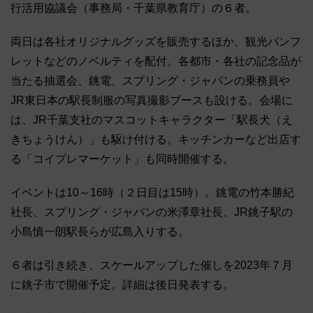
行活用協議会（事務局・千葉県教育庁）の６者。
両日は各社オリジナルグッズを販売するほか、観光パンフ
レットなどのノベルティを配付。各都市・各社の記念品が
当たる抽選会、銚電、スプリング・ジャパンの乗務員や
JR東日本の駅長制服の写真撮影ブースも設ける。会場に
は、JR千葉支社のマスコットキャラクター「駅長犬（え
きちょうけん）」も駆け付ける。キッチンカーなど出店す
る「コイプレマーケット」も同時開催する。
イベントは10～16時（２日目は15時）。銚電の竹本勝紀
社長、スプリング・ジャパンの米澤章社長、JR銚子駅の
小島慎一朗駅長らが広島入りする。
６者は引き続き、スケールアップした催しを2023年７月
に銚子市で開催予定。詳細は後日発表する。