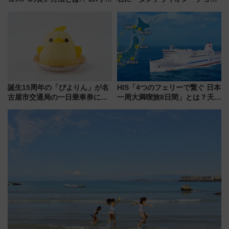
ビス限定「近鉄伊勢志摩フリー
レート」が出店！ 東京メトロが
パス」の購入方法と紙版・デジ
1億円出資で挑む新時代のまちづ
タル版の違いを解説
くりとは？
誕生15周年の「ぴよりん」が名
HIS「4つのフェリーで繋ぐ 日本
古屋市交通局の一日乗車券に！
一周大満喫旅8日間」とは？天橋
東山線では貸切電車も登場【限
立・小樽・日光東照宮など全国
定1万5000枚】
の絶景＆限定グルメを網羅！煩
雑な手続きも不要でお手軽に楽
しめるプランが登場