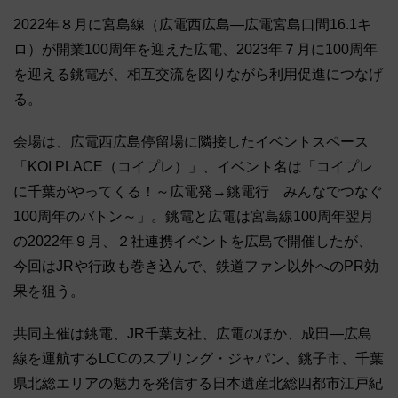
2022年８月に宮島線（広電西広島―広電宮島口間16.1キ
ロ）が開業100周年を迎えた広電、2023年７月に100周年
を迎える銚電が、相互交流を図りながら利用促進につなげ
る。
会場は、広電西広島停留場に隣接したイベントスペース
「KOI PLACE（コイプレ）」、イベント名は「コイプレ
に千葉がやってくる！～広電発→銚電行 みんなでつなぐ
100周年のバトン～」。銚電と広電は宮島線100周年翌月
の2022年９月、２社連携イベントを広島で開催したが、
今回はJRや行政も巻き込んで、鉄道ファン以外へのPR効
果を狙う。
共同主催は銚電、JR千葉支社、広電のほか、成田―広島
線を運航するLCCのスプリング・ジャパン、銚子市、千葉
県北総エリアの魅力を発信する日本遺産北総四都市江戸紀