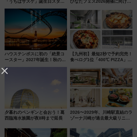
「うちはサスケ」誕生日スタン
ひなたフェス2026開催に向けJR
プラリー！富士急ハイランド限
九州が記念きっぷや臨時列車で
定グルメ＆グッズ徹底ガイド
全力応援 夜行列車「ドリーム
おひさま号」も走る
ハウステンボスに初の「絶景コ
【九州初】最短2秒で予約完売！
ースター」2027年誕生！秋の
食べログ1位「400℃ PIZZA」が
「すんごいハロウィン」見どこ
博多駅すぐの明治公園に8/7オー
ろも一挙紹介
プン。もつ鍋風など限定メニュ
ーも
夕暮れのペンギンと会おう！葛
2026〜2029年、川崎駅直結のラ
西臨海水族園が夜8時まで延長
ゾーナ川崎が過去最大級リニュ
ーアル！ フードコート拡大など
「いつから何が変わるか」徹底
解説！