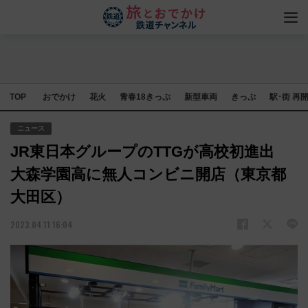
TOP
おでかけ
花火
青春18きっぷ
新型車両
きっぷ
駅･街 再
ニュース
JR東日本グループのTTGが高校初進出
大森学園高に無人コンビニ開店（東京都
大田区）
2023.04.11 16:04