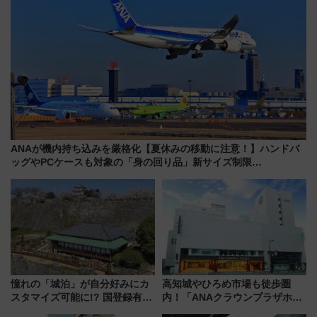
ANAが機内持ち込みを厳格化【夏休みの移動に注意！】ハンドバ
ッグやPCケースも対象の「身の回り品」新サイズ制限
(40×30×20cm)おさらい
憧れの「城泊」が自分好みにカ
高知城やひろめ市場も徒歩圏
スタマイズ可能に!? 国登録有形
内！「ANAクラウンプラザホテ
文化財・丸亀城「延寿閣別館」
ル高知」が8月開業