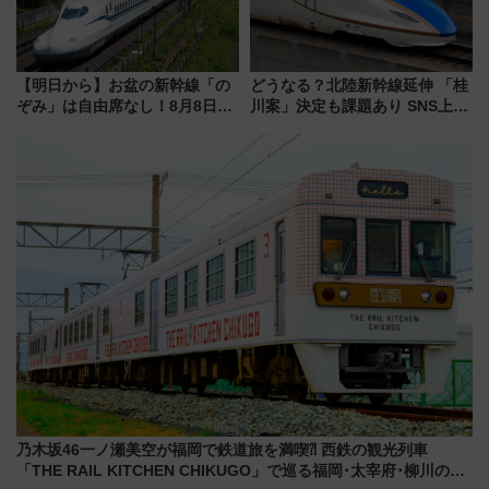
【明日から】お盆の新幹線「の
どうなる？北陸新幹線延伸 「桂
ぞみ」は自由席なし！8月8日午
川案」決定も課題あり SNS上の
前はほぼ満席…でも数時間ズラ
声は
せば空きが見つかることも 混
雑避ける「空席」探しのコツ
乃木坂46一ノ瀬美空が福岡で鉄道旅を満喫⁈ 西鉄の観光列車
「THE RAIL KITCHEN CHIKUGO」で巡る福岡･太宰府･柳川の