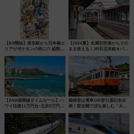
にオーダーメイド型の宿泊プラ
ンが誕生！
【9/9開始】東京駅から日本橋エ
【2026夏】女満別空港からその
リアがポケモンの街に!? 総勢
まま使える！JR石北本線＆バス
100匹以上が出現「レジェンド
乗り放題「北見・網走周遊フリ
リサーチ」本格謎解き・グッズ
ーパス」でおトクに道東観光
情報まとめ
（8/3発売）
【ANA国際線タイムセール】ハ
箱根登山電車100形引退記念企
ワイ往復11万円台･北京5万円台
画！窓全開で涼を楽しむ「天然
～、憧れのビジネスクラスも！
クーラー体験号」と限定鉄コレ
来春のGW旅行まで狙える激ア
発売
ツ路線まとめ（8/10まで）