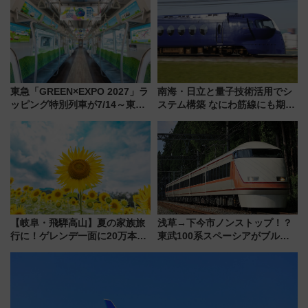
変更点まとめ
東急「GREEN×EXPO 2027」ラ
南海・日立と量子技術活用でシ
ッピング特別列車が7/14～東
ステム構築 なにわ筋線にも期待
横・田園都市・目黒線でデビュ
乗務員・車両計画作業を短縮へ
ー！ 注目の編成やデザインまと
め
【岐阜・飛騨高山】夏の家族旅
浅草→下今市ノンストップ！？
行に！ゲレンデ一面に20万本の
東武100系スペーシアがブルー
ひまわりが咲き誇る「アルコピ
リボン賞35周年記念で「デビュ
アひまわり園」開園
ー当時の停車駅」を再現 運転
時刻や特急券の買い方を紹介