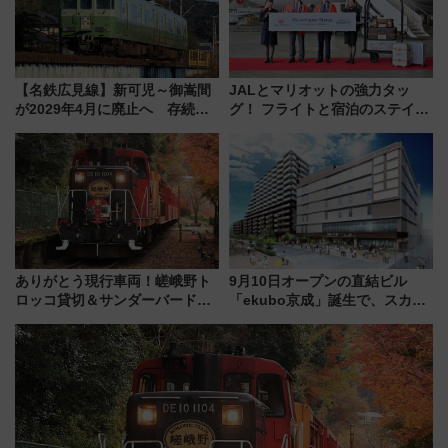
【名鉄広見線】新可児～御嵩間
JALとマリオットの強力タッ
が2029年4月に廃止へ 存続協
グ！ フライトと宿泊のステイタ
議終了で100年の歴史に幕
スマッチでFLY ON ポイントや
上級会員資格を効率よく獲得す
る方法を解説
ありがとう現行車両！嵯峨野ト
9月10日オープンの直結ビル
ロッコ貸切＆サンダーバードレ
「ekubo京成」誕生で、スカイ
ストランで語り合う秋の京都
ライナーも停まる巨大ハブ駅・
斉藤雪乃＆福原トシヒロと行
新鎌ヶ谷はどう変わる？ 全テナ
く！9月13日「京都の鉄道満喫
ント情報も公開！
ツアー」開催