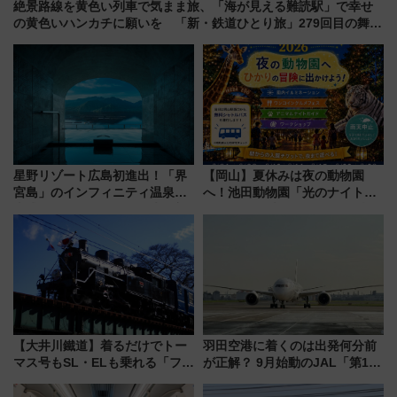
絶景路線を黄色い列車で気まま旅、「海が見える難読駅」で幸せ
の黄色いハンカチに願いを 「新・鉄道ひとり旅」279回目の舞台
は「島原鉄道」
星野リゾート広島初進出！「界
【岡山】夏休みは夜の動物園
宮島」のインフィニティ温泉と
へ！池田動物園「光のナイトズ
古式サウナ「石風呂」を大解剖
ー2026」で光と動物が彩る特別
宿泊料金・アクセスは？（2026
な夜
年7月23日開業）
【大井川鐵道】着るだけでトー
羽田空港に着くのは出発何分前
マス号もSL・ELも乗れる「フリ
が正解？ 9月始動のJAL「第1タ
ーきっぷTシャツ」8月6日より
ーミナル北側サテライト」は徒
受注販売
歩1キロ超え！ 知っておきたい