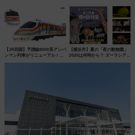
成川通都心アクセス道路」が7月
用でメンテナンス作業を効率
から本格着工、延長4.8km整備
化！安全性や乗り心地の向上に
事業の全貌
貢献するだけでなく、全線区で
活躍するための仕組みも
【JR四国】予讃線8000系アンパ
【横浜市】夏の「夜の動物園」
ンマン列車がリニューアル！内
2026は何時から？ ズーラシア・
外装デザイン公開 デビューは
野毛山・金沢の電車アクセスや
今年12月
見どころ、限定イベントを徹底
解説！