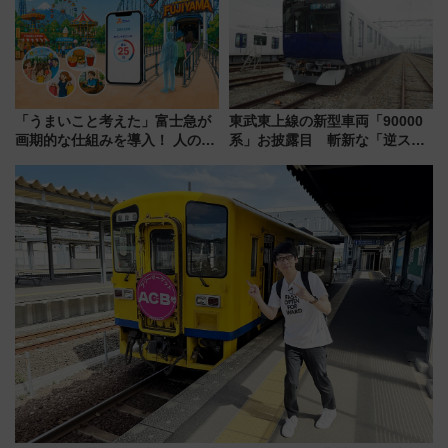
注目スポット
「うまいこと考えた」富士急が
東武東上線の新型車両「90000
画期的な仕組みを導入！ 人のか
系」お披露目 斬新な「逆スラ
わりにスマホが並ぶ「分身く
ント式」の先頭形状と明るく開
ん」始動
放的な車内空間に注目、デビュ
ーは9月