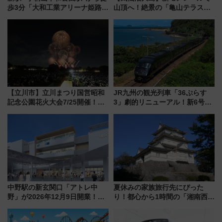
歩3分「大和工業アリーナ姫路」
山頂へ！絶景の「亀山テラス
10月開業！Novelbright公演 や
360°」が7月19日オープン、休
大相撲巡業など 豪華イベントと
暇村のお得な日帰りプランも登
アクセス
場
【立川市】立川まつり国営昭和
JR九州の観光列車「36ぷらす
記念公園花火大会7/25開催！
3」劇的リニューアル！新6号車
5000発の花火が夜を彩る 今年は
“1〜2名用グリーン個室”と曜日
混雑に要注意、その理由は
別 “プレミアムランチ”導入･ル
ートや価格など解説
中野駅の新玄関口「アトレ中
夏休みの家族旅行先にぴった
野」が2026年12月9日開業！新
り！都心から1時間の「湘南西エ
改札直結で屋上BBQも楽しめる
リア」満喫ガイド 鎌倉・江の
注目スポット
島とは異なる魅力を持つ今夏の