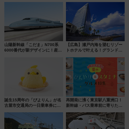
旅！YouTubeが公開に
山陽新幹線「こだま」N700系
【広島】瀬戸内海を望むリゾー
6000番代が新デザインに！産学
トホテルで叶える！グランドプ
連携で描く瀬戸内の波模様 運
リンスホテル広島のフォトウエ
用は今冬から
ディング＆カジュアルパーティ
ープラン
誕生15周年の「ぴよりん」が名
再開発に沸く東京駅八重洲口！
古屋市交通局の一日乗車券に！
新幹線・バス乗車前に寄りたい
東山線では貸切電車も登場【限
「ヤエチカ」2026年夏の「ひん
定1万5000枚】
やり＆スタミナグルメ」6選【新
店舗も！】