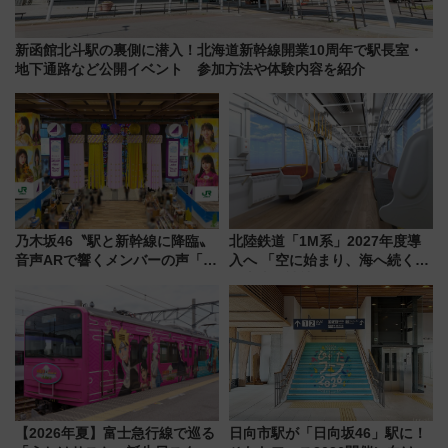
新函館北斗駅の裏側に潜入！北海道新幹線開業10周年で駅長室・
地下通路など公開イベント 参加方法や体験内容を紹介
乃木坂46〝駅と新幹線に降臨〟
北陸鉄道「1M系」2027年度導
音声ARで響くメンバーの声「真
入へ 「空に始まり、海へ続く」
夏の全国ツアー2026」
白山比咩神社をモチーフにした
神秘的なデザイン
【2026年夏】富士急行線で巡る
日向市駅が「日向坂46」駅に！