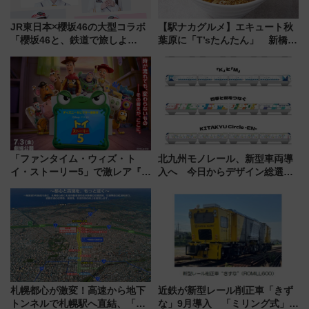
JR東日本×櫻坂46の大型コラボ
【駅ナカグルメ】エキュート秋
「櫻坂46と、鉄道で旅しよ
葉原に「T’sたんたん」 新橋に
う。」が7月20日より始動！新
551蓬莱のDNAを継ぐ「東京豚
潟・長野・庄内へ
饅」、オムライス専門店「肉と
たまご」新グルメ続々登場！
【2026年8月】
「ファンタイム・ウィズ・ト
北九州モノレール、新型車両導
イ・ストーリー5」で激レア『ロ
入へ 今日からデザイン総選挙
ルカナ』カードをゲット！最新
始まる
デコレーションも徹底解説
札幌都心が激変！高速から地下
近鉄が新型レール削正車「きず
トンネルで札幌駅へ直結、「創
な」9月導入 「ミリング式」採