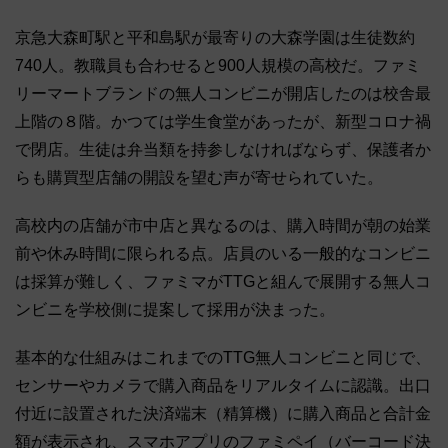
京急大森町駅と平和島駅が最寄りの大森学園は生徒数約
740人。教職員も合わせると900人規模の高校だ。ファミ
リーマートブランドの無人コンビニが開店したのは校舎最
上階の８階。かつては学生食堂があったが、新型コロナ禍
で閉店。生徒は弁当類を持参しなければならず、保護者か
らも購買型店舗の開設を望む声が寄せられていた。
高校内の店舗が市中店と異なるのは、購入時間が朝の始業
前や休み時間に限られる点。店員のいる一般的なコンビニ
は採算が難しく、ファミマがTTGと組んで展開する無人コ
ンビニを学校側に提案して採用が決まった。
基本的な仕組みはこれまでのTTG無人コンビニと同じで、
センサーやカメラで購入商品をリアルタイムに認識。出口
付近に設置された決済端末（精算機）に購入商品と合計金
額が表示され、スマホアプリのファミペイ（バーコード決