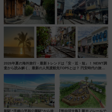
2026年夏の海外旅行・最新トレンドは「安・近・短」！ NEWT調
査から読み解く、最新の人気渡航先TOP5とは？ 円安時代の旅行
術
新駅 “手柄山平和公園駅”から徒
【気仙沼大島】新モノレールで