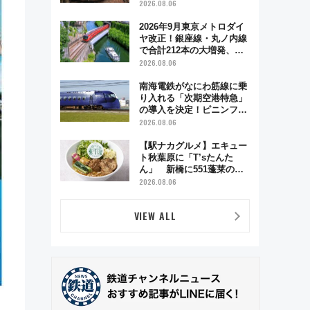
う秋の京都 斉藤雪乃＆福
2026.08.06
原トシヒロと行く！9月13
日「京都の鉄道満喫ツア
2026年9月東京メトロダイ
ー」開催
ヤ改正！銀座線・丸ノ内線
で合計212本の大増発、混
雑緩和に期待
2026.08.06
南海電鉄がなにわ筋線に乗
り入れる「次期空港特急」
の導入を決定！ピニンファ
リーナによる日本初の鉄道
2026.08.06
デザイン
【駅ナカグルメ】エキュー
ト秋葉原に「T’sたんた
ん」 新橋に551蓬莱の
DNAを継ぐ「東京豚饅」、
2026.08.06
オムライス専門店「肉とた
まご」新グルメ続々登場！
VIEW ALL
【2026年8月】