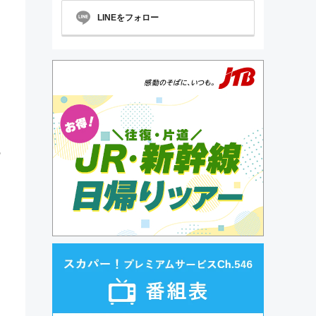
LINEをフォロー
の
！