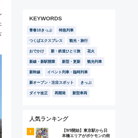
ル
KEYWORDS
上
青春18きっぷ
特急列車
な
つくばエクスプレス
観光・旅行
おでかけ
新・鉄道ひとり旅
花火
新線・新駅開業
新型・更新
観光列車
新幹線
イベント列車・臨時列車
新オープン・注目スポット
きっぷ
ダイヤ改正
再開発
新型車両
人気ランキング
【9/9開始】東京駅から日
本橋エリアがポケモンの街