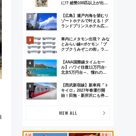
に!? 総勢100匹以上が出現
「レジェンドリサーチ」本
格謎解き・グッズ情報まと
【広島】瀬戸内海を望むリ
め
ゾートホテルで叶える！グ
ランドプリンスホテル広島
のフォトウエディング＆カ
ジュアルパーティープラン
車内にメタモン出現？ みな
とみらい線×ポケモン「ブ
クブクうみぞこの街」ラッ
ピング電車が運行開始に！
この夏は直通列車で横浜
【ANA国際線タイムセー
へ！
ル】ハワイ往復11万円台･
北京5万円台～、憧れのビ
ジネスクラスも！来春の
GW旅行まで狙える激アツ
【西武新宿線】新車両「ト
路線まとめ（8/10まで）
キイロ」2027年春運行開
始！田無・新所沢にも停
車 2028年春には「第2
弾」も
VIEW ALL
根