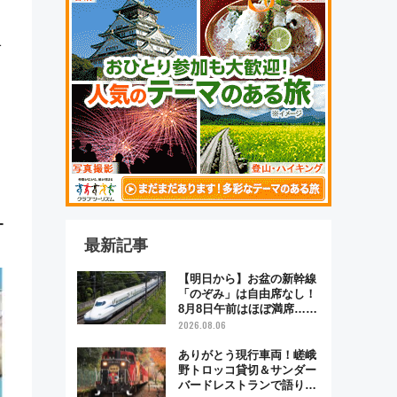
オ
ー
最新記事
【明日から】お盆の新幹線
「のぞみ」は自由席なし！
8月8日午前はほぼ満席…で
も数時間ズラせば空きが見
2026.08.06
つかることも 混雑避ける
「空席」探しのコツ
ありがとう現行車両！嵯峨
野トロッコ貸切＆サンダー
バードレストランで語り合