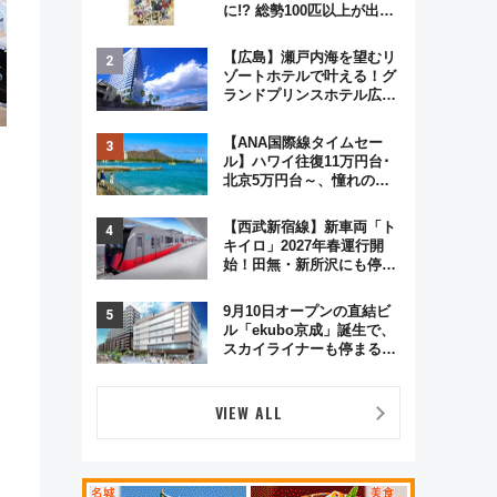
に!? 総勢100匹以上が出現
「レジェンドリサーチ」本
格謎解き・グッズ情報まと
【広島】瀬戸内海を望むリ
め
ゾートホテルで叶える！グ
ランドプリンスホテル広島
のフォトウエディング＆カ
ジュアルパーティープラン
【ANA国際線タイムセー
ル】ハワイ往復11万円台･
ッ
北京5万円台～、憧れのビ
ジネスクラスも！来春の
GW旅行まで狙える激アツ
【西武新宿線】新車両「ト
路線まとめ（8/10まで）
キイロ」2027年春運行開
始！田無・新所沢にも停
車 2028年春には「第2
弾」も
9月10日オープンの直結ビ
う
ル「ekubo京成」誕生で、
スカイライナーも停まる巨
大ハブ駅・新鎌ヶ谷はどう
変わる？ 全テナント情報も
公開！
、
VIEW ALL