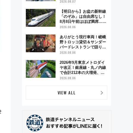
2026.08.07
【明日から】お盆の新幹線
「のぞみ」は自由席なし！
8月8日午前はほぼ満席…で
も数時間ズラせば空きが見
2026.08.06
つかることも 混雑避ける
「空席」探しのコツ
ありがとう現行車両！嵯峨
野トロッコ貸切＆サンダー
バードレストランで語り合
う秋の京都 斉藤雪乃＆福
2026.08.06
原トシヒロと行く！9月13
日「京都の鉄道満喫ツア
2026年9月東京メトロダイ
ー」開催
ヤ改正！銀座線・丸ノ内線
で合計212本の大増発、混
雑緩和に期待
2026.08.06
VIEW ALL
せ