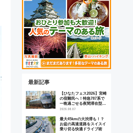
最新記事
【ひなたフェス2026】宮崎
の宿難民へ！特急787系で
一晩過ごせる夜間滞在型イ
ベント「スワローおひさ
2026.08.07
ま」が救世主に？
最大45kmの大渋滞も！？
お盆の高速道路をスイスイ
乗り切る快適ドライブ術