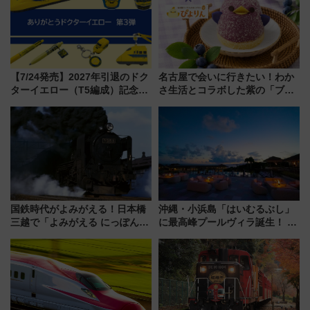
【7/24発売】2027年引退のドク
名古屋で会いに行きたい！わか
ターイエロー（T5編成）記念グ
さ生活とコラボした紫の「ブル
ッズ7種が登場！ 新幹線車内放
ーベリーぴよりん」期間限定販
送の目覚まし時計など通販・販
売
売店舗まとめ
国鉄時代がよみがえる！日本橋
沖縄・小浜島「はいむるぶし」
三越で「よみがえる にっぽんの
に最高峰プールヴィラ誕生！ 石
鉄道展」7/22-8/3開催、広田尚
垣島から船で向かう究極のご褒
敬の名作写真も、駅弁フェスも
美旅「何もしない贅沢」を体験
同時開催！
してみない？