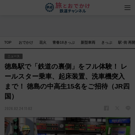
TOP
おでかけ
花火
青春18きっぷ
新型車両
きっぷ
駅･街 再
ニュース
徳島駅で「鉄道の裏側」をフル体験！ レ
ールスター乗車、起床装置、洗車機突入
まで！ 徳島の中高生15名をご招待（JR四
国）
2026.02.24 11:02