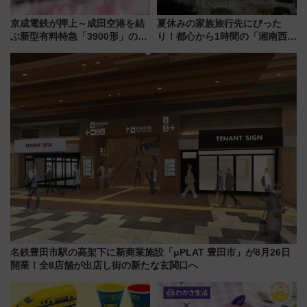
京成電鉄が押上～成田空港を結
夏休みの家族旅行先にぴった
ぶ新型有料特急「3900形」のコ
り！都心から1時間の「湘南西エ
ンセプト・デザイン公開 愛称
リア」満喫ガイド 鎌倉・江の
募集も実施
島とは異なる魅力を持つ今夏の
注目スポット
名鉄豊田市駅の高架下に新商業施設「μPLAT 豊田市」が8月26日
開業！全8店舗が出店し街の新たな玄関口へ