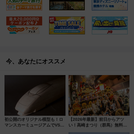
今、あなたにオススメ
初公開のオリジナル模型も！ロ
【2026年最新】前日からアツ
マンスカーミュージアムでVSE
い！高崎まつり（群馬）無料観
の設計秘話に迫る企画展が7月
覧エリアから初開催100人みこ