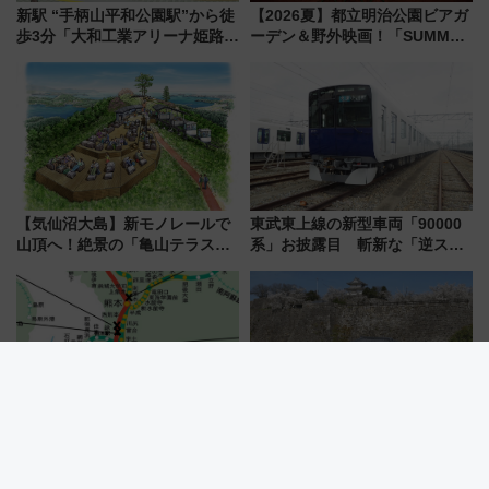
新駅 “手柄山平和公園駅”から徒
【2026夏】都立明治公園ビアガ
歩3分「大和工業アリーナ姫路」
ーデン＆野外映画！「SUMMER
10月開業！Novelbright公演 や
LOUNGE」のアクセスと上映ス
大相撲巡業など 豪華イベントと
ケジュール 夜風とビール、映画
アクセス
を満喫！
【気仙沼大島】新モノレールで
東武東上線の新型車両「90000
山頂へ！絶景の「亀山テラス
系」お披露目 斬新な「逆スラ
360°」が7月19日オープン、休
ント式」の先頭形状と明るく開
暇村のお得な日帰りプランも登
放的な車内空間に注目、デビュ
場
ーは9月
令和8年熊本地震で九州新幹線も
憧れの「城泊」が自分好みにカ
レール破断など確認 現在の運
スタマイズ可能に!? 国登録有形
転見合わせ状況と交通網への影
文化財・丸亀城「延寿閣別館」