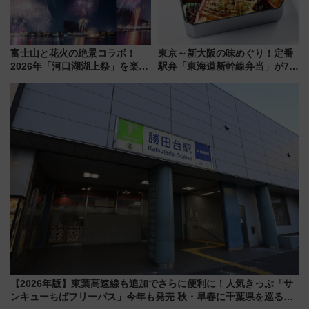
富士山と花火の絶景コラボ！
東京～新大阪の味めぐり！定番
2026年「河口湖湖上祭」を楽し
駅弁「東海道新幹線弁当」が7月
む完全ガイド＆鉄道アクセスの
21日にリニューアル発売
ススメ
【2026年版】東葉高速線も追加でさらに便利に！人気きっぷ「サ
ンキューちばフリーパス」今年も発売 秋・早春に千葉県を巡るな