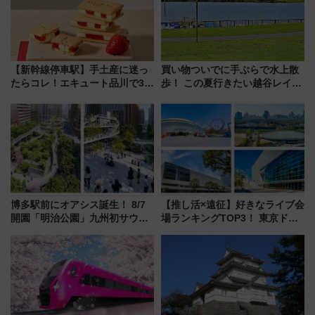
を楽しんで
【新幹線停車駅】手土産に迷っ
買い物ついでに手ぶらで水上散
たらコレ！エキュート品川で3年
歩！ この夏行きたい越谷レイク
連続売上1位を獲得した定番手土
タウンの新たな水辺の憩いエリ
産スイーツとは？
ア「LAKESIDE PARK」（埼玉
県越谷市）
博多駅前にオアシス誕生！ 8/7
【推し活×遠征】好きなライブ会
開園「明治公園」九州初サウナ
場ランキングTOP3！ 東京ドー
TOTOPAや日本一のピザなど絶
ムや大阪城ホールが選ばれる理
品グルメ登場で駅前の過ごし方
由と交通アクセス術、ライブ会
はどう変わる？
場に何を求める？