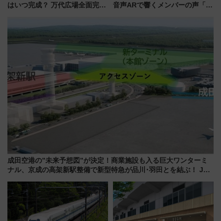
はいつ完成？ 万代広場全面完成
音声ARで響くメンバーの声「真
から「にいがた2キロ」・古町再
夏の全国ツアー2026」
開発、バスタ新潟構想まで徹底
解説！
成田空港の”未来予想図”が決定！商業施設も入る巨大ワンターミ
ナル、京成の高架新駅整備で新型特急が品川･羽田とを結ぶ！ JR
空港駅は2面3線化！