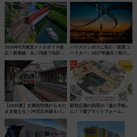
ら使い勝手・コスパ抜群
2026年9月東京メトロダイヤ改
ハウステンボスに初の「絶景コ
正！銀座線・丸ノ内線で合計
ースター」2027年誕生！秋の
212本の大増発、混雑緩和に期
「すんごいハロウィン」見どこ
待
ろも一挙紹介
【2026夏】女満別空港からその
駅前広場の利用が「超お手軽」
まま使える！JR石北本線＆バス
に！？新プラットフォーム
乗り放題「北見・網走周遊フリ
「HirakeBA」8月3日始動、ス
ーパス」でおトクに道東観光
マホで簡単申請 物販や演奏会な
（8/3発売）
どに【JR東日本】