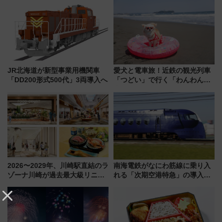
15日スタート
しまで
JR北海道が新型事業用機関車
愛犬と電車旅！近鉄の観光列車
「DD200形式500代」3両導入へ
「つどい」で行く「わんわん列
車」第5弾！海辺のBBQも楽し
める日帰りツアー
2026〜2029年、川崎駅直結のラ
南海電鉄がなにわ筋線に乗り入
ゾーナ川崎が過去最大級リニュ
れる「次期空港特急」の導入を
ーアル！ フードコート拡大など
決定！ピニンファリーナによる
「いつから何が変わるか」徹底
日本初の鉄道デザイン
解説！