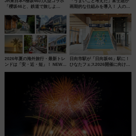
JR東日本×櫻坂46の大型コラボ
「うまいこと考えた」富士急が
「櫻坂46と、鉄道で旅しよ
画期的な仕組みを導入！ 人のか
う。」が7月20日より始動！新
わりにスマホが並ぶ「分身く
潟・長野・庄内へ
ん」始動
2026年夏の海外旅行・最新トレ
日向市駅が「日向坂46」駅に！
ンドは「安・近・短」！ NEWT
ひなたフェス2026開催に向けJR
調査から読み解く、最新の人気
九州が記念きっぷや臨時列車で
渡航先TOP5とは？ 円安時代の
全力応援 夜行列車「ドリーム
旅行術
おひさま号」も走る