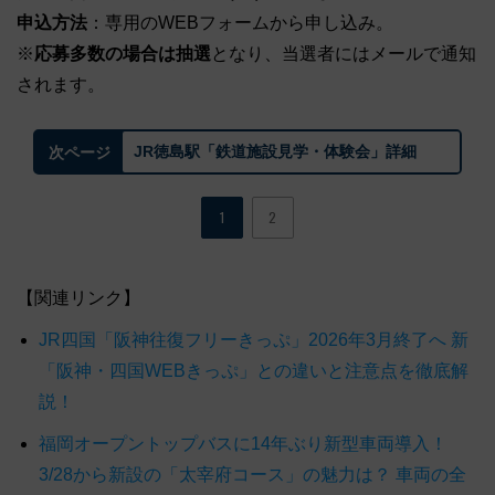
申込方法
：専用のWEBフォームから申し込み。
※
応募多数の場合は抽選
となり、当選者にはメールで通知
されます。
JR徳島駅「鉄道施設見学・体験会」詳細
次ページ
1
2
【関連リンク】
JR四国「阪神往復フリーきっぷ」2026年3月終了へ 新
「阪神・四国WEBきっぷ」との違いと注意点を徹底解
説！
福岡オープントップバスに14年ぶり新型車両導入！
3/28から新設の「太宰府コース」の魅力は？ 車両の全