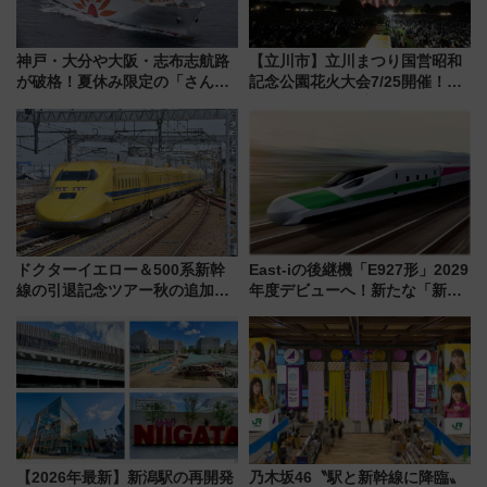
神戸・大分や大阪・志布志航路
【立川市】立川まつり国営昭和
が破格！夏休み限定の「さんふ
記念公園花火大会7/25開催！
らわあスペシャルセール」スタ
5000発の花火が夜を彩る 今年は
ート 夕朝食ビュッフェ付きで
混雑に要注意、その理由は
快適な船旅はいかが？
ドクターイエロー＆500系新幹
East-iの後継機「E927形」2029
線の引退記念ツアー秋の追加企
年度デビューへ！新たな「新幹
画が決定！乗車体験やグッズ・
線専用検測車」の性能を徹底解
ホテル情報まとめ
説【JR東日本】
【2026年最新】新潟駅の再開発
乃木坂46〝駅と新幹線に降臨〟