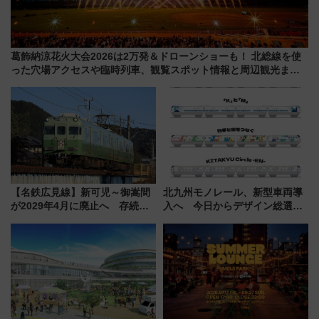
葛飾納涼花火大会2026は2万発＆ドローンショーも！ 北総線を使
った穴場アクセスや臨時列車、観覧スポット情報と周辺観光まと
め（7/28開催）
【名鉄広見線】新可児～御嵩間
北九州モノレール、新型車両導
が2029年4月に廃止へ 存続協
入へ 今日からデザイン総選挙
議終了で100年の歴史に幕
始まる