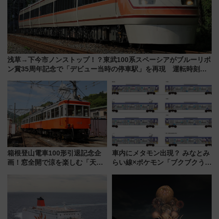
浅草→下今市ノンストップ！？東武100系スペーシアがブルーリボ
ン賞35周年記念で「デビュー当時の停車駅」を再現 運転時刻や
特急券の買い方を紹介
箱根登山電車100形引退記念企
車内にメタモン出現？ みなとみ
画！窓全開で涼を楽しむ「天然
らい線×ポケモン「ブクブクうみ
クーラー体験号」と限定鉄コレ
ぞこの街」ラッピング電車が運
発売
行開始に！ この夏は直通列車で
横浜へ！