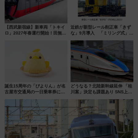
【西武新宿線】新車両「トキイ
近鉄が新型レール削正車「きず
ロ」2027年春運行開始！田無・
な」9月導入 「ミリング式」採
新所沢にも停車 2028年春には
用でメンテナンス作業を効率
「第2弾」も
化！安全性や乗り心地の向上に
貢献するだけでなく、全線区で
活躍するための仕組みも
誕生15周年の「ぴよりん」が名
どうなる？北陸新幹線延伸 「桂
古屋市交通局の一日乗車券に！
川案」決定も課題あり SNS上の
東山線では貸切電車も登場【限
声は
定1万5000枚】