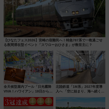
【ひなたフェス2026】宮崎の宿難民へ！特急787系で一晩過ごせ
る夜間滞在型イベント「スワローおひさま」が救世主に？
全天候型屋内プール「日光霧降
北陸鉄道「1M系」2027年度導
VIVA！ハワイアン」18日から営
入へ 「空に始まり、海へ続く」
業開始 小さなお子様連れのフ
白山比咩神社をモチーフにした
ァミリーから大人まで幅広い世
神秘的なデザイン
代が一日中楽しる夏のリゾート