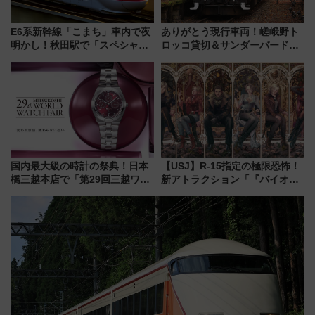
E6系新幹線「こまち」車内で夜
ありがとう現行車両！嵯峨野ト
明かし！秋田駅で「スペシャル
ロッコ貸切＆サンダーバードレ
ナイト」8月開催、料金や予約方
ストランで語り合う秋の京都
法は？
斉藤雪乃＆福原トシヒロと行
く！9月13日「京都の鉄道満喫
ツアー」開催
国内最大級の時計の祭典！日本
【USJ】R-15指定の極限恐怖！
橋三越本店で「第29回三越ワー
新アトラクション「『バイオハ
ルドウォッチフェア」開幕
ザード レクイエム』 ザ・ダイ
【2026年8月5日～25日】
ブ」今秋登場 ―予測不能の恐
怖に泣き叫べ―