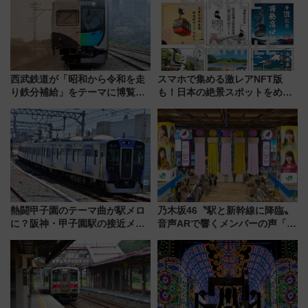
ツアー」開催
西武鉄道が「昭和から令和を走
スマホで集める激レアNFT版
り鉄分補給」をテーマに博覧会
も！日本の絶景スポットをめぐ
を実施！くすのきホールで8月
って集める「索道印(さくどうい
14日から 新車両「トキイロ」体
ん)」企画がスタート
験ブースも アクセスや申込方法
を解説
熱闘甲子園のテーマ曲が駅メロ
乃木坂46〝駅と新幹線に降臨〟
に？阪神・甲子園駅の接近メロ
音声ARで響くメンバーの声「真
ディがVaundy「かげろう」×向
夏の全国ツアー2026」
谷実アレンジの特別仕様へ、8月
5日始発から