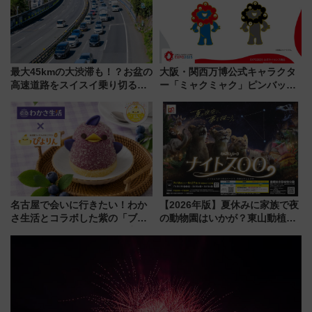
最大45kmの大渋滞も！？お盆の
大阪・関西万博公式キャラクタ
高速道路をスイスイ乗り切る快
ー「ミャクミャク」ピンバッジ
適ドライブ術
新登場！関西の駅構内などで7月
中旬発売
名古屋で会いに行きたい！わか
【2026年版】夏休みに家族で夜
さ生活とコラボした紫の「ブル
の動物園はいかが？東山動植物
ーベリーぴよりん」期間限定販
園＆のんほいパーク「ナイト
売
ZOO」開催情報