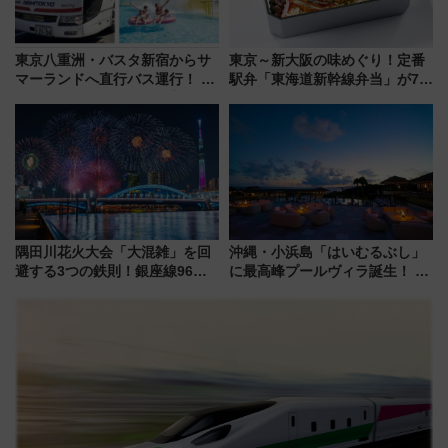
東京八重洲・バスタ新宿からサ
東京～新大阪の味めぐり！定番
マーランドへ直行バス運行！ お
駅弁「東海道新幹線弁当」が7月
トクな1Dayパスで夏のプールと
21日にリニューアル発売
推し活を楽しもう！（2026年
8/1～31）
隅田川花火大会「大混雑」を回
沖縄・小浜島「はいむるぶし」
避する3つの鉄則！銀座線96本
に最高峰プールヴィラ誕生！ 石
増発･浅草線臨時ダイヤ･スカイ
垣島から船で向かう究極のご褒
ツリー駅の規制まとめ 7/25開催
美旅「何もしない贅沢」を体験
（2026年）
してみない？