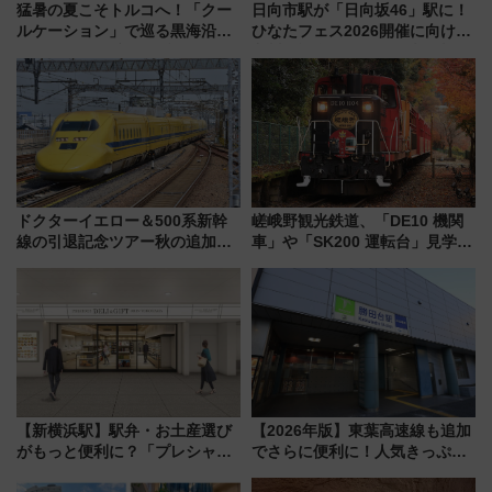
猛暑の夏こそトルコへ！「クー
日向市駅が「日向坂46」駅に！
ルケーション」で巡る黒海沿岸
ひなたフェス2026開催に向けJR
やエーゲ海の避暑リゾート 関
九州が記念きっぷや臨時列車で
連検索数が前年比237％増、ナ
全力応援 夜行列車「ドリーム
ショジオも認める『2026年に訪
おひさま号」も走る
れるべき世界の旅先』
ドクターイエロー＆500系新幹
嵯峨野観光鉄道、「DE10 機関
線の引退記念ツアー秋の追加企
車」や「SK200 運転台」見学ツ
画が決定！乗車体験やグッズ・
アーを開催！ ラストランイベン
ホテル情報まとめ
トの一環で激レア体験できちゃ
うかも 参加方法やスケジュール
をご紹介
【新横浜駅】駅弁・お土産選び
【2026年版】東葉高速線も追加
がもっと便利に？「プレシャス
でさらに便利に！人気きっぷ
デリ＆ギフト新横浜」がオープ
「サンキューちばフリーパス」