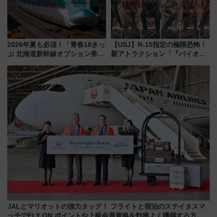
2026年夏も必須！「青春18きっ
【USJ】R-15指定の極限恐怖！
ぷ 北海道新幹線オプション券」
新アトラクション「『バイオハ
自動改札対応ルールと途中下車
ザード レクイエム』 ザ・ダイ
の罠
ブ」今秋登場 ―予測不能の恐
怖に泣き叫べ―
JALとマリオットの強力タッグ！ フライトと宿泊のステイタスマ
ッチでFLY ON ポイントや上級会員資格を効率よく獲得する方法