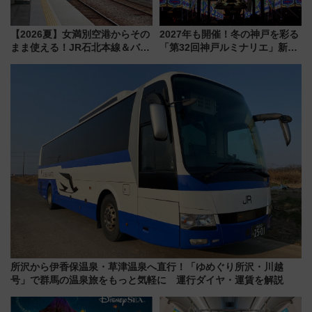
【2026夏】女満別空港からその
2027年も開催！冬の神戸を彩る
まま使える！JR石北本線＆バス
「第32回神戸ルミナリエ」新た
乗り放題「北見・網走周遊フリ
な「希望の鐘」とともに震災の
ーパス」でおトクに道東観光
記憶を次世代へ
（8/3発売）
所沢から伊香保温泉・草津温泉へ直行！「ゆめぐり所沢・川越
号」で群馬の温泉旅をもっと気軽に 運行ダイヤ・運賃を解説