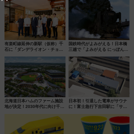
日本初の鉄道デザイン
夏休みをお得に楽しむ！
有楽町線延伸の新駅（仮称）千
国鉄時代がよみがえる！日本橋
石に「ダンデライオン・チョコ
三越で「よみがえる にっぽんの
レート」が出店！ 東京メトロが
鉄道展」7/22-8/3開催、広田尚
1億円出資で挑む新時代のまちづ
敬の名作写真も、駅弁フェスも
くりとは？
同時開催！
北海道日本ハムのファーム施設
日本初！引退した電車がサウナ
地が決定！2030年代に向け千歳
に！富士急行下吉田駅に「サ電
線沿線が一大野球エリア
（SADEN）」2026年12月開
業 行き交う電車の音や振動を
感じながら「ととのう」新感覚