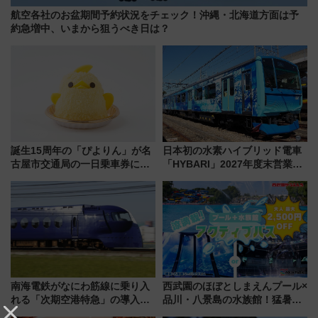
航空各社のお盆期間予約状況をチェック！沖縄・北海道方面は予
約急増中、いまから狙うべき日は？
誕生15周年の「ぴよりん」が名
日本初の水素ハイブリッド電車
古屋市交通局の一日乗車券に！
「HYBARI」2027年度末営業運
東山線では貸切電車も登場【限
転へ 鉄道・発電・まちづくり
定1万5000枚】
で水素利活用が加速
南海電鉄がなにわ筋線に乗り入
西武園のほぼとしまえんプール×
れる「次期空港特急」の導入を
品川・八景島の水族館！猛暑を
決定！ピニンファリーナによる
乗り切る「アクティブパス」で