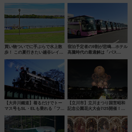
100匹以上が出現「レジェンド
前はほぼ満席…でも数時間ズラ
リサーチ」本格謎解き・グッズ
せば空きが見つかることも 混
情報まとめ
雑避ける「空席」探しのコツ
買い物ついでに手ぶらで水上散
宿泊予定者の9割が悲鳴…ホテル
歩！ この夏行きたい越谷レイク
高騰時代の最適解は「バス
タウンの新たな水辺の憩いエリ
泊」!? WILLER最新調査で判明
ア「LAKESIDE PARK」（埼玉
した、推し活遠征や観光時のリ
県越谷市）
アルな懐事情
【大井川鐵道】着るだけでトー
【立川市】立川まつり国営昭和
マス号もSL・ELも乗れる「フリ
記念公園花火大会7/25開催！
ーきっぷTシャツ」8月6日より
5000発の花火が夜を彩る 今年は
受注販売
混雑に要注意、その理由は