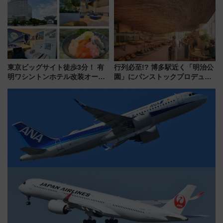
ン 場所や営業時間・限定弁当
今年も発売 秋・早春に千葉県を
を紹介
巡るなら使い勝手・コスパ抜群
東京ビッグサイト徒歩3分！ 有
行列必至!? 博多駅近く「明治公
明ワシントンホテル改装オープ
園」にパンストックプロデュー
ン直前「ゆりかもめ運転台付き
スの新業態『Land Bageri』8/7
客室」や海鮮丼が人気の朝食ビ
オープン 秋からはビストロ営業
ュッフェを現地レポ
も！