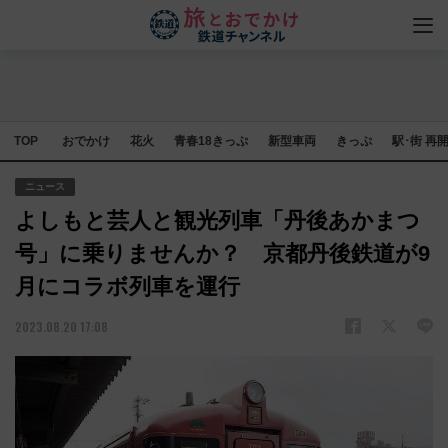
TOP
おでかけ
花火
青春18きっぷ
新型車両
きっぷ
駅･街 再
ニュース
よしもと芸人と観光列車「丹後あかまつ
号」に乗りませんか？ 京都丹後鉄道が9
月にコラボ列車を運行
2023.08.20 17:08