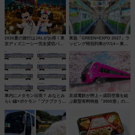
2026夏の旅行はJALがお得！東
東急「GREEN×EXPO 2027」ラ
京ディズニーシー完全貸切パー
ッピング特別列車が7/14～東
ティー招待券が当たるキャンペ
横・田園都市・目黒線でデビュ
ーン始まる 条件は「夏の国内
ー！ 注目の編成やデザインまと
線に2回搭乗」
め
車内にメタモン出現？ みなとみ
京成電鉄が押上～成田空港を結
らい線×ポケモン「ブクブクうみ
ぶ新型有料特急「3900形」のコ
ぞこの街」ラッピング電車が運
ンセプト・デザイン公開 愛称
行開始に！ この夏は直通列車で
募集も実施
横浜へ！