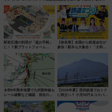
を解説
駅前広場の利用が「超お手軽」
【奈良県】全国から鉄道会社が
に！？新プラットフォーム
参加！駅弁も大集合！「大和鉄
「HirakeBA」8月3日始動、ス
道まつり2026」が8月8日・9日
マホで簡単申請 物販や演奏会な
に開催決定
どに【JR東日本】
令和8年熊本地震で九州新幹線も
【2026年夏】西武鉄道でおトク
レール破断など確認 現在の運
に秩父へ？ 小児50円＆コスパ最
転見合わせ状況と交通網への影
強きっぷで「安・近・短」な家
響
族旅行！ 深夜の正丸トンネル探
検や特急ラビューも