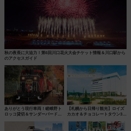
秋の夜長に大迫力！第6回川口花火大会チケット情報＆川口駅から
のアクセスガイド
ありがとう現行車両！嵯峨野ト
【札幌から日帰り観光】ロイズ
ロッコ貸切＆サンダーバードレ
カカオ＆チョコレートタウン3周
ストランで語り合う秋の京都
年！ 9月は入場料半額やチョコ
斉藤雪乃＆福原トシヒロと行
詰め放題を開催、ロイズタウン
く！9月13日「京都の鉄道満喫
駅からのアクセスも