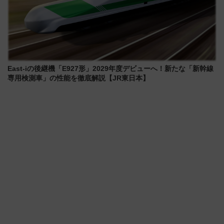
East-iの後継機「E927形」2029年度デビューへ！新たな「新幹線
専用検測車」の性能を徹底解説【JR東日本】