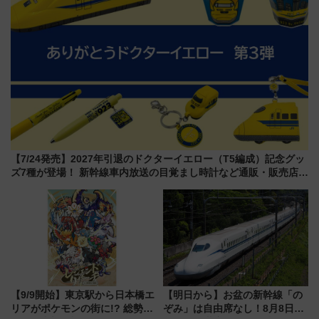
【7/24発売】2027年引退のドクターイエロー（T5編成）記念グッ
ズ7種が登場！ 新幹線車内放送の目覚まし時計など通販・販売店舗
まとめ
【9/9開始】東京駅から日本橋エ
【明日から】お盆の新幹線「の
リアがポケモンの街に!? 総勢
ぞみ」は自由席なし！8月8日午