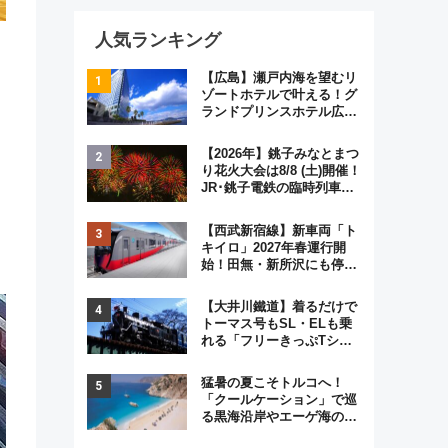
人気ランキング
【広島】瀬戸内海を望むリ
ゾートホテルで叶える！グ
ランドプリンスホテル広島
のフォトウエディング＆カ
ジュアルパーティープラン
【2026年】銚子みなとまつ
り花火大会は8/8 (土)開催！
JR･銚子電鉄の臨時列車や
アクセス情報、利根川に咲
く8,000発の大迫力＆屋台
【西武新宿線】新車両「ト
を満喫
キイロ」2027年春運行開
始！田無・新所沢にも停
車 2028年春には「第2
弾」も
【大井川鐵道】着るだけで
トーマス号もSL・ELも乗
れる「フリーきっぷTシャ
ツ」8月6日より受注販売
猛暑の夏こそトルコへ！
「クールケーション」で巡
る黒海沿岸やエーゲ海の避
暑リゾート 関連検索数が