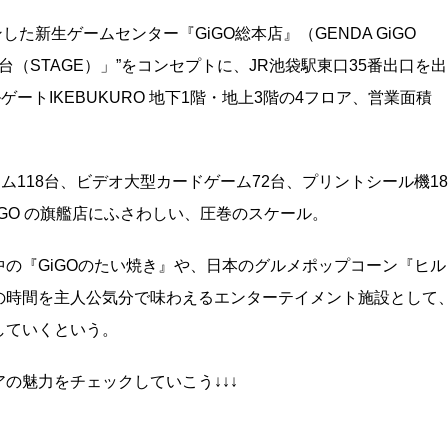
した新生ゲームセンター『GiGO総本店』（GENDA GiGO
る「舞台（STAGE）」”をコンセプトに、JR池袋駅東口35番出口を出
ートIKEBUKURO 地下1階・地上3階の4フロア、営業面積
ム118台、ビデオ大型カードゲーム72台、プリントシール機18
iGO の旗艦店にふさわしい、圧巻のスケール。
の『GiGOのたい焼き』や、日本のグルメポップコーン『ヒル
の時間を主人公気分で味わえるエンターテイメント施設として
していくという。
の魅力をチェックしていこう↓↓↓