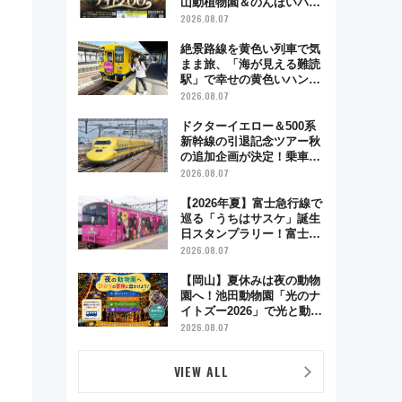
山動植物園＆のんほいパー
ク「ナイトZOO」開催情報
2026.08.07
絶景路線を黄色い列車で気
まま旅、「海が見える難読
駅」で幸せの黄色いハンカ
チに願いを 「新・鉄道ひ
2026.08.07
とり旅」279回目の舞台は
「島原鉄道」
ドクターイエロー＆500系
新幹線の引退記念ツアー秋
の追加企画が決定！乗車体
験やグッズ・ホテル情報ま
2026.08.07
とめ
【2026年夏】富士急行線で
巡る「うちはサスケ」誕生
日スタンプラリー！富士急
ハイランド限定グルメ＆グ
2026.08.07
ッズ徹底ガイド
、
【岡山】夏休みは夜の動物
園へ！池田動物園「光のナ
イトズー2026」で光と動物
が彩る特別な夜
2026.08.07
VIEW ALL