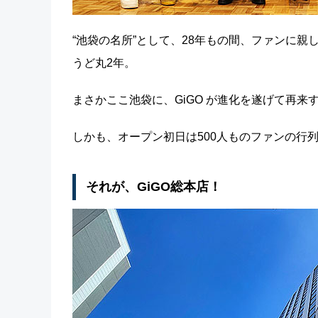
“池袋の名所”として、28年もの間、ファンに親
うど丸2年。
まさかここ池袋に、GiGO が進化を遂げて再来
しかも、オープン初日は500人ものファンの行
それが、GiGO総本店！