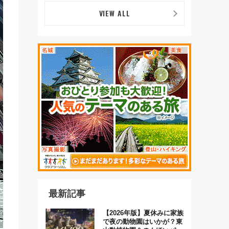
前年比237％増、ナショジ
オも認める『2026年に訪れ
VIEW ALL
るべき世界の旅先』
最新記事
【2026年版】夏休みに家族
で夜の動物園はいかが？東