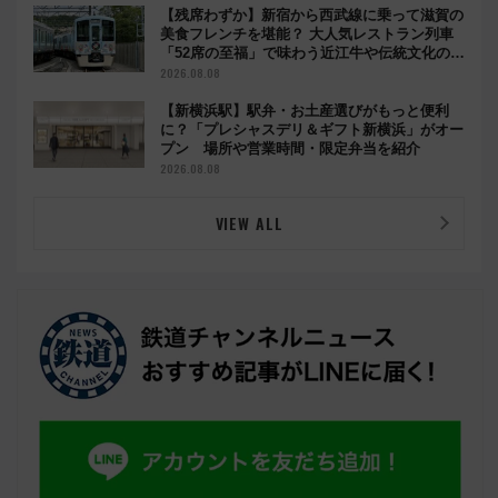
【残席わずか】新宿から西武線に乗って滋賀の
美食フレンチを堪能？ 大人気レストラン列車
「52席の至福」で味わう近江牛や伝統文化の特
別コラボ
2026.08.08
【新横浜駅】駅弁・お土産選びがもっと便利
に？「プレシャスデリ＆ギフト新横浜」がオー
プン 場所や営業時間・限定弁当を紹介
2026.08.08
VIEW ALL