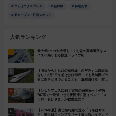
つくばエクスプレス
新幹線
特急列車
新オープン・注目スポット
人気ランキング
最大45kmの大渋滞も！？お盆の高速道路をス
イスイ乗り切る快適ドライブ術
【明日から】お盆の新幹線「のぞみ」は自由席
なし！8月8日午前はほぼ満席…でも数時間ズラ
せば空きが見つかることも 混雑避ける「空
席」探しのコツ
【ひなたフェス2026】宮崎の宿難民へ！特急
787系で一晩過ごせる夜間滞在型イベント「ス
ワローおひさま」が救世主に？
【2026年夏】富士急行線で巡る「うちはサス
ケ」誕生日スタンプラリー！富士急ハイランド