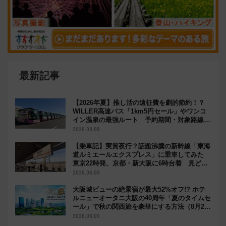
最新記事
【2026年夏】推し活の遠征費を劇的節約！？
WILLER高速バス「1km5円セール」やワンコ
イン温泉の最強ルート 予約期間・対象路線ま
とめ
2026.08.09
【乗車記】実質夜行？話題沸騰の新幹線「東海
道ルミエールエクスプレス」に乗車してみた
東京22時発、京都・新大阪に6時台着 見どこ
ろは岐阜羽島の素晴らし過ぎる朝
2026.08.09
大阪城ビューの絶景宿が最大52%オフ!? ホテ
ルニューオータニ大阪の40周年「夏のタイムセ
ール」で秋の関西旅を豪華にする方法（8月20
日まで！）
2026.08.09