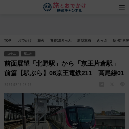
TOP
おでかけ
花火
青春18きっぷ
新型車両
きっぷ
駅･街 再
コラム
駅ぶら
前面展望「北野駅」から「京王片倉駅」
前篇【駅ぶら】06京王電鉄211 高尾線01
2024.02.13 06:02